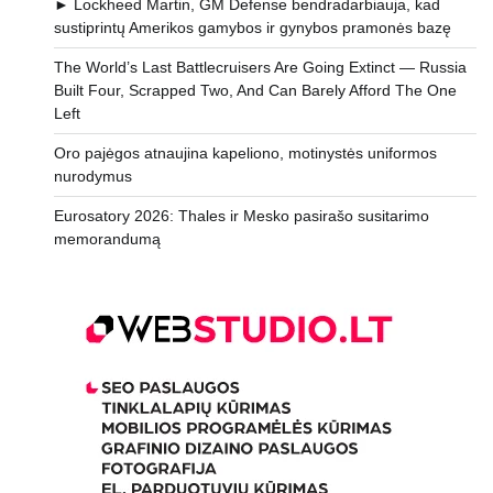
► Lockheed Martin, GM Defense bendradarbiauja, kad
sustiprintų Amerikos gamybos ir gynybos pramonės bazę
The World’s Last Battlecruisers Are Going Extinct — Russia
Built Four, Scrapped Two, And Can Barely Afford The One
Left
Oro pajėgos atnaujina kapeliono, motinystės uniformos
nurodymus
Eurosatory 2026: Thales ir Mesko pasirašo susitarimo
memorandumą