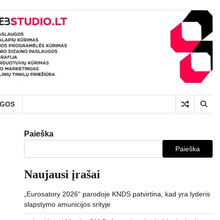
UGOS
Paieška
Paieška
Naujausi įrašai
„Eurosatory 2026“ parodoje KNDS patvirtina, kad yra lyderis
slapstymo amunicijos srityje