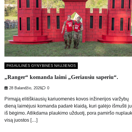
PASAULINĖS GYNYBINĖS NAUJIENOS
„Ranger“ komanda laimi „Geriausiu saperiu“.
28 Balandžio, 2026
0
Pirmąją elitiškiausių kariuomenės kovos inžinerijos varžybų
dieną laimėjusi komanda padarė klaidą, kuri galėjo išmušti j
iš bėgimo. Atlikdama plaukimo užduotį, pora pamiršo nuplauk
visą juostos […]