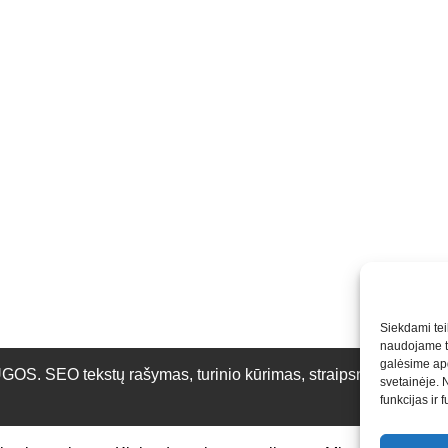
Siekdami teik
naudojame to
galėsime apd
O tekstų rašymas, turinio kūrimas, straipsnių rašymas ir 
svetainėje. 
funkcijas ir 