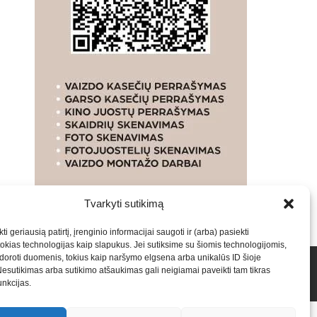
Tvarkyti sutikimą
ti geriausią patirtį, įrenginio informacijai saugoti ir (arba) pasiekti
kias technologijas kaip slapukus. Jei sutiksime su šiomis technologijomis,
oroti duomenis, tokius kaip naršymo elgsena arba unikalūs ID šioje
talpinimas į mūsų valdomas svetaines.2026
Armijai.LT
Nesutikimas arba sutikimo atšaukimas gali neigiamai paveikti tam tikras
funkcijas.