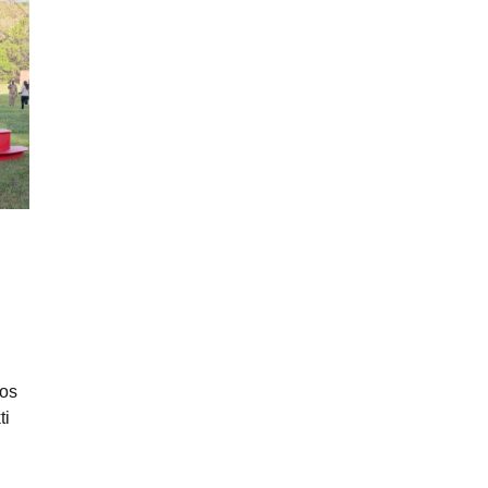
uos
ti