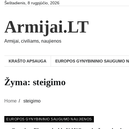
Skip
Šeštadienis, 8 rugpjūčio, 2026
to
content
Armijai.LT
Armijai, civiliams, naujienos
KRAŠTO APSAUGA
EUROPOS GYNYBININIO SAUGUMO 
Žyma:
steigimo
Home
steigimo
EUROPOS GYNYBININIO SAUGUMO NAUJIENOS