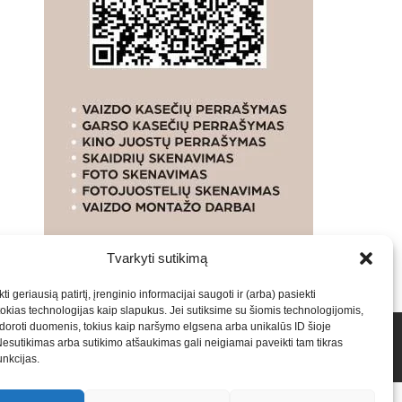
Tvarkyti sutikimą
ti geriausią patirtį, įrenginio informacijai saugoti ir (arba) pasiekti
kias technologijas kaip slapukus. Jei sutiksime su šiomis technologijomis,
oroti duomenis, tokius kaip naršymo elgsena arba unikalūs ID šioje
talpinimas į mūsų valdomas svetaines.2026
Armijai.LT
Nesutikimas arba sutikimo atšaukimas gali neigiamai paveikti tam tikras
funkcijas.