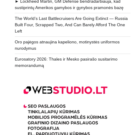
► Lockheed Martin, GM Defense bendradarbiauja, kad
sustiprintų Amerikos gamybos ir gynybos pramonės bazę
The World’s Last Battlecruisers Are Going Extinct — Russia
Built Four, Scrapped Two, And Can Barely Afford The One
Left
Oro pajėgos atnaujina kapeliono, motinystės uniformos
nurodymus
Eurosatory 2026: Thales ir Mesko pasirašo susitarimo
memorandumą