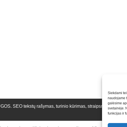
Siekdami teik
naudojame to
galėsime apd
O tekstų rašymas, turinio kūrimas, straipsnių rašymas ir 
svetainėje. 
funkcijas ir 