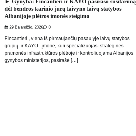
► Gynyba: Fincantieri ir KAYO pasirašo susitarimą
dėl bendros karinio jūrų laivyno laivų statybos
Albanijoje plėtros įmonės steigimo
29 Balandžio, 2026
0
Fincantieri , viena iš pirmaujančių pasaulyje laivų statybos
grupių, ir KAYO , įmonė, kuri specializuojasi strateginės
pramonės infrastruktūros plėtroje ir kontroliuojama Albanijos
gynybos ministerijos, pasirašė […]