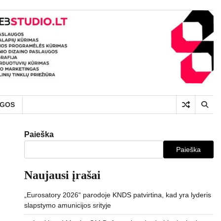
UGOS
Paieška
Paieška
Naujausi įrašai
„Eurosatory 2026“ parodoje KNDS patvirtina, kad yra lyderis
slapstymo amunicijos srityje