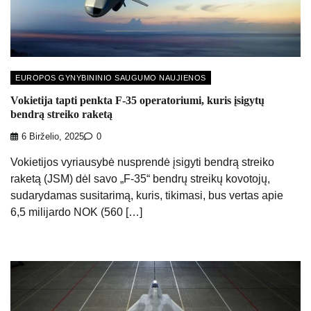
EUROPOS GYNYBININIO SAUGUMO NAUJIENOS
Vokietija tapti penkta F-35 operatoriumi, kuris įsigytų
bendrą streiko raketą
6 Birželio, 2025
0
Vokietijos vyriausybė nusprendė įsigyti bendrą streiko
raketą (JSM) dėl savo „F-35“ bendrų streikų kovotojų,
sudarydamas susitarimą, kuris, tikimasi, bus vertas apie
6,5 milijardo NOK (560 […]