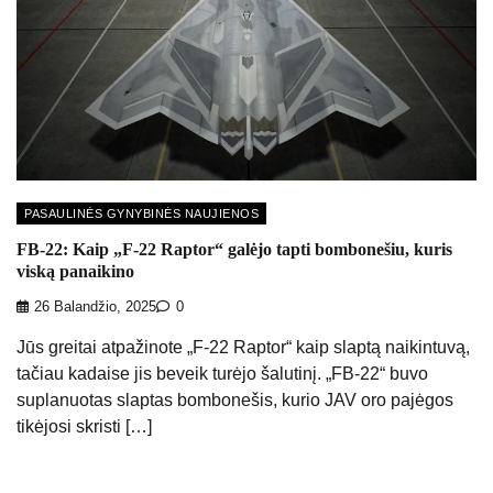
PASAULINĖS GYNYBINĖS NAUJIENOS
FB-22: Kaip „F-22 Raptor“ galėjo tapti bombonešiu, kuris
viską panaikino
26 Balandžio, 2025
0
Jūs greitai atpažinote „F-22 Raptor“ kaip slaptą naikintuvą,
tačiau kadaise jis beveik turėjo šalutinį. „FB-22“ buvo
suplanuotas slaptas bombonešis, kurio JAV oro pajėgos
tikėjosi skristi […]