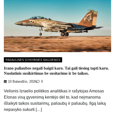
PASAULINĖS GYNYBINĖS NAUJIENOS
Irano paliaubos negali baigti karo. Tai gali tiesiog tapti karu.
Nuolatinis susikirtimas be susitarimo ir be taikos.
10 Balandžio, 2026
0
Velionis Izraelio politikos analitikas ir rašytojas Amosas
Elonas visą gyvenimą kentėjo dėl to, kad neįmanoma
išlaikyti taikos susitarimų, paliaubų ir paliaubų. Ilgą laiką
nepavyko sukurti […]