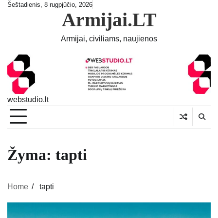
Skip
Šeštadienis, 8 rugpjūčio, 2026
Armijai.LT
to
content
Armijai, civiliams, naujienos
webstudio.lt
Žyma:
tapti
Home
tapti