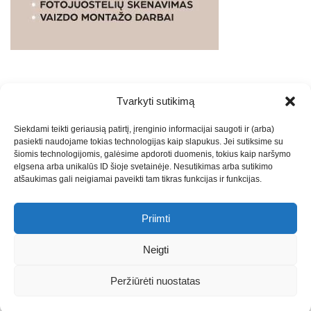
Tvarkyti sutikimą
WEBSTUDIO.LT
© SKAITMENINIO MARKETINGO
Siekdami teikti geriausią patirtį, įrenginio informacijai saugoti ir (arba)
PASLAUGOS. SEO tekstų rašymas, turinio kūrimas,
pasiekti naudojame tokias technologijas kaip slapukus. Jei sutiksime su
straipsnių rašymas ir talpinimas į mūsų valdomas
šiomis technologijomis, galėsime apdoroti duomenis, tokius kaip naršymo
svetaines.2026
Armijai.LT
Theme: Express News By
Adore
elgsena arba unikalūs ID šioje svetainėje. Nesutikimas arba sutikimo
atšaukimas gali neigiamai paveikti tam tikras funkcijas ir funkcijas.
Themes
.
Priimti
Draugai: -
Marketingo agentūra
-
Teisinės
konsultacijos
-
Skaidrių skenavimas
-
Klaipedos miesto
Neigti
naujienos
-
Miesto naujienos
-
Saulius Narbutas
-
Įvaizdžio
kūrimas
-
Veidoskaita
-
Teniso treniruotės
- Pranešimai spaudai
Peržiūrėti nuostatas
-
Kauno naujienos
-
Regionų naujienos
-
Palangos naujienos