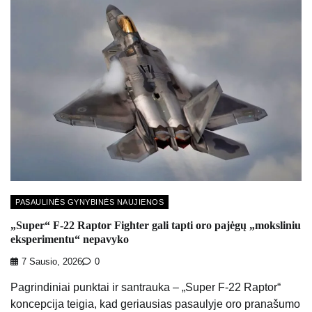
PASAULINĖS GYNYBINĖS NAUJIENOS
„Super“ F-22 Raptor Fighter gali tapti oro pajėgų „moksliniu
eksperimentu“ nepavyko
7 Sausio, 2026
0
Pagrindiniai punktai ir santrauka – „Super F-22 Raptor“
koncepcija teigia, kad geriausias pasaulyje oro pranašumo