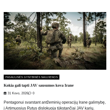
PASAULINĖS GYNYBINĖS NAUJIENOS
Kokia gali tapti JAV sausumos kova Irane
31 Kovo, 2026
0
Pentagonui svarstant antžeminių operacijų Irane galimybę,
į Artimuosius Rytus dislokuoja tūkstančiai JAV karių.