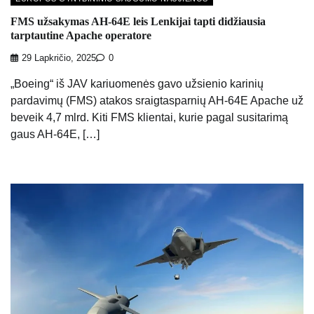
FMS užsakymas AH-64E leis Lenkijai tapti didžiausia
tarptautine Apache operatore
29 Lapkričio, 2025
0
„Boeing“ iš JAV kariuomenės gavo užsienio karinių
pardavimų (FMS) atakos sraigtasparnių AH-64E Apache už
beveik 4,7 mlrd. Kiti FMS klientai, kurie pagal susitarimą
gaus AH-64E, […]