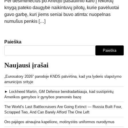
Per dešimtmečius po Antrojo pasaulinio karo į rekordų
knygą pateko daugybė naikintuvų pilotų, kurie pavėluotai
gavo garbę, kuri jiems seniai buvo atimta: nuopelnas
numušus penkis […]
Paieška
Paieška
Naujausi įrašai
„Eurosatory 2026“ parodoje KNDS patvirtina, kad yra lyderis slapstymo
amunicijos srityje
► Lockheed Martin, GM Defense bendradarbiauja, kad sustiprintų
Amerikos gamybos ir gynybos pramonės bazę
The World’s Last Battlecruisers Are Going Extinct — Russia Built Four,
Scrapped Two, And Can Barely Afford The One Left
Oro pajėgos atnaujina kapeliono, motinystės uniformos nurodymus