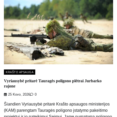
KRAŠTO APSAUGA
Vyriausybė pritarė Tauragės poligono plėtrai Jurbarko
rajone
25 Kovo, 2026
0
Šiandien Vyriausybė pritarė Krašto apsaugos ministerijos
(KAM) parengtam Tauragės poligono įstatymo pakeitimo
projektui ir jo pateikimui Seimui. Jame numatoma poligono