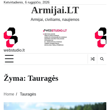
Skip
Ketvirtadienis, 6 rugpjūčio, 2026
Armijai.LT
to
content
Armijai, civiliams, naujienos
webstudio.lt
Žyma:
Tauragės
Home
Tauragės