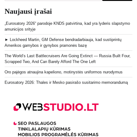
Naujausi įrašai
„Eurosatory 2026“ parodoje KNDS patvirtina, kad yra lyderis slapstymo
amunicijos srityje
► Lockheed Martin, GM Defense bendradarbiauja, kad sustiprintų
Amerikos gamybos ir gynybos pramonės bazę
The World’s Last Battlecruisers Are Going Extinct — Russia Built Four,
Scrapped Two, And Can Barely Afford The One Left
Oro pajėgos atnaujina kapeliono, motinystės uniformos nurodymus
Eurosatory 2026: Thales ir Mesko pasirašo susitarimo memorandumą