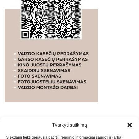
Tvarkyti sutikimą
WEBSTUDIO.LT
© SKAITMENINIO MARKETINGO
Siekdami teikti geriausią patirtį, įrenginio informacijai saugoti ir (arba)