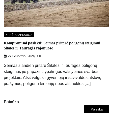
KRAŠTO APSAUGA
Kompromisai pasiekti: Seimas pritarė poligonų steigimui
Šilalės ir Tauragės rajonuose
27 Gruodžio, 2024
0
Seimas šiandien pritarė Šilalės ir Tauragės poligonų
steigimui, jie pripažinti ypatingos valstybinės svarbos
projektais. Atsižvelgus į gyventojų ir savivaldos atstovų
prašymus, poligonų teritorijų ribos atitrauktos […]
Paieška
Paieška