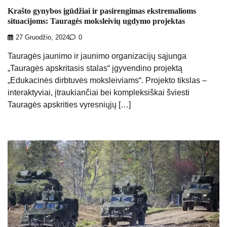
Krašto gynybos įgūdžiai ir pasirengimas ekstremalioms
situacijoms: Tauragės moksleivių ugdymo projektas
27 Gruodžio, 2024
0
Tauragės jaunimo ir jaunimo organizacijų sąjunga
„Tauragės apskritasis stalas“ įgyvendino projektą
„Edukacinės dirbtuvės moksleiviams“. Projekto tikslas –
interaktyviai, įtraukiančiai bei kompleksiškai šviesti
Tauragės apskrities vyresniųjų […]