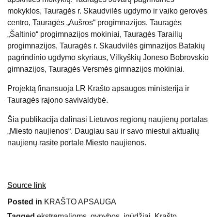
mokyklos, Tauragės r. Skaudvilės ugdymo ir vaiko gerovės
centro, Tauragės „Aušros“ progimnazijos, Tauragės
„Šaltinio“ progimnazijos mokiniai, Tauragės Tarailių
progimnazijos, Tauragės r. Skaudvilės gimnazijos Batakių
pagrindinio ugdymo skyriaus, Vilkyškių Joneso Bobrovskio
gimnazijos, Tauragės Versmės gimnazijos mokiniai.
Projektą finansuoja LR Krašto apsaugos ministerija ir
Tauragės rajono savivaldybė.
Šia publikacija dalinasi Lietuvos regionų naujienų portalas
„Miesto naujienos“. Daugiau sau ir savo miestui aktualių
naujienų rasite portale Miesto naujienos.
Source link
Posted in
KRAŠTO APSAUGA
Tagged
ekstremalioms
,
gynybos
,
įgūdžiai
,
Krašto
,