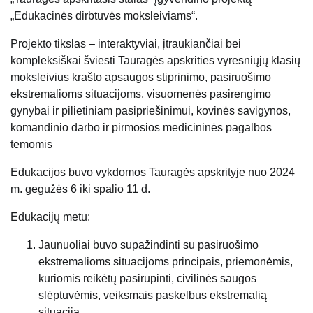
„Edukacinės dirbtuvės moksleiviams“.
Projekto tikslas – interaktyviai, įtraukiančiai bei
kompleksiškai šviesti Tauragės apskrities vyresniųjų klasių
moksleivius krašto apsaugos stiprinimo, pasiruošimo
ekstremalioms situacijoms, visuomenės pasirengimo
gynybai ir pilietiniam pasipriešinimui, kovinės savigynos,
komandinio darbo ir pirmosios medicininės pagalbos
temomis
Edukacijos buvo vykdomos Tauragės apskrityje nuo 2024
m. gegužės 6 iki spalio 11 d.
Edukacijų metu:
Jaunuoliai buvo supažindinti su pasiruošimo
ekstremalioms situacijoms principais, priemonėmis,
kuriomis reikėtų pasirūpinti, civilinės saugos
slėptuvėmis, veiksmais paskelbus ekstremalią
situaciją.