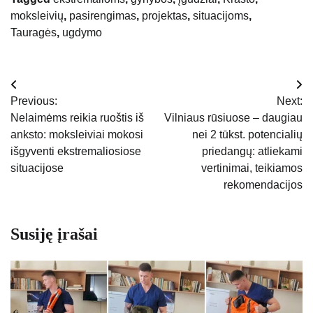
moksleivių
,
pasirengimas
,
projektas
,
situacijoms
,
Tauragės
,
ugdymo
Navigacija
Previous:
Next:
tarp
Nelaimėms reikia ruoštis iš
Vilniaus rūsiuose – daugiau
anksto: moksleiviai mokosi
nei 2 tūkst. potencialių
įrašų
išgyventi ekstremaliosiose
priedangų: atliekami
situacijose
vertinimai, teikiamos
rekomendacijos
Susiję įrašai