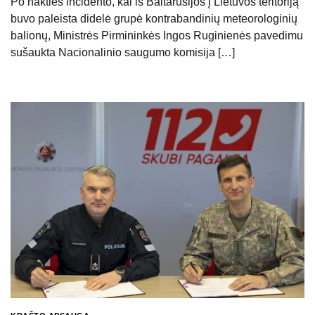
Po nakties incidento, kai iš Baltarusijos į Lietuvos teritoriją
buvo paleista didelė grupė kontrabandinių meteorologinių
balionų, Ministrės Pirmininkės Ingos Ruginienės pavedimu
sušaukta Nacionalinio saugumo komisija […]