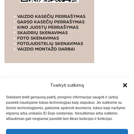
Tvarkyti sutikimą
WEBSTUDIO.LT
© SKAITMENINIO MARKETINGO
Siekdami teikti geriausią patirtį, įrenginio informacijai saugoti ir (arba)
PASLAUGOS. SEO tekstų rašymas, turinio kūrimas,
pasiekti naudojame tokias technologijas kaip slapukus. Jei sutiksime su
straipsnių rašymas ir talpinimas į mūsų valdomas
šiomis technologijomis, galėsime apdoroti duomenis, tokius kaip naršymo
svetaines.2026
Armijai.LT
Theme: Express News By
Adore
elgsena arba unikalūs ID šioje svetainėje. Nesutikimas arba sutikimo
atšaukimas gali neigiamai paveikti tam tikras funkcijas ir funkcijas.
Themes
.