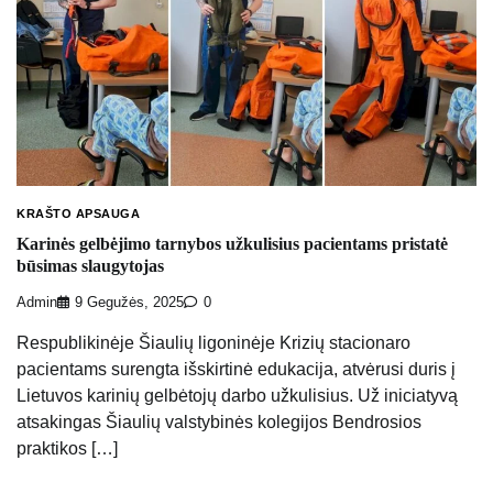
KRAŠTO APSAUGA
Karinės gelbėjimo tarnybos užkulisius pacientams pristatė
būsimas slaugytojas
Admin
9 Gegužės, 2025
0
Respublikinėje Šiaulių ligoninėje Krizių stacionaro
pacientams surengta išskirtinė edukacija, atvėrusi duris į
Lietuvos karinių gelbėtojų darbo užkulisius. Už iniciatyvą
atsakingas Šiaulių valstybinės kolegijos Bendrosios
praktikos […]