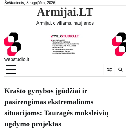
Skip
Šeštadienis, 8 rugpjūčio, 2026
Armijai.LT
to
content
Armijai, civiliams, naujienos
webstudio.lt
Krašto gynybos įgūdžiai ir
pasirengimas ekstremalioms
situacijoms: Tauragės moksleivių
ugdymo projektas