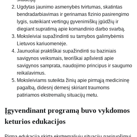
Ugdytas jaunimo asmenybės tvirtumas, skatintas
bendradarbiavimas ir gerinamas fizinio pasirengimo
lygis, suteikiant vertingų gyvenimiškų įgūdžių ir
diegiant supratimą apie komandinio darbo svarbą.
Moksleiviai supažindinti su tarnybos galimybėmis
Lietuvos kariuomenėje.
Jaunuoliai praktiškai supažindinti su baziniais
savigynos veiksmais, teoriškai apšviesti apie
savigynos samprata, naudojimo principus ir saugumo
reikalavimus.
Moksleiviams suteikta žinių apie pirmąją medicininę
pagalbą, didesnį dėmesį skiriant traumoms
patiriamos ekstremalių situacijų metu.
Įgyvendinant programą buvo vykdomos
keturios edukacijos
Pirma edukacija skirta ekstremaliųjų situacijų pasiruošimui.