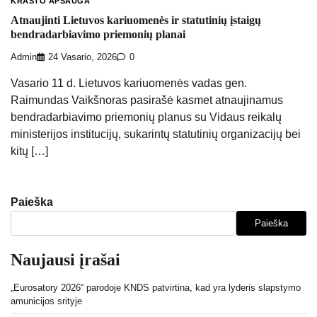
KRAŠTO APSAUGA
Atnaujinti Lietuvos kariuomenės ir statutinių įstaigų
bendradarbiavimo priemonių planai
Admin
24 Vasario, 2026
0
Vasario 11 d. Lietuvos kariuomenės vadas gen.
Raimundas Vaikšnoras pasirašė kasmet atnaujinamus
bendradarbiavimo priemonių planus su Vidaus reikalų
ministerijos institucijų, sukarintų statutinių organizacijų bei
kitų […]
Paieška
Paieška
Naujausi įrašai
„Eurosatory 2026“ parodoje KNDS patvirtina, kad yra lyderis slapstymo
amunicijos srityje