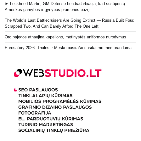
► Lockheed Martin, GM Defense bendradarbiauja, kad sustiprintų
Amerikos gamybos ir gynybos pramonės bazę
The World’s Last Battlecruisers Are Going Extinct — Russia Built Four,
Scrapped Two, And Can Barely Afford The One Left
Oro pajėgos atnaujina kapeliono, motinystės uniformos nurodymus
Eurosatory 2026: Thales ir Mesko pasirašo susitarimo memorandumą