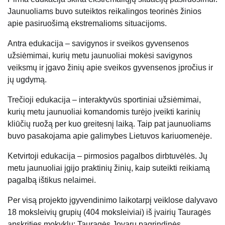
Jaunuoliams buvo suteiktos reikalingos teorinės žinios
apie pasiruošimą ekstremalioms situacijoms.
Antra edukacija – savigynos ir sveikos gyvensenos
užsiėmimai, kurių metu jaunuoliai mokėsi savigynos
veiksmų ir įgavo žinių apie sveikos gyvensenos įpročius ir
jų ugdymą.
Trečioji edukacija – interaktyvūs sportiniai užsiėmimai,
kurių metu jaunuoliai komandomis turėjo įveikti karinių
kliūčių ruožą per kuo greitesnį laiką. Taip pat jaunuoliams
buvo pasakojama apie galimybes Lietuvos kariuomenėje.
Ketvirtoji edukacija – pirmosios pagalbos dirbtuvėlės. Jų
metu jaunuoliai įgijo praktinių žinių, kaip suteikti reikiamą
pagalbą ištikus nelaimei.
Per visą projekto įgyvendinimo laikotarpį veiklose dalyvavo
18 moksleivių grupių (404 moksleiviai) iš įvairių Tauragės
apskrities mokyklų: Tauragės Jovarų pagrindinės