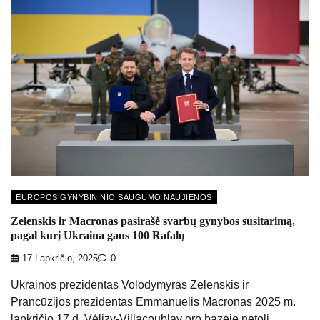
EUROPOS GYNYBININIO SAUGUMO NAUJIENOS
Zelenskis ir Macronas pasirašė svarbų gynybos susitarimą,
pagal kurį Ukraina gaus 100 Rafalų
17 Lapkričio, 2025
0
Ukrainos prezidentas Volodymyras Zelenskis ir
Prancūzijos prezidentas Emmanuelis Macronas 2025 m.
lapkričio 17 d. Vélizy-Villacoublay oro bazėje netoli