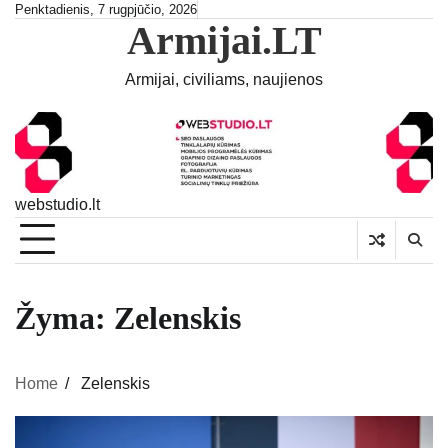
Skip
Penktadienis, 7 rugpjūčio, 2026
Armijai.LT
to
content
Armijai, civiliams, naujienos
webstudio.lt
Žyma:
Zelenskis
Home
Zelenskis