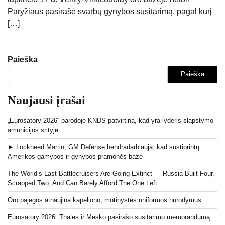
Paryžiaus pasirašė svarbų gynybos susitarimą, pagal kurį
[…]
Paieška
Paieška
Naujausi įrašai
„Eurosatory 2026“ parodoje KNDS patvirtina, kad yra lyderis slapstymo
amunicijos srityje
► Lockheed Martin, GM Defense bendradarbiauja, kad sustiprintų
Amerikos gamybos ir gynybos pramonės bazę
The World’s Last Battlecruisers Are Going Extinct — Russia Built Four,
Scrapped Two, And Can Barely Afford The One Left
Oro pajėgos atnaujina kapeliono, motinystės uniformos nurodymus
Eurosatory 2026: Thales ir Mesko pasirašo susitarimo memorandumą