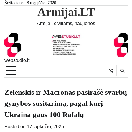
Skip
Šeštadienis, 8 rugpjūčio, 2026
Armijai.LT
to
content
Armijai, civiliams, naujienos
webstudio.lt
Zelenskis ir Macronas pasirašė svarbų
gynybos susitarimą, pagal kurį
Ukraina gaus 100 Rafalų
Posted on
17 lapkričio, 2025