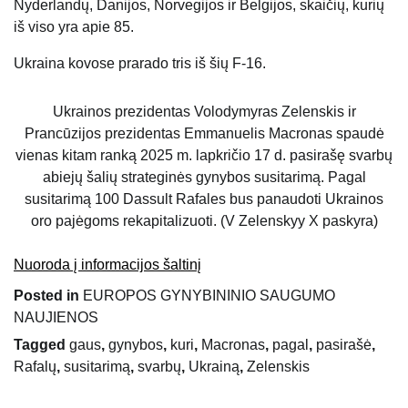
Nyderlandų, Danijos, Norvegijos ir Belgijos, skaičių, kurių
iš viso yra apie 85.
Ukraina kovose prarado tris iš šių F-16.
Ukrainos prezidentas Volodymyras Zelenskis ir
Prancūzijos prezidentas Emmanuelis Macronas spaudė
vienas kitam ranką 2025 m. lapkričio 17 d. pasirašę svarbų
abiejų šalių strateginės gynybos susitarimą. Pagal
susitarimą 100 Dassult Rafales bus panaudoti Ukrainos
oro pajėgoms rekapitalizuoti. (V Zelenskyy X paskyra)
Nuoroda į informacijos šaltinį
Posted in
EUROPOS GYNYBININIO SAUGUMO
NAUJIENOS
Tagged
gaus
,
gynybos
,
kuri
,
Macronas
,
pagal
,
pasirašė
,
Rafalų
,
susitarimą
,
svarbų
,
Ukrainą
,
Zelenskis