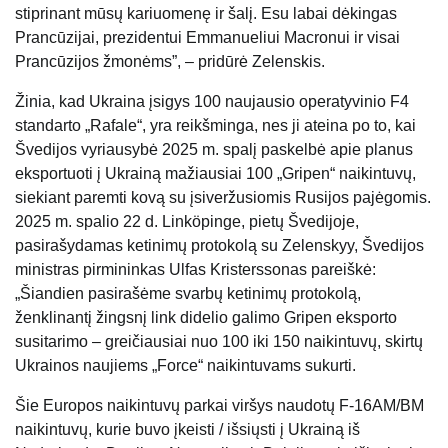
stiprinant mūsų kariuomenę ir šalį. Esu labai dėkingas
Prancūzijai, prezidentui Emmanueliui Macronui ir visai
Prancūzijos žmonėms”, – pridūrė Zelenskis.
Žinia, kad Ukraina įsigys 100 naujausio operatyvinio F4
standarto „Rafale“, yra reikšminga, nes ji ateina po to, kai
Švedijos vyriausybė 2025 m. spalį paskelbė apie planus
eksportuoti į Ukrainą mažiausiai 100 „Gripen“ naikintuvų,
siekiant paremti kovą su įsiveržusiomis Rusijos pajėgomis.
2025 m. spalio 22 d. Linköpinge, pietų Švedijoje,
pasirašydamas ketinimų protokolą su Zelenskyy, Švedijos
ministras pirmininkas Ulfas Kristerssonas pareiškė:
„Šiandien pasirašėme svarbų ketinimų protokolą,
ženklinantį žingsnį link didelio galimo Gripen eksporto
susitarimo – greičiausiai nuo 100 iki 150 naikintuvų, skirtų
Ukrainos naujiems „Force“ naikintuvams sukurti.
Šie Europos naikintuvų parkai viršys naudotų F-16AM/BM
naikintuvų, kurie buvo įkeisti / išsiųsti į Ukrainą iš