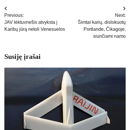
Navigacija
Previous:
Next:
tarp
JAV lėktuvnešis atvyksta į
Šimtai karių, dislokuotų
Karibų jūrą netoli Venesuelos
Portlande, Čikagoje,
įrašų
siunčiami namo
Susiję įrašai