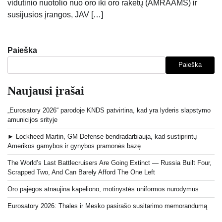
vidutinio nuotolio nuo oro iki oro raketų (AMRAAMS) ir
susijusios įrangos, JAV […]
Paieška
Paieška
Naujausi įrašai
„Eurosatory 2026“ parodoje KNDS patvirtina, kad yra lyderis slapstymo
amunicijos srityje
► Lockheed Martin, GM Defense bendradarbiauja, kad sustiprintų
Amerikos gamybos ir gynybos pramonės bazę
The World’s Last Battlecruisers Are Going Extinct — Russia Built Four,
Scrapped Two, And Can Barely Afford The One Left
Oro pajėgos atnaujina kapeliono, motinystės uniformos nurodymus
Eurosatory 2026: Thales ir Mesko pasirašo susitarimo memorandumą