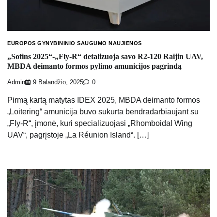
EUROPOS GYNYBININIO SAUGUMO NAUJIENOS
„Sofins 2025“-„Fly-R“ detalizuoja savo R2-120 Raijin UAV,
MBDA deimanto formos pylimo amunicijos pagrindą
Admin
9 Balandžio, 2025
0
Pirmą kartą matytas IDEX 2025, MBDA deimanto formos
„Loitering“ amunicija buvo sukurta bendradarbiaujant su
„Fly-R“, įmonė, kuri specializuojasi „Rhomboidal Wing
UAV“, pagrįstoje „La Réunion Island“. […]