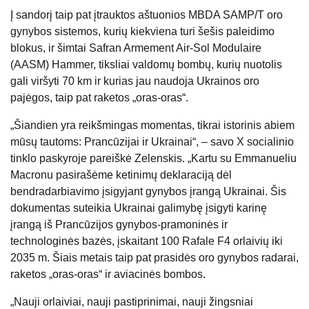
Į sandorį taip pat įtrauktos aštuonios MBDA SAMP/T oro
gynybos sistemos, kurių kiekviena turi šešis paleidimo
blokus, ir šimtai Safran Armement Air-Sol Modulaire
(AASM) Hammer, tiksliai valdomų bombų, kurių nuotolis
gali viršyti 70 km ir kurias jau naudoja Ukrainos oro
pajėgos, taip pat raketos „oras-oras“.
„Šiandien yra reikšmingas momentas, tikrai istorinis abiem
mūsų tautoms: Prancūzijai ir Ukrainai“, – savo X socialinio
tinklo paskyroje pareiškė Zelenskis. „Kartu su Emmanueliu
Macronu pasirašėme ketinimų deklaraciją dėl
bendradarbiavimo įsigyjant gynybos įrangą Ukrainai. Šis
dokumentas suteikia Ukrainai galimybę įsigyti karinę
įrangą iš Prancūzijos gynybos-pramoninės ir
technologinės bazės, įskaitant 100 Rafale F4 orlaivių iki
2035 m. Šiais metais taip pat prasidės oro gynybos radarai,
raketos „oras-oras“ ir aviacinės bombos.
„Nauji orlaiviai, nauji pastiprinimai, nauji žingsniai