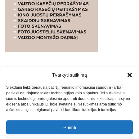
Tvarkyti sutikimą
WEBSTUDIO.LT
© SKAITMENINIO MARKETINGO
Siekdami teikti geriausią patirtį, įrenginio informacijai saugoti ir (arba)
PASLAUGOS. SEO tekstų rašymas, turinio kūrimas,
pasiekti naudojame tokias technologijas kaip slapukus. Jei sutiksime su
straipsnių rašymas ir talpinimas į mūsų valdomas
šiomis technologijomis, galėsime apdoroti duomenis, tokius kaip naršymo
svetaines.2026
Armijai.LT
Theme: Express News By
Adore
elgsena arba unikalūs ID šioje svetainėje. Nesutikimas arba sutikimo
atšaukimas gali neigiamai paveikti tam tikras funkcijas ir funkcijas.
Themes
.
Priimti
Draugai: -
Marketingo agentūra
-
Teisinės
konsultacijos
-
Skaidrių skenavimas
-
Klaipedos miesto