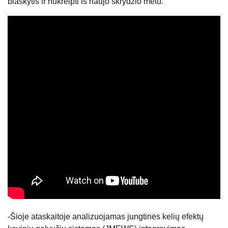
blaškytis ir nukreipti iš naujo skrydžio metu.
-Šioje ataskaitoje analizuojamas jungtinės kelių efektų