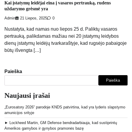
Kai įstatymų leidėjai eina į vasaros pertrauką, rudens
uždarymo grėsmė yra
Admin
21 Liepos, 2025
0
Nustatyta, kad namas nuo liepos 25 d. Paliktų vasaros
pertrauką, palikdamas mažiau nei 20 įstatymų leidybos
dienų įstatymų leidėjų tvarkaraštyje, kad rugsėjo pabaigoje
būtų išvengta […]
Paieška
Paieška
Naujausi įrašai
„Eurosatory 2026“ parodoje KNDS patvirtina, kad yra lyderis slapstymo
amunicijos srityje
► Lockheed Martin, GM Defense bendradarbiauja, kad sustiprintų
Amerikos gamybos ir gynybos pramonės bazę