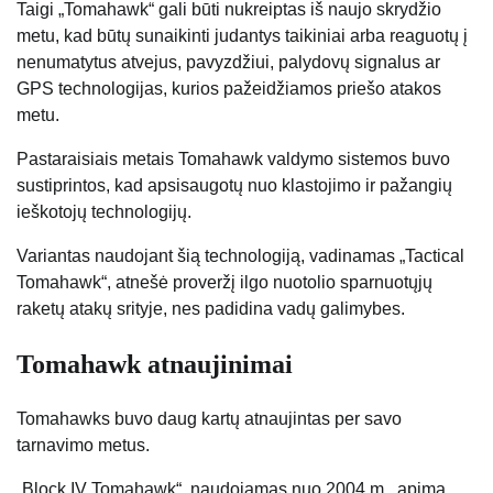
Taigi „Tomahawk“ gali būti nukreiptas iš naujo skrydžio
metu, kad būtų sunaikinti judantys taikiniai arba reaguotų į
nenumatytus atvejus, pavyzdžiui, palydovų signalus ar
GPS technologijas, kurios pažeidžiamos priešo atakos
metu.
Pastaraisiais metais Tomahawk valdymo sistemos buvo
sustiprintos, kad apsisaugotų nuo klastojimo ir pažangių
ieškotojų technologijų.
Variantas naudojant šią technologiją, vadinamas „Tactical
Tomahawk“, atnešė proveržį ilgo nuotolio sparnuotųjų
raketų atakų srityje, nes padidina vadų galimybes.
Tomahawk atnaujinimai
Tomahawks buvo daug kartų atnaujintas per savo
tarnavimo metus.
„Block IV Tomahawk“, naudojamas nuo 2004 m., apima