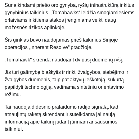
Sunaikindami priešo oro gynybą, ryšių infrastruktūrą ir kitus
gynybinius taikinius, „Tomahawks“ leidžia smogiamiesiems
orlaiviams ir kitiems atakos įrenginiams veikti daug
mažesnės rizikos aplinkoje.
Šis ginklas buvo naudojamas prieš taikinius Sirijoje
operacijos „Inherent Resolve“ pradžioje.
„Tomahawk“ skrenda naudojant dvipusį duomenų ryšį.
Jis turi galimybę blaškytis ir rinkti žvalgybos, stebėjimo ir
žvalgybos duomenis, taip pat aktyvų ieškotoją, sukurtą
papildyti technologiją, vadinamą sintetiniu orientavimo
režimu.
Tai naudoja didesnio pralaidumo radijo signalą, kad
atnaujintų raketą skrendant ir suteikdama jai naują
informaciją apie taikinį judant jūriniam ar sausumos
taikiniui.