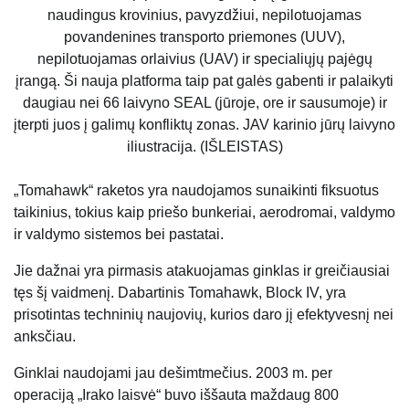
naudingus krovinius, pavyzdžiui, nepilotuojamas
povandenines transporto priemones (UUV),
nepilotuojamas orlaivius (UAV) ir specialiųjų pajėgų
įrangą. Ši nauja platforma taip pat galės gabenti ir palaikyti
daugiau nei 66 laivyno SEAL (jūroje, ore ir sausumoje) ir
įterpti juos į galimų konfliktų zonas. JAV karinio jūrų laivyno
iliustracija. (IŠLEISTAS)
„Tomahawk“ raketos yra naudojamos sunaikinti fiksuotus
taikinius, tokius kaip priešo bunkeriai, aerodromai, valdymo
ir valdymo sistemos bei pastatai.
Jie dažnai yra pirmasis atakuojamas ginklas ir greičiausiai
tęs šį vaidmenį. Dabartinis Tomahawk, Block IV, yra
prisotintas techninių naujovių, kurios daro jį efektyvesnį nei
anksčiau.
Ginklai naudojami jau dešimtmečius. 2003 m. per
operaciją „Irako laisvė“ buvo iššauta maždaug 800