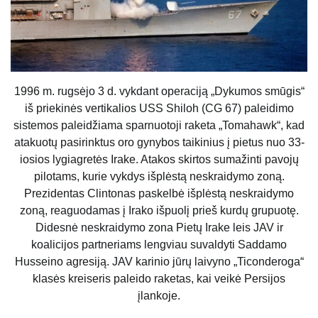
1996 m. rugsėjo 3 d. vykdant operaciją „Dykumos smūgis“
iš priekinės vertikalios USS Shiloh (CG 67) paleidimo
sistemos paleidžiama sparnuotoji raketa „Tomahawk“, kad
atakuotų pasirinktus oro gynybos taikinius į pietus nuo 33-
iosios lygiagretės Irake. Atakos skirtos sumažinti pavojų
pilotams, kurie vykdys išplėstą neskraidymo zoną.
Prezidentas Clintonas paskelbė išplėstą neskraidymo
zoną, reaguodamas į Irako išpuolį prieš kurdų grupuotę.
Didesnė neskraidymo zona Pietų Irake leis JAV ir
koalicijos partneriams lengviau suvaldyti Saddamo
Husseino agresiją. JAV karinio jūrų laivyno „Ticonderoga“
klasės kreiseris paleido raketas, kai veikė Persijos
įlankoje.