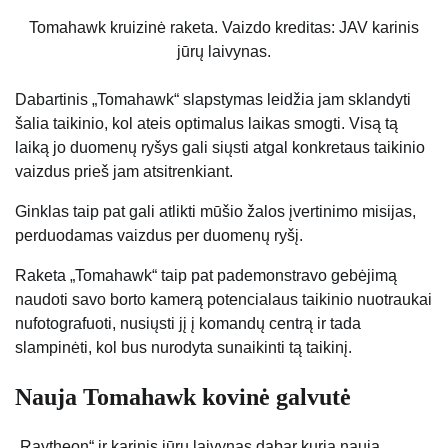
Tomahawk kruizinė raketa. Vaizdo kreditas: JAV karinis
jūrų laivynas.
Dabartinis „Tomahawk“ slapstymas leidžia jam sklandyti
šalia taikinio, kol ateis optimalus laikas smogti. Visą tą
laiką jo duomenų ryšys gali siųsti atgal konkretaus taikinio
vaizdus prieš jam atsitrenkiant.
Ginklas taip pat gali atlikti mūšio žalos įvertinimo misijas,
perduodamas vaizdus per duomenų ryšį.
Raketa „Tomahawk“ taip pat pademonstravo gebėjimą
naudoti savo borto kamerą potencialaus taikinio nuotraukai
nufotografuoti, nusiųsti jį į komandų centrą ir tada
slampinėti, kol bus nurodyta sunaikinti tą taikinį.
Nauja Tomahawk kovinė galvutė
„Raytheon“ ir karinis jūrų laivynas dabar kuria naują