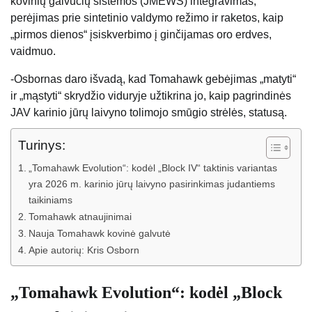
kovinių galvučių sistemos (JMEWS) integravimas,
perėjimas prie sintetinio valdymo režimo ir raketos, kaip
„pirmos dienos“ įsiskverbimo į ginčijamas oro erdves,
vaidmuo.
-Osbornas daro išvadą, kad Tomahawk gebėjimas „matyti“
ir „mąstyti“ skrydžio viduryje užtikrina jo, kaip pagrindinės
JAV karinio jūrų laivyno tolimojo smūgio strėlės, statusą.
Turinys:
„Tomahawk Evolution“: kodėl „Block IV“ taktinis variantas
yra 2026 m. karinio jūrų laivyno pasirinkimas judantiems
taikiniams
Tomahawk atnaujinimai
Nauja Tomahawk kovinė galvutė
Apie autorių: Kris Osborn
„Tomahawk Evolution“: kodėl „Block