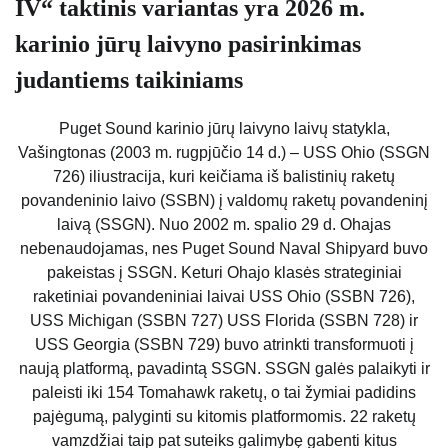
IV“ taktinis variantas yra 2026 m.
karinio jūrų laivyno pasirinkimas
judantiems taikiniams
Puget Sound karinio jūrų laivyno laivų statykla,
Vašingtonas (2003 m. rugpjūčio 14 d.) – USS Ohio (SSGN
726) iliustracija, kuri keičiama iš balistinių raketų
povandeninio laivo (SSBN) į valdomų raketų povandeninį
laivą (SSGN). Nuo 2002 m. spalio 29 d. Ohajas
nebenaudojamas, nes Puget Sound Naval Shipyard buvo
pakeistas į SSGN. Keturi Ohajo klasės strateginiai
raketiniai povandeniniai laivai USS Ohio (SSBN 726),
USS Michigan (SSBN 727) USS Florida (SSBN 728) ir
USS Georgia (SSBN 729) buvo atrinkti transformuoti į
naują platformą, pavadintą SSGN. SSGN galės palaikyti ir
paleisti iki 154 Tomahawk raketų, o tai žymiai padidins
pajėgumą, palyginti su kitomis platformomis. 22 raketų
vamzdžiai taip pat suteiks galimybę gabenti kitus