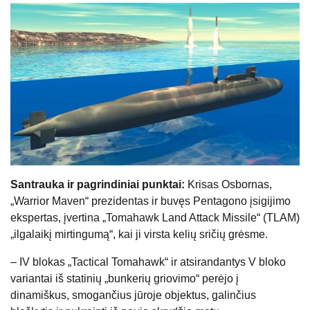
Santrauka ir pagrindiniai punktai:
Krisas Osbornas,
„Warrior Maven“ prezidentas ir buvęs Pentagono įsigijimo
ekspertas, įvertina „Tomahawk Land Attack Missile“ (TLAM)
„ilgalaikį mirtingumą“, kai ji virsta kelių sričių grėsme.
– IV blokas „Tactical Tomahawk“ ir atsirandantys V bloko
variantai iš statinių „bunkerių griovimo“ perėjo į
dinamiškus, smogančius jūroje objektus, galinčius