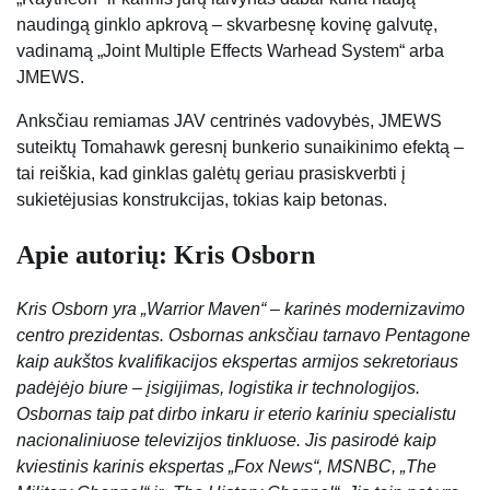
naudingą ginklo apkrovą – skvarbesnę kovinę galvutę,
vadinamą „Joint Multiple Effects Warhead System“ arba
JMEWS.
Anksčiau remiamas JAV centrinės vadovybės, JMEWS
suteiktų Tomahawk geresnį bunkerio sunaikinimo efektą –
tai reiškia, kad ginklas galėtų geriau prasiskverbti į
sukietėjusias konstrukcijas, tokias kaip betonas.
Apie autorių: Kris Osborn
Kris Osborn yra „Warrior Maven“ – karinės modernizavimo
centro prezidentas. Osbornas anksčiau tarnavo Pentagone
kaip aukštos kvalifikacijos ekspertas armijos sekretoriaus
padėjėjo biure – įsigijimas, logistika ir technologijos.
Osbornas taip pat dirbo inkaru ir eterio kariniu specialistu
nacionaliniuose televizijos tinkluose. Jis pasirodė kaip
kviestinis karinis ekspertas „Fox News“, MSNBC, „The