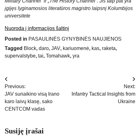
Military Channel“ ir „The History Channel“. Jis taip pat yra
įgijęs lyginamosios literatūros magistro laipsnį Kolumbijos
universitete
Nuoroda į informacijos šaltinį
Posted in
PASAULINĖS GYNYBINĖS NAUJIENOS
Tagged
Block
,
daro
,
JAV
,
kariuomenė
,
kas
,
raketa
,
supervalstybe
,
tai
,
Tomahawk
,
yra
Navigacija
Previous:
Next:
tarp
JAV sunaikino visą Irano
Infantry Tactical Insights from
karo laivų klasę, sako
Ukraine
įrašų
CENTCOM vadas
Susiję įrašai