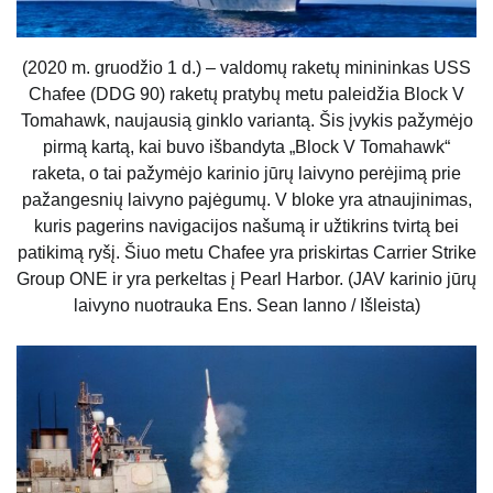
(2020 m. gruodžio 1 d.) – valdomų raketų minininkas USS
Chafee (DDG 90) raketų pratybų metu paleidžia Block V
Tomahawk, naujausią ginklo variantą. Šis įvykis pažymėjo
pirmą kartą, kai buvo išbandyta „Block V Tomahawk“
raketa, o tai pažymėjo karinio jūrų laivyno perėjimą prie
pažangesnių laivyno pajėgumų. V bloke yra atnaujinimas,
kuris pagerins navigacijos našumą ir užtikrins tvirtą bei
patikimą ryšį. Šiuo metu Chafee yra priskirtas Carrier Strike
Group ONE ir yra perkeltas į Pearl Harbor. (JAV karinio jūrų
laivyno nuotrauka Ens. Sean Ianno / Išleista)