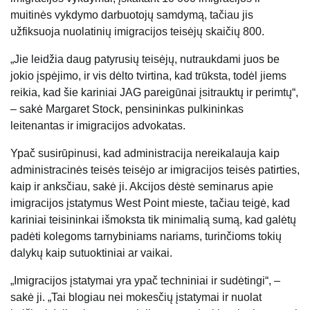
muitinės vykdymo darbuotojų samdymą, tačiau jis
užfiksuoja nuolatinių imigracijos teisėjų skaičių 800.
„Jie leidžia daug patyrusių teisėjų, nutraukdami juos be
jokio įspėjimo, ir vis dėlto tvirtina, kad trūksta, todėl jiems
reikia, kad šie kariniai JAG pareigūnai įsitrauktų ir perimtų“,
– sakė Margaret Stock, pensininkas pulkininkas
leitenantas ir imigracijos advokatas.
Ypač susirūpinusi, kad administracija nereikalauja kaip
administracinės teisės teisėjo ar imigracijos teisės patirties,
kaip ir anksčiau, sakė ji. Akcijos dėstė seminarus apie
imigracijos įstatymus West Point mieste, tačiau teigė, kad
kariniai teisininkai išmoksta tik minimalią sumą, kad galėtų
padėti kolegoms tarnybiniams nariams, turinčioms tokių
dalykų kaip sutuoktiniai ar vaikai.
„Imigracijos įstatymai yra ypač techniniai ir sudėtingi“, –
sakė ji. „Tai blogiau nei mokesčių įstatymai ir nuolat