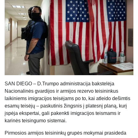
SAN DIEGO – D.Trumpo administracija bakstelėja
Nacionalinės gvardijos ir armijos rezervo teisininkus
laikiniems imigracijos teisėjams po to, kai atleido dešimtis
esamų teisėjų – paskutinis žingsnis į platesnį planą, kurį
įspėja ekspertai, gali pakenkti imigracijos teismams ir
karinės teisingumo sistemai.
Pirmosios armijos teisininkų grupės mokymai prasideda