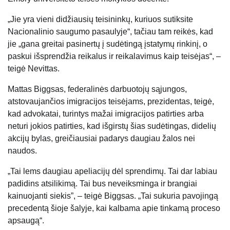
„Jie yra vieni didžiausių teisininkų, kuriuos sutiksite
Nacionalinio saugumo pasaulyje“, tačiau tam reikės, kad
jie „gana greitai pasinertų į sudėtingą įstatymų rinkinį, o
paskui išsprendžia reikalus ir reikalavimus kaip teisėjas“, –
teigė Nevittas.
Mattas Biggsas, federalinės darbuotojų sąjungos,
atstovaujančios imigracijos teisėjams, prezidentas, teigė,
kad advokatai, turintys mažai imigracijos patirties arba
neturi jokios patirties, kad išgirstų šias sudėtingas, didelių
akcijų bylas, greičiausiai padarys daugiau žalos nei
naudos.
„Tai lems daugiau apeliacijų dėl sprendimų. Tai dar labiau
padidins atsilikimą. Tai bus neveiksminga ir brangiai
kainuojanti siekis”, – teigė Biggsas. „Tai sukuria pavojingą
precedentą šioje šalyje, kai kalbama apie tinkamą proceso
apsaugą“.