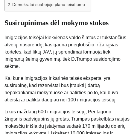
Demokratai suabejojo ​​plano teisėtumu
Susirūpinimas dėl mokymo stokos
Imigracijos teisėjai kiekvienas valdo šimtus ar tūkstančius
atvejų, nusprendę, kas gauna prieglobsčio ir žaliąsias
korteles, kad liktų JAV, jų sprendimai formuoja tiek
imigrantų šeimų gyvenimą, tiek D.Trumpo susidorojimo
sėkmę.
Kai kurie imigracijos ir karinės teisės ekspertai yra
susirūpinę, kad rezervistai bus įtraukti į darbą
nepakankamai mokymuose ar patirties po to, kai buvo
atleista ar palikta daugiau nei 100 imigracijos teisėjų.
Likus maždaug 600 imigracijos teisėjų, Pentagono
žingsnis padvigubins jų gretas. Trumpas paskelbtas naujas
mokesčių ir išlaidų įstatymas sudarė 170 milijardų dolerių
imigracijos vykdymui, įskaitant 10 000 imigracijos ir