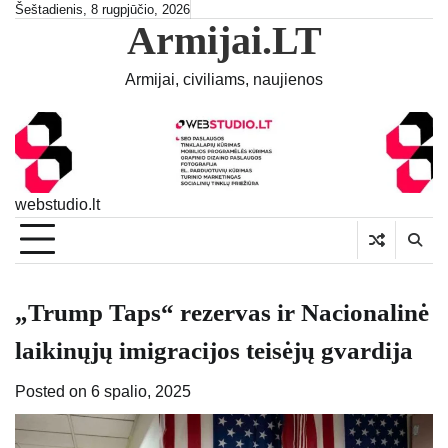
Skip
Šeštadienis, 8 rugpjūčio, 2026
Armijai.LT
to
content
Armijai, civiliams, naujienos
webstudio.lt
„Trump Taps“ rezervas ir Nacionalinė
laikinųjų imigracijos teisėjų gvardija
Posted on
6 spalio, 2025