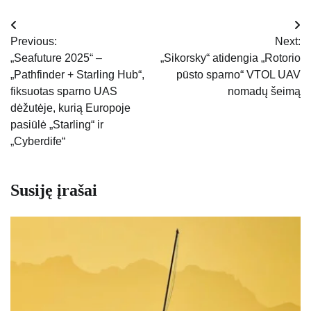
Navigacija
Previous:
Next:
tarp
„Seafuture 2025“ –
„Sikorsky“ atidengia „Rotorio
„Pathfinder + Starling Hub“,
pūsto sparno“ VTOL UAV
įrašų
fiksuotas sparno UAS
nomadų šeimą
dėžutėje, kurią Europoje
pasiūlė „Starling“ ir
„Cyberdife“
Susiję įrašai