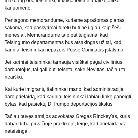
maždaug 600 teisininkų ir kokią teisinę analizę atliko
kariuomenė.
Pentagono memorandume, kuriame aprašomas planas,
sakoma, kad paskyrimai turėtų būti ne ilgiau kaip šeši
mėnesiai. Memorandume taip pat teigiama, kad
Teisingumo departamentas bus atsakingas už tai, kad
kariniai teisininkai nepažeis Posse Comitatus įstatymo.
Jei kariniai teisininkai tarnauja visiškai pagal civilinius
darbuotojus, tai gali būti teisėta, sakė Nevittas, tačiau tai
neaišku.
Kai kurie imigrantų šalininkai mano, kad administracija
daro prielaidą, kad kariniai teisininkai labiau linkę paneigti
bylas, kad pasiektų D.Trumpo deportacijos tikslus.
Tačiau buvęs armijos advokatas Gregas Rinckey'as, kuris
dabar dirba privačioje praktikoje, teigė, kad prielaida yra
neteisinga.