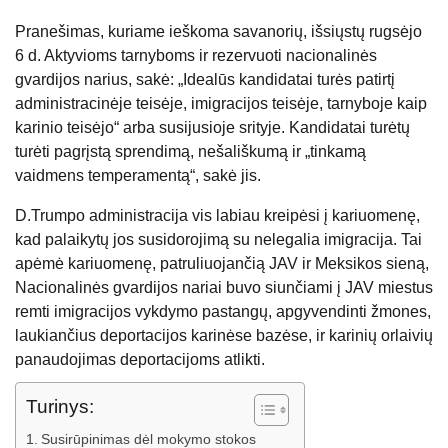
Pranešimas, kuriame ieškoma savanorių, išsiųstų rugsėjo
6 d. Aktyvioms tarnyboms ir rezervuoti nacionalinės
gvardijos narius, sakė: „Idealūs kandidatai turės patirtį
administracinėje teisėje, imigracijos teisėje, tarnyboje kaip
karinio teisėjo“ arba susijusioje srityje. Kandidatai turėtų
turėti pagrįstą sprendimą, nešališkumą ir „tinkamą
vaidmens temperamentą“, sakė jis.
D.Trumpo administracija vis labiau kreipėsi į kariuomenę,
kad palaikytų jos susidorojimą su nelegalia imigracija. Tai
apėmė kariuomenę, patruliuojančią JAV ir Meksikos sieną,
Nacionalinės gvardijos nariai buvo siunčiami į JAV miestus
remti imigracijos vykdymo pastangų, apgyvendinti žmones,
laukiančius deportacijos karinėse bazėse, ir karinių orlaivių
panaudojimas deportacijoms atlikti.
Turinys:
Susirūpinimas dėl mokymo stokos