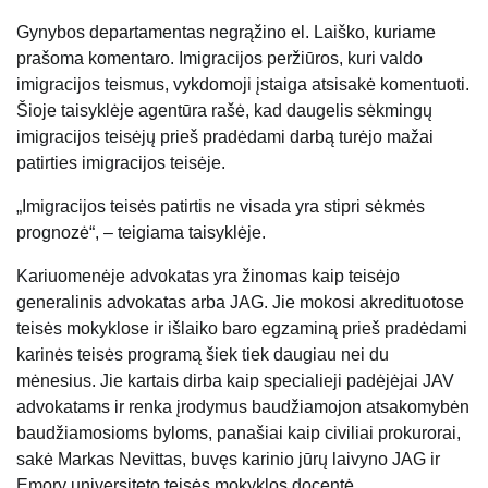
Gynybos departamentas negrąžino el. Laiško, kuriame
prašoma komentaro. Imigracijos peržiūros, kuri valdo
imigracijos teismus, vykdomoji įstaiga atsisakė komentuoti.
Šioje taisyklėje agentūra rašė, kad daugelis sėkmingų
imigracijos teisėjų prieš pradėdami darbą turėjo mažai
patirties imigracijos teisėje.
„Imigracijos teisės patirtis ne visada yra stipri sėkmės
prognozė“, – teigiama taisyklėje.
Kariuomenėje advokatas yra žinomas kaip teisėjo
generalinis advokatas arba JAG. Jie mokosi akredituotose
teisės mokyklose ir išlaiko baro egzaminą prieš pradėdami
karinės teisės programą šiek tiek daugiau nei du
mėnesius. Jie kartais dirba kaip specialieji padėjėjai JAV
advokatams ir renka įrodymus baudžiamojon atsakomybėn
baudžiamosioms byloms, panašiai kaip civiliai prokurorai,
sakė Markas Nevittas, buvęs karinio jūrų laivyno JAG ir
Emory universiteto teisės mokyklos docentė.