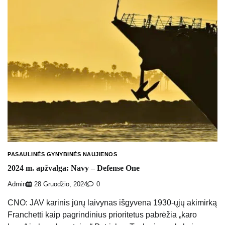
PASAULINĖS GYNYBINĖS NAUJIENOS
2024 m. apžvalga: Navy – Defense One
Admin
28 Gruodžio, 2024
0
CNO: JAV karinis jūrų laivynas išgyvena 1930-ųjų akimirką
Franchetti kaip pagrindinius prioritetus pabrėžia „karo