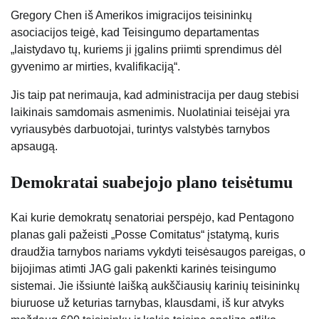
Gregory Chen iš Amerikos imigracijos teisininkų
asociacijos teigė, kad Teisingumo departamentas
„laistydavo tų, kuriems ji įgalins priimti sprendimus dėl
gyvenimo ar mirties, kvalifikaciją“.
Jis taip pat nerimauja, kad administracija per daug stebisi
laikinais samdomais asmenimis. Nuolatiniai teisėjai yra
vyriausybės darbuotojai, turintys valstybės tarnybos
apsaugą.
Demokratai suabejojo ​​plano teisėtumu
Kai kurie demokratų senatoriai perspėjo, kad Pentagono
planas gali pažeisti „Posse Comitatus“ įstatymą, kuris
draudžia tarnybos nariams vykdyti teisėsaugos pareigas, o
bijojimas atimti JAG gali pakenkti karinės teisingumo
sistemai. Jie išsiuntė laišką aukščiausių karinių teisininkų
biuruose už keturias tarnybas, klausdami, iš kur atvyks