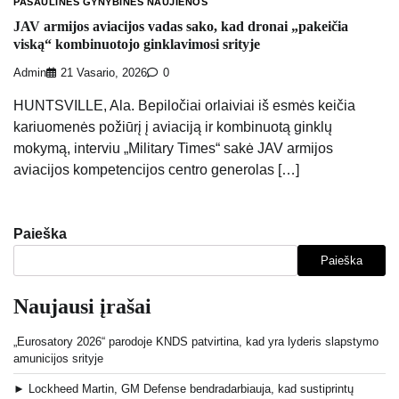
PASAULINĖS GYNYBINĖS NAUJIENOS
JAV armijos aviacijos vadas sako, kad dronai „pakeičia
viską“ kombinuotojo ginklavimosi srityje
Admin
21 Vasario, 2026
0
HUNTSVILLE, Ala. Bepiločiai orlaiviai iš esmės keičia
kariuomenės požiūrį į aviaciją ir kombinuotą ginklų
mokymą, interviu „Military Times“ sakė JAV armijos
aviacijos kompetencijos centro generolas […]
Paieška
Paieška
Naujausi įrašai
„Eurosatory 2026“ parodoje KNDS patvirtina, kad yra lyderis slapstymo
amunicijos srityje
► Lockheed Martin, GM Defense bendradarbiauja, kad sustiprintų