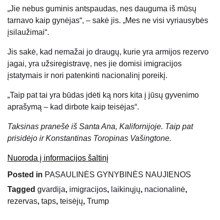
„Jie nebus guminis antspaudas, nes dauguma iš mūsų
tarnavo kaip gynėjas“, – sakė jis. „Mes ne visi vyriausybės
įsilaužimai“.
Jis sakė, kad nemažai jo draugų, kurie yra armijos rezervo
jagai, yra užsiregistravę, nes jie domisi imigracijos
įstatymais ir nori patenkinti nacionalinį poreikį.
„Taip pat tai yra būdas įdėti ką nors kita į jūsų gyvenimo
aprašymą – kad dirbote kaip teisėjas“.
Taksinas pranešė iš Santa Ana, Kalifornijoje. Taip pat
prisidėjo ir Konstantinas Toropinas Vašingtone.
Nuoroda į informacijos šaltinį
Posted in
PASAULINĖS GYNYBINĖS NAUJIENOS
Tagged
gvardija
,
imigracijos
,
laikinųjų
,
nacionalinė
,
rezervas
,
taps
,
teisėjų
,
Trump