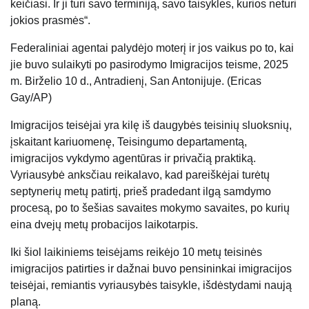
keičiasi. Ir ji turi savo terminiją, savo taisykles, kurios neturi
jokios prasmės“.
Federaliniai agentai palydėjo moterį ir jos vaikus po to, kai
jie buvo sulaikyti po pasirodymo Imigracijos teisme, 2025
m. Birželio 10 d., Antradienį, San Antonijuje. (Ericas
Gay/AP)
Imigracijos teisėjai yra kilę iš daugybės teisinių sluoksnių,
įskaitant kariuomenę, Teisingumo departamentą,
imigracijos vykdymo agentūras ir privačią praktiką.
Vyriausybė anksčiau reikalavo, kad pareiškėjai turėtų
septynerių metų patirtį, prieš pradedant ilgą samdymo
procesą, po to šešias savaites mokymo savaites, po kurių
eina dvejų metų probacijos laikotarpis.
Iki šiol laikiniems teisėjams reikėjo 10 metų teisinės
imigracijos patirties ir dažnai buvo pensininkai imigracijos
teisėjai, remiantis vyriausybės taisykle, išdėstydami naują
planą.