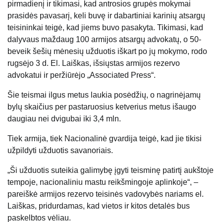
pirmadienį ir tikimasi, kad antrosios grupės mokymai
prasidės pavasarį, keli buvę ir dabartiniai karinių atsargų
teisininkai teigė, kad jiems buvo pasakyta. Tikimasi, kad
dalyvaus maždaug 100 armijos atsargų advokatų, o 50-
beveik šešių mėnesių užduotis iškart po jų mokymo, rodo
rugsėjo 3 d. El. Laiškas, išsiųstas armijos rezervo
advokatui ir peržiūrėjo „Associated Press“.
Šie teismai ilgus metus laukia posėdžių, o nagrinėjamų
bylų skaičius per pastaruosius ketverius metus išaugo
daugiau nei dvigubai iki 3,4 mln.
Tiek armija, tiek Nacionalinė gvardija teigė, kad jie tikisi
užpildyti užduotis savanoriais.
„Ši užduotis suteikia galimybę įgyti teisminę patirtį aukštoje
tempoje, nacionaliniu mastu reikšmingoje aplinkoje“, –
pareiškė armijos rezervo teisinės vadovybės nariams el.
Laiškas, pridurdamas, kad vietos ir kitos detalės bus
paskelbtos vėliau.