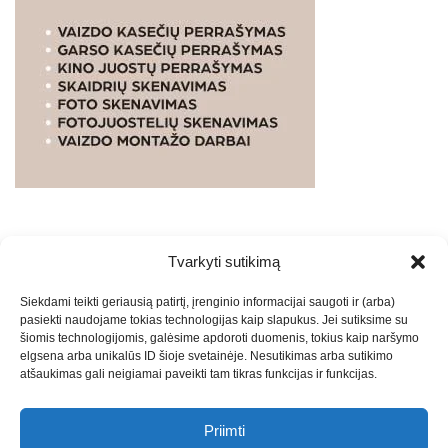
Tvarkyti sutikimą
WEBSTUDIO.LT
© SKAITMENINIO MARKETINGO
Siekdami teikti geriausią patirtį, įrenginio informacijai saugoti ir (arba)
PASLAUGOS. SEO tekstų rašymas, turinio kūrimas,
pasiekti naudojame tokias technologijas kaip slapukus. Jei sutiksime su
straipsnių rašymas ir talpinimas į mūsų valdomas
šiomis technologijomis, galėsime apdoroti duomenis, tokius kaip naršymo
svetaines.2026
Armijai.LT
Theme: Express News By
Adore
elgsena arba unikalūs ID šioje svetainėje. Nesutikimas arba sutikimo
atšaukimas gali neigiamai paveikti tam tikras funkcijas ir funkcijas.
Themes
.
Priimti
Draugai: -
Marketingo agentūra
-
Teisinės