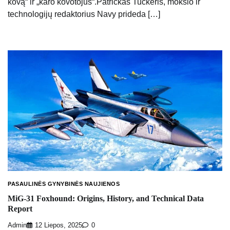
kovą“ ir „karo kovotojus“.Patrickas Tuckeris, mokslo ir
technologijų redaktorius Navy prideda […]
PASAULINĖS GYNYBINĖS NAUJIENOS
MiG-31 Foxhound: Origins, History, and Technical Data
Report
Admin
12 Liepos, 2025
0