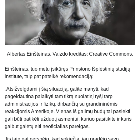
Albertas Einšteinas. Vaizdo kreditas: Creative Commons.
Einšteinas, tuo metu įsikūręs Prinstono Išplėstinių studijų
institute, taip pat pateikė rekomendaciją:
„Atsižvelgdami į šią situaciją, galite manyti, kad
pageidautina palaikyti tam tikrą nuolatinį ryšį tarp
administracijos ir fizikų, dirbančių su grandininėmis
reakcijomis Amerikoje. Vienas iš galimų būdų tai pasiekti
gali būti patikėti užduotį asmeniui, kuriuo pasitikite ir kuris
galbūt galėtų eiti neoficialias pareigas.
Jis taip pat perspėjo, kad vokiečiai jau pradėjo savo