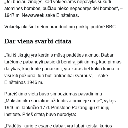
„Jei būčiau žinojęs, kad vokiečiams nepavyks sukurti
atominės bombos, būčiau nieko nepadaręs dėl bombos“, –
1947 m. Newsweek sakė Einšteinas.
Vokietija iki šiol neturi branduolinių ginklų, pridūrė BBC.
Dar viena svarbi citata
„Tai iš tikrųjų yra kertinis mūsų padėties akmuo. Dabar
turėtume pabandyti pasiekti bendrą įsitikinimą, kad pirmas
dalykas, kurį turite panaikinti, yra karas bet kokia kaina, o
visi kiti požiūriai turi būti antraeiliai svarbūs”, – sakė
Einšteinas 1946 m.
Pareiškimo vieta buvo simpoziumas pavadinimu
„Mokslininko socialinė užduotis atominėje eroje“, vykęs
1946 m. ​​lapkričio 17 d. Prinstono Pažangiųjų studijų
institute. Prieš citatą buvo nurodyta:
„Padėtis, kurioje esame dabar, yra labai keista, kurios