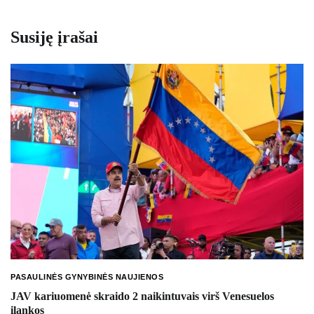
Susiję įrašai
PASAULINĖS GYNYBINĖS NAUJIENOS
JAV kariuomenė skraido 2 naikintuvais virš Venesuelos
įlankos