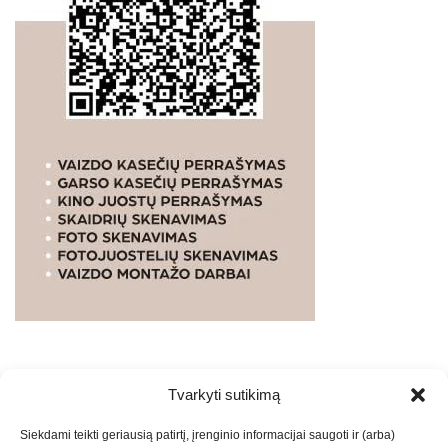
Tvarkyti sutikimą
WEBSTUDIO.LT
© SKAITMENINIO MARKETINGO
Siekdami teikti geriausią patirtį, įrenginio informacijai saugoti ir (arba)
PASLAUGOS. SEO tekstų rašymas, turinio kūrimas,