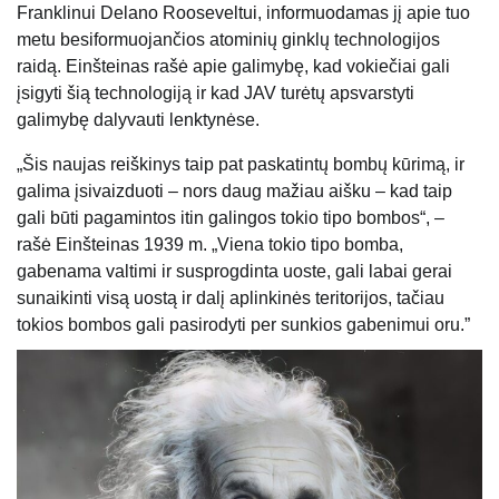
Franklinui Delano Rooseveltui, informuodamas jį apie tuo
metu besiformuojančios atominių ginklų technologijos
raidą. Einšteinas rašė apie galimybę, kad vokiečiai gali
įsigyti šią technologiją ir kad JAV turėtų apsvarstyti
galimybę dalyvauti lenktynėse.
„Šis naujas reiškinys taip pat paskatintų bombų kūrimą, ir
galima įsivaizduoti – nors daug mažiau aišku – kad taip
gali būti pagamintos itin galingos tokio tipo bombos“, –
rašė Einšteinas 1939 m. „Viena tokio tipo bomba,
gabenama valtimi ir susprogdinta uoste, gali labai gerai
sunaikinti visą uostą ir dalį aplinkinės teritorijos, tačiau
tokios bombos gali pasirodyti per sunkios gabenimui oru.”