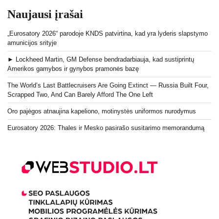
Naujausi įrašai
„Eurosatory 2026“ parodoje KNDS patvirtina, kad yra lyderis slapstymo
amunicijos srityje
► Lockheed Martin, GM Defense bendradarbiauja, kad sustiprintų
Amerikos gamybos ir gynybos pramonės bazę
The World’s Last Battlecruisers Are Going Extinct — Russia Built Four,
Scrapped Two, And Can Barely Afford The One Left
Oro pajėgos atnaujina kapeliono, motinystės uniformos nurodymus
Eurosatory 2026: Thales ir Mesko pasirašo susitarimo memorandumą