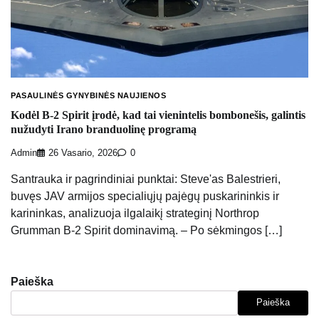
PASAULINĖS GYNYBINĖS NAUJIENOS
Kodėl B-2 Spirit įrodė, kad tai vienintelis bombonešis, galintis
nužudyti Irano branduolinę programą
Admin
26 Vasario, 2026
0
Santrauka ir pagrindiniai punktai: Steve'as Balestrieri,
buvęs JAV armijos specialiųjų pajėgų puskarininkis ir
karininkas, analizuoja ilgalaikį strateginį Northrop
Grumman B-2 Spirit dominavimą. – Po sėkmingos […]
Paieška
Paieška