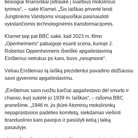
tiesiogiai finansiškai įsitraukė į svarbius mokslinius
tyrimus“, – sakė Klarnet. „Šis laiškas privertė leisti
Jungtinėms Valstijoms visapusiškai pasinaudoti
vykstančiomis technologinėmis transformacijomis.
Klarnet taip pat BBC sakė, kad 2023 m. filmo
„Openheimeris“ pabaigoje esanti scena, kurioje J.
Robertas Oppenheimeris išreiškė apgailestavimą
Einšteinui netrukus po karo, buvo „nesąmonė“.
Vėliau Einšteinas tą laišką prezidentui pavadino didžiausiu
savo gyvenimo apgailestavimu.
„Einšteinas savo ruožtu karčiai apgailestavo dėl smurto ir
chaoso, kurį sukėlė jo 1939 m. laiškas“, – rašoma BBC
pranešime. „1946 m. ​​jis įkūrė Atominių mokslininkų
nepaprastosios padėties komitetą, siekdamas viešinti
branduolinio karo pavojus ir pasiūlyti kelią į taiką
pasaulyje.