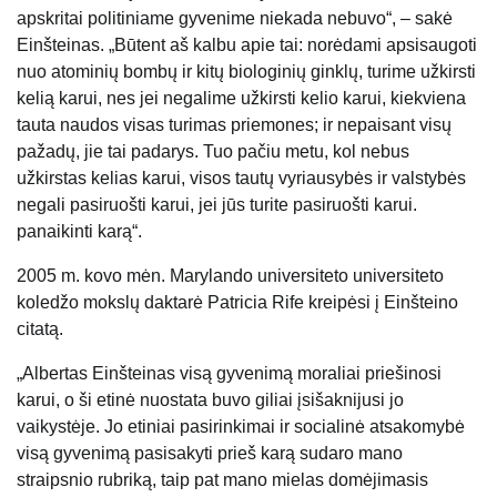
apskritai politiniame gyvenime niekada nebuvo“, – sakė
Einšteinas. „Būtent aš kalbu apie tai: norėdami apsisaugoti
nuo atominių bombų ir kitų biologinių ginklų, turime užkirsti
kelią karui, nes jei negalime užkirsti kelio karui, kiekviena
tauta naudos visas turimas priemones; ir nepaisant visų
pažadų, jie tai padarys. Tuo pačiu metu, kol nebus
užkirstas kelias karui, visos tautų vyriausybės ir valstybės
negali pasiruošti karui, jei jūs turite pasiruošti karui.
panaikinti karą“.
2005 m. kovo mėn. Marylando universiteto universiteto
koledžo mokslų daktarė Patricia Rife kreipėsi į Einšteino
citatą.
„Albertas Einšteinas visą gyvenimą moraliai priešinosi
karui, o ši etinė nuostata buvo giliai įsišaknijusi jo
vaikystėje. Jo etiniai pasirinkimai ir socialinė atsakomybė
visą gyvenimą pasisakyti prieš karą sudaro mano
straipsnio rubriką, taip pat mano mielas domėjimasis