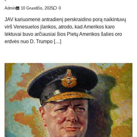
Admin
10 Gruodžio, 2025
0
JAV kariuomenė antradienį perskraidino porą naikintuvų
virš Venesuelos įlankos, atrodo, kad Amerikos karo
lėktuvai buvo arčiausiai šios Pietų Amerikos šalies oro
erdvės nuo D. Trumpo […]