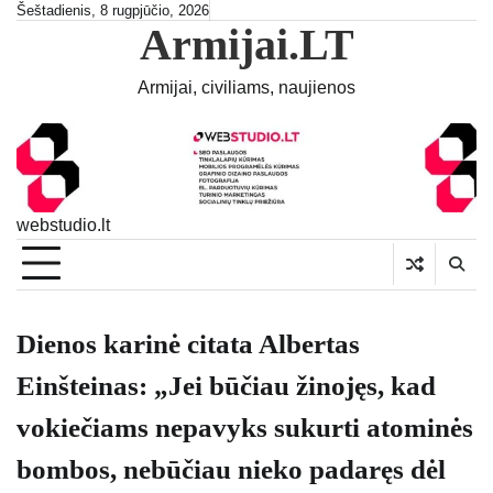
Skip
Šeštadienis, 8 rugpjūčio, 2026
Armijai.LT
to
content
Armijai, civiliams, naujienos
webstudio.lt
Dienos karinė citata Albertas
Einšteinas: „Jei būčiau žinojęs, kad
vokiečiams nepavyks sukurti atominės
bombos, nebūčiau nieko padaręs dėl