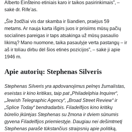
Alberto Einšteino etiniais karo ir taikos pasirinkimais”, –
sakė dr. Rife'as.
„Šie žodžiai vis dar skamba ir šiandien, praėjus 59
metams. Ar nauja karta išgirs juos ir prisiims mūsų pačių
socialines pareigas ir taps atsakinga už mūsų pasaulio
likimą? Mano nuomone, taika pasaulyje verta pastangų – ir
aš ir toliau dirbu dėl šios etinės pozicijos”, – sakė ji apie
1946 m.
Apie autorių: Stephenas Silveris
Stephenas Silveris yra apdovanojimus pelnęs žurnalistas,
eseistas ir kino kritikas, taip pat „Philadelphia Inquirer“,
„Jewish Telegraphic Agency“, „Broad Street Review“ ir
„Splice Today“ bendradarbis. Filadelfijos kino kritikų
būrelio įkūrėjas Stephenas su žmona ir dviem sūnumis
gyvena Filadelfijos priemiestyje. Daugiau nei dešimtmetį
Stephenas parašė tūkstančius straipsnių apie politiką,