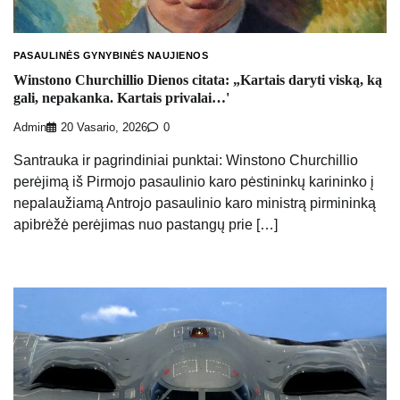
PASAULINĖS GYNYBINĖS NAUJIENOS
Winstono Churchillio Dienos citata: „Kartais daryti viską, ką
gali, nepakanka. Kartais privalai…'
Admin
20 Vasario, 2026
0
Santrauka ir pagrindiniai punktai: Winstono Churchillio
perėjimą iš Pirmojo pasaulinio karo pėstininkų karininko į
nepalaužiamą Antrojo pasaulinio karo ministrą pirmininką
apibrėžė perėjimas nuo pastangų prie […]