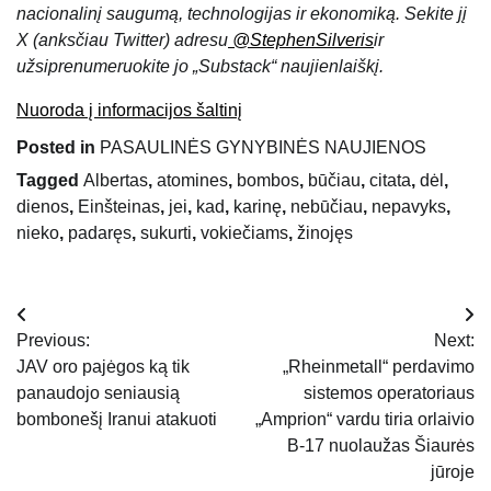
nacionalinį saugumą, technologijas ir ekonomiką. Sekite jį
X (anksčiau Twitter) adresu
@StephenSilveris
ir
užsiprenumeruokite jo „Substack“ naujienlaiškį.
Nuoroda į informacijos šaltinį
Posted in
PASAULINĖS GYNYBINĖS NAUJIENOS
Tagged
Albertas
,
atomines
,
bombos
,
būčiau
,
citata
,
dėl
,
dienos
,
Einšteinas
,
jei
,
kad
,
karinę
,
nebūčiau
,
nepavyks
,
nieko
,
padaręs
,
sukurti
,
vokiečiams
,
žinojęs
Navigacija
Previous:
Next:
tarp
JAV oro pajėgos ką tik
„Rheinmetall“ perdavimo
panaudojo seniausią
sistemos operatoriaus
įrašų
bombonešį Iranui atakuoti
„Amprion“ vardu tiria orlaivio
B-17 nuolaužas Šiaurės
jūroje