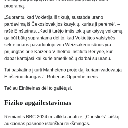
programą.
„Suprantu, kad Vokietija iš tikrųjų sustabdė urano
pardavimą iš Čekoslovakijos kasyklų, kurias ji perėmė“, –
rašė Einšteinas. „Kad ji turėjo imtis tokių ankstyvų veiksmų,
galbūt būtų suprantama dėl to, kad Vokietijos valstybės
sekretoriaus pavaduotojo von Weizsakerio sūnus yra
prijungtas prie Kaizerio Vilhelmo instituto Berlyne, kur
dabar kartojasi kai kurie amerikiečių darbai su uranu.
Tai paskatino įkurti Manheteno projektą, kuriam vadovauja
Einšteino draugas J. Robertas Oppenheimeris.
Tačiau Einšteinas dėl to gailėtųsi.
Fiziko apgailestavimas
Remiantis BBC 2024 m. atlikta analize, „Christie's“ laiškų
aukcionas pasirodė istoriškai reikšmingas.