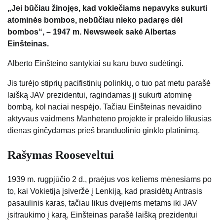
„Jei būčiau žinojęs, kad vokiečiams nepavyks sukurti
atominės bombos, nebūčiau nieko padaręs dėl
bombos“, – 1947 m. Newsweek sakė Albertas
Einšteinas.
Alberto Einšteino santykiai su karu buvo sudėtingi.
Jis turėjo stiprių pacifistinių polinkių, o tuo pat metu parašė
laišką JAV prezidentui, ragindamas jį sukurti atominę
bombą, kol naciai nespėjo. Tačiau Einšteinas nevaidino
aktyvaus vaidmens Manheteno projekte ir praleido likusias
dienas ginčydamas prieš branduolinio ginklo platinimą.
Rašymas Rooseveltui
1939 m. rugpjūčio 2 d., praėjus vos keliems mėnesiams po
to, kai Vokietija įsiveržė į Lenkiją, kad prasidėtų Antrasis
pasaulinis karas, tačiau likus dvejiems metams iki JAV
įsitraukimo į karą, Einšteinas parašė laišką prezidentui