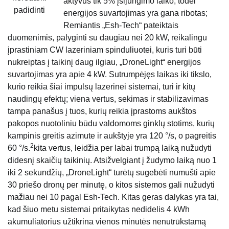
aktyvus tik 5% įsijungimo laiko, todėl
padidinti
energijos suvartojimas yra gana ribotas;
Remiantis „Esh-Tech“ pateiktais
duomenimis, palyginti su daugiau nei 20 kW, reikalingu
įprastiniam CW lazeriniam spinduliuotei, kuris turi būti
nukreiptas į taikinį daug ilgiau, „DroneLight“ energijos
suvartojimas yra apie 4 kW. Sutrumpėjęs laikas iki tikslo,
kurio reikia šiai impulsų lazerinei sistemai, turi ir kitų
naudingų efektų; viena vertus, sekimas ir stabilizavimas
tampa panašus į tuos, kurių reikia įprastoms aukštos
pakopos nuotoliniu būdu valdomoms ginklų stotims, kurių
kampinis greitis azimute ir aukštyje yra 120 °/s, o pagreitis
2
60 °/s.
kita vertus, leidžia per labai trumpą laiką nužudyti
didesnį skaičių taikinių. Atsižvelgiant į žudymo laiką nuo 1
iki 2 sekundžių, „DroneLight“ turėtų sugebėti numušti apie
30 priešo dronų per minutę, o kitos sistemos gali nužudyti
mažiau nei 10 pagal Esh-Tech. Kitas geras dalykas yra tai,
kad šiuo metu sistemai pritaikytas nedidelis 4 kWh
akumuliatorius užtikrina vienos minutės nenutrūkstamą