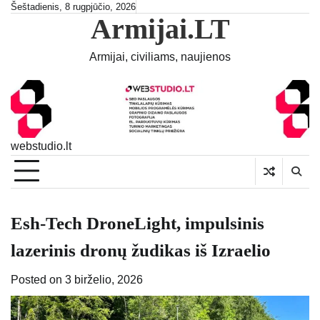
Skip
Šeštadienis, 8 rugpjūčio, 2026
Armijai.LT
to
content
Armijai, civiliams, naujienos
webstudio.lt
Esh-Tech DroneLight, impulsinis
lazerinis dronų žudikas iš Izraelio
Posted on
3 birželio, 2026