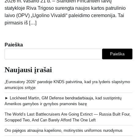
2026 m. vasario 21 d. – Šiandien Fincantieri laivų
statykloje Riva Trigoso surengta naujos kartos patrulinio
laivo (OPV) „Ugolino Vivaldi“ paleidimo ceremonija. Tai
pirmasis iš […]
Paieška
Paieška
Naujausi įrašai
„Eurosatory 2026“ parodoje KNDS patvirtina, kad yra lyderis slapstymo
amunicijos srityje
► Lockheed Martin, GM Defense bendradarbiauja, kad sustiprintų
Amerikos gamybos ir gynybos pramonės bazę
The World’s Last Battlecruisers Are Going Extinct — Russia Built Four,
Scrapped Two, And Can Barely Afford The One Left
Oro pajėgos atnaujina kapeliono, motinystės uniformos nurodymus