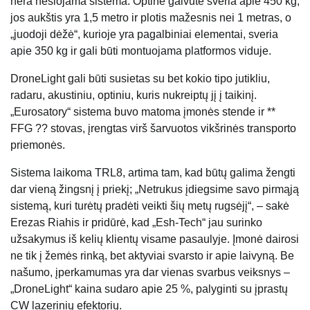
nėra nešiojama sistema. Optinė galvutė sveria apie 450 kg,
jos aukštis yra 1,5 metro ir plotis mažesnis nei 1 metras, o
„juodoji dėžė“, kurioje yra pagalbiniai elementai, sveria
apie 350 kg ir gali būti montuojama platformos viduje.
DroneLight gali būti susietas su bet kokio tipo jutikliu,
radaru, akustiniu, optiniu, kuris nukreiptų jį į taikinį.
„Eurosatory“ sistema buvo matoma įmonės stende ir **
FFG ?? stovas, įrengtas virš šarvuotos vikšrinės transporto
priemonės.
Sistema laikoma TRL8, artima tam, kad būtų galima žengti
dar vieną žingsnį į priekį; „Netrukus įdiegsime savo pirmąją
sistemą, kuri turėtų pradėti veikti šių metų rugsėjį“, – sakė
Erezas Riahis ir pridūrė, kad „Esh-Tech“ jau surinko
užsakymus iš kelių klientų visame pasaulyje. Įmonė dairosi
ne tik į žemės rinką, bet aktyviai svarsto ir apie laivyną. Be
našumo, įperkamumas yra dar vienas svarbus veiksnys –
„DroneLight“ kaina sudaro apie 25 %, palyginti su įprastų
CW lazerinių efektorių.