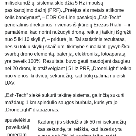
milisekundžių, sistema skleidžia 5 Hz impulsų
pasikartojimo dažnį (PRF). „Praėjusiais metais atlikome
kelis bandymus“, – EDR On-Line pasakojo „Esh-Tech“
generalinis direktorius ir vienas iš įkūrėjų Erezas Riahi, – ir
pamatėme, kad norint nužudyti droną, reikia į taikinį išgręžti
nuo 5 iki 10 skylių“, – pridūrė jis. Tai statistinis rezultatas,
nes su tokiu skylių skaičiumi tikimybė sunaikinti gyvybiškai
svarbų drono elementą, bateriją, elektroniką, fotoaparatą
yra beveik 100%. Rezultatai buvo gauti naudojant daugiau
nei 20 dronų ir, atsižvelgiant į 5 Hz PRF, „DroneLight“ reikia
nuo vienos iki dviejų sekundžių, kad būtų galima nuleisti
UAV.
„Esh-Tech“ siekė sukurti taktinę sistemą, galinčią sukurti
maždaug 1 km spindulio saugos burbulą, kuris yra jo
„DroneLight“ diapazonas.
spustelėkite
Kadangi jis skleidžia tik 50 milisekundžių
paveikslėlį
kas sekundę, tai reiškia, kad lazeris yra
norėdami