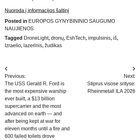
Nuoroda į informacijos šaltinį
Posted in
EUROPOS GYNYBININIO SAUGUMO
NAUJIENOS
Tagged
DroneLight
,
dronų
,
EshTech
,
impulsinis
,
iš
,
Izraelio
,
lazerinis
,
žudikas
Navigacija
Previous:
Next:
tarp
The USS Gerald R. Ford is
Stiprus visose srityse:
the most expensive warship
Rheinmetall ILA 2026
įrašų
ever built, a $13 billion
supercarrier and the most
advanced on earth — and
after being kept at war for
eleven months until a fire and
600 failed toilets drove