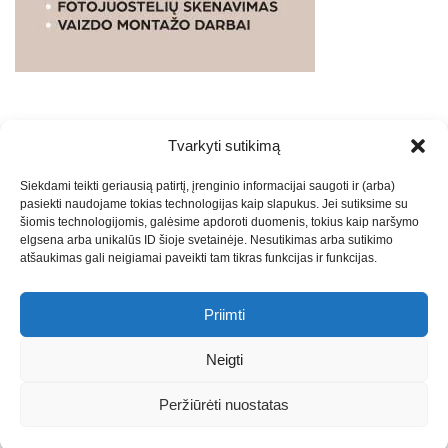
Tvarkyti sutikimą
WEBSTUDIO.LT
© SKAITMENINIO MARKETINGO
Siekdami teikti geriausią patirtį, įrenginio informacijai saugoti ir (arba)
PASLAUGOS. SEO tekstų rašymas, turinio kūrimas,
pasiekti naudojame tokias technologijas kaip slapukus. Jei sutiksime su
straipsnių rašymas ir talpinimas į mūsų valdomas
šiomis technologijomis, galėsime apdoroti duomenis, tokius kaip naršymo
svetaines.2026
Armijai.LT
Theme: Express News By
Adore
elgsena arba unikalūs ID šioje svetainėje. Nesutikimas arba sutikimo
atšaukimas gali neigiamai paveikti tam tikras funkcijas ir funkcijas.
Themes
.
Priimti
Draugai: -
Marketingo agentūra
-
Teisinės
konsultacijos
-
Skaidrių skenavimas
-
Klaipedos miesto
Neigti
naujienos
-
Miesto naujienos
-
Saulius Narbutas
-
Įvaizdžio
kūrimas
-
Veidoskaita
-
Teniso treniruotės
- Pranešimai spaudai
Peržiūrėti nuostatas
-
Kauno naujienos
-
Regionų naujienos
-
Palangos naujienos