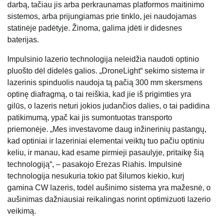
darbą, tačiau jis arba perkraunamas platformos maitinimo
sistemos, arba prijungiamas prie tinklo, jei naudojamas
statinėje padėtyje. Žinoma, galima įdėti ir didesnes
baterijas.
Impulsinio lazerio technologija neleidžia naudoti optinio
pluošto dėl didelės galios. „DroneLight“ sekimo sistema ir
lazerinis spinduolis naudoja tą pačią 300 mm skersmens
optinę diafragmą, o tai reiškia, kad jie iš prigimties yra
gilūs, o lazeris neturi jokios judančios dalies, o tai padidina
patikimumą, ypač kai jis sumontuotas transporto
priemonėje. „Mes investavome daug inžinerinių pastangų,
kad optiniai ir lazeriniai elementai veiktų tuo pačiu optiniu
keliu, ir manau, kad esame pirmieji pasaulyje, pritaikę šią
technologiją“, – pasakojo Erezas Riahis. Impulsinė
technologija nesukuria tokio pat šilumos kiekio, kurį
gamina CW lazeris, todėl aušinimo sistema yra mažesnė, o
aušinimas dažniausiai reikalingas norint optimizuoti lazerio
veikimą.