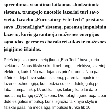
sprendimas visuotinai laikomas sluoksniuota
sistema, trumpojo nuotolio lazeriai turi savo
vietą. Izraelio „Eurosatory Esh-Tech“ pristatys
savo „DroneLight“ sistemą, paremtą impulsiniu
lazeriu, kuris garantuoja mažesnes energijos
sąnaudas, geresnes charakteristikas ir mažesnes
įsigijimo išlaidas.
Prieš trejus su puse metų įkurta „Esh-Tech“ buvo įkurta
siekiant aiškaus tikslo sukurti nebrangų ir efektyvų lazerinį
efektorių, kuris būtų naudojamas prieš dronus. Nuo pat
įkūrimo idėja buvo sukurti sistemą, paremtą impulsinio
lazerio technologija, kuri leidžia sutelkti didelę galią per
labai trumpą laiką. Užuot kaitinęs taikinį, kaip tai daro
nuolatinių bangų (CW) lazeris, DroneLight generuoja labai
didelės galios impulsą, kuris išgręžia taikinyje skylę ir
fiziškai pašalina medžiagą. Impulsas trunka tik 10