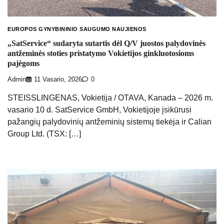
EUROPOS GYNYBININIO SAUGUMO NAUJIENOS
„SatService“ sudaryta sutartis dėl Q/V juostos palydovinės
antžeminės stoties pristatymo Vokietijos ginkluotosioms
pajėgoms
Admin
11 Vasario, 2026
0
STEISSLINGENAS, Vokietija / OTAVA, Kanada – 2026 m.
vasario 10 d. SatService GmbH, Vokietijoje įsikūrusi
pažangių palydovinių antžeminių sistemų tiekėja ir Calian
Group Ltd. (TSX: […]