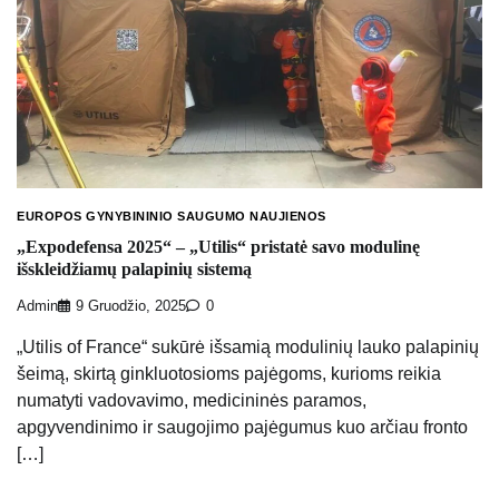
EUROPOS GYNYBININIO SAUGUMO NAUJIENOS
„Expodefensa 2025“ – „Utilis“ pristatė savo modulinę
išskleidžiamų palapinių sistemą
Admin
9 Gruodžio, 2025
0
„Utilis of France“ sukūrė išsamią modulinių lauko palapinių
šeimą, skirtą ginkluotosioms pajėgoms, kurioms reikia
numatyti vadovavimo, medicininės paramos,
apgyvendinimo ir saugojimo pajėgumus kuo arčiau fronto
[…]