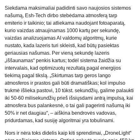
Siekdama maksimaliai padidinti savo naujosios sistemos
našumą, Esh-Tech dirbo stebėdama atmosferą tarp
emiterio ir taikinio; tai atliekama naudojant fotoaparatą,
kurio vaizdas atnaujinamas 1000 kartų per sekundę,
vaizdas analizuojamas AI valdomų algoritmų, kurie
nustato, kada lazeris turi skleisti, kad būtų pasiektas
geriausias našumas. Per vieną sekundę lazeris
„iššaunamas“ penkis kartus; todėl sistema žaidžia su
intervalais, kad optimizuotų rezultatą pagal energijos
tiekimą pagal tikslą. „Skirtumas tarp geros lango
atmosferos ir prastos gali būti dramatiškas; kol impulso
trukmė išlieka pastovi, 10 tūkst. sekundžių, galime palaukti
iki 50-60 milisekundžių prieš išsiųsdami antrą impulsą, kai
atmosfera bus palankesnė, o tai gali pagerinti našumą iki
50% ir net daugiau“, – aiškina bendrovės vadovas,
pridurdamas, kad susiję algoritmai yra tobulinami.
Nors ir nėra toks didelis kaip kiti sprendimai, „DroneLight“