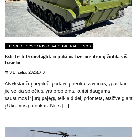
EUROPOS GYNYBININIO SAUGUMO NAUJIENOS
Esh-Tech DroneLight, impulsinis lazerinis dronų žudikas iš
Izraelio
3 Birželio, 2026
0
Atvykstančių bepiločių orlaivių neutralizavimas, ypač kai
jie veikia spiečius, yra problema, kuriai dauguma
sausumos ir jūrų pajėgų teikia didelį prioritetą, atsižvelgiant
į Ukrainos pamokas. Nors […]