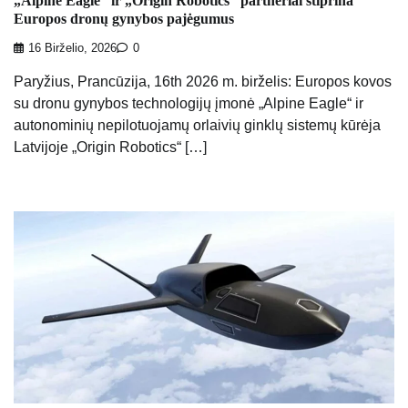
„Alpine Eagle“ ir „Origin Robotics“ partneriai stiprina
Europos dronų gynybos pajėgumus
16 Birželio, 2026
0
Paryžius, Prancūzija, 16th 2026 m. birželis: Europos kovos
su dronu gynybos technologijų įmonė „Alpine Eagle“ ir
autonominių nepilotuojamų orlaivių ginklų sistemų kūrėja
Latvijoje „Origin Robotics“ […]