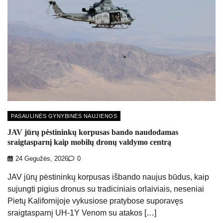
PASAULINĖS GYNYBINĖS NAUJIENOS
JAV jūrų pėstininkų korpusas bando naudodamas
sraigtasparnį kaip mobilų dronų valdymo centrą
24 Gegužės, 2026
0
JAV jūrų pėstininkų korpusas išbando naujus būdus, kaip
sujungti pigius dronus su tradiciniais orlaiviais, neseniai
Pietų Kalifornijoje vykusiose pratybose suporavęs
sraigtasparnį UH-1Y Venom su atakos […]