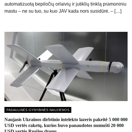
automatizuotą bepiločių orlaivių ir jutiklių tinklą pramoniniu
mastu – ne su tuo, su kuo JAV kada nors susidūrė. – […]
PASAULINĖS GYNYBINĖS NAUJIENOS
Naujasis Ukrainos dirbtinio intelekto lazeris pakeitė 5 000 000
USD vertės raketų, kurios buvo panaudotos numušti 20 000
USD vertės Rusijos dronų