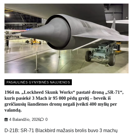
PASAULINĖS GYNYBINĖS NAUJIENOS
1964 m. „Lockheed Skunk Works“ pastatė droną „SR-71“,
kuris pasiekė 3 Mach ir 95 000 pėdų greitį – beveik iš
greičiausių šiandienos dronų negali įveikti 400 mylių per
valandą.
4 Balandžio, 2026
0
D-21B: SR-71 Blackbird mažasis brolis buvo 3 machų