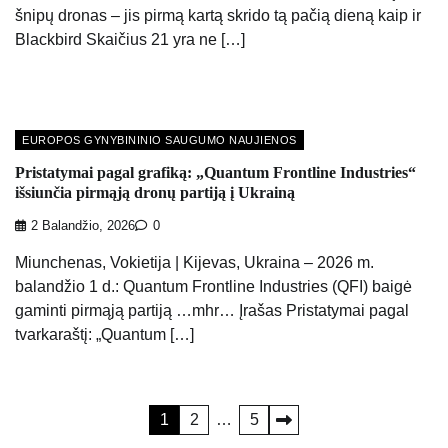
šnipų dronas – jis pirmą kartą skrido tą pačią dieną kaip ir
Blackbird Skaičius 21 yra ne […]
EUROPOS GYNYBININIO SAUGUMO NAUJIENOS
Pristatymai pagal grafiką: „Quantum Frontline Industries“
išsiunčia pirmąją dronų partiją į Ukrainą
2 Balandžio, 2026
0
Miunchenas, Vokietija | Kijevas, Ukraina – 2026 m.
balandžio 1 d.: Quantum Frontline Industries (QFI) baigė
gaminti pirmąją partiją …mhr… Įrašas Pristatymai pagal
tvarkaraštį: „Quantum […]
Įrašų
1
2
…
5