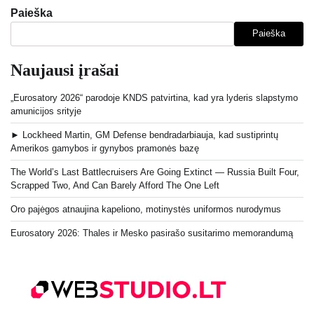
puslapiavimas
Paieška
Paieška
Naujausi įrašai
„Eurosatory 2026“ parodoje KNDS patvirtina, kad yra lyderis slapstymo
amunicijos srityje
► Lockheed Martin, GM Defense bendradarbiauja, kad sustiprintų
Amerikos gamybos ir gynybos pramonės bazę
The World’s Last Battlecruisers Are Going Extinct — Russia Built Four,
Scrapped Two, And Can Barely Afford The One Left
Oro pajėgos atnaujina kapeliono, motinystės uniformos nurodymus
Eurosatory 2026: Thales ir Mesko pasirašo susitarimo memorandumą