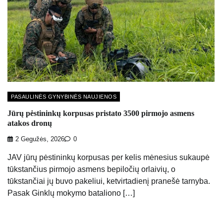
PASAULINĖS GYNYBINĖS NAUJIENOS
Jūrų pėstininkų korpusas pristato 3500 pirmojo asmens
atakos dronų
2 Gegužės, 2026
0
JAV jūrų pėstininkų korpusas per kelis mėnesius sukaupė
tūkstančius pirmojo asmens bepiločių orlaivių, o
tūkstančiai jų buvo pakeliui, ketvirtadienį pranešė tarnyba.
Pasak Ginklų mokymo bataliono […]