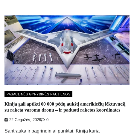
PASAULINĖS GYNYBINĖS NAUJIENOS
Kinija gali aptikti 60 000 pėdų aukštį amerikiečių lėktuvnešį
su raketa varomu dronu – ir paduoti raketos koordinates
22 Gegužės, 2026
0
Santrauka ir pagrindiniai punktai: Kinija kuria