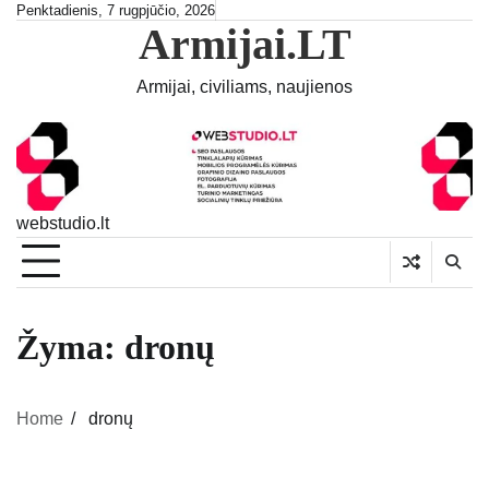
Skip
Penktadienis, 7 rugpjūčio, 2026
Armijai.LT
to
content
Armijai, civiliams, naujienos
webstudio.lt
Žyma:
dronų
Home
dronų