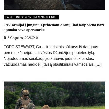
PASAULINĖS GYNYBINĖS NAUJIENOS
JAV armijai į junginius pridedant dronų, štai kaip viena bazė
apmoko savo operatorius
8 Gegužės, 2026
0
FORT STEWART, Ga. – futuristinis sūkurys iš dangaus
persmelkė neįprastai vėsios Džordžijos popietės tylą.
Nejudėdamas susikaupęs, kareivis judino tik pirštus,
važiuodamas nedidelį įtaisą plastikiniais vamzdžiais, […]