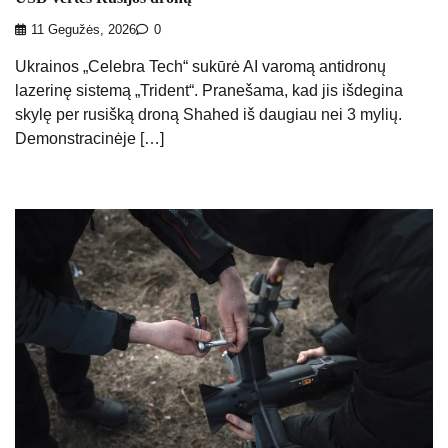
11 Gegužės, 2026
0
Ukrainos „Celebra Tech“ sukūrė AI varomą antidronų
lazerinę sistemą „Trident“. Pranešama, kad jis išdegina
skylę per rusišką droną Shahed iš daugiau nei 3 mylių.
Demonstracinėje […]