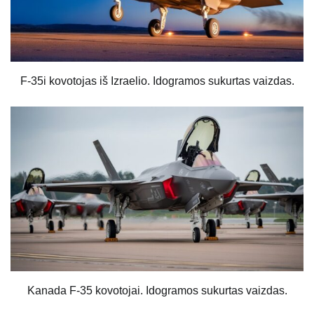
F-35i kovotojas iš Izraelio. Idogramos sukurtas vaizdas.
Kanada F-35 kovotojai. Idogramos sukurtas vaizdas.