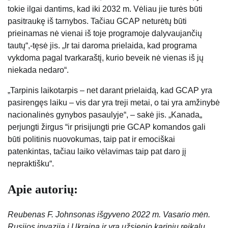
tokie ilgai dantims, kad iki 2032 m. Vėliau jie turės būti
pasitraukę iš tarnybos. Tačiau GCAP neturėtų būti
prieinamas nė vienai iš toje programoje dalyvaujančių
tautų“,-tęsė jis. „Ir tai daroma prielaida, kad programa
vykdoma pagal tvarkaraštį, kurio beveik nė vienas iš jų
niekada nedaro“.
„Tarpinis laikotarpis – net darant prielaidą, kad GCAP yra
pasirengęs laiku – vis dar yra treji metai, o tai yra amžinybė
nacionalinės gynybos pasaulyje“, – sakė jis. „Kanada„
perjungti žirgus “ir prisijungti prie GCAP komandos gali
būti politinis nuovokumas, taip pat ir emociškai
patenkintas, tačiau laiko vėlavimas taip pat daro jį
nepraktišku“.
Apie autorių:
Reubenas F. Johnsonas išgyveno 2022 m. Vasario mėn.
Rusijos invaziją į Ukrainą ir yra užsienio karinių reikalų