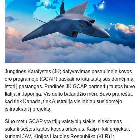
Jungtinės Karalystės (JK) dalyvavimas pasaulinėje kovos
oro programoje (GCAP) paskatino kitų tautų susidomėjimą
įstoti į pastangas. Pradinės JK GCAP partnerių tautos buvo
Italija ir Japonija. Vis dėlto balandžio mėn. Buvo pranešta,
kad tiek Kanada, tiek Australija vis labiau susidomėjo
įsitraukiant į projektą.
Šiuo metu GCAP yra trijų valstybių siekis, siekdamas
sukurti šeštos kartos kovos orlaivius. Kaip ir kiti projektai,
kuriami JAV, Kinijos Liaudies Respublika (KLR) ir