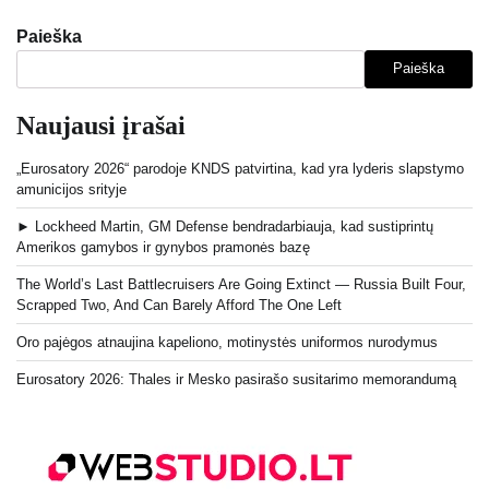
Paieška
Paieška
Naujausi įrašai
„Eurosatory 2026“ parodoje KNDS patvirtina, kad yra lyderis slapstymo
amunicijos srityje
► Lockheed Martin, GM Defense bendradarbiauja, kad sustiprintų
Amerikos gamybos ir gynybos pramonės bazę
The World’s Last Battlecruisers Are Going Extinct — Russia Built Four,
Scrapped Two, And Can Barely Afford The One Left
Oro pajėgos atnaujina kapeliono, motinystės uniformos nurodymus
Eurosatory 2026: Thales ir Mesko pasirašo susitarimo memorandumą