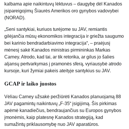
kalbama apie naikintuvų lėktuvus – daugybę dėl Kanados
įsipareigojimų Šiaurės Amerikos oro gynybos vadovybei
(NORAD).
„Seni santykiai, kuriuos turėjome su JAV, remiantis
gilėjančia mūsų ekonomikos integracija ir griežta saugumo
bei karinio bendradarbiavimo integracija“, – praėjusį
mėnesį sakė Kanados ministras pirmininkas Markas
Carney. Atrodo, kad tai, ar tik retorika, ar gilus jo šalies
aljansų pertvarkymas į pramonės sferą, vyriausybė atrodo
kursoje, kuri žymiai pakeis ateityje santykius su JAV.
GCAP ir laiko juostos
Vėliau Carney užsakė peržiūrėti Kanados planuojamą 88
JAV pagamintų naikintuvų „F-35“ įsigijimą. Šis pirkimas
apėmė kanadiečius, bendraujančius su Europos gynybos
įmonėmis, kaip platesnę Kanados strategiją, kad
sumažintų priklausomybę nuo JAV aparatūros.