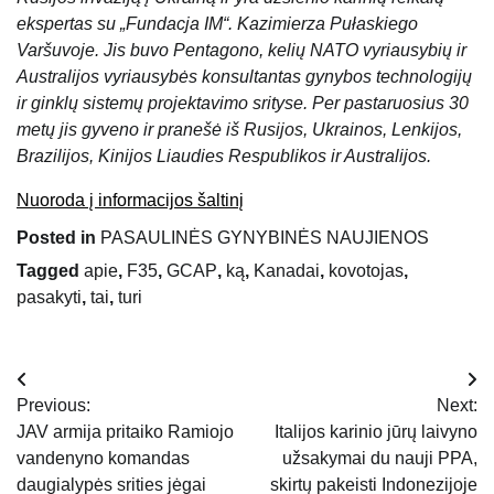
ekspertas su „Fundacja IM“. Kazimierza Pułaskiego
Varšuvoje. Jis buvo Pentagono, kelių NATO vyriausybių ir
Australijos vyriausybės konsultantas gynybos technologijų
ir ginklų sistemų projektavimo srityse. Per pastaruosius 30
metų jis gyveno ir pranešė iš Rusijos, Ukrainos, Lenkijos,
Brazilijos, Kinijos Liaudies Respublikos ir Australijos.
Nuoroda į informacijos šaltinį
Posted in
PASAULINĖS GYNYBINĖS NAUJIENOS
Tagged
apie
,
F35
,
GCAP
,
ką
,
Kanadai
,
kovotojas
,
pasakyti
,
tai
,
turi
Navigacija
Previous:
Next:
tarp
JAV armija pritaiko Ramiojo
Italijos karinio jūrų laivyno
vandenyno komandas
užsakymai du nauji PPA,
įrašų
daugialypės srities jėgai
skirtų pakeisti Indonezijoje