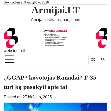
Skip
Sekmadienis, 9 rugpjūčio, 2026
Armijai.LT
to
content
Armijai, civiliams, naujienos
webstudio.lt
„GCAP“ kovotojas Kanadai? F-35
turi ką pasakyti apie tai
Posted on
27 birželio, 2025