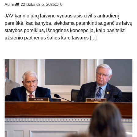
Admin
22 Balandžio, 2026
0
JAV karinio jūrų laivyno vyriausiasis civilis antradienį
pareiškė, kad tarnyba, siekdama patenkinti augančius laivų
statybos poreikius, išnagrinės koncepciją, kaip pasitelkti
užsienio partnerius šalies karo laivams […]