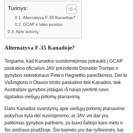
Turinys:
Alternatyva F-35 Kanadoje?
GCAP ir laiko juostos
Apie autorių:
Alternatyva F-35 Kanadoje?
Teigiama, kad Kanados susidomėjimas įsitraukti į GCAP
paskatino oficialius JAV prezidento Donaldo Trumpo ir
gynybos sekretoriaus Pete'o Hegsetho pareiškimus. Dėl to
Vašingtono ir Otavos trintis paskatino tiek Kanados, tiek
Australijos gynybos įstaigas iš naujo įvertinti savo
ilgalaikio viešųjų pirkimų planavimą.
Dalis Kanados svarstymų apie viešųjų pirkimų planavimo
pokyčius kyla dėl susirūpinimo, ar JAV vis dar yra
patikimas gynybos partneris, jis buvo šaltojo karo metu ir
šio amžiaus pradžioje. Šie baimės yra dar ryškesnės, kai