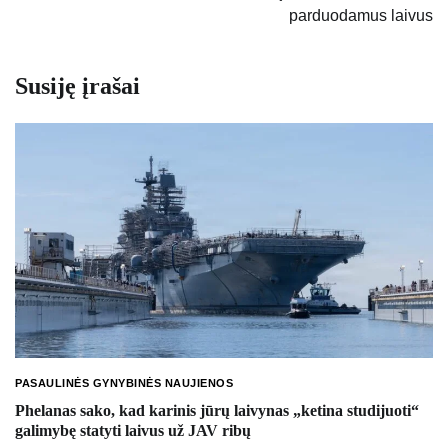
parduodamus laivus
Susiję įrašai
PASAULINĖS GYNYBINĖS NAUJIENOS
Phelanas sako, kad karinis jūrų laivynas „ketina studijuoti“
galimybę statyti laivus už JAV ribų