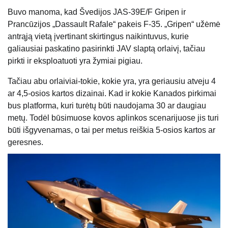
Buvo manoma, kad Švedijos JAS-39E/F Gripen ir
Prancūzijos „Dassault Rafale“ pakeis F-35. „Gripen“ užėmė
antrąją vietą įvertinant skirtingus naikintuvus, kurie
galiausiai paskatino pasirinkti JAV slaptą orlaivį, tačiau
pirkti ir eksploatuoti yra žymiai pigiau.
Tačiau abu orlaiviai-tokie, kokie yra, yra geriausiu atveju 4
ar 4,5-osios kartos dizainai. Kad ir kokie Kanados pirkimai
bus platforma, kuri turėtų būti naudojama 30 ar daugiau
metų. Todėl būsimuose kovos aplinkos scenarijuose jis turi
būti išgyvenamas, o tai per metus reiškia 5-osios kartos ar
geresnes.