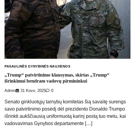
PASAULINĖS GYNYBINĖS NAUJIENOS
„Trump“ patvirtinimo klausymas, skirtas „Trump“
išrinkimui bendram vadovų pirmininkui
Admin
31 Kovo, 2025
0
Senato ginkluotųjų tarnybų komitetas šią savaitę surengs
savo patvirtinimo posėdį dėl prezidento Donaldo Trumpo
išrinkti aukščiausią uniformuotą karinį postą tuo metu, kai
vadovavimas Gynybos departamente […]