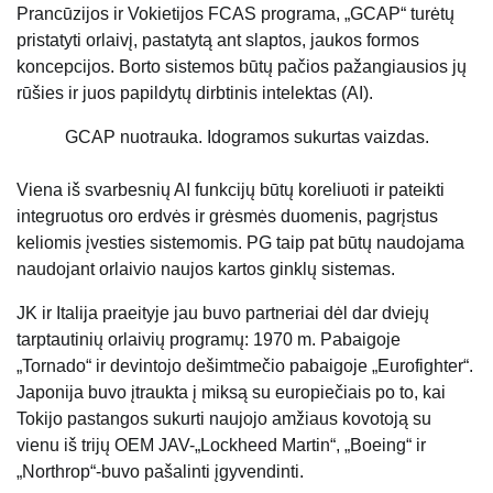
Prancūzijos ir Vokietijos FCAS programa, „GCAP“ turėtų
pristatyti orlaivį, pastatytą ant slaptos, jaukos formos
koncepcijos. Borto sistemos būtų pačios pažangiausios jų
rūšies ir juos papildytų dirbtinis intelektas (AI).
GCAP nuotrauka. Idogramos sukurtas vaizdas.
Viena iš svarbesnių AI funkcijų būtų koreliuoti ir pateikti
integruotus oro erdvės ir grėsmės duomenis, pagrįstus
keliomis įvesties sistemomis. PG taip pat būtų naudojama
naudojant orlaivio naujos kartos ginklų sistemas.
JK ir Italija praeityje jau buvo partneriai dėl dar dviejų
tarptautinių orlaivių programų: 1970 m. Pabaigoje
„Tornado“ ir devintojo dešimtmečio pabaigoje „Eurofighter“.
Japonija buvo įtraukta į miksą su europiečiais po to, kai
Tokijo pastangos sukurti naujojo amžiaus kovotoją su
vienu iš trijų OEM JAV-„Lockheed Martin“, „Boeing“ ir
„Northrop“-buvo pašalinti įgyvendinti.