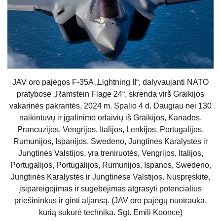
JAV oro pajėgos F-35A „Lightning II“, dalyvaujanti NATO
pratybose „Ramstein Flage 24“, skrenda virš Graikijos
vakarinės pakrantės, 2024 m. Spalio 4 d. Daugiau nei 130
naikintuvų ir įgalinimo orlaivių iš Graikijos, Kanados,
Prancūzijos, Vengrijos, Italijos, Lenkijos, Portugalijos,
Rumunijos, Ispanijos, Swedeno, Jungtinės Karalystės ir
Jungtinės Valstijos, yra treniruotės, Vengrijos, Italijos,
Portugalijos, Portugalijos, Rumunijos, Ispanos, Swedeno,
Jungtinės Karalystės ir Jungtinėse Valstijos. Nuspręskite,
įsipareigojimas ir sugebėjimas atgrasyti potencialius
priešininkus ir ginti aljansą. (JAV oro pajėgų nuotrauka,
kurią sukūrė technika. Sgt. Emili Koonce)