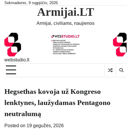
Skip
Sekmadienis, 9 rugpjūčio, 2026
Armijai.LT
to
content
Armijai, civiliams, naujienos
webstudio.lt
Hegsethas kovoja už Kongreso
lenktynes, laužydamas Pentagono
neutralumą
Posted on
19 gegužės, 2026