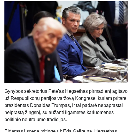
Gynybos sekretorius Pete'as Hegsethas pirmadienį agitavo
už Respublikonų partijos varžovą Kongrese, kuriam pritarė
prezidentas Donaldas Trumpas, ir tai padarė nepaprastai
neįprastą žingsnį, sulaužantį ilgametes kariuomenės
politinio neutralumo tradicijas.
Eidamas į sceną mitinge už Edą Gallreiną, Hegsethas