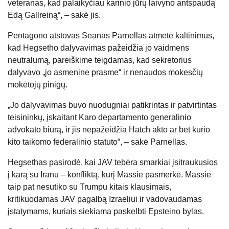
veteranas, kad palaikyčiau karinio jūrų laivyno antspaudą
Edą Gallreiną“, – sakė jis.
Pentagono atstovas Seanas Parnellas atmetė kaltinimus,
kad Hegsetho dalyvavimas pažeidžia jo vaidmens
neutralumą, pareiškime teigdamas, kad sekretorius
dalyvavo „jo asmenine prasme“ ir nenaudos mokesčių
mokėtojų pinigų.
„Jo dalyvavimas buvo nuodugniai patikrintas ir patvirtintas
teisininkų, įskaitant Karo departamento generalinio
advokato biurą, ir jis nepažeidžia Hatch akto ar bet kurio
kito taikomo federalinio statuto“, – sakė Parnellas.
Hegsethas pasirodė, kai JAV tebėra smarkiai įsitraukusios
į karą su Iranu – konfliktą, kurį Massie pasmerkė. Massie
taip pat nesutiko su Trumpu kitais klausimais,
kritikuodamas JAV pagalbą Izraeliui ir vadovaudamas
įstatymams, kuriais siekiama paskelbti Epsteino bylas.