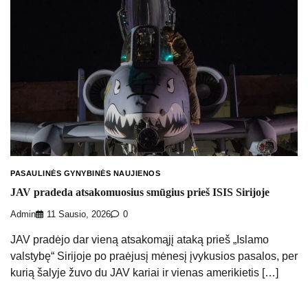
PASAULINĖS GYNYBINĖS NAUJIENOS
JAV pradeda atsakomuosius smūgius prieš ISIS Sirijoje
Admin
11 Sausio, 2026
0
JAV pradėjo dar vieną atsakomąjį ataką prieš „Islamo
valstybę“ Sirijoje po praėjusį mėnesį įvykusios pasalos, per
kurią šalyje žuvo du JAV kariai ir vienas amerikietis […]