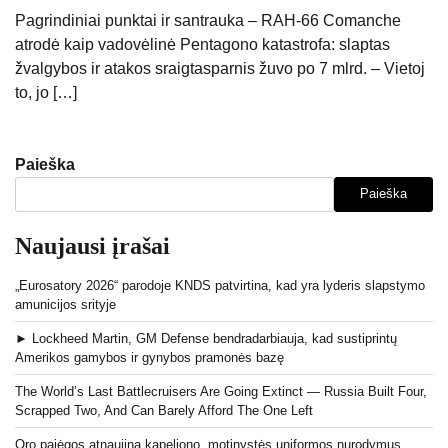
Pagrindiniai punktai ir santrauka – RAH-66 Comanche
atrodė kaip vadovėlinė Pentagono katastrofa: slaptas
žvalgybos ir atakos sraigtasparnis žuvo po 7 mlrd. – Vietoj
to, jo […]
Paieška
Paieška
Naujausi įrašai
„Eurosatory 2026“ parodoje KNDS patvirtina, kad yra lyderis slapstymo
amunicijos srityje
► Lockheed Martin, GM Defense bendradarbiauja, kad sustiprintų
Amerikos gamybos ir gynybos pramonės bazę
The World’s Last Battlecruisers Are Going Extinct — Russia Built Four,
Scrapped Two, And Can Barely Afford The One Left
Oro pajėgos atnaujina kapeliono, motinystės uniformos nurodymus