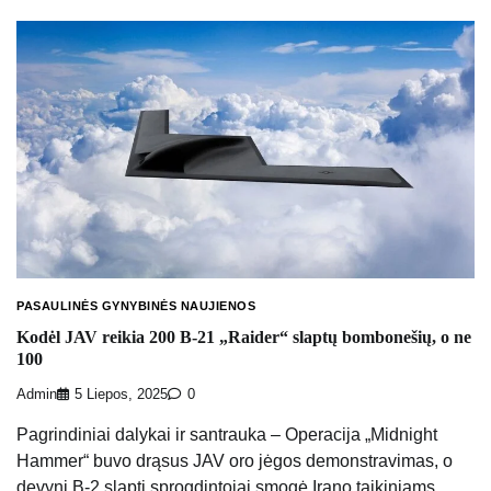
PASAULINĖS GYNYBINĖS NAUJIENOS
Kodėl JAV reikia 200 B-21 „Raider“ slaptų bombonešių, o ne
100
Admin
5 Liepos, 2025
0
Pagrindiniai dalykai ir santrauka – Operacija „Midnight
Hammer“ buvo drąsus JAV oro jėgos demonstravimas, o
devyni B-2 slapti sprogdintojai smogė Irano taikiniams.