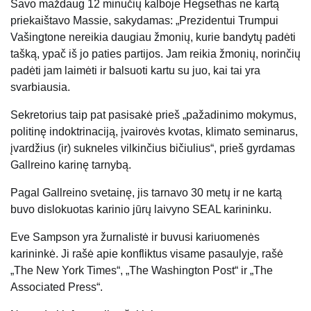
Savo maždaug 12 minučių kalboje Hegsethas ne kartą
priekaištavo Massie, sakydamas: „Prezidentui Trumpui
Vašingtone nereikia daugiau žmonių, kurie bandytų padėti
tašką, ypač iš jo paties partijos. Jam reikia žmonių, norinčių
padėti jam laimėti ir balsuoti kartu su juo, kai tai yra
svarbiausia.
Sekretorius taip pat pasisakė prieš „pažadinimo mokymus,
politinę indoktrinaciją, įvairovės kvotas, klimato seminarus,
įvardžius (ir) sukneles vilkinčius bičiulius“, prieš gyrdamas
Gallreino karinę tarnybą.
Pagal Gallreino svetainę, jis tarnavo 30 metų ir ne kartą
buvo dislokuotas karinio jūrų laivyno SEAL karininku.
Eve Sampson yra žurnalistė ir buvusi kariuomenės
karininkė. Ji rašė apie konfliktus visame pasaulyje, rašė
„The New York Times“, „The Washington Post“ ir „The
Associated Press“.