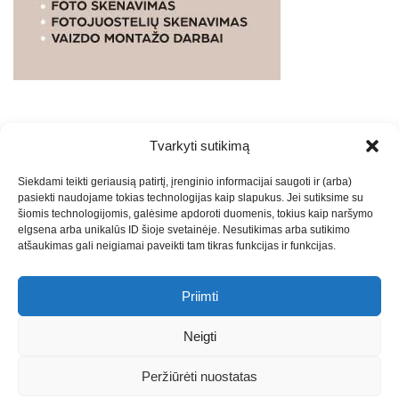
Tvarkyti sutikimą
WEBSTUDIO.LT
© SKAITMENINIO MARKETINGO
Siekdami teikti geriausią patirtį, įrenginio informacijai saugoti ir (arba)
PASLAUGOS. SEO tekstų rašymas, turinio kūrimas,
pasiekti naudojame tokias technologijas kaip slapukus. Jei sutiksime su
straipsnių rašymas ir talpinimas į mūsų valdomas
šiomis technologijomis, galėsime apdoroti duomenis, tokius kaip naršymo
svetaines.2026
Armijai.LT
Theme: Express News By
Adore
elgsena arba unikalūs ID šioje svetainėje. Nesutikimas arba sutikimo
atšaukimas gali neigiamai paveikti tam tikras funkcijas ir funkcijas.
Themes
.
Priimti
Draugai: -
Marketingo agentūra
-
Teisinės
konsultacijos
-
Skaidrių skenavimas
-
Klaipedos miesto
Neigti
naujienos
-
Miesto naujienos
-
Saulius Narbutas
-
Įvaizdžio
kūrimas
-
Veidoskaita
-
Teniso treniruotės
- Pranešimai spaudai
Peržiūrėti nuostatas
-
Kauno naujienos
-
Regionų naujienos
-
Palangos naujienos