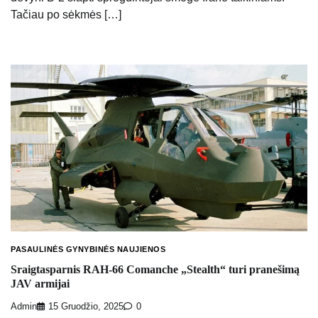
Tačiau po sėkmės […]
PASAULINĖS GYNYBINĖS NAUJIENOS
Sraigtasparnis RAH-66 Comanche „Stealth“ turi pranešimą
JAV armijai
Admin
15 Gruodžio, 2025
0