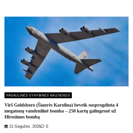
PASAULINĖS GYNYBINĖS NAUJIENOS
Virš Goldsboro (Šiaurės Karolina) beveik susprogdinta 4
megatonų vandenilinė bomba – 250 kartų galingesnė už
Hirosimos bombą
21 Gegužės, 2026
0