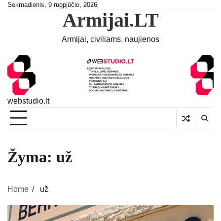
Skip
Sekmadienis, 9 rugpjūčio, 2026
Armijai.LT
to
content
Armijai, civiliams, naujienos
webstudio.lt
Žyma:
už
Home
už