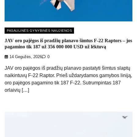
PASAULINĖS GYNYBINĖS NAUJIENOS
JAV oro pajėgos iš pradžių planavo šimtus F-22 Raptors – jos
pagamino tik 187 už 356 000 000 USD už lėktuvą
14 Gegužės, 2026
0
JAV oro pajėgos iš pradžių planavo pastatyti šimtus slaptų
naikintuvų F-22 Raptor. Prieš uždarydamos gamybos liniją,
oro pajėgos pagamino tik 187 F-22. Sutrumpintas 187
orlaivių […]