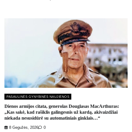
PASAULINĖS GYNYBINĖS NAUJIENOS
Dienos armijos citata, generolas Douglasas MacArthuras:
„Kas sakė, kad rašiklis galingesnis už kardą, akivaizdžiai
niekada nesusidūrė su automatiniais ginklais…“
8 Gegužės, 2026
0