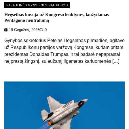
PASAULINĖS GYNYBINĖS NAUJIENOS
Hegsethas kovoja už Kongreso lenktynes, laužydamas
Pentagono neutralumą
19 Gegužės, 2026
0
Gynybos sekretorius Pete'as Hegsethas pirmadienį agitavo
už Respublikonų partijos varžovą Kongrese, kuriam pritarė
prezidentas Donaldas Trumpas, ir tai padarė nepaprastai
neįprastą žingsnį, sulaužantį ilgametes kariuomenės […]