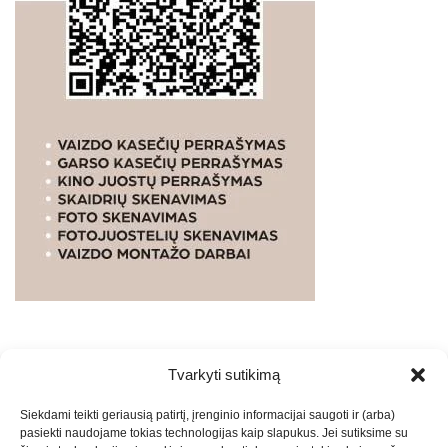
Tvarkyti sutikimą
WEBSTUDIO.LT
© SKAITMENINIO MARKETINGO
Siekdami teikti geriausią patirtį, įrenginio informacijai saugoti ir (arba)
PASLAUGOS. SEO tekstų rašymas, turinio kūrimas,
pasiekti naudojame tokias technologijas kaip slapukus. Jei sutiksime su
straipsnių rašymas ir talpinimas į mūsų valdomas