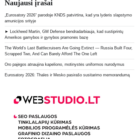
Naujausi įrašai
„Eurosatory 2026“ parodoje KNDS patvirtina, kad yra lyderis slapstymo
amunicijos srityje
► Lockheed Martin, GM Defense bendradarbiauja, kad sustiprintų
Amerikos gamybos ir gynybos pramonės bazę
The World’s Last Battlecruisers Are Going Extinct — Russia Built Four,
Scrapped Two, And Can Barely Afford The One Left
Oro pajėgos atnaujina kapeliono, motinystės uniformos nurodymus
Eurosatory 2026: Thales ir Mesko pasirašo susitarimo memorandumą