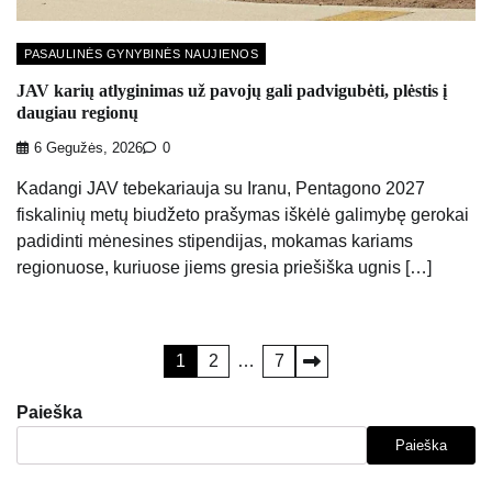
PASAULINĖS GYNYBINĖS NAUJIENOS
JAV karių atlyginimas už pavojų gali padvigubėti, plėstis į
daugiau regionų
6 Gegužės, 2026
0
Kadangi JAV tebekariauja su Iranu, Pentagono 2027
fiskalinių metų biudžeto prašymas iškėlė galimybę gerokai
padidinti mėnesines stipendijas, mokamas kariams
regionuose, kuriuose jiems gresia priešiška ugnis […]
Įrašų
1
2
…
7
puslapiavimas
Paieška
Paieška