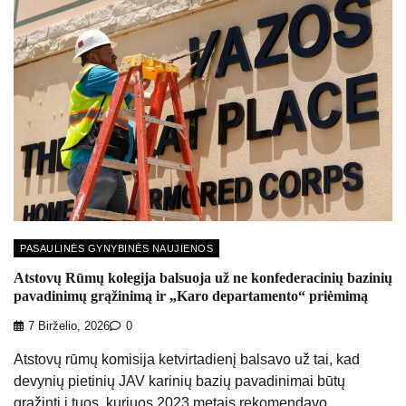
PASAULINĖS GYNYBINĖS NAUJIENOS
Atstovų Rūmų kolegija balsuoja už ne konfederacinių bazinių
pavadinimų grąžinimą ir „Karo departamento“ priėmimą
7 Birželio, 2026
0
Atstovų rūmų komisija ketvirtadienį balsavo už tai, kad
devynių pietinių JAV karinių bazių pavadinimai būtų
grąžinti į tuos, kuriuos 2023 metais rekomendavo