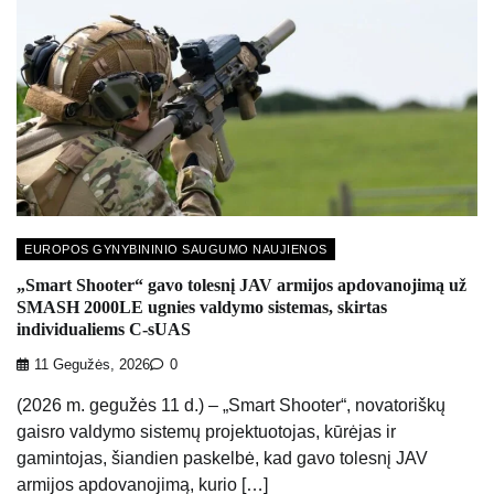
EUROPOS GYNYBININIO SAUGUMO NAUJIENOS
„Smart Shooter“ gavo tolesnį JAV armijos apdovanojimą už
SMASH 2000LE ugnies valdymo sistemas, skirtas
individualiems C-sUAS
11 Gegužės, 2026
0
(2026 m. gegužės 11 d.) – „Smart Shooter“, novatoriškų
gaisro valdymo sistemų projektuotojas, kūrėjas ir
gamintojas, šiandien paskelbė, kad gavo tolesnį JAV
armijos apdovanojimą, kurio […]