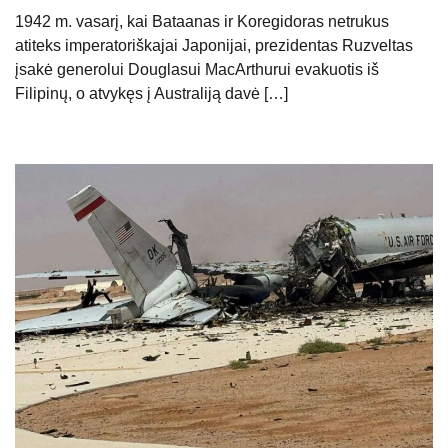
1942 m. vasarį, kai Bataanas ir Koregidoras netrukus
atiteks imperatoriškajai Japonijai, prezidentas Ruzveltas
įsakė generolui Douglasui MacArthurui evakuotis iš
Filipinų, o atvykęs į Australiją davė […]