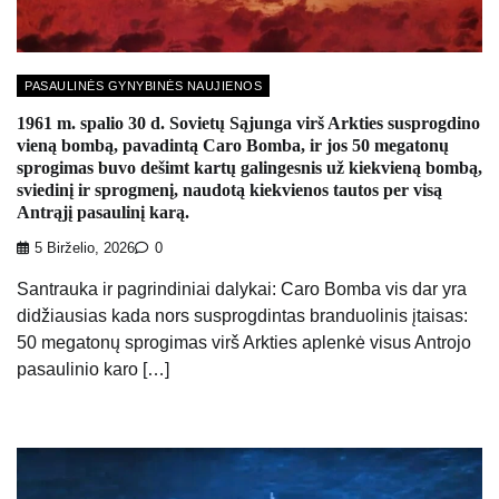
PASAULINĖS GYNYBINĖS NAUJIENOS
1961 m. spalio 30 d. Sovietų Sąjunga virš Arkties susprogdino
vieną bombą, pavadintą Caro Bomba, ir jos 50 megatonų
sprogimas buvo dešimt kartų galingesnis už kiekvieną bombą,
sviedinį ir sprogmenį, naudotą kiekvienos tautos per visą
Antrąjį pasaulinį karą.
5 Birželio, 2026
0
Santrauka ir pagrindiniai dalykai: Caro Bomba vis dar yra
didžiausias kada nors susprogdintas branduolinis įtaisas:
50 megatonų sprogimas virš Arkties aplenkė visus Antrojo
pasaulinio karo […]