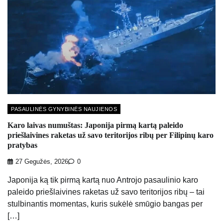
PASAULINĖS GYNYBINĖS NAUJIENOS
Karo laivas numuštas: Japonija pirmą kartą paleido
priešlaivines raketas už savo teritorijos ribų per Filipinų karo
pratybas
27 Gegužės, 2026
0
Japonija ką tik pirmą kartą nuo Antrojo pasaulinio karo
paleido priešlaivines raketas už savo teritorijos ribų – tai
stulbinantis momentas, kuris sukėlė smūgio bangas per
[…]