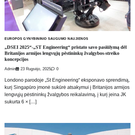
EUROPOS GYNYBININIO SAUGUMO NAUJIENOS
„DSEI 2025“-„ST Engineering“ pristato savo pasiūlymą dėl
Britanijos armijos lengvųjų pėstininkų žvalgybos-streiko
koncepcijos
Admin
23 Rugsėjo, 2025
0
Londono parodoje „St Engineering“ eksponavo sprendimą,
kurį Singapūro įmonė sukūrė atsakymui į Britanijos armijos
lengvųjų pėstininkų žvalgybos reikalavimą, į kurį įeina JK
sukurta 6 × […]