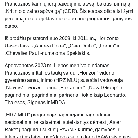
Prancūzijos karinių jūrų pajėgų iniciatyvą, baigusi pirmąją
„Kritinio dizaino apžvalgą“ (CDR). Šis etapas oficialiai žymi
perėjimą nuo projektavimo etapo prie programos gamybos
etapo.
Iš pradžių pristatomi nuo 2009 iki 2011 m., Horizonto
klasės laivai-„Andrea Doria“, „Caio Duilio“, „Forbin“ ir
„Chevalier Paul“-numatoma Spektaklis.
1
Apdovanotas 2023 m. Liepos mėn
vaidindamas
Prancūzijos ir Italijos tautų vardu, „Horizon“ vidurio
gyvenimo atnaujinimo (HRZ MLU) sutarčiai vadovauja
„Naviris“ ir
eurai
ir remia „Fincantieri“, „Naval Group“ ir
pagrindiniai pagrindiniai partneriai, tokie kaip Leonardo,
Thalesas, Sigenas ir MBDA.
„HRZ MLU“ programoje nagrinėjami pagrindiniai
nacionaliniai reikalavimai, sutelkiantys dėmesį į Aster
Raketų pagrindu sukurtų PAAMS kūrimo, gamybos ir
integracijos laive, prieš kovos su oro karo (AAW) sistemos