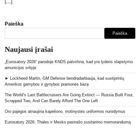
[…]
Paieška
Paieška
Naujausi įrašai
„Eurosatory 2026“ parodoje KNDS patvirtina, kad yra lyderis slapstymo
amunicijos srityje
► Lockheed Martin, GM Defense bendradarbiauja, kad sustiprintų
Amerikos gamybos ir gynybos pramonės bazę
The World’s Last Battlecruisers Are Going Extinct — Russia Built Four,
Scrapped Two, And Can Barely Afford The One Left
Oro pajėgos atnaujina kapeliono, motinystės uniformos nurodymus
Eurosatory 2026: Thales ir Mesko pasirašo susitarimo memorandumą