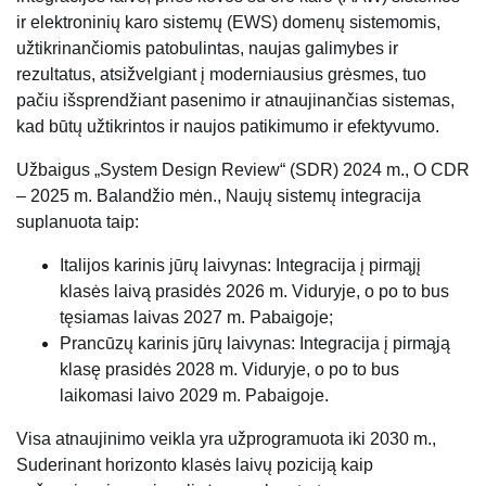
ir elektroninių karo sistemų (EWS) domenų sistemomis,
užtikrinančiomis patobulintas, naujas galimybes ir
rezultatus, atsižvelgiant į moderniausius grėsmes, tuo
pačiu išsprendžiant pasenimo ir atnaujinančias sistemas,
kad būtų užtikrintos ir naujos patikimumo ir efektyvumo.
Užbaigus „System Design Review“ (SDR) 2024 m., O CDR
– 2025 m. Balandžio mėn., Naujų sistemų integracija
suplanuota taip:
Italijos karinis jūrų laivynas: Integracija į pirmąjį
klasės laivą prasidės 2026 m. Viduryje, o po to bus
tęsiamas laivas 2027 m. Pabaigoje;
Prancūzų karinis jūrų laivynas: Integracija į pirmąją
klasę prasidės 2028 m. Viduryje, o po to bus
laikomasi laivo 2029 m. Pabaigoje.
Visa atnaujinimo veikla yra užprogramuota iki 2030 m.,
Suderinant horizonto klasės laivų poziciją kaip