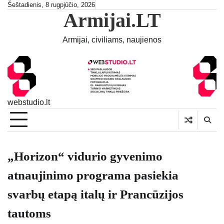
Skip
Šeštadienis, 8 rugpjūčio, 2026
Armijai.LT
to
content
Armijai, civiliams, naujienos
webstudio.lt
„Horizon“ vidurio gyvenimo
atnaujinimo programa pasiekia
svarbų etapą italų ir Prancūzijos
tautoms