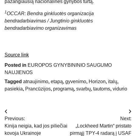
pažangiausią nacionalinės gynybos turtą.
1
OCCAR: Bendra ginkluotės organizacija
bendradarbiavimas / Jungtinio ginkluotės
bendradarbiavimo organizavimas
Source link
Posted in
EUROPOS GYNYBININIO SAUGUMO
NAUJIENOS
Tagged
atnaujinimo
,
etapą
,
gyvenimo
,
Horizon
,
italų
,
pasiekia
,
Prancūzijos
,
programą
,
svarbų
,
tautoms
,
vidurio
Navigacija
Previous:
Next:
tarp
Kinija neigia, kad jos piliečiai
„Lockheed Martin“ pristato
kovoja Ukrainoje
pirmąjį TPY-4 radarą į USAF
įrašų