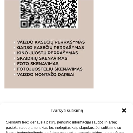
Tvarkyti sutikimą
WEBSTUDIO.LT
© SKAITMENINIO MARKETINGO
Siekdami teikti geriausią patirtį, įrenginio informacijai saugoti ir (arba)
PASLAUGOS. SEO tekstų rašymas, turinio kūrimas,
pasiekti naudojame tokias technologijas kaip slapukus. Jei sutiksime su
straipsnių rašymas ir talpinimas į mūsų valdomas