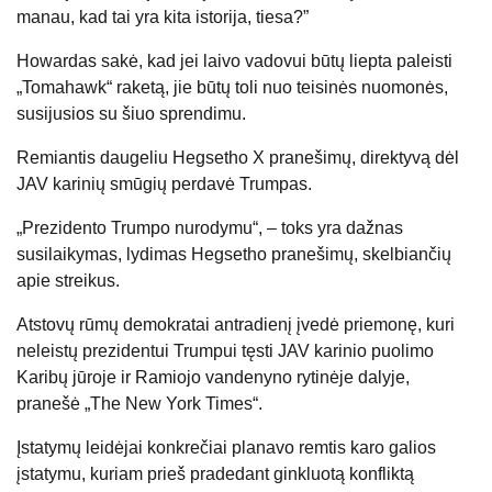
manau, kad tai yra kita istorija, tiesa?”
Howardas sakė, kad jei laivo vadovui būtų liepta paleisti
„Tomahawk“ raketą, jie būtų toli nuo teisinės nuomonės,
susijusios su šiuo sprendimu.
Remiantis daugeliu Hegsetho X pranešimų, direktyvą dėl
JAV karinių smūgių perdavė Trumpas.
„Prezidento Trumpo nurodymu“, – toks yra dažnas
susilaikymas, lydimas Hegsetho pranešimų, skelbiančių
apie streikus.
Atstovų rūmų demokratai antradienį įvedė priemonę, kuri
neleistų prezidentui Trumpui tęsti JAV karinio puolimo
Karibų jūroje ir Ramiojo vandenyno rytinėje dalyje,
pranešė „The New York Times“.
Įstatymų leidėjai konkrečiai planavo remtis karo galios
įstatymu, kuriam prieš pradedant ginkluotą konfliktą