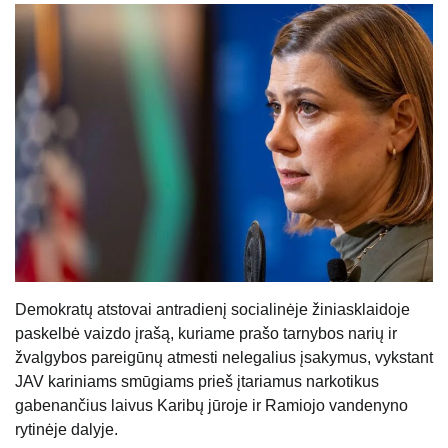
Demokratų atstovai antradienį socialinėje žiniasklaidoje
paskelbė vaizdo įrašą, kuriame prašo tarnybos narių ir
žvalgybos pareigūnų atmesti nelegalius įsakymus, vykstant
JAV kariniams smūgiams prieš įtariamus narkotikus
gabenančius laivus Karibų jūroje ir Ramiojo vandenyno
rytinėje dalyje.