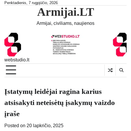
Skip
Penktadienis, 7 rugpjūčio, 2026
Armijai.LT
to
content
Armijai, civiliams, naujienos
webstudio.lt
Įstatymų leidėjai ragina karius
atsisakyti neteisėtų įsakymų vaizdo
įraše
Posted on
20 lapkričio, 2025