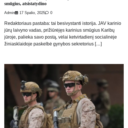
smūgius, atsistatydino
Admin
17 Spalio, 2025
0
Redaktoriaus pastaba: tai besivystanti istorija. JAV karinio
jūrų laivyno vadas, prižiūrėjęs karinius smūgius Karibų
jūroje, palieka savo postą, vėlai ketvirtadienį socialinėje
žiniasklaidoje paskelbė gynybos sekretorius […]