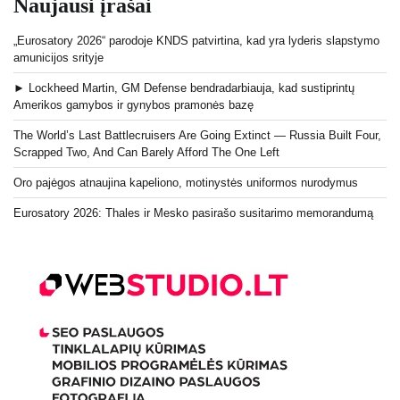
Naujausi įrašai
„Eurosatory 2026“ parodoje KNDS patvirtina, kad yra lyderis slapstymo
amunicijos srityje
► Lockheed Martin, GM Defense bendradarbiauja, kad sustiprintų
Amerikos gamybos ir gynybos pramonės bazę
The World’s Last Battlecruisers Are Going Extinct — Russia Built Four,
Scrapped Two, And Can Barely Afford The One Left
Oro pajėgos atnaujina kapeliono, motinystės uniformos nurodymus
Eurosatory 2026: Thales ir Mesko pasirašo susitarimo memorandumą