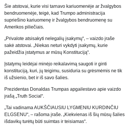
Šie atstovai, kurie visi tarnavo kariuomenėje ar žvalgybos
bendruomenėje, teigė, kad Trumpo administracija
supriešino kariuomenę ir žvalgybos bendruomenę su
Amerikos piliečiais.
„Privalote atsisakyti nelegalių įsakymų“, – vaizdo įraše
sakė atstovai. „Niekas neturi vykdyti įsakymų, kurie
pažeidžia įstatymus ar mūsų Konstituciją“.
Įstatymų leidėjai minėjo reikalavimą saugoti ir ginti
konstituciją, kuri, jų teigimu, susiduria su grėsmėmis ne tik
iš užsienio, bet ir iš savo šalies.
Prezidentas Donaldas Trumpas apgailestavo apie vaizdo
įrašą „Truth Social“.
„Tai vadinama AUKŠČIAUSIU LYGMENIU KURDINČIU
ELGSENU“, – rašoma įraše. „Kiekvienas iš šių mūsų šalies
išdavikų turėtų būti suimtas ir teisiamas“.