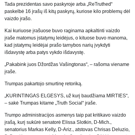
Tada prezidentas savo paskyroje arba „ReTruthed“
paskelbė 16 įrašų iš kitų paskyrų, kuriose kilo problemų dėl
vaizdo įrašo.
Kai kuriuose įrašuose buvo raginama apkaltinti vaizdo
įraše matomus įstatymų leidėjus, o kituose buvo manoma,
kad įstatymų leidėjai prašo tarnybos narių įvykdyti
išdavystę arba patys vykdo išdavystę.
„Pakabink juos Džordžas Vašingtonas“, – rašoma viename
įraše.
Trumpas pakartojo smurtinę retoriką.
„KURINTINGAS ELGESYS, už kurį baudžiama MIRTIES“,
– sakė Trumpas kitame „Truth Social“ įraše.
Trumpo administracijos asmenys taip pat kritikavo vaizdo
įrašą, kurį sukūrė senatorė Elissa Slotkin, D-Mich.,
senatorius Markas Kelly, D-Ariz., atstovas Chrisas Deluzio,