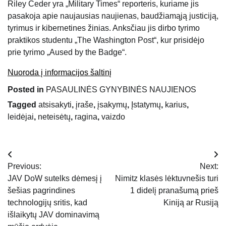
Riley Ceder yra „Military Times“ reporteris, kuriame jis
pasakoja apie naujausias naujienas, baudžiamąją justiciją,
tyrimus ir kibernetines žinias. Anksčiau jis dirbo tyrimo
praktikos studentu „The Washington Post“, kur prisidėjo
prie tyrimo „Aused by the Badge“.
Nuoroda į informacijos šaltinį
Posted in
PASAULINĖS GYNYBINĖS NAUJIENOS
Tagged
atsisakyti
,
įraše
,
įsakymų
,
Įstatymų
,
karius
,
leidėjai
,
neteisėtų
,
ragina
,
vaizdo
Navigacija
Previous:
Next:
tarp
JAV DoW sutelks dėmesį į
Nimitz klasės lėktuvnešis turi
šešias pagrindines
1 didelį pranašumą prieš
įrašų
technologijų sritis, kad
Kiniją ar Rusiją
išlaikytų JAV dominavimą