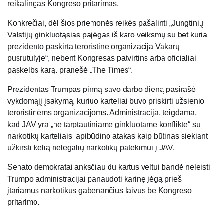
reikalingas Kongreso pritarimas.
Konkrečiai, dėl šios priemonės reikės pašalinti „Jungtinių
Valstijų ginkluotąsias pajėgas iš karo veiksmų su bet kuria
prezidento paskirta teroristine organizacija Vakarų
pusrutulyje“, nebent Kongresas patvirtins arba oficialiai
paskelbs karą, pranešė „The Times“.
Prezidentas Trumpas pirmą savo darbo dieną pasirašė
vykdomąjį įsakymą, kuriuo karteliai buvo priskirti užsienio
teroristinėms organizacijoms. Administracija, teigdama,
kad JAV yra „ne tarptautiniame ginkluotame konflikte“ su
narkotikų karteliais, apibūdino atakas kaip būtinas siekiant
užkirsti kelią nelegalių narkotikų patekimui į JAV.
Senato demokratai anksčiau du kartus veltui bandė neleisti
Trumpo administracijai panaudoti karinę jėgą prieš
įtariamus narkotikus gabenančius laivus be Kongreso
pritarimo.