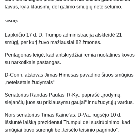
laivus, kyla klausimų dėl galimo smūgių neteisėtumo.
SUSIJĘS
Lapkričio 17 d. D. Trumpo administracija atskleidė 21
smūgį, per kurį žuvo mažiausiai 82 žmonės.
Pentagonas teigė, kad antskrydžiai remia nuolatines kovos
su narkotikais pastangas.
D-Conn. atstovas Jimas Himesas pavadino šiuos smūgius
„neteisėtais žudymais“.
Senatorius Randas Paulas, R-Ky., paprašė „įrodymų,
siejančių juos su priklausymu gaujai“ ir nužudytųjų vardus.
Nors senatorius Timas Kaine'as, D-Va., rugsėjo 10 d.
išsiuntė laišką prezidentui Trumpui dėl susirūpinimo, kad
smūgiai buvo surengti be „teisėto teisinio pagrindo“.