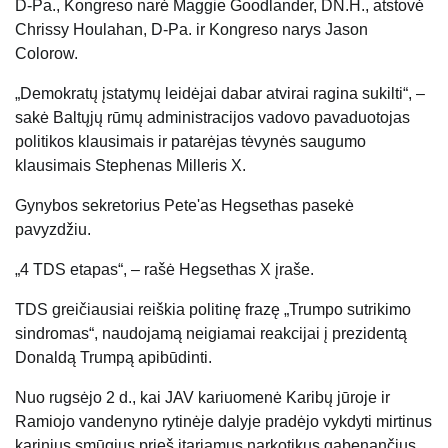
D-Pa., Kongreso narė Maggie Goodlander, DN.H., atstovė
Chrissy Houlahan, D-Pa. ir Kongreso narys Jason
Colorow.
„Demokratų įstatymų leidėjai dabar atvirai ragina sukilti“, –
sakė Baltųjų rūmų administracijos vadovo pavaduotojas
politikos klausimais ir patarėjas tėvynės saugumo
klausimais Stephenas Milleris X.
Gynybos sekretorius Pete'as Hegsethas pasekė
pavyzdžiu.
„4 TDS etapas“, – rašė Hegsethas X įraše.
TDS greičiausiai reiškia politinę frazę „Trumpo sutrikimo
sindromas“, naudojamą neigiamai reakcijai į prezidentą
Donaldą Trumpą apibūdinti.
Nuo rugsėjo 2 d., kai JAV kariuomenė Karibų jūroje ir
Ramiojo vandenyno rytinėje dalyje pradėjo vykdyti mirtinus
karinius smūgius prieš įtariamus narkotikus gabenančius