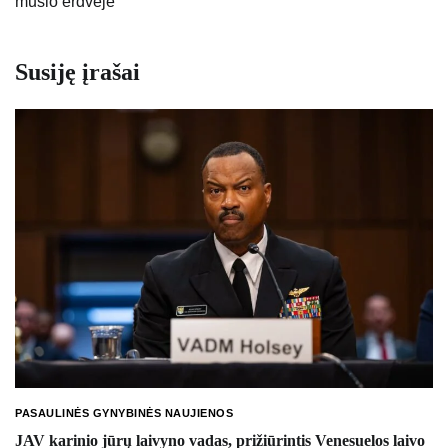
mūšio erdvėje
Susiję įrašai
PASAULINĖS GYNYBINĖS NAUJIENOS
JAV karinio jūrų laivyno vadas, prižiūrintis Venesuelos laivo