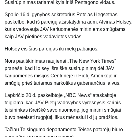
Susirūpinimas tariamai kyla ir iš Pentagono vidaus.
Spalio 16 d. gynybos sekretorius Pete'as Hegsethas
paskelbė, kad iš pareigų atsistatydina adm. Alvinas Holsey,
kuris vadovauja JAV kariuomenės mirtiniems smūgiams
kaip JAV pietinės vadavietės vadas.
Holsey eis šias pareigas iki metų pabaigos.
Nors paaiškinimas naujienai
„The New York Times“
pranešė, kad Holsey išreiškė susirūpinimą dėl JAV
kariuomenės misijos Centrinėje ir Pietų Amerikoje ir
smūgių prieš tariamus narkotikus gabenančius laivus.
Lapkričio 20 d. paskelbtoje „NBC News“ ataskaitoje
teigiama, kad JAV Pietų vadovybės vyresnysis karinis
teisininkas išreiškė savo nuomonę, jog mirtini smūgiai
buvo neteisėti rugpjūtį, likus mėnesiui iki jų pradžios.
Tačiau Teisingumo departamento Teisės patarėjų biuro
pareigūnai jo nuomonę paneigė.