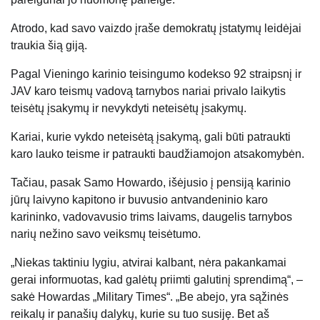
Atrodo, kad savo vaizdo įraše demokratų įstatymų leidėjai
traukia šią giją.
Pagal Vieningo karinio teisingumo kodekso 92 straipsnį ir
JAV karo teismų vadovą tarnybos nariai privalo laikytis
teisėtų įsakymų ir nevykdyti neteisėtų įsakymų.
Kariai, kurie vykdo neteisėtą įsakymą, gali būti patraukti
karo lauko teisme ir patraukti baudžiamojon atsakomybėn.
Tačiau, pasak Samo Howardo, išėjusio į pensiją karinio
jūrų laivyno kapitono ir buvusio antvandeninio karo
karininko, vadovavusio trims laivams, daugelis tarnybos
narių nežino savo veiksmų teisėtumo.
„Niekas taktiniu lygiu, atvirai kalbant, nėra pakankamai
gerai informuotas, kad galėtų priimti galutinį sprendimą“, –
sakė Howardas „Military Times“. „Be abejo, yra sąžinės
reikalų ir panašių dalykų, kurie su tuo susiję. Bet aš