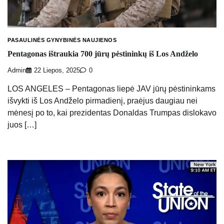
PASAULINĖS GYNYBINĖS NAUJIENOS
Pentagonas ištraukia 700 jūrų pėstininkų iš Los Andželo
Admin
22 Liepos, 2025
0
LOS ANGELES – Pentagonas liepė JAV jūrų pėstininkams
išvykti iš Los Andželo pirmadienį, praėjus daugiau nei
mėnesį po to, kai prezidentas Donaldas Trumpas dislokavo
juos […]