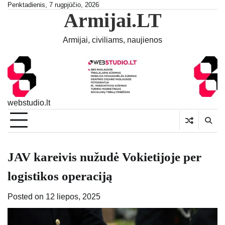
Skip
Penktadienis, 7 rugpjūčio, 2026
Armijai.LT
to
content
Armijai, civiliams, naujienos
webstudio.lt
JAV kareivis nužudė Vokietijoje per
logistikos operaciją
Posted on
12 liepos, 2025