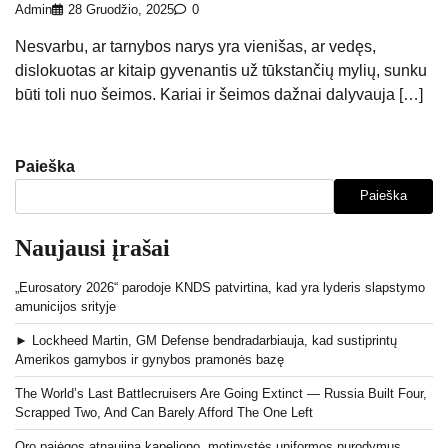
Admin
28 Gruodžio, 2025
0
Nesvarbu, ar tarnybos narys yra vienišas, ar vedęs,
dislokuotas ar kitaip gyvenantis už tūkstančių mylių, sunku
būti toli nuo šeimos. Kariai ir šeimos dažnai dalyvauja […]
Paieška
Paieška
Naujausi įrašai
„Eurosatory 2026“ parodoje KNDS patvirtina, kad yra lyderis slapstymo
amunicijos srityje
► Lockheed Martin, GM Defense bendradarbiauja, kad sustiprintų
Amerikos gamybos ir gynybos pramonės bazę
The World’s Last Battlecruisers Are Going Extinct — Russia Built Four,
Scrapped Two, And Can Barely Afford The One Left
Oro pajėgos atnaujina kapeliono, motinystės uniformos nurodymus