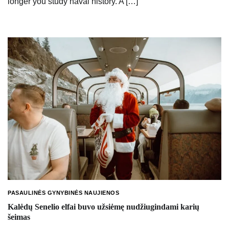
longer you study naval history. A […]
PASAULINĖS GYNYBINĖS NAUJIENOS
Kalėdų Senelio elfai buvo užsiėmę nudžiugindami karių
šeimas