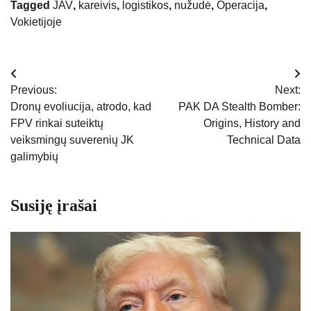
Tagged
JAV
,
kareivis
,
logistikos
,
nužudė
,
Operacija
,
Vokietijoje
Navigacija
Previous:
Next:
tarp
Dronų evoliucija, atrodo, kad
PAK DA Stealth Bomber:
FPV rinkai suteiktų
Origins, History and
įrašų
veiksmingų suverenių JK
Technical Data
galimybių
Susiję įrašai