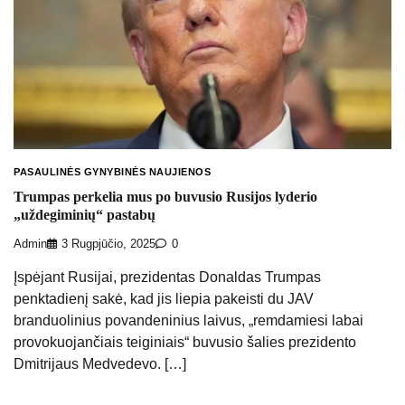
PASAULINĖS GYNYBINĖS NAUJIENOS
Trumpas perkelia mus po buvusio Rusijos lyderio
„uždegiminių“ pastabų
Admin
3 Rugpjūčio, 2025
0
Įspėjant Rusijai, prezidentas Donaldas Trumpas
penktadienį sakė, kad jis liepia pakeisti du JAV
branduolinius povandeninius laivus, „remdamiesi labai
provokuojančiais teiginiais“ buvusio šalies prezidento
Dmitrijaus Medvedevo. […]