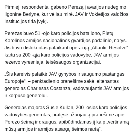
Pirmieji respondentai gabeno Perezą į avarijos nudegimo
ligoninę Berlyne, kur vėliau mirė. JAV ir Vokietijos valdžios
institucijos tiria įvykį.
Perezas buvo 51 -ojo karo policijos bataliono, Pietų
Karolinos armijos nacionalinės gvardijos padalinio, narys.
Jis buvo dislokuotas palaikant operaciją „Atlantic Resolve“
kartu su 200 -ąja karo policijos vadovybe, JAV armijos
rezervo vyresniajai teisėsaugos organizacijai.
„Šis kareivis palaikė JAV gynybos ir saugumo pastangas
Europoje“, – penktadienio pranešime sakė leitenantas
generolas Charlesas Costanza, vadovaujantis JAV armijos
ir korpuso generolui.
Generolas majoras Susie Kuilan, 200 -osios karo policijos
vadovybės generolas, pratęsė užuojautą pranešime apie
Perezo šeimą ir draugus, apibūdindamas jį kaip „vertinamą
mūsų armijos ir armijos atsargų šeimos narią“.