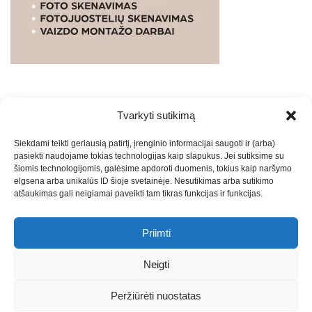
Tvarkyti sutikimą
WEBSTUDIO.LT
© SKAITMENINIO MARKETINGO
Siekdami teikti geriausią patirtį, įrenginio informacijai saugoti ir (arba)
PASLAUGOS. SEO tekstų rašymas, turinio kūrimas,
pasiekti naudojame tokias technologijas kaip slapukus. Jei sutiksime su
straipsnių rašymas ir talpinimas į mūsų valdomas
šiomis technologijomis, galėsime apdoroti duomenis, tokius kaip naršymo
svetaines.2026
Armijai.LT
Theme: Express News By
Adore
elgsena arba unikalūs ID šioje svetainėje. Nesutikimas arba sutikimo
atšaukimas gali neigiamai paveikti tam tikras funkcijas ir funkcijas.
Themes
.
Priimti
Draugai: -
Marketingo agentūra
-
Teisinės
konsultacijos
-
Skaidrių skenavimas
-
Klaipedos miesto
Neigti
naujienos
-
Miesto naujienos
-
Saulius Narbutas
-
Įvaizdžio
kūrimas
-
Veidoskaita
-
Teniso treniruotės
- Pranešimai spaudai
Peržiūrėti nuostatas
-
Kauno naujienos
-
Regionų naujienos
-
Palangos naujienos