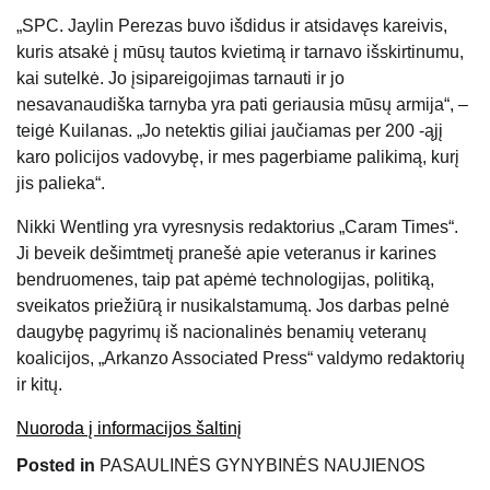
„SPC. Jaylin Perezas buvo išdidus ir atsidavęs kareivis,
kuris atsakė į mūsų tautos kvietimą ir tarnavo išskirtinumu,
kai sutelkė. Jo įsipareigojimas tarnauti ir jo
nesavanaudiška tarnyba yra pati geriausia mūsų armija“, –
teigė Kuilanas. „Jo netektis giliai jaučiamas per 200 -ąjį
karo policijos vadovybę, ir mes pagerbiame palikimą, kurį
jis palieka“.
Nikki Wentling yra vyresnysis redaktorius „Caram Times“.
Ji beveik dešimtmetį pranešė apie veteranus ir karines
bendruomenes, taip pat apėmė technologijas, politiką,
sveikatos priežiūrą ir nusikalstamumą. Jos darbas pelnė
daugybę pagyrimų iš nacionalinės benamių veteranų
koalicijos, „Arkanzo Associated Press“ valdymo redaktorių
ir kitų.
Nuoroda į informacijos šaltinį
Posted in
PASAULINĖS GYNYBINĖS NAUJIENOS