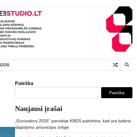
UGOS
Paieška
Paieška
Naujausi įrašai
„Eurosatory 2026“ parodoje KNDS patvirtina, kad yra lyderis
slapstymo amunicijos srityje