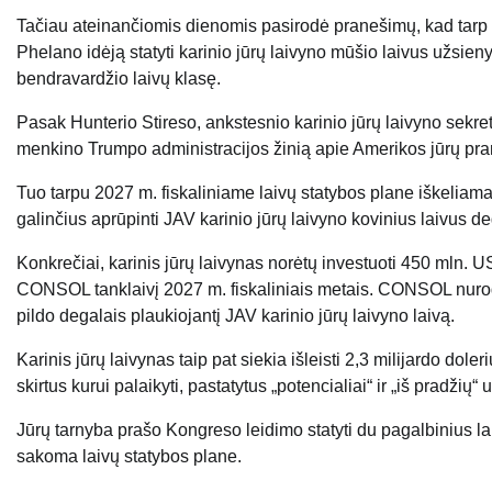
Tačiau ateinančiomis dienomis pasirodė pranešimų, kad tarp
Phelano idėją statyti karinio jūrų laivyno mūšio laivus užsien
bendravardžio laivų klasę.
Pasak Hunterio Stireso, ankstesnio karinio jūrų laivyno sekr
menkino Trumpo administracijos žinią apie Amerikos jūrų pram
Tuo tarpu 2027 m. fiskaliniame laivų statybos plane iškeliama g
galinčius aprūpinti JAV karinio jūrų laivyno kovinius laivus de
Konkrečiai, karinis jūrų laivynas norėtų investuoti 450 mln. 
CONSOL tanklaivį 2027 m. fiskaliniais metais. CONSOL nurodo 
pildo degalais plaukiojantį JAV karinio jūrų laivyno laivą.
Karinis jūrų laivynas taip pat siekia išleisti 2,3 milijardo dol
skirtus kurui palaikyti, pastatytus „potencialiai“ ir „iš pradžių“ 
Jūrų tarnyba prašo Kongreso leidimo statyti du pagalbinius la
sakoma laivų statybos plane.