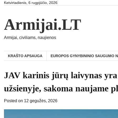
Skip
Ketvirtadienis, 6 rugpjūčio, 2026
to
content
Armijai.LT
Armijai, civiliams, naujienos
KRAŠTO APSAUGA
EUROPOS GYNYBININIO SAUGUMO 
JAV karinis jūrų laivynas yra 
užsienyje, sakoma naujame p
Posted on
12 gegužės, 2026