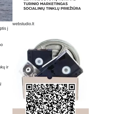
webstudio.lt
tis į
no
kų ir
ų