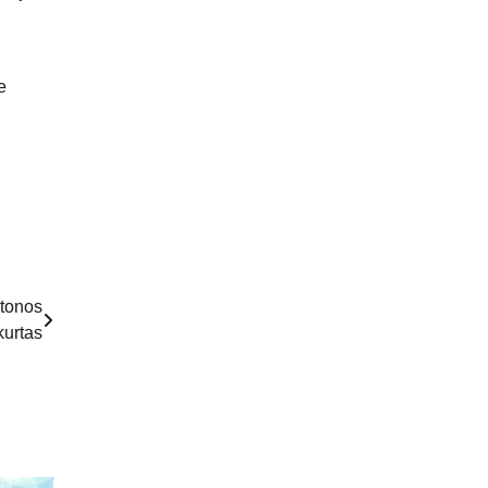
e
atonos
kurtas