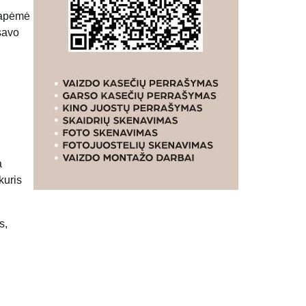
 apėmė
 savo
S
a
kuris
s,
,