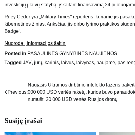
investicijų į laivų statybą, įskaitant finansavimą 34 pilotuo
Riley Ceder yra „Military Times“ reporteris, kuriame jis pasak
kibernetines žinias. Anksčiau jis dirbo tyrimo praktikos stude
Badge“.
Nuoroda į informacijos šaltinį
Posted in
PASAULINĖS GYNYBINĖS NAUJIENOS
Tagged
JAV
,
jūrų
,
karinis
,
laivus
,
laivynas
,
naujame
,
pasiren
Naujasis Ukrainos dirbtinio intelekto lazeris pakeit
Navigacija
Previous:
000 000 USD vertės raketų, kurios buvo panaudot
tarp
numušti 20 000 USD vertės Rusijos dronų
įrašų
Susiję įrašai