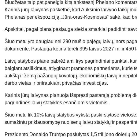
Biudžetas taip pat paneigia kitą ankstesnį Phelano komentar
Karinis jūrų laivynas paskelbė, kad Auksinio laivyno laikų mūš
Phelanas per ekspoziciją „Jūra-oras-Kosmosas“ sakė, kad br
Apskritai, pagal planą paslauga siekia smarkiai padidinti savo
Šiuo metu yra daugiau nei 290 mūšio pajėgų laivų, nors pagal
dokumente. Paslauga ketina turėti 395 laivus 2027 m. ir 450 l
Laivų statybos plane pabrėžiami trys pagrindiniai punktai, kuri
baigiant atsilikimus, atlyginant pramonės partneriams, kurie t
aukštą ir žemą pažangių kovotojų, ekonomiškų laivų ir nepilo
darbo vietas ir pritraukiant privačias investicijas.
Karinis jūrų laivynas planuoja išspręsti pastarąją problemą 
pagrindinės laivų statyklos esančiomis vietomis.
Šiuo metu tik 10% laivų statybos vyksta paskirstytose vietose.
sumažintų priklausomybę nuo senų laivų statyklų ir paspartint
Prezidento Donaldo Trumpo pasiūlytas 1,5 trilijono dolerių 20