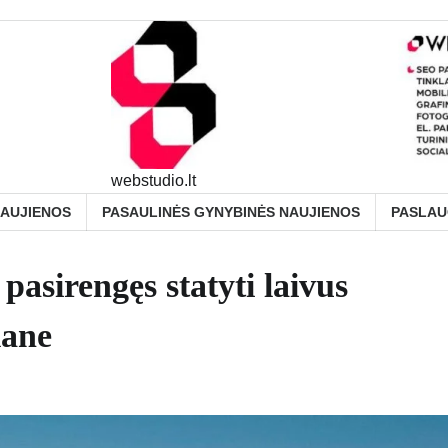
webstudio.lt
NAUJIENOS
PASAULINĖS GYNYBINĖS NAUJIENOS
PASLA
pasirengęs statyti laivus
lane