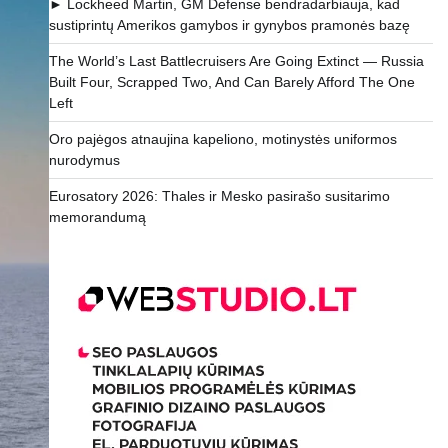
► Lockheed Martin, GM Defense bendradarbiauja, kad
sustiprintų Amerikos gamybos ir gynybos pramonės bazę
The World’s Last Battlecruisers Are Going Extinct — Russia
Built Four, Scrapped Two, And Can Barely Afford The One
Left
Oro pajėgos atnaujina kapeliono, motinystės uniformos
nurodymus
Eurosatory 2026: Thales ir Mesko pasirašo susitarimo
memorandumą