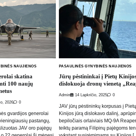
YBINĖS NAUJIENOS
PASAULINĖS GYNYBINĖS NAUJIENOS
rolai skatina
Jūrų pėstininkai į Pietų Kinijo
mti 100 naujų
dislokuoja dronų vienetą „Rea
metus
Admin
14 Lapkričio, 2025
0
io, 2026
0
JAV jūrų pėstininkų korpusas į Piet
nės gvardijos generolai
Kinijos jūrą dislokavo dalinį, aprūpi
 vieningiausių pastangų,
bepiločiais orlaiviais MQ-9A Reaper
alizuotas JAV oro pajėgų
teiktų paramą Filipinų pajėgoms ten
ė, o 22 generolai šį mėnesį
vykstant susirėmimams su Kinijos [