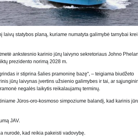
į laivų statybos planą, kuriame numatyta galimybė tarnybai kreip
metė ankstesnio karinio jūrų laivyno sekretoriaus Johno Phela
itiktų prezidento norimą 2028 m.
agrindas ir stiprina šalies pramoninę bazę“, – teigiama biudžeto
nis jūrų laivynas įvertins užsienio galimybes ir tai, ar sąjunginin
 pramonė negalės laikytis reikalaujamų terminų.
tiniame Jūros-oro-kosmoso simpoziume balandį, kad karinis jūr
ūkumą JAV.
ja nurodė, kad reikia pakeisti vadovybę.