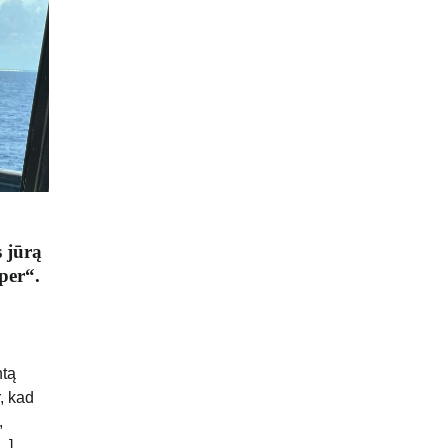
s jūrą
per“.
ų
ntą
, kad
,
…]