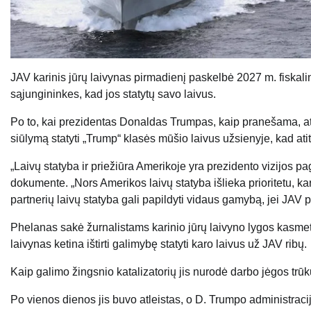
JAV karinis jūrų laivynas pirmadienį paskelbė 2027 m. fiskalin
sąjungininkes, kad jos statytų savo laivus.
Po to, kai prezidentas Donaldas Trumpas, kaip pranešama, at
siūlymą statyti „Trump“ klasės mūšio laivus užsienyje, kad at
„Laivų statyba ir priežiūra Amerikoje yra prezidento vizijos p
dokumente. „Nors Amerikos laivų statyba išlieka prioritetu, kari
partnerių laivų statyba gali papildyti vidaus gamybą, jei JAV
Phelanas sakė žurnalistams karinio jūrų laivyno lygos kasme
laivynas ketina ištirti galimybę statyti karo laivus už JAV ribų.
Kaip galimo žingsnio katalizatorių jis nurodė darbo jėgos tr
Po vienos dienos jis buvo atleistas, o D. Trumpo administraci