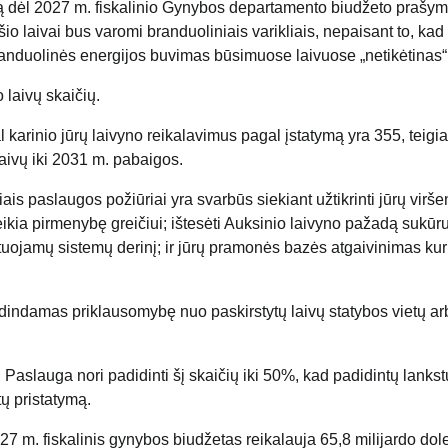
ą dėl 2027 m. fiskalinio Gynybos departamento biudžeto prašym
io laivai bus varomi branduoliniais varikliais, nepaisant to, kad
anduolinės energijos buvimas būsimuose laivuose „netikėtinas“
 laivų skaičių.
 karinio jūrų laivyno reikalavimus pagal įstatymą yra 355, teig
aivų iki 2031 m. pabaigos.
ais paslaugos požiūriai yra svarbūs siekiant užtikrinti jūrų virš
eikia pirmenybę greičiui; ištesėti Auksinio laivyno pažadą sukūr
tuojamų sistemų derinį; ir jūrų pramonės bazės atgaivinimas kur
didindamas priklausomybę nuo paskirstytų laivų statybos vietų a
 Paslauga nori padidinti šį skaičių iki 50%, kad padidintų lanks
ų pristatymą.
27 m. fiskalinis gynybos biudžetas reikalauja 65,8 milijardo dol