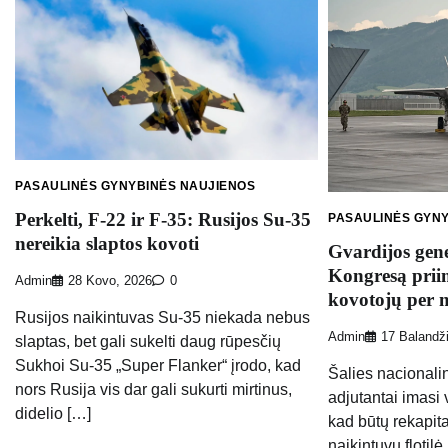
PASAULINĖS GYNYBINĖS NAUJIENOS
Perkelti, F-22 ir F-35: Rusijos Su-35
PASAULINĖS GYN
nereikia slaptos kovoti
Gvardijos gene
Kongresą prii
Admin
28 Kovo, 2026
0
kovotojų per 
Rusijos naikintuvas Su-35 niekada nebus
Admin
17 Balandž
slaptas, bet gali sukelti daug rūpesčių
Sukhoi Su-35 „Super Flanker“ įrodo, kad
Šalies nacionali
nors Rusija vis dar gali sukurti mirtinus,
adjutantai imasi
didelio […]
kad būtų rekapit
naikintuvų flotil