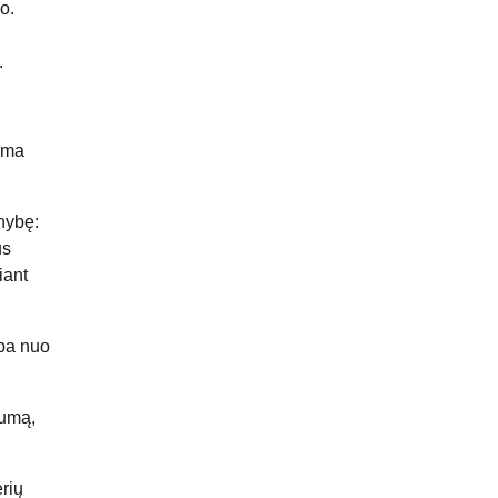
o.
.
iama
enybę:
us
iant
rba nuo
tumą,
erių