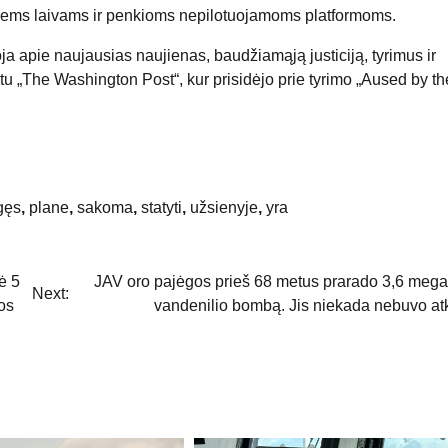
jamiems laivams ir penkioms nepilotuojamoms platformoms.
oja apie naujausias naujienas, baudžiamąją justiciją, tyrimus ir
ntu „The Washington Post“, kur prisidėjo prie tyrimo „Aused by th
gęs
,
plane
,
sakoma
,
statyti
,
užsienyje
,
yra
ė 5
JAV oro pajėgos prieš 68 metus prarado 3,6 meg
Next:
os
vandenilio bombą. Jis niekada nebuvo at