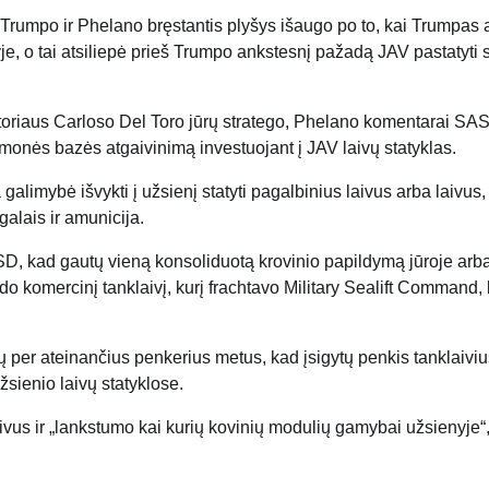
 Trumpo ir Phelano bręstantis plyšys išaugo po to, kai Trumpas
yje, o tai atsiliepė prieš Trumpo ankstesnį pažadą JAV pastatyti
etoriaus Carloso Del Toro jūrų stratego, Phelano komentarai SA
onės bazės atgaivinimą investuojant į JAV laivų statyklas.
alimybė išvykti į užsienį statyti pagalbinius laivus arba laivus,
galais ir amunicija.
USD, kad gautų vieną konsoliduotą krovinio papildymą jūroje arb
komercinį tanklaivį, kurį frachtavo Military Sealift Command, 
erių per ateinančius penkerius metus, kad įsigytų penkis tanklaiviu
užsienio laivų statyklose.
ivus ir „lankstumo kai kurių kovinių modulių gamybai užsienyje“