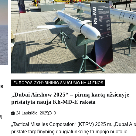
EUROPOS GYNYBININIO SAUGUMO NAUJIENOS
us
„Dubai Airshow 2025“ – pirmą kartą užsienyje
pristatyta nauja Kh-MD-E raketa
24 Lapkričio, 2025
0
nį
„Tactical Missiles Corporation“ (KTRV) 2025 m. „Dubai Ai
pristatė tarpžinybinę daugiafunkcinę trumpojo nuotolio