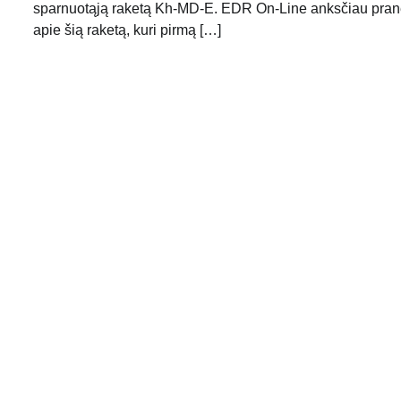
sparnuotąją raketą Kh-MD-E. EDR On-Line anksčiau pra
apie šią raketą, kuri pirmą […]