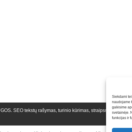
Siekdami teik
naudojame to
galėsime apd
O tekstų rašymas, turinio kūrimas, straipsnių rašymas ir 
svetainėje. 
funkcijas ir 