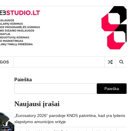
UGOS
Paieška
Paieška
Naujausi įrašai
„Eurosatory 2026“ parodoje KNDS patvirtina, kad yra lyderis
slapstymo amunicijos srityje