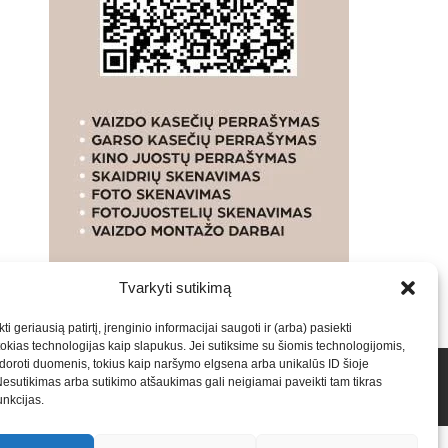
Tvarkyti sutikimą
ti geriausią patirtį, įrenginio informacijai saugoti ir (arba) pasiekti
kias technologijas kaip slapukus. Jei sutiksime su šiomis technologijomis,
oroti duomenis, tokius kaip naršymo elgsena arba unikalūs ID šioje
talpinimas į mūsų valdomas svetaines.2026
Armijai.LT
Nesutikimas arba sutikimo atšaukimas gali neigiamai paveikti tam tikras
funkcijas.