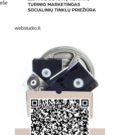
nešė
webstudio.lt