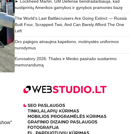
► Lockheed Martin, GM Defense bendradarbiauja, kad
sustiprintų Amerikos gamybos ir gynybos pramonės bazę
The World’s Last Battlecruisers Are Going Extinct — Russia
Built Four, Scrapped Two, And Can Barely Afford The One
Left
Oro pajėgos atnaujina kapeliono, motinystės uniformos
nurodymus
Eurosatory 2026: Thales ir Mesko pasirašo susitarimo
memorandumą
rshow“