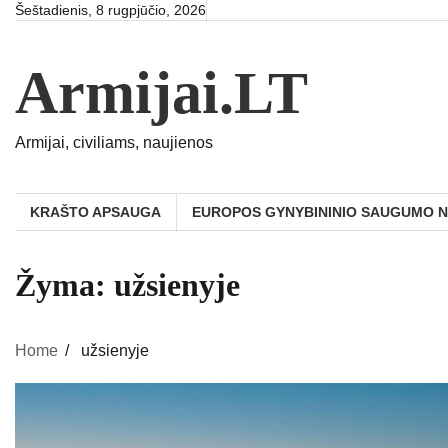
Skip
Šeštadienis, 8 rugpjūčio, 2026
to
content
Armijai.LT
Armijai, civiliams, naujienos
KRAŠTO APSAUGA
EUROPOS GYNYBININIO SAUGUMO 
Žyma:
užsienyje
Home
užsienyje