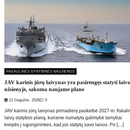
PASAULINĖS GYNYBINĖS NAUJIENOS
JAV karinis jūrų laivynas yra pasirengęs statyti laiv
užsienyje, sakoma naujame plane
12 Gegužės, 2026
0
JAV karinis jūrų laivynas pirmadienį paskelbė 2027 m. fiskali
laivų statybos planą, kuriame numatyta galimybė tarnybai
kreiptis į sąjungininkes, kad jos statytų savo laivus. Po […]