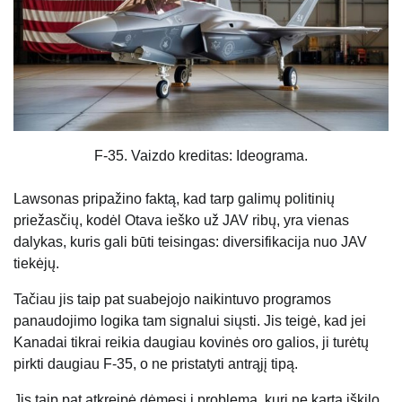
F-35. Vaizdo kreditas: Ideograma.
Lawsonas pripažino faktą, kad tarp galimų politinių
priežasčių, kodėl Otava ieško už JAV ribų, yra vienas
dalykas, kuris gali būti teisingas: diversifikacija nuo JAV
tiekėjų.
Tačiau jis taip pat suabejojo ​​naikintuvo programos
panaudojimo logika tam signalui siųsti. Jis teigė, kad jei
Kanadai tikrai reikia daugiau kovinės oro galios, ji turėtų
pirkti daugiau F-35, o ne pristatyti antrąjį tipą.
Jis taip pat atkreipė dėmesį į problemą, kuri ne kartą iškilo