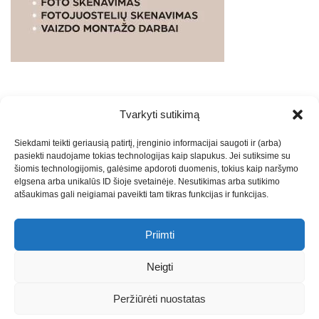
Tvarkyti sutikimą
WEBSTUDIO.LT
© SKAITMENINIO MARKETINGO
Siekdami teikti geriausią patirtį, įrenginio informacijai saugoti ir (arba)
PASLAUGOS. SEO tekstų rašymas, turinio kūrimas,
pasiekti naudojame tokias technologijas kaip slapukus. Jei sutiksime su
straipsnių rašymas ir talpinimas į mūsų valdomas
šiomis technologijomis, galėsime apdoroti duomenis, tokius kaip naršymo
svetaines.2026
Armijai.LT
Theme: Express News By
Adore
elgsena arba unikalūs ID šioje svetainėje. Nesutikimas arba sutikimo
atšaukimas gali neigiamai paveikti tam tikras funkcijas ir funkcijas.
Themes
.
Priimti
Draugai: -
Marketingo agentūra
-
Teisinės
konsultacijos
-
Skaidrių skenavimas
-
Klaipedos miesto
Neigti
naujienos
-
Miesto naujienos
-
Saulius Narbutas
-
Įvaizdžio
kūrimas
-
Veidoskaita
-
Teniso treniruotės
- Pranešimai spaudai
Peržiūrėti nuostatas
-
Kauno naujienos
-
Regionų naujienos
-
Palangos naujienos