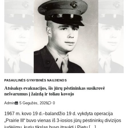
PASAULINĖS GYNYBINĖS NAUJIENOS
Atsisakęs evakuacijos, šis jūrų pėstininkas susikrovė
nešvarumus į žaizdą ir toliau kovojo
Admin
5 Gegužės, 2026
0
1967 m. kovo 19 d.–balandžio 19 d. vykdyta operacija
„Prairie III“ buvo vienas iš 3-iosios jūrų pėstininkų divizijos
judėjimų, kurių tikslas buvo įtraukti į Pietų […]