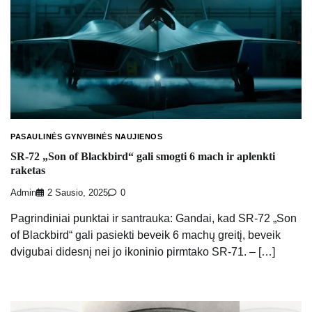
PASAULINĖS GYNYBINĖS NAUJIENOS
SR-72 „Son of Blackbird“ gali smogti 6 mach ir aplenkti
raketas
Admin
2 Sausio, 2025
0
Pagrindiniai punktai ir santrauka: Gandai, kad SR-72 „Son
of Blackbird“ gali pasiekti beveik 6 machų greitį, beveik
dvigubai didesnį nei jo ikoninio pirmtako SR-71. – […]