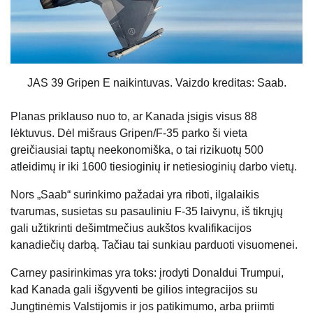
JAS 39 Gripen E naikintuvas. Vaizdo kreditas: Saab.
Planas priklauso nuo to, ar Kanada įsigis visus 88
lėktuvus. Dėl mišraus Gripen/F-35 parko ši vieta
greičiausiai taptų neekonomiška, o tai rizikuotų 500
atleidimų ir iki 1600 tiesioginių ir netiesioginių darbo vietų.
Nors „Saab“ surinkimo pažadai yra riboti, ilgalaikis
tvarumas, susietas su pasauliniu F-35 laivynu, iš tikrųjų
gali užtikrinti dešimtmečius aukštos kvalifikacijos
kanadiečių darbą. Tačiau tai sunkiau parduoti visuomenei.
Carney pasirinkimas yra toks: įrodyti Donaldui Trumpui,
kad Kanada gali išgyventi be gilios integracijos su
Jungtinėmis Valstijomis ir jos patikimumo, arba priimti