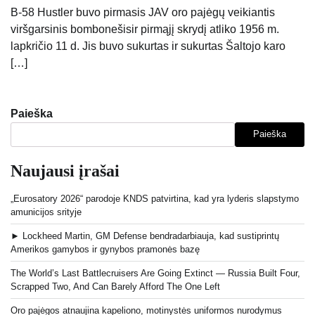
B-58 Hustler buvo pirmasis JAV oro pajėgų veikiantis
viršgarsinis bombonešisir pirmąjį skrydį atliko 1956 m.
lapkričio 11 d. Jis buvo sukurtas ir sukurtas Šaltojo karo
[…]
Paieška
Paieška
Naujausi įrašai
„Eurosatory 2026“ parodoje KNDS patvirtina, kad yra lyderis slapstymo
amunicijos srityje
► Lockheed Martin, GM Defense bendradarbiauja, kad sustiprintų
Amerikos gamybos ir gynybos pramonės bazę
The World’s Last Battlecruisers Are Going Extinct — Russia Built Four,
Scrapped Two, And Can Barely Afford The One Left
Oro pajėgos atnaujina kapeliono, motinystės uniformos nurodymus