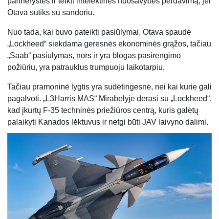
partnerystes ir teikti intelektinės nuosavybės perdavimą, jei
Otava sutiks su sandoriu.
Nuo tada, kai buvo pateikti pasiūlymai, Otava spaudė
„Lockheed“ siekdama geresnės ekonominės grąžos, tačiau
„Saab“ pasiūlymas, nors ir yra blogas pasirengimo
požiūriu, yra patrauklus trumpuoju laikotarpiu.
Tačiau pramoninė lygtis yra sudėtingesnė, nei kai kurie gali
pagalvoti. „L3Harris MAS“ Mirabelyje derasi su „Lockheed“,
kad įkurtų F-35 techninės priežiūros centrą, kuris galėtų
palaikyti Kanados lėktuvus ir netgi būti JAV laivyno dalimi.