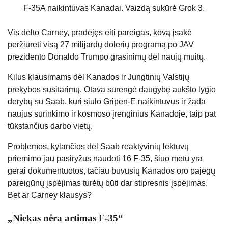
F-35A naikintuvas Kanadai. Vaizdą sukūrė Grok 3.
Vis dėlto Carney, pradėjęs eiti pareigas, kovą įsakė
peržiūrėti visą 27 milijardų dolerių programą po JAV
prezidento Donaldo Trumpo grasinimų dėl naujų muitų.
Kilus klausimams dėl Kanados ir Jungtinių Valstijų
prekybos susitarimų, Otava surengė daugybę aukšto lygio
derybų su Saab, kuri siūlo Gripen-E naikintuvus ir žada
naujus surinkimo ir kosmoso įrenginius Kanadoje, taip pat
tūkstančius darbo vietų.
Problemos, kylančios dėl Saab reaktyvinių lėktuvų
priėmimo jau pasiryžus naudoti 16 F-35, šiuo metu yra
gerai dokumentuotos, tačiau buvusių Kanados oro pajėgų
pareigūnų įspėjimas turėtų būti dar stipresnis įspėjimas.
Bet ar Carney klausys?
„Niekas nėra artimas F-35“