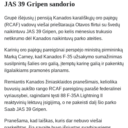
JAS 39 Gripen sandorio
Grupė išėjusių į pensiją Kanados karališkųjų oro pajėgų
(RCAF) vadovų viešai prieštarauja Otavos flirtui su švedų
naikintuvu JAS 39 Gripen, po kelis mėnesius trukusio
netikrumo dėl Kanados naikintuvų parko ateities.
Karinių oro pajėgų pareigūnai perspėjo ministrą pirmininką
Marką Carney, kad Kanados F-35 užsakymo sumažinimas
susilpnintų šalies oro galią, įtemptų karinę galią ir pakenktų
ilgalaikiams pramonės planams.
Remiantis Kanados žiniasklaidos pranešimais, keliolika
buvusių aukšto rango RCAF pareigūnų parašė federalinei
vyriausybei, ragindami tęsti 88 F-35A Lightning II
reaktyvinių lėktuvų įsigijimą, o ne pakeisti dalį šio parko
Saab JAS 39 Gripen.
Pranešama, kad laiškas, kuris dar nebuvo viešai
paskelbtas, šią savaitę buvo išsiųstas svarbiausiems