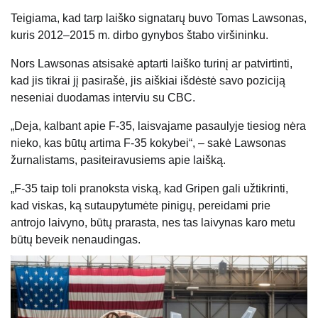
Teigiama, kad tarp laiško signatarų buvo Tomas Lawsonas,
kuris 2012–2015 m. dirbo gynybos štabo viršininku.
Nors Lawsonas atsisakė aptarti laiško turinį ar patvirtinti,
kad jis tikrai jį pasirašė, jis aiškiai išdėstė savo poziciją
neseniai duodamas interviu su CBC.
„Deja, kalbant apie F-35, laisvajame pasaulyje tiesiog nėra
nieko, kas būtų artima F-35 kokybei“, – sakė Lawsonas
žurnalistams, pasiteiravusiems apie laišką.
„F-35 taip toli pranoksta viską, kad Gripen gali užtikrinti,
kad viskas, ką sutaupytumėte pinigų, pereidami prie
antrojo laivyno, būtų prarasta, nes tas laivynas karo metu
būtų beveik nenaudingas.