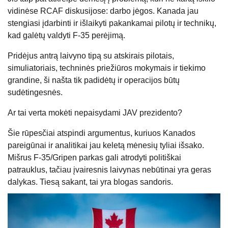
vidinėse RCAF diskusijose: darbo jėgos. Kanada jau
stengiasi įdarbinti ir išlaikyti pakankamai pilotų ir technikų,
kad galėtų valdyti F-35 perėjimą.
Pridėjus antrą laivyno tipą su atskirais pilotais,
simuliatoriais, techninės priežiūros mokymais ir tiekimo
grandine, ši našta tik padidėtų ir operacijos būtų
sudėtingesnės.
Ar tai verta mokėti nepaisydami JAV prezidento?
Šie rūpesčiai atspindi argumentus, kuriuos Kanados
pareigūnai ir analitikai jau keletą mėnesių tyliai išsako.
Mišrus F-35/Gripen parkas gali atrodyti politiškai
patrauklus, tačiau įvairesnis laivynas nebūtinai yra geras
dalykas. Tiesą sakant, tai yra blogas sandoris.