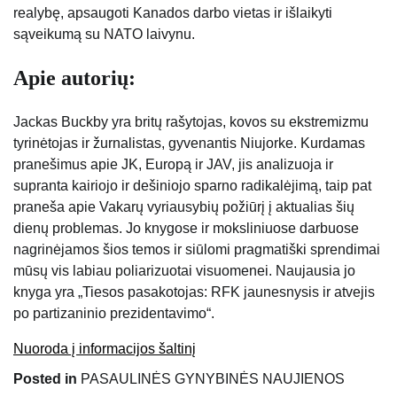
realybę, apsaugoti Kanados darbo vietas ir išlaikyti
sąveikumą su NATO laivynu.
Apie autorių:
Jackas Buckby yra britų rašytojas, kovos su ekstremizmu
tyrinėtojas ir žurnalistas, gyvenantis Niujorke. Kurdamas
pranešimus apie JK, Europą ir JAV, jis analizuoja ir
supranta kairiojo ir dešiniojo sparno radikalėjimą, taip pat
praneša apie Vakarų vyriausybių požiūrį į aktualias šių
dienų problemas. Jo knygose ir moksliniuose darbuose
nagrinėjamos šios temos ir siūlomi pragmatiški sprendimai
mūsų vis labiau poliarizuotai visuomenei. Naujausia jo
knyga yra „Tiesos pasakotojas: RFK jaunesnysis ir atvejis
po partizaninio prezidentavimo“.
Nuoroda į informacijos šaltinį
Posted in
PASAULINĖS GYNYBINĖS NAUJIENOS