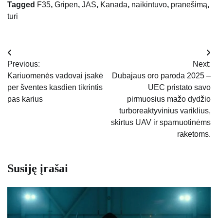
Tagged
F35
,
Gripen
,
JAS
,
Kanada
,
naikintuvo
,
pranešimą
,
turi
Navigacija
Previous:
Next:
tarp
Kariuomenės vadovai įsakė
Dubajaus oro paroda 2025 –
per šventes kasdien tikrintis
UEC pristato savo
įrašų
pas karius
pirmuosius mažo dydžio
turboreaktyvinius variklius,
skirtus UAV ir sparnuotinėms
raketoms.
Susiję įrašai