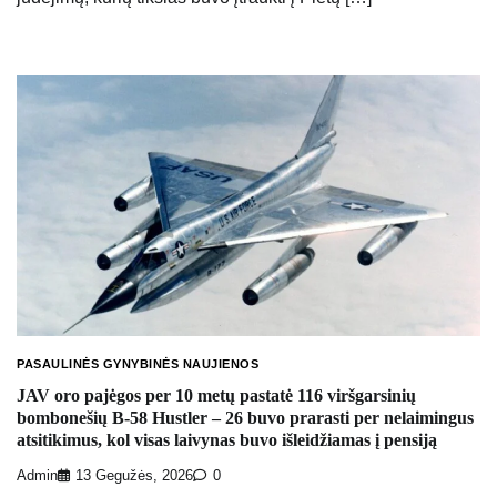
PASAULINĖS GYNYBINĖS NAUJIENOS
JAV oro pajėgos per 10 metų pastatė 116 viršgarsinių
bombonešių B-58 Hustler – 26 buvo prarasti per nelaimingus
atsitikimus, kol visas laivynas buvo išleidžiamas į pensiją
Admin
13 Gegužės, 2026
0