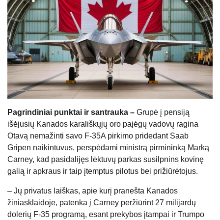
Pagrindiniai punktai ir santrauka –
Grupė į pensiją
išėjusių Kanados karališkųjų oro pajėgų vadovų ragina
Otavą nemažinti savo F-35A pirkimo pridedant Saab
Gripen naikintuvus, perspėdami ministrą pirmininką Marką
Carney, kad pasidalijęs lėktuvų parkas susilpnins kovinę
galią ir apkraus ir taip įtemptus pilotus bei prižiūrėtojus.
– Jų privatus laiškas, apie kurį pranešta Kanados
žiniasklaidoje, patenka į Carney peržiūrint 27 milijardų
dolerių F-35 programą, esant prekybos įtampai ir Trumpo