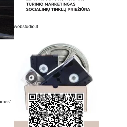
webstudio.lt
Times“