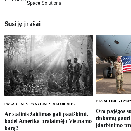
Space Solutions
tarp
įrašų
Susiję įrašai
PASAULINĖS GYN
PASAULINĖS GYNYBINĖS NAUJIENOS
Oro pajėgos s
Ar stalinis žaidimas gali paaiškinti,
tinkamų gauti 
kodėl Amerika pralaimėjo Vietnamo
įdarbinimo pre
karą?