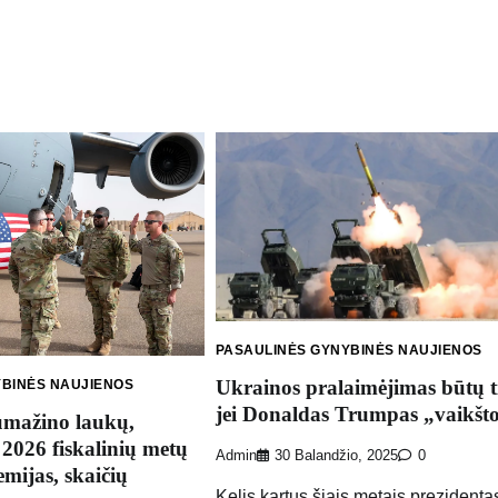
PASAULINĖS GYNYBINĖS NAUJIENOS
Ukrainos pralaimėjimas būtų t
YBINĖS NAUJIENOS
jei Donaldas Trumpas „vaikšt
umažino laukų,
2026 fiskalinių metų
Admin
30 Balandžio, 2025
0
mijas, skaičių
Kelis kartus šiais metais prezidenta