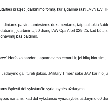
arties pratęsti įdarbinimo formą, kurią galima rasti „MyNavy H
agrindiniams patvirtinamiesiems dokumentams, taip pat tokia šab
vo dabartinį įdarbinimą 30 dienų IAW Ops Alert 029-25, kad būtų s
signavimų pasibaigimo.
e“ Norfolko sandorių aptarnavimo centrui ir, jei kiltų klausimų,
dėl uždarymo gali turėti įtakos, „Military Times“ sakė JAV karinio jū
riams išplėsti dėl vykstančio vyriausybės uždarymo.
rnybos nariams, kad dėl vykstančio vyriausybės uždarymo 60 di