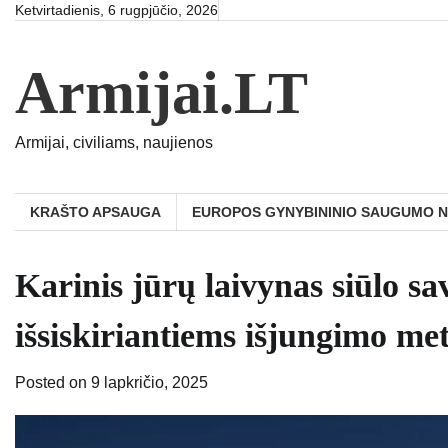
Skip
Ketvirtadienis, 6 rugpjūčio, 2026
to
content
Armijai.LT
Armijai, civiliams, naujienos
KRAŠTO APSAUGA
EUROPOS GYNYBININIO SAUGUMO 
Karinis jūrų laivynas siūlo s
išsiskiriantiems išjungimo me
Posted on
9 lapkričio, 2025