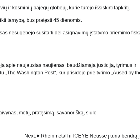
 ir kosminių pajėgų globėjų, kurie turėjo išsiskirti lapkritį.
ikti tarnybą, bus pratęsti 45 dienomis.
sas nesugebėjo susitarti dėl asignavimų įstatymo priėmimo fisk
oja apie naujausias naujienas, baudžiamąją justiciją, tyrimus ir
ntu „The Washington Post“, kur prisidėjo prie tyrimo „Aused by th
laivynas
,
metų
,
pratęsimą
,
savanorišką
,
siūlo
Next:
►Rheinmetall ir ICEYE Neusse įkuria bendrą