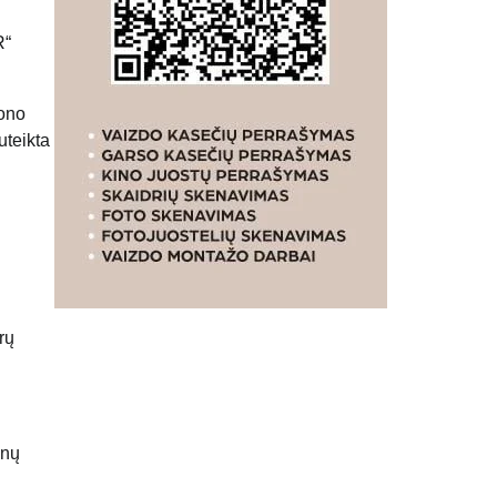
R“
lono
uteikta
rų
enų