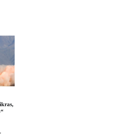
ikras,
o“
s