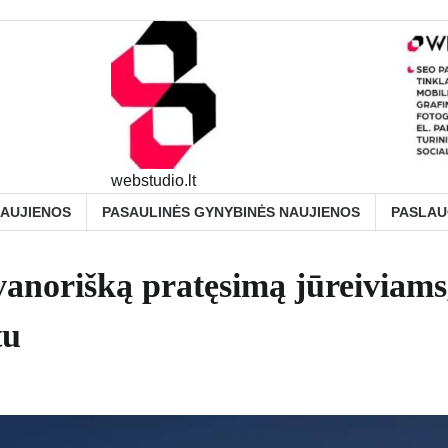
webstudio.lt
NAUJIENOS
PASAULINĖS GYNYBINĖS NAUJIENOS
PASLA
avanorišką pratęsimą jūreiviams
tu