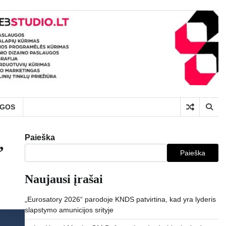
UGOS
Paieška
,
Paieška
Naujausi įrašai
„Eurosatory 2026“ parodoje KNDS patvirtina, kad yra lyderis
slapstymo amunicijos srityje