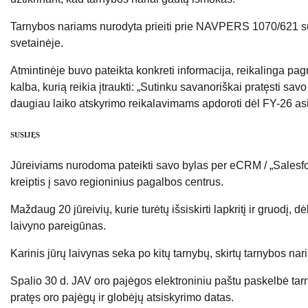
Tarnybos nariams nurodyta prieiti prie NAVPERS 1070/621 sut
svetainėje.
Atmintinėje buvo pateikta konkreti informacija, reikalinga p
kalba, kurią reikia įtraukti: „Sutinku savanoriškai pratęsti sa
daugiau laiko atskyrimo reikalavimams apdoroti dėl FY-26 a
SUSIJĘS
Jūreiviams nurodoma pateikti savo bylas per eCRM / „Salesforc
kreiptis į savo regioninius pagalbos centrus.
Maždaug 20 jūreivių, kurie turėtų išsiskirti lapkritį ir gruodį, 
laivyno pareigūnas.
Karinis jūrų laivynas seka po kitų tarnybų, skirtų tarnybos na
Spalio 30 d. JAV oro pajėgos elektroniniu paštu paskelbė ta
pratęs oro pajėgų ir globėjų atsiskyrimo datas.