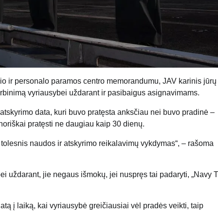
čio ir personalo paramos centro memorandumu, JAV karinis jūrų
arbinimą vyriausybei uždarant ir pasibaigus asignavimams.
 atskyrimo data, kuri buvo pratęsta anksčiau nei buvo pradinė –
noriškai pratęsti ne daugiau kaip 30 dienų.
s tolesnis naudos ir atskyrimo reikalavimų vykdymas“, – rašoma
ybei uždarant, jie negaus išmokų, jei nuspręs tai padaryti, „Navy 
 į laiką, kai vyriausybė greičiausiai vėl pradės veikti, taip