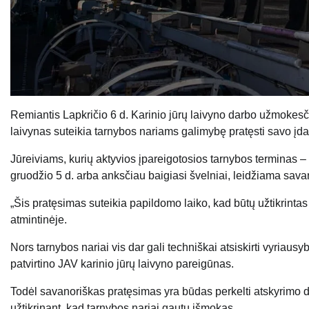
Remiantis Lapkričio 6 d. Karinio jūrų laivyno darbo užmokes
laivynas suteikia tarnybos nariams galimybę pratęsti savo įd
Jūreiviams, kurių aktyvios įpareigotosios tarnybos terminas –
gruodžio 5 d. arba anksčiau baigiasi švelniai, leidžiama sava
„Šis pratęsimas suteikia papildomo laiko, kad būtų užtikrinta
atmintinėje.
Nors tarnybos nariai vis dar gali techniškai atsiskirti vyriaus
patvirtino JAV karinio jūrų laivyno pareigūnas.
Todėl savanoriškas pratęsimas yra būdas perkelti atskyrimo datą
užtikrinant, kad tarnybos nariai gautų išmokas.