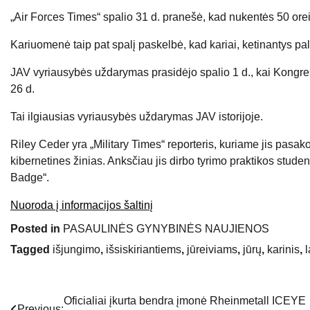
„Air Forces Times“ spalio 31 d. pranešė, kad nukentės 50 oreivių
Kariuomenė taip pat spalį paskelbė, kad kariai, ketinantys pal
JAV vyriausybės uždarymas prasidėjo spalio 1 d., kai Kongre
26 d.
Tai ilgiausias vyriausybės uždarymas JAV istorijoje.
Riley Ceder yra „Military Times“ reporteris, kuriame jis pasak
kibernetines žinias. Anksčiau jis dirbo tyrimo praktikos stude
Badge“.
Nuoroda į informacijos šaltinį
Posted in
PASAULINĖS GYNYBINĖS NAUJIENOS
Tagged
išjungimo
,
išsiskiriantiems
,
jūreiviams
,
jūrų
,
karinis
,
Oficialiai įkurta bendra įmonė Rheinmetall ICEYE
Navigacija
Previous: