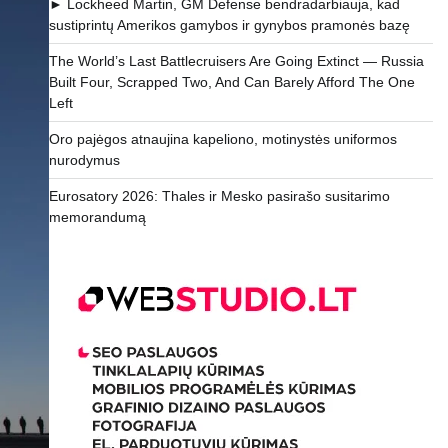
► Lockheed Martin, GM Defense bendradarbiauja, kad
sustiprintų Amerikos gamybos ir gynybos pramonės bazę
The World’s Last Battlecruisers Are Going Extinct — Russia
Built Four, Scrapped Two, And Can Barely Afford The One
Left
Oro pajėgos atnaujina kapeliono, motinystės uniformos
nurodymus
Eurosatory 2026: Thales ir Mesko pasirašo susitarimo
memorandumą