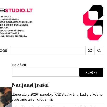
UGOS
Paieška
Paieška
Naujausi įrašai
„Eurosatory 2026“ parodoje KNDS patvirtina, kad yra lyderis
slapstymo amunicijos srityje