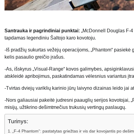
Santrauka ir pagrindiniai punktai:
„McDonnell Douglas F-4 Ph
tapdamas legendiniu Šaltojo karo kovotoju.
-Iš pradžių sukurtas vežėjų operacijoms, „Phantom“ pasiekė 
kelis pasaulio greičio įrašus.
-As, išskyrus „Visual-Range“ kovos galimybes, apsiginklavusi
atskleidė apribojimus, paskatindamas vėlesnius variantus įtra
-Tvirtas dviejų variklių karinio jūrų laivyno dizainas leido jai at
-Nors galiausiai pakeitė judresni paauglių serijos kovotoja
misijų, užtikrino dešimtmečius trukusių vertingų paslaugų.
Turinys:
„F-4 Phantom“: pastatytas griežtas ir vis dar kovojantis po deši