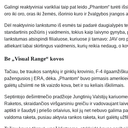
Galingi reaktyviniai varikliai taip pat leido „Phantom“ turėti 
oro iki oro, oras iki žemės, išorinio kuro ir žvalgybos įrangos 
Dėl reaktyvinio lankstumo iš esmės tai padarė daugialypės terpė
standartinis požiūris į vaidmenis, tokius kaip laivyno gynyb
lankstumas atsispindi filialuose, kuriuose ji tarnavo: JAV oro 
atliekant labai skirtingus vaidmenis, kurių reikia nedaug, o k
Be „Visual Range“ kovos
Tačiau, be traukos santykių ir ginklų krovinio, F-4 ilgaamžišk
pažengusios į ERA, dėka. „Phantom“ buvo pirmasis amerikieči
galėtų užsiimti ne tik vaizdo kova, bet ir su keliais iškilimais.
Septintojo dešimtmečio pradžioje Jungtinių Valstijų kariuome
Raketos, skraidančios viršgarsiniu greičiu ir vadovaujant laive
aptikti ir šaudyti į priešo orlaivius, kol jų net nebuvo galima 
valdoma raketa, pusiau aktyvia rankos raketa, kuri galėtų užfi