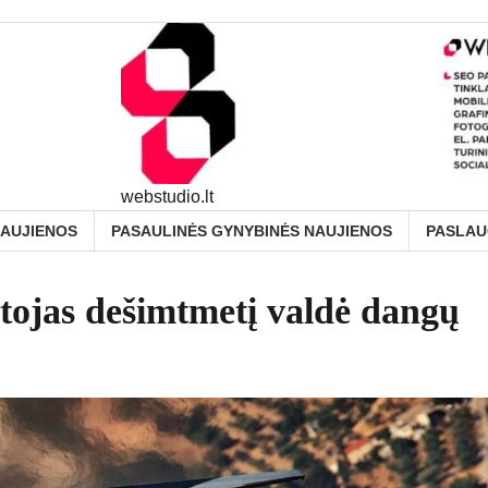
webstudio.lt
NAUJIENOS
PASAULINĖS GYNYBINĖS NAUJIENOS
PASLA
tojas dešimtmetį valdė dangų