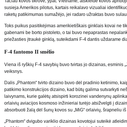
Tačiau kovos tikrovė, ypač Vietname, atskleidė kovos apriboji
susieja Amerikos pilotus, kartais reikalavo vizualiai identifiku
raketų patikimumas sumažėjo, jei radaro užraktas buvo sulaužyt
Toks puikus pasitikėjimas amerikietiškais ginklais kovai ne 
gabenami be borto pistoleto, o tai buvo nepaprastas nepalan
priežasties įtraukė ginklą, suteikdami F-4 dantis uždarame d
F-4 fantomo II smėlio
Viena iš ryškių F-4 savybių buvo tvirtas jo dizainas, esminis
veiksnys.
Dalis „Phantom“ tvirto dizaino buvo dėl pradinio ketinimo, kaip 
patikimo konstrukcijos dizaino, kad būtų galima sutvarkyti ne
laivynams, kurie galėtų atsispirti korozinei vandenynų aplinka
orlaivių aviacijos kosmoso inžinieriai turėjo atsižvelgti į diza
absorbuoti žalą dėl šunų kovos su „MiG“ orlaivių, šrapneliu iš p
„Phantom“ dvigubo variklio dizainas kovotojui suteikė atleidi