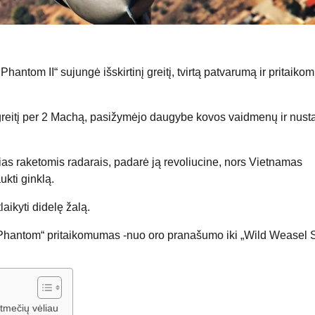
antom II“ sujungė išskirtinį greitį, tvirtą patvarumą ir pritaiko
greitį per 2 Machą, pasižymėjo daugybe kovos vaidmenų ir nust
as raketomis radarais, padarė ją revoliucine, nors Vietnamas
ukti ginklą.
laikyti didelę žalą.
i, „Phantom“ pritaikomumas -nuo oro pranašumo iki „Wild Weasel 
mtmečių vėliau