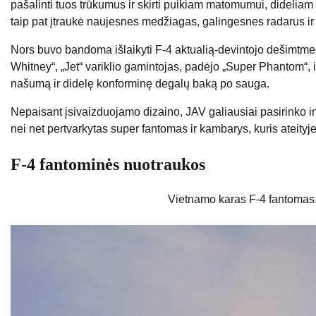
pašalinti tuos trūkumus ir skirti puikiam matomumui, dideliam
taip pat įtraukė naujesnes medžiagas, galingesnes radarus ir 
Nors buvo bandoma išlaikyti F-4 aktualią-devintojo dešimtmeči
Whitney“, „Jet“ variklio gamintojas, padėjo „Super Phantom“, 
našumą ir didelę konforminę degalų baką po sauga.
Nepaisant įsivaizduojamo dizaino, JAV galiausiai pasirinko inv
nei net pertvarkytas super fantomas ir kambarys, kuris ateityj
F-4 fantominės nuotraukos
Vietnamo karas F-4 fantomas.