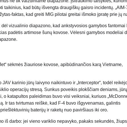
mus ne tik vaizdiniame diapazone. Įsitraukimo taisyklės, kuriom
oti taikinius, kad būtų išvengta draugiškų gaisro incidentų. „AIM-
as-faktas, kad greiti MIG pilotai greitai išmoko įpratę prie jų 
tik dėl vizualinio diapazono, kad ankstyvosios gamybos fantomai
kias padėtis artimose šunų kovose. Vėlesni gamybos modeliai d
iapazone.
 „Jet“ sėkmės žiauriose kovose, apibūdinančios karą Vietname,
JAV karinio jūrų laivyno naikintuvo ir „Interceptor“, todėl reikėj
šiklio operacijų stresą. Sunkus poveikis plokščiam deniams, jūr
i, o katapultos paleidimas buvo visi veiksniai, kuriuos „McDonne
iną. Ir tas tvirtumas reiškė, kad F-4 buvo išgyvenamas, galintis
riešlėktuvinių baterijų ir raketų nuo paviršiaus iki oro.
mo iš darbo: jei vieno variklio nepavyko, pakaks sekundės, žiups