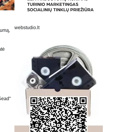
webstudio.lt
mumą,
atė
Sead“