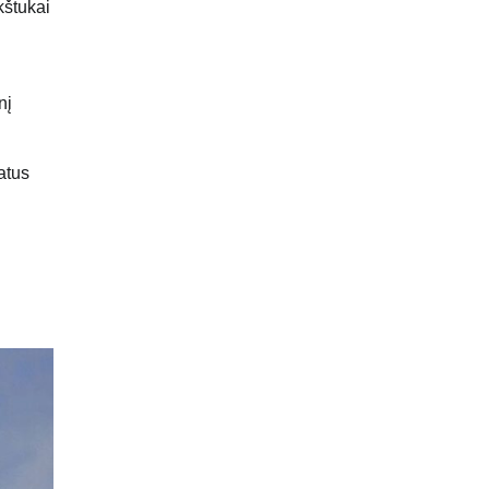
kštukai
nį
atus