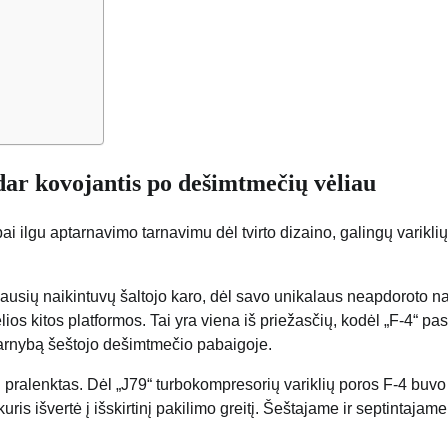
 dar kovojantis po dešimtmečių vėliau
ai ilgu aptarnavimo tarnavimu dėl tvirto dizaino, galingų variklių 
ausių naikintuvų šaltojo karo, dėl savo unikalaus neapdoroto 
elios kitos platformos. Tai yra viena iš priežasčių, kodėl „F-4“ pa
tarnybą šeštojo dešimtmečio pabaigoje.
pralenktas. Dėl „J79“ turbokompresorių variklių poros F-4 buvo
ris išvertė į išskirtinį pakilimo greitį. Šeštajame ir septintajame