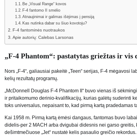
Be „Visual Range“ kovos
F-4 fantomo II smėlio
Atnaujinimai ir galimas išėjimas į pensiją
Kas nutinka dabar su šiuo kovotoju?
F-4 fantominės nuotraukos
Apie autorių: Calebas Larsonas
„F-4 Phantom“: pastatytas griežtas ir vis
Nors „F-4“, galiausiai pakeitė „Teen“ serijas, F-4 mėgavosi lab
kelių rezultatų programų.
„McDonnell Douglas F-4 Phantom II“ buvo vienas iš sėkmingi
ir pritaikomumo derinio-kvalifikacijų, kurias galėtų suderinti k
toks universalus, nepaisant to, kad pirmą kartą pradedamas 
Kai 1958 m. Pirmą kartą ėmėsi dangaus, fantomas buvo labai 
didelis-per 2 MACH arba dvigubai didesnis nei garso greitis, ku
dešimtmečiuose „Jet“ nustatė kelis pasaulio greičio rekordus.