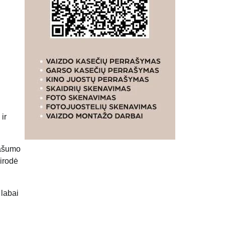
ir
našumo
sirodė
 labai