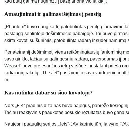
kad būtų galima nugrimzti į bazę ar orlaivio laikiklį.
Atnaujinimai ir galimas išėjimas į pensiją
„Phantom“ buvo daug kartų patobulintas per ilgą tarnavimo lai
paslaugą septintojo dešimtmečio pabaigoje. Tai buvo pirmas
skirta kovoti su šunimis, patobulintą radarą ir suderinamumą 
Per ateinantį dešimtmetį viena reikšmingiausių fantominių mo
savo ginklo, tačiau su galingesniu radaru, paversdamas jį pri
Weasel“ buvo ore esančios ietrų viršūnė, nustatant priešo or
radiacinių raketų. „The Jet“ pasižymėjo savo vaidmeniu ir at
m.
Kas nutinka dabar su šiuo kovotoju?
Nors „F-4“ pradinis dizainas buvo pajėgus, pabrėžė tiesioginį 
Tačiau reaktyvinis paaukotas posūkio rezultatas buvo gana sunk
Naujesni paauglių serijos „Jets“-JAV karinio jūrų laivyno F/A-