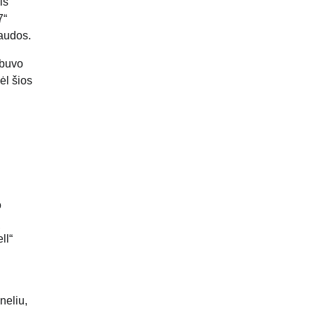
is
7“
naudos.
 buvo
ėl šios
o
ų
ll“
neliu,