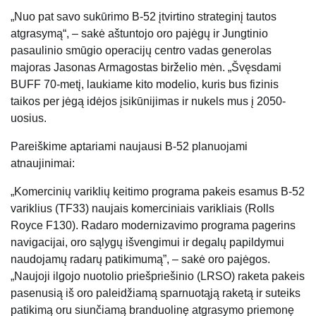
„Nuo pat savo sukūrimo B-52 įtvirtino strateginį tautos
atgrasymą“, – sakė aštuntojo oro pajėgų ir Jungtinio
pasaulinio smūgio operacijų centro vadas generolas
majoras Jasonas Armagostas birželio mėn. „Švęsdami
BUFF 70-metį, laukiame kito modelio, kuris bus fizinis
taikos per jėgą idėjos įsikūnijimas ir nukels mus į 2050-
uosius.
Pareiškime aptariami naujausi B-52 planuojami
atnaujinimai:
„Komercinių variklių keitimo programa pakeis esamus B-52
variklius (TF33) naujais komerciniais varikliais (Rolls
Royce F130). Radaro modernizavimo programa pagerins
navigacijai, oro sąlygų išvengimui ir degalų papildymui
naudojamų radarų patikimumą”, – sakė oro pajėgos.
„Naujoji ilgojo nuotolio priešpriešinio (LRSO) raketa pakeis
pasenusią iš oro paleidžiamą sparnuotąją raketą ir suteiks
patikimą oru siunčiamą branduolinę atgrasymo priemonę