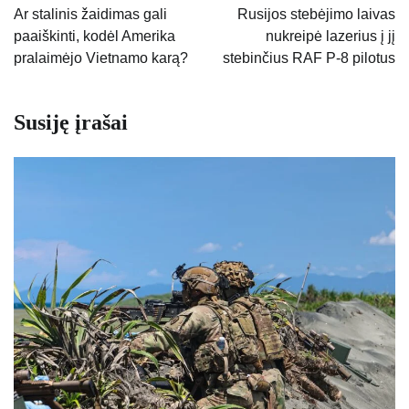
tarp
Ar stalinis žaidimas gali
Rusijos stebėjimo laivas
paaiškinti, kodėl Amerika
nukreipė lazerius į jį
įrašų
pralaimėjo Vietnamo karą?
stebinčius RAF P-8 pilotus
Susiję įrašai