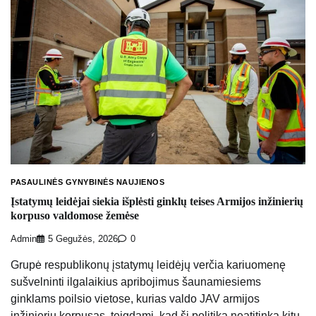
PASAULINĖS GYNYBINĖS NAUJIENOS
Įstatymų leidėjai siekia išplėsti ginklų teises Armijos inžinierių
korpuso valdomose žemėse
Admin
5 Gegužės, 2026
0
Grupė respublikonų įstatymų leidėjų verčia kariuomenę
sušvelninti ilgalaikius apribojimus šaunamiesiems
ginklams poilsio vietose, kurias valdo JAV armijos
inžinierių korpusas, teigdami, kad ši politika neatitinka kitų