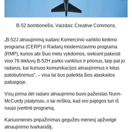
B-52 bombonešis. Vaizdas: Creative Commons.
„B-52J atnaujinimą sudaro Komercinio variklio keitimo
programa (CERP) ir Radarų modernizavimo programa
(RMP), kurios abi šiuo metu vykdomos, siekiant pakeisti
viso 76 lėktuvų B-52H parko variklius ir pilonus, taip pat jo
radarus, kai kuriuos komunikacijos atnaujinimus ir kitus
patobulinimus“, – visa tai bus pateikta šios ataskaitos
pabaigoje.
Visų pirma dėl radaro atnaujinimo buvo pažeistas Nunn-
McCurdy įstatymas, o tai reiškia, kad oro pajėgos turi iš
naujo įvertinti programą.
Kariuomenės pripažinimas gegužės mėnesį apžvelgė
atnaujinimo tvarkaraštį.