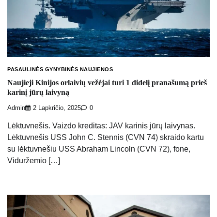
PASAULINĖS GYNYBINĖS NAUJIENOS
Naujieji Kinijos orlaivių vežėjai turi 1 didelį pranašumą prieš
karinį jūrų laivyną
Admin
2 Lapkričio, 2025
0
Lėktuvnešis. Vaizdo kreditas: JAV karinis jūrų laivynas.
Lėktuvnešis USS John C. Stennis (CVN 74) skraido kartu
su lėktuvnešiu USS Abraham Lincoln (CVN 72), fone,
Viduržemio […]