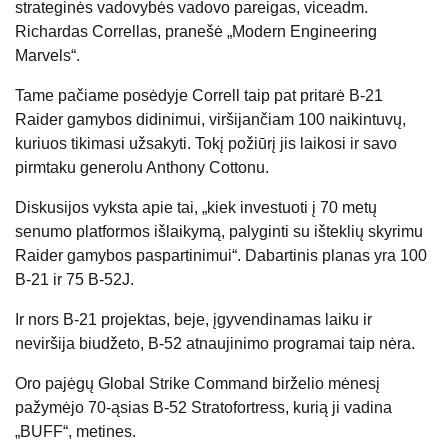
strateginės vadovybės vadovo pareigas, viceadm.
Richardas Correllas, pranešė „Modern Engineering
Marvels“.
Tame pačiame posėdyje Correll taip pat pritarė B-21
Raider gamybos didinimui, viršijančiam 100 naikintuvų,
kuriuos tikimasi užsakyti. Tokį požiūrį jis laikosi ir savo
pirmtaku generolu Anthony Cottonu.
Diskusijos vyksta apie tai, „kiek investuoti į 70 metų
senumo platformos išlaikymą, palyginti su išteklių skyrimu
Raider gamybos paspartinimui“. Dabartinis planas yra 100
B-21 ir 75 B-52J.
Ir nors B-21 projektas, beje, įgyvendinamas laiku ir
neviršija biudžeto, B-52 atnaujinimo programai taip nėra.
Oro pajėgų Global Strike Command birželio mėnesį
pažymėjo 70-ąsias B-52 Stratofortress, kurią ji vadina
„BUFF“, metines.