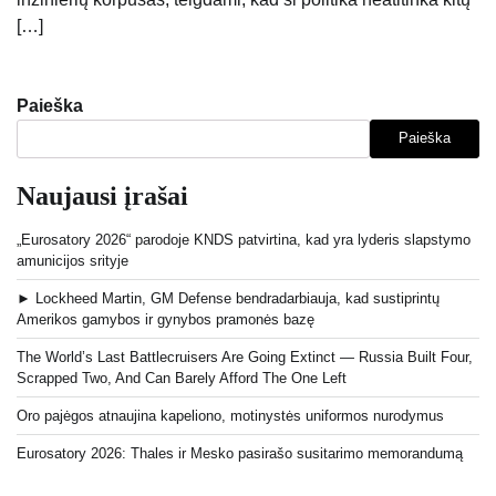
[…]
Paieška
Paieška
Naujausi įrašai
„Eurosatory 2026“ parodoje KNDS patvirtina, kad yra lyderis slapstymo
amunicijos srityje
► Lockheed Martin, GM Defense bendradarbiauja, kad sustiprintų
Amerikos gamybos ir gynybos pramonės bazę
The World’s Last Battlecruisers Are Going Extinct — Russia Built Four,
Scrapped Two, And Can Barely Afford The One Left
Oro pajėgos atnaujina kapeliono, motinystės uniformos nurodymus
Eurosatory 2026: Thales ir Mesko pasirašo susitarimo memorandumą