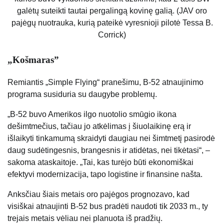
galėtų suteikti tautai pergalingą kovinę galią. (JAV oro
pajėgų nuotrauka, kurią pateikė vyresnioji pilotė Tessa B.
Corrick)
„Košmaras”
Remiantis „Simple Flying“ pranešimu, B-52 atnaujinimo
programa susiduria su daugybe problemų.
„B-52 buvo Amerikos ilgo nuotolio smūgio ikona
dešimtmečius, tačiau jo atkėlimas į šiuolaikinę erą ir
išlaikyti tinkamumą skraidyti daugiau nei šimtmetį pasirodė
daug sudėtingesnis, brangesnis ir atidėtas, nei tikėtasi“, –
sakoma ataskaitoje. „Tai, kas turėjo būti ekonomiškai
efektyvi modernizacija, tapo logistine ir finansine našta.
Anksčiau šiais metais oro pajėgos prognozavo, kad
visiškai atnaujinti B-52 bus pradėti naudoti tik 2033 m., ty
trejais metais vėliau nei planuota iš pradžių.