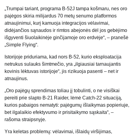
„Trumpai tariant, programa B-52J tampa košmaru, nes oro
pajėgos skiria milijardus 70 metų senumo platformos
atnaujinimui, kurį kamuoja integracijos vėlavimai,
didėjančios sąnaudos ir rimtos abejonės dėl jos gebėjimo
išgyventi šiuolaikinėje ginčijamoje oro erdvėje“, – pranešė
„Simple Flying“.
Istorijoje priduriama, kad nors B-52, kurio eksploatacija
netrukus sulauks šimtmečio, yra „ilgiausiai tarnaujantis
kovinis lėktuvas istorijoje“, jis rizikuoja pasenti – net ir
atnaujinus.
„Oro pajėgų sprendimas toliau jį tobulinti, o ne visiškai
pereiti prie slapto B-21 Raider, lėmė Catch-22 situaciją,
kurios pabaigos nematyti: pajėgumų išlaikymas popieriuje,
bet ilgalaikio efektyvumo ir prisitaikymo sąskaita“, –
rašoma straipsnyje.
Yra keletas problemų: vėlavimai, išlaidų viršijimas,