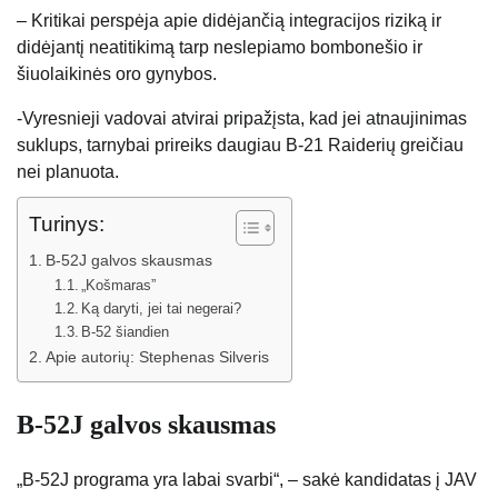
– Kritikai perspėja apie didėjančią integracijos riziką ir
didėjantį neatitikimą tarp neslepiamo bombonešio ir
šiuolaikinės oro gynybos.
-Vyresnieji vadovai atvirai pripažįsta, kad jei atnaujinimas
suklups, tarnybai prireiks daugiau B-21 Raiderių greičiau
nei planuota.
Turinys:
B-52J galvos skausmas
„Košmaras”
Ką daryti, jei tai negerai?
B-52 šiandien
Apie autorių: Stephenas Silveris
B-52J galvos skausmas
„B-52J programa yra labai svarbi“, – sakė kandidatas į JAV