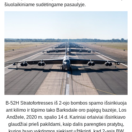
šiuolaikiniame sudėtingame pasaulyje.
B-52H Stratofortresses iš 2-ojo bombos sparno išsirikiuoja
ant kilimo ir tūpimo tako Barksdale oro pajėgų bazėje, Los
Andžele, 2020 m. spalio 14 d. Kariniai orlaiviai išsirikiavo
glaudžiai prieš pakildami, kaip dalis parengties pratybų,
kurios buvo vykdomos siekiant užtikrinti, kad 2-asis BW