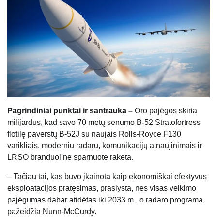
Pagrindiniai punktai ir santrauka –
Oro pajėgos skiria
milijardus, kad savo 70 metų senumo B-52 Stratofortress
flotilę paverstų B-52J su naujais Rolls-Royce F130
varikliais, moderniu radaru, komunikacijų atnaujinimais ir
LRSO branduoline sparnuote raketa.
– Tačiau tai, kas buvo įkainota kaip ekonomiškai efektyvus
eksploatacijos pratęsimas, praslysta, nes visas veikimo
pajėgumas dabar atidėtas iki 2033 m., o radaro programa
pažeidžia Nunn-McCurdy.