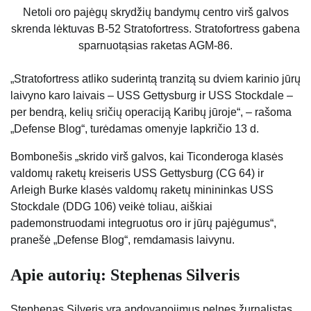
Netoli oro pajėgų skrydžių bandymų centro virš galvos
skrenda lėktuvas B-52 Stratofortress. Stratofortress gabena
sparnuotąsias raketas AGM-86.
„Stratofortress atliko suderintą tranzitą su dviem karinio jūrų
laivyno karo laivais – USS Gettysburg ir USS Stockdale –
per bendrą, kelių sričių operaciją Karibų jūroje“, – rašoma
„Defense Blog“, turėdamas omenyje lapkričio 13 d.
Bombonešis „skrido virš galvos, kai Ticonderoga klasės
valdomų raketų kreiseris USS Gettysburg (CG 64) ir
Arleigh Burke klasės valdomų raketų minininkas USS
Stockdale (DDG 106) veikė toliau, aiškiai
pademonstruodami integruotus oro ir jūrų pajėgumus“,
pranešė „Defense Blog“, remdamasis laivynu.
Apie autorių: Stephenas Silveris
Stephenas Silveris yra apdovanojimus pelnęs žurnalistas,