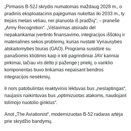
„Pirmasis B-52J skrydis numatomas maždaug 2028 m., o
pradinis eksploatacinis pajėgumas nukeltas iki 2033 m., ty
trejais metais vėliau, nei planuota iš pradžių“, – pranešė
„Army Recognition“. „Vėlavimas atsirado dėl
nepakankamai įvertinto finansavimo, integracijos iššūkių ir
materialinės sekos problemų, kurias nustatė Vyriausybės
atskaitomybės biuras (GAO). Programa susidūrė su
panašiomis kliūtimis kaip ir kiti pagrindiniai JAV kariniai
pirkimai, tačiau vis dėlto ji pažengė į priekį, o variklio
komponentas buvo tinkamas nepaisant bendros
integracijos nesėkmių.
Ir nors patobulintas reaktyvinis lėktuvas bus „neslaptingas“,
naujasis naikintuvas bus „optimizuotas atakoms, naudojant
tolimojo nuotolio ginklus“.
Anot „The Aviationist“, modernizuotas B-52 radaras artėja
prie skrydžio bandymų.