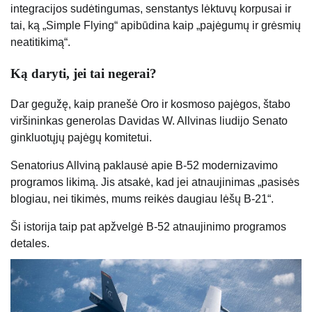
integracijos sudėtingumas, senstantys lėktuvų korpusai ir
tai, ką „Simple Flying“ apibūdina kaip „pajėgumų ir grėsmių
neatitikimą“.
Ką daryti, jei tai negerai?
Dar gegužę, kaip pranešė Oro ir kosmoso pajėgos, štabo
viršininkas generolas Davidas W. Allvinas liudijo Senato
ginkluotųjų pajėgų komitetui.
Senatorius Allviną paklausė apie B-52 modernizavimo
programos likimą. Jis atsakė, kad jei atnaujinimas „pasisės
blogiau, nei tikimės, mums reikės daugiau lėšų B-21“.
Ši istorija taip pat apžvelgė B-52 atnaujinimo programos
detales.