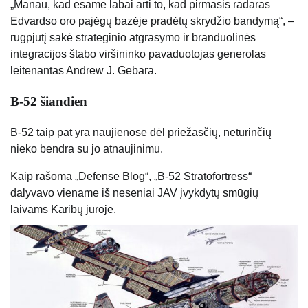
„Manau, kad esame labai arti to, kad pirmasis radaras
Edvardso oro pajėgų bazėje pradėtų skrydžio bandymą“, –
rugpjūtį sakė strateginio atgrasymo ir branduolinės
integracijos štabo viršininko pavaduotojas generolas
leitenantas Andrew J. Gebara.
B-52 šiandien
B-52 taip pat yra naujienose dėl priežasčių, neturinčių
nieko bendra su jo atnaujinimu.
Kaip rašoma „Defense Blog“, „B-52 Stratofortress“
dalyvavo viename iš neseniai JAV įvykdytų smūgių
laivams Karibų jūroje.