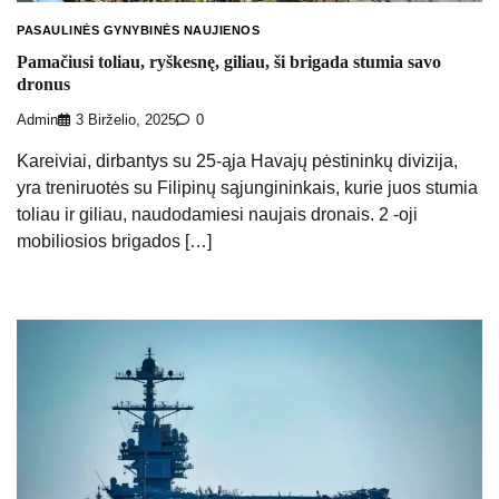
PASAULINĖS GYNYBINĖS NAUJIENOS
Pamačiusi toliau, ryškesnę, giliau, ši brigada stumia savo
dronus
Admin
3 Birželio, 2025
0
Kareiviai, dirbantys su 25-ąja Havajų pėstininkų divizija,
yra treniruotės su Filipinų sąjungininkais, kurie juos stumia
toliau ir giliau, naudodamiesi naujais dronais. 2 -oji
mobiliosios brigados […]