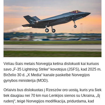
Vėliau šiais metais Norvegija ketina dislokuoti kai kuriuos
savo „F-35 Lightning Strike“ kovotojus (JSFS), kad 2025 m.
Birželio 30 d. „X Media“ kanale paskelbė Norvegijos
gynybos ministerija (MOD).
Orlaivis bus dislokuotas į Rzeszów oro uostą, kuris yra šiek
tiek daugiau nei 70 km nuo Lenkijos sienos su Ukraina, „šį
rudenį“, teigė Norvegijos modifikacija, pridurdama, kad