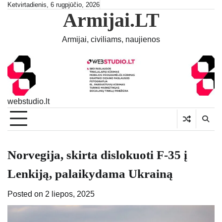
Skip
Ketvirtadienis, 6 rugpjūčio, 2026
Armijai.LT
to
content
Armijai, civiliams, naujienos
webstudio.lt
Norvegija, skirta dislokuoti F-35 į
Lenkiją, palaikydama Ukrainą
Posted on
2 liepos, 2025