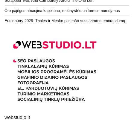
Scrapped Two, And Can Barely Afford The One Left
Oro pajėgos atnaujina kapeliono, motinystės uniformos nurodymus
Eurosatory 2026: Thales ir Mesko pasirašo susitarimo memorandumą
webstudio.lt