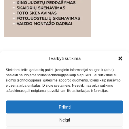
Tvarkyti sutikimą
WEBSTUDIO.LT
© SKAITMENINIO MARKETINGO
Siekdami teikti geriausią patirtį, įrenginio informacijai saugoti ir (arba)
PASLAUGOS. SEO tekstų rašymas, turinio kūrimas,
pasiekti naudojame tokias technologijas kaip slapukus. Jei sutiksime su
straipsnių rašymas ir talpinimas į mūsų valdomas
šiomis technologijomis, galėsime apdoroti duomenis, tokius kaip naršymo
svetaines.2026
Armijai.LT
Theme: Express News By
Adore
elgsena arba unikalūs ID šioje svetainėje. Nesutikimas arba sutikimo
atšaukimas gali neigiamai paveikti tam tikras funkcijas ir funkcijas.
Themes
.
Priimti
Draugai: -
Marketingo agentūra
-
Teisinės
konsultacijos
-
Skaidrių skenavimas
-
Klaipedos miesto
Neigti
naujienos
-
Miesto naujienos
-
Saulius Narbutas
-
Įvaizdžio