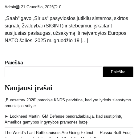
Admin
21 Gruodžio, 2025
0
„Saab“ gavo „Sirius“ pasyviosios jutiklių sistemos, skirtos
signalų žvalgybai (SIGINT) ir stebėjimui, įskaitant
susijusias paslaugas, užsakymą iš neįvardytos Europos
NATO šalies, 2025 m. gruodžio 19 […]
Paieška
Paieška
Naujausi įrašai
„Eurosatory 2026“ parodoje KNDS patvirtina, kad yra lyderis slapstymo
amunicijos srityje
► Lockheed Martin, GM Defense bendradarbiauja, kad sustiprintų
Amerikos gamybos ir gynybos pramonės bazę
The World’s Last Battlecruisers Are Going Extinct — Russia Built Four,