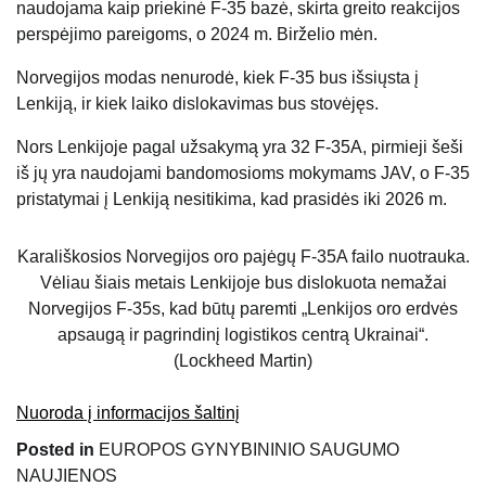
naudojama kaip priekinė F-35 bazė, skirta greito reakcijos
perspėjimo pareigoms, o 2024 m. Birželio mėn.
Norvegijos modas nenurodė, kiek F-35 bus išsiųsta į
Lenkiją, ir kiek laiko dislokavimas bus stovėjęs.
Nors Lenkijoje pagal užsakymą yra 32 F-35A, pirmieji šeši
iš jų yra naudojami bandomosioms mokymams JAV, o F-35
pristatymai į Lenkiją nesitikima, kad prasidės iki 2026 m.
Karališkosios Norvegijos oro pajėgų F-35A failo nuotrauka.
Vėliau šiais metais Lenkijoje bus dislokuota nemažai
Norvegijos F-35s, kad būtų paremti „Lenkijos oro erdvės
apsaugą ir pagrindinį logistikos centrą Ukrainai“.
(Lockheed Martin)
Nuoroda į informacijos šaltinį
Posted in
EUROPOS GYNYBININIO SAUGUMO
NAUJIENOS