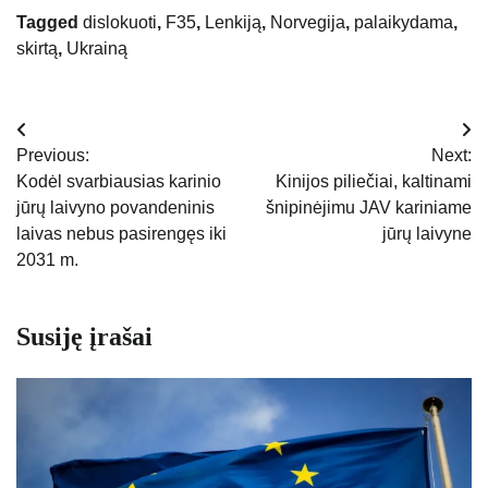
Tagged
dislokuoti
,
F35
,
Lenkiją
,
Norvegija
,
palaikydama
,
skirtą
,
Ukrainą
Navigacija
Previous:
Next:
tarp
Kodėl svarbiausias karinio
Kinijos piliečiai, kaltinami
jūrų laivyno povandeninis
šnipinėjimu JAV kariniame
įrašų
laivas nebus pasirengęs iki
jūrų laivyne
2031 m.
Susiję įrašai