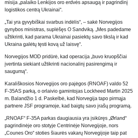
misija „palaiko Lenkijos oro erdvės apsaugą ir pagrindinį
logistikos centrą Ukrainai“.
„Tai yra gyvybiškai svarbus indėlis“, – sakė Norvegijos
gynybos ministras, suplėšęs O Sandviką. „Mes padedame
užtikrinti, kad parama Ukrainai pasiektų savo tikslą ir kad
Ukraina galėtų tęsti kovą už laisvę“.
Norvegijos MOD pridūrė, kad operacija „buvo kruopščiai
įvertinta siekiant užtikrinti nacionalinį pasirengimą ir
saugumą“.
Karališkosios Norvegijos oro pajėgos (RNOAF) valdo 52
F-35AS parką, o orlaivio gamintojas Lockheed Martin 2025
m. Balandžio 1 d. Paskelbė, kad Norvegija tapo pirmąja
partnere JSF programoje, kad baigtų savo įrašų programą.
„RNOAF“ F-35A parkas daugiausia yra įsikūręs „Ørland“
pagrindinėje oro stotyje Centrinėje Norvegijoje, nors
„Counes Oro“ stoties šiaurės vakarų Norvegijoje taip pat