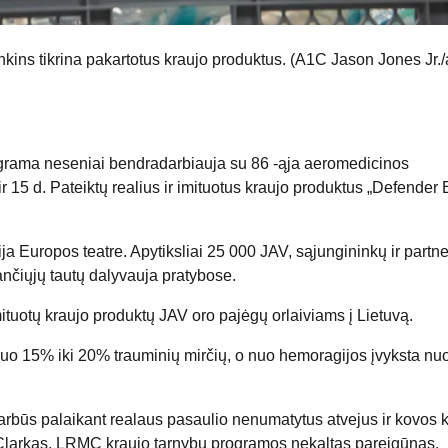
nkins tikrina pakartotus kraujo produktus. (A1C Jason Jones Jr./
ograma neseniai bendradarbiauja su 86 -ąja aeromedicinos
15 d. Pateiktų realius ir imituotus kraujo produktus „Defender
a Europos teatre. Apytiksliai 25 000 JAV, sąjungininkų ir partne
ančiųjų tautų dalyvauja pratybose.
ituotų kraujo produktų JAV oro pajėgų orlaiviams į Lietuvą.
nuo 15% iki 20% trauminių mirčių, o nuo hemoragijos įvyksta n
i svarbūs palaikant realaus pasaulio nenumatytus atvejus ir kovos 
Clarkas, LRMC kraujo tarnybų programos nekaltas pareigūnas.