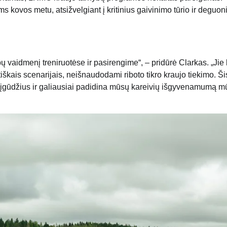
 kovos metu, atsižvelgiant į kritinius gaivinimo tūrio ir deguon
bų vaidmenį treniruotėse ir pasirengime“, – pridūrė Clarkas. „Jie 
škais scenarijais, neišnaudodami riboto tikro kraujo tiekimo. Ši
 įgūdžius ir galiausiai padidina mūsų kareivių išgyvenamumą m