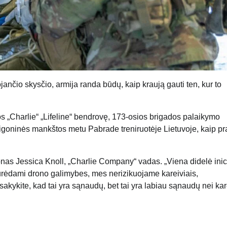
ojančio skysčio, armija randa būdų, kaip kraują gauti ten, kur to
os „Charlie“ „Lifeline“ bendrovę, 173-osios brigados palaikymo
 ligoninės mankštos metu Pabrade treniruotėje Lietuvoje, kaip pr
nas Jessica Knoll, „Charlie Company“ vadas. „Viena didelė inic
Turėdami drono galimybes, mes nerizikuojame kareiviais,
nesakykite, kad tai yra sąnaudų, bet tai yra labiau sąnaudų nei kar