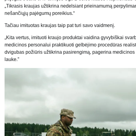
„Tikrasis kraujas užtikrina nedelsiant prieinamumą perpylimams
nešančiųjų pajėgumų poreikius.“
Tačiau imituotas kraujas taip pat turi savo vaidmenį.
„Kita vertus, imituoti kraujo produktai vaidina gyvybiškai svar
medicinos personalui praktikuoti gelbėjimo procedūras realisti
dvigubas požiūris užtikrina pasirengimą, pagerina medicinos
lauke.”