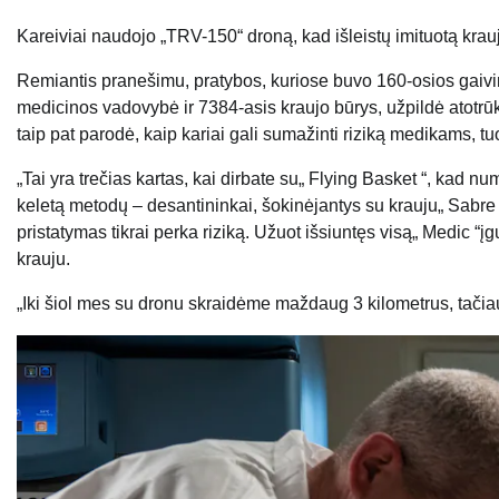
Kareiviai naudojo „TRV-150“ droną, kad išleistų imituotą krau
Remiantis pranešimu, pratybos, kuriose buvo 160-osios gaivinto
medicinos vadovybė ir 7384-asis kraujo būrys, užpildė atotrūkį
taip pat parodė, kaip kariai gali sumažinti riziką medikams,
„Tai yra trečias kartas, kai dirbate su„ Flying Basket “, kad
keletą metodų – desantininkai, šokinėjantys su krauju„ Sabre 
pristatymas tikrai perka riziką. Užuot išsiuntęs visą„ Medic “įg
krauju.
„Iki šiol mes su dronu skraidėme maždaug 3 kilometrus, tačiau