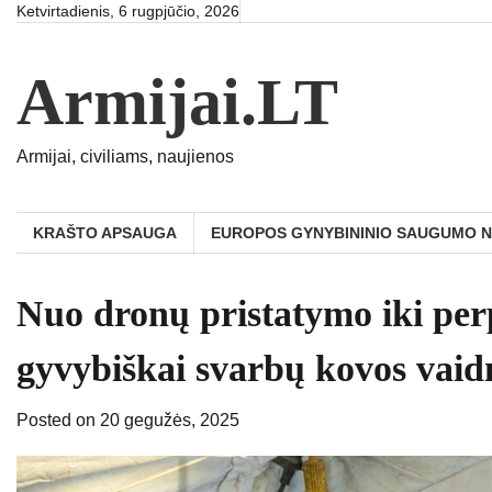
Skip
Ketvirtadienis, 6 rugpjūčio, 2026
to
content
Armijai.LT
Armijai, civiliams, naujienos
KRAŠTO APSAUGA
EUROPOS GYNYBININIO SAUGUMO 
Nuo dronų pristatymo iki per
gyvybiškai svarbų kovos vai
Posted on
20 gegužės, 2025