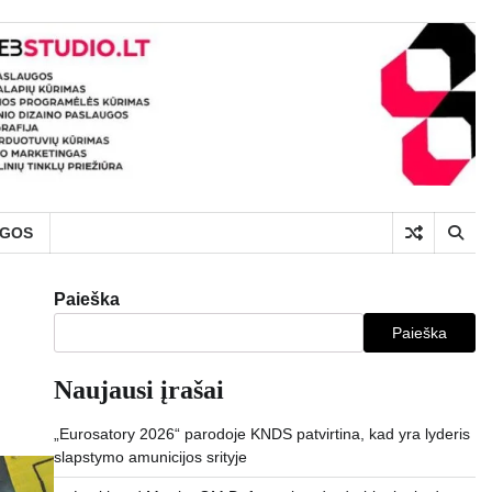
UGOS
Paieška
Paieška
Naujausi įrašai
„Eurosatory 2026“ parodoje KNDS patvirtina, kad yra lyderis
slapstymo amunicijos srityje