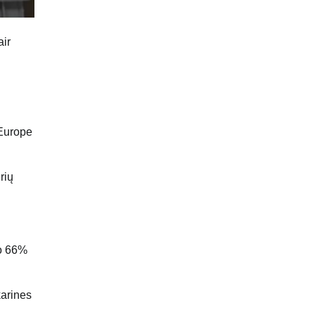
air
 Europe
rių
uo 66%
karines