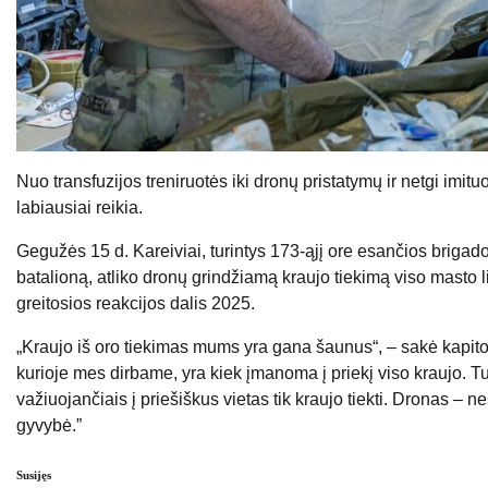
Nuo transfuzijos treniruotės iki dronų pristatymų ir netgi imitu
labiausiai reikia.
Gegužės 15 d. Kareiviai, turintys 173-ąjį ore esančios brigad
batalioną, atliko dronų grindžiamą kraujo tiekimą viso masto
greitosios reakcijos dalis 2025.
„Kraujo iš oro tiekimas mums yra gana šaunus“, – sakė kapito
kurioje mes dirbame, yra kiek įmanoma į priekį viso kraujo. 
važiuojančiais į priešiškus vietas tik kraujo tiekti. Dronas – 
gyvybė.”
Susijęs