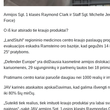
Armijos Sgt. 1 klasės Raymond Clark ir Staff Sgt. Michelle Je
Force)
O iš kur atsirado tie kraujo produktai?
„LandStuhl“ regioninio medicinos centro kraujo paslaugų pr
evakuacijos eskadra Ramsteino oro bazėje, kad gegužės 14 ir 
25“ pratyboms.
„Defender Europe“ yra didžiausia kasmetinė armijos dislokacij
kariuomenės, 29 sąjungininkų ir partnerių tautos bei 18 priim
Pratimams centro kariai paruošė daugiau nei 1000 realių ir im
JAV karinės ataskaitos apskaičiavimas, kad galima išvengti 
iki 80% šių mirčių.
„Suteikti tiek realius, tiek imituoti kraujo produktai yra laba
pajėgas“,-sakė JAV armijos Sgt. 1-osios klasės Raymondas 