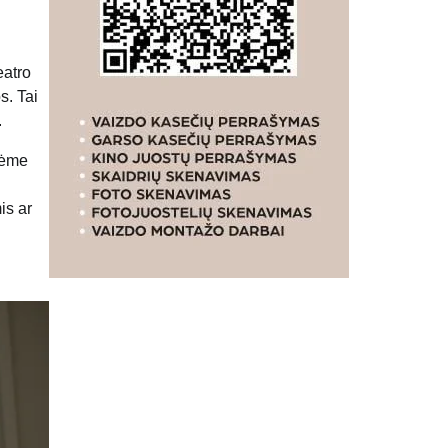
eatro
s. Tai
.
dėme
is ar