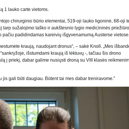
ją 1 lauko carte vietoms.
jo chirurginio būrio elementai, 519-oji lauko ligoninė, 68-oji t
 tarp sužalojimo taško ir aukštesnio lygio medicininės priežiūro
 tuo pačiu padidindamas kareivių išgyvenamumą Austerse vietose
 numestumėte kraują, naudojant dronus“, – sakė Knoll. „Mes išban
“sankryžoje, išstumdami kraują iš lėktuvų -, tačiau šis drono
ulą į priekį, dabar galime nusiųsti droną su VIII klasės reikmenim
 jis gali būti daugiau. Būtent tai mes dabar treniravome.”