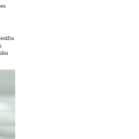
ies
leidžia
s
ūšio