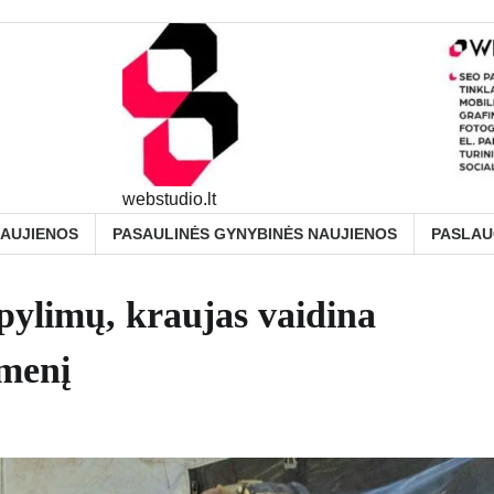
webstudio.lt
NAUJIENOS
PASAULINĖS GYNYBINĖS NAUJIENOS
PASLA
pylimų, kraujas vaidina
dmenį