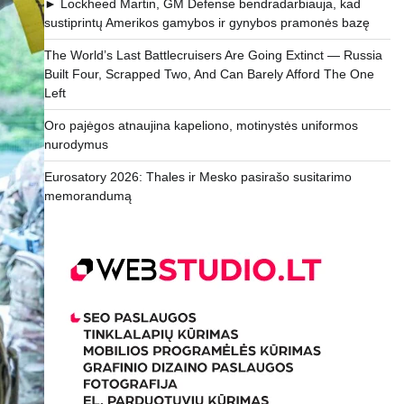
► Lockheed Martin, GM Defense bendradarbiauja, kad
sustiprintų Amerikos gamybos ir gynybos pramonės bazę
The World’s Last Battlecruisers Are Going Extinct — Russia
Built Four, Scrapped Two, And Can Barely Afford The One
Left
Oro pajėgos atnaujina kapeliono, motinystės uniformos
nurodymus
Eurosatory 2026: Thales ir Mesko pasirašo susitarimo
memorandumą