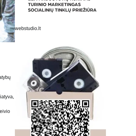
webstudio.lt
atybų
iatyva,
eivio