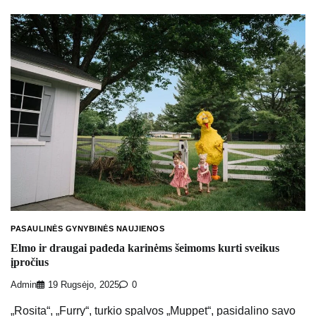
PASAULINĖS GYNYBINĖS NAUJIENOS
Elmo ir draugai padeda karinėms šeimoms kurti sveikus
įpročius
Admin
19 Rugsėjo, 2025
0
„Rosita“, „Furry“, turkio spalvos „Muppet“, pasidalino savo