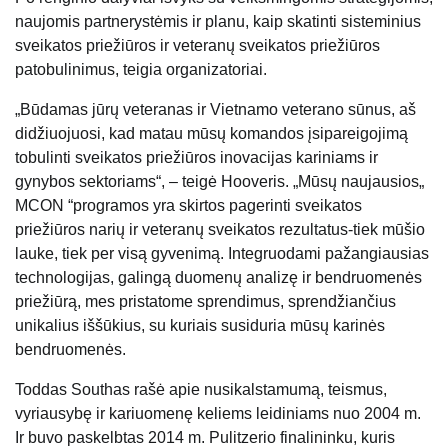
naujomis partnerystėmis ir planu, kaip skatinti sisteminius
sveikatos priežiūros ir veteranų sveikatos priežiūros
patobulinimus, teigia organizatoriai.
„Būdamas jūrų veteranas ir Vietnamo veterano sūnus, aš
didžiuojuosi, kad matau mūsų komandos įsipareigojimą
tobulinti sveikatos priežiūros inovacijas kariniams ir
gynybos sektoriams“, – teigė Hooveris. „Mūsų naujausios„
MCON “programos yra skirtos pagerinti sveikatos
priežiūros narių ir veteranų sveikatos rezultatus-tiek mūšio
lauke, tiek per visą gyvenimą. Integruodami pažangiausias
technologijas, galingą duomenų analizę ir bendruomenės
priežiūrą, mes pristatome sprendimus, sprendžiančius
unikalius iššūkius, su kuriais susiduria mūsų karinės
bendruomenės.
Toddas Southas rašė apie nusikalstamumą, teismus,
vyriausybę ir kariuomenę keliems leidiniams nuo 2004 m.
Ir buvo paskelbtas 2014 m. Pulitzerio finalininku, kuris