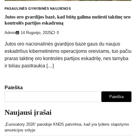
PASAULINĖS GYNYBINĖS NAUJIENOS
Jutos oro gvardijos bazė, kad būtų galima nutiesti taktinę oro
kontrolės partijos eskadroną
Admin
14 Rugsėjo, 2025
0
Jutos oro nacionalinės gvardijos bazė gaus du naujus
eskadrilius kibernetinėms operacijoms oreiviams, tuo pačiu
praras taktinę oro kontrolės partijos eskadrilę, nes tarnyba
ir toliau pasitraukia […]
Paieška
Paieška
Naujausi įrašai
„Eurosatory 2026“ parodoje KNDS patvirtina, kad yra lyderis slapstymo
amunicijos srityje