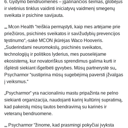
6. Gydymo bendruomenės – įgalinančios šeimas, globėjus
ir vietinius tinklus vaidinti iniciatyvų vaidmenį smegenų
sveikata ir psichine savijauta.
„„ Mcon Health “reiškia permąstyti, kaip mes artėjame prie
priežiūros, psichinės sveikatos ir savižudybių prevencijos
tęstinumo“,-sakė MCON įkūrėjas Waco Hooveris.
„Suderindami neuromokslų, psichinės sveikatos,
technologijų ir politikos lyderius, mes puoselėjame
ekosistemą, kur novatoriškus sprendimus galima kurti ir
išplėsti siekiant išgelbėti gyvybes. Mūsų partnerystė su„
Psycharmor “sustiprina mūsų sugebėjimą paversti įžvalgas
į veiksmus.“
„Psycharmor“ yra nacionaliniu mastu pripažinta ne pelno
siekianti organizacija, naudojanti karinį kultūrinį supratimą,
kad pakeistų mūsų tautos bendravimą su karinės ir
veteranų bendruomene.
„„ Psycharmor “žinome, kad prasmingi pokyčiai įvyksta