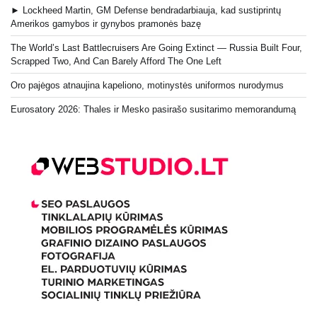
► Lockheed Martin, GM Defense bendradarbiauja, kad sustiprintų
Amerikos gamybos ir gynybos pramonės bazę
The World’s Last Battlecruisers Are Going Extinct — Russia Built Four,
Scrapped Two, And Can Barely Afford The One Left
Oro pajėgos atnaujina kapeliono, motinystės uniformos nurodymus
Eurosatory 2026: Thales ir Mesko pasirašo susitarimo memorandumą