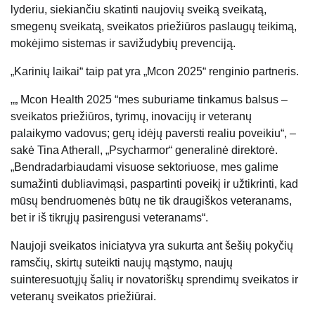
lyderiu, siekiančiu skatinti naujovių sveiką sveikatą,
smegenų sveikatą, sveikatos priežiūros paslaugų teikimą,
mokėjimo sistemas ir savižudybių prevenciją.
„Karinių laikai“ taip pat yra „Mcon 2025“ renginio partneris.
„„ Mcon Health 2025 “mes suburiame tinkamus balsus –
sveikatos priežiūros, tyrimų, inovacijų ir veteranų
palaikymo vadovus; gerų idėjų paversti realiu poveikiu“, –
sakė Tina Atherall, „Psycharmor“ generalinė direktorė.
„Bendradarbiaudami visuose sektoriuose, mes galime
sumažinti dubliavimąsi, paspartinti poveikį ir užtikrinti, kad
mūsų bendruomenės būtų ne tik draugiškos veteranams,
bet ir iš tikrųjų pasirengusi veteranams“.
Naujoji sveikatos iniciatyva yra sukurta ant šešių pokyčių
ramsčių, skirtų suteikti naujų mąstymo, naujų
suinteresuotųjų šalių ir novatoriškų sprendimų sveikatos ir
veteranų sveikatos priežiūrai.