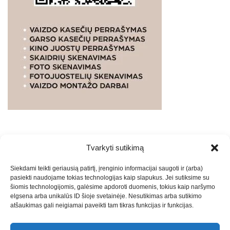
Tvarkyti sutikimą
WEBSTUDIO.LT
© SKAITMENINIO MARKETINGO
Siekdami teikti geriausią patirtį, įrenginio informacijai saugoti ir (arba)
PASLAUGOS. SEO tekstų rašymas, turinio kūrimas,
pasiekti naudojame tokias technologijas kaip slapukus. Jei sutiksime su
straipsnių rašymas ir talpinimas į mūsų valdomas
šiomis technologijomis, galėsime apdoroti duomenis, tokius kaip naršymo
svetaines.2026
Armijai.LT
Theme: Express News By
Adore
elgsena arba unikalūs ID šioje svetainėje. Nesutikimas arba sutikimo
atšaukimas gali neigiamai paveikti tam tikras funkcijas ir funkcijas.
Themes
.