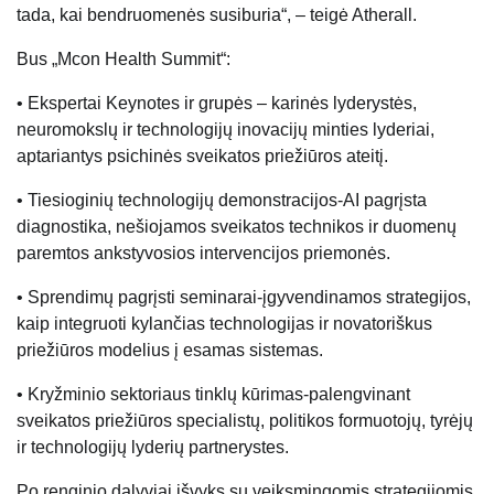
tada, kai bendruomenės susiburia“, – teigė Atherall.
Bus „Mcon Health Summit“:
• Ekspertai Keynotes ir grupės – karinės lyderystės,
neuromokslų ir technologijų inovacijų minties lyderiai,
aptariantys psichinės sveikatos priežiūros ateitį.
• Tiesioginių technologijų demonstracijos-AI pagrįsta
diagnostika, nešiojamos sveikatos technikos ir duomenų
paremtos ankstyvosios intervencijos priemonės.
• Sprendimų pagrįsti seminarai-įgyvendinamos strategijos,
kaip integruoti kylančias technologijas ir novatoriškus
priežiūros modelius į esamas sistemas.
• Kryžminio sektoriaus tinklų kūrimas-palengvinant
sveikatos priežiūros specialistų, politikos formuotojų, tyrėjų
ir technologijų lyderių partnerystes.
Po renginio dalyviai išvyks su veiksmingomis strategijomis,