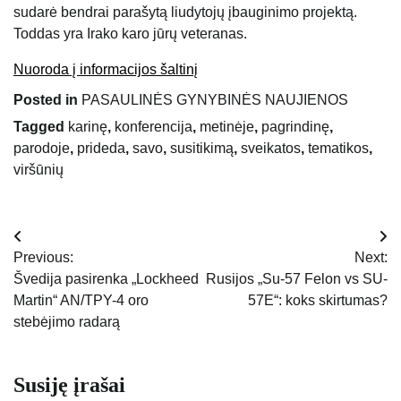
sudarė bendrai parašytą liudytojų įbauginimo projektą.
Toddas yra Irako karo jūrų veteranas.
Nuoroda į informacijos šaltinį
Posted in
PASAULINĖS GYNYBINĖS NAUJIENOS
Tagged
karinę
,
konferencija
,
metinėje
,
pagrindinę
,
parodoje
,
prideda
,
savo
,
susitikimą
,
sveikatos
,
tematikos
,
viršūnių
Navigacija
Previous:
Next:
tarp
Švedija pasirenka „Lockheed
Rusijos „Su-57 Felon vs SU-
Martin“ AN/TPY-4 oro
57E“: koks skirtumas?
įrašų
stebėjimo radarą
Susiję įrašai