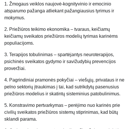
1. Žmogaus veiklos naujovė-kognityvinio ir emocinio
atsparumo pažanga atliekant pažangiausius tyrimus ir
mokymus.
2. Priežiūros teikimo ekonomika – tvaraus, keičiamų
keičiamų sveikatos priežiūros modelių tyrimas karinėms
populiacijoms.
3. Terapijos tobulinimas – spartėjantys neuroterapijos,
psichinės sveikatos gydymo ir savižudybių prevencijos
proveržiai.
4. Pagrindiniai pramonės pokyčiai – viešųjų, privataus ir ne
pelno sektorių įtraukimas į tai, kad sutrikdytų pasenusius
priežiūros modelius ir skatintų sisteminius patobulinimus.
5. Konstravimo pertvarkymas – perėjimo nuo karinės prie
civilių sveikatos priežiūros sistemų stiprinimas, kad būtų
sklandi parama.