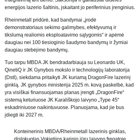
energijos lazerio šaltinis, įskaitant jo periferinius įrenginius.
Rheinmetall pridūrė, kad bandymai „įrodė
demonstratoriaus sekimo galimybes, efektyvumą ir
tikslumą realiomis eksploatavimo sąlygomis“ ir apėmė
daugiau nei 100 tiesioginio šaudymo bandymų ir žymiai
daugiau stebėjimo bandymų.
Tuo tarpu MBDA JK bendradarbiauja su Leonardo UK,
QinetiQ ir JK Gynybos mokslo ir technologijų laboratorija
(Dstl), siekdama pritaikyti JK kuriamą DragonFire lazerinį
ginklą. JK gynybos ministerija 2025 m. kovą paskelbė, kad
yra visiškai finansuojamas planas įrengti „DragonFire“
sistemą keturiuose JK Karališkojo laivyno „Type 45“
eskadriniuose naikintuvuose. Planuojama, kad jie bus
įdiegti iki 2027 m.
Konteinerinis MBDA/Rheinmetall lazerinis ginklas,
dislokuotas Vokietijos karinio jūrų laivyno fregatoje