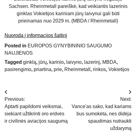
Sachsen. Rheinmetall pareiškė, kad veikiantis lazerinis
ginklas Vokietijos kariniam jūrų laivynui gali būti
prieinamas nuo 2029 m. (MBDA / Rheinmetall)
Nuoroda į informacijos šaltinį
Posted in
EUROPOS GYNYBININIO SAUGUMO
NAUJIENOS
Tagged
ginklą
,
jūrų
,
karinio
,
laivyno
,
lazerinį
,
MBDA
,
pasirengimo
,
priartina
,
prie
,
Rheinmetall
,
rinkos
,
Vokietijos
Navigacija
Previous:
Next:
tarp
Aptarti papildomi veiksmai,
Vance'as sako, kad kariams
siekiant užtikrinti oro erdvės
bus sumokėta, nes didėja
įrašų
ir civilinės aviacijos saugumą
spaudimas nutraukti
uždarymą