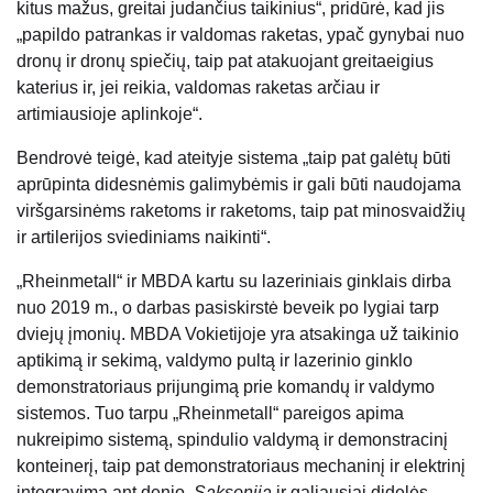
kitus mažus, greitai judančius taikinius“, pridūrė, kad jis
„papildo patrankas ir valdomas raketas, ypač gynybai nuo
dronų ir dronų spiečių, taip pat atakuojant greitaeigius
katerius ir, jei reikia, valdomas raketas arčiau ir
artimiausioje aplinkoje“.
Bendrovė teigė, kad ateityje sistema „taip pat galėtų būti
aprūpinta didesnėmis galimybėmis ir gali būti naudojama
viršgarsinėms raketoms ir raketoms, taip pat minosvaidžių
ir artilerijos sviediniams naikinti“.
„Rheinmetall“ ir MBDA kartu su lazeriniais ginklais dirba
nuo 2019 m., o darbas pasiskirstė beveik po lygiai tarp
dviejų įmonių. MBDA Vokietijoje yra atsakinga už taikinio
aptikimą ir sekimą, valdymo pultą ir lazerinio ginklo
demonstratoriaus prijungimą prie komandų ir valdymo
sistemos. Tuo tarpu „Rheinmetall“ pareigos apima
nukreipimo sistemą, spindulio valdymą ir demonstracinį
konteinerį, taip pat demonstratoriaus mechaninį ir elektrinį
integravimą ant denio.
Saksonija
ir galiausiai didelės