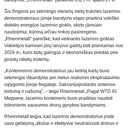
Šis žingsnis po sėkmingo vienerių metų trukmės lazerinio
demonstratoriaus jūroje bandymo etapo priartina vokiško
didelės energijos lazerinio ginklo, skirto jūriniam
naudojimui, kūrimą arčiau rinkos pasirengimo.
„Rheinmetall“ pareiškė, kad veikiantis lazerinis ginklas
Vokietijos kariniam jūrų laivynui galėtų būti prieinamas nuo
2029 m., kuris būtų galingas ir ekonomiškas priedas prie
įprastų raketų sistemų.
„Konteinerinis demonstratorius jau keletą kartų buvo
sėkmingai išbandytas per metus realiomis eksploatavimo
sąlygomis jūroje fregatoje.
Saksonija
įrodantis sistemos
tvirtumą ir našumą“, – teigė Rheinmetall.„Pagal WTD 91
Meppene, lazerinis konteineris buvo pradėtas naudoti
tolesniems sausumos dronų gynybos bandymams.
Rheinmetall teigia, kad lazerinis demonstratorius įrodė
savo gebėjimą „tiksliai ir efektyviai neutralizuoti dronus ir