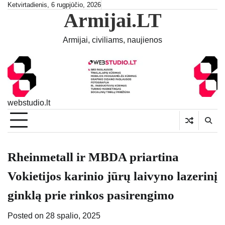
Skip
Ketvirtadienis, 6 rugpjūčio, 2026
Armijai.LT
to
content
Armijai, civiliams, naujienos
webstudio.lt
Rheinmetall ir MBDA priartina
Vokietijos karinio jūrų laivyno lazerinį
ginklą prie rinkos pasirengimo
Posted on
28 spalio, 2025