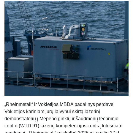
„Rheinmetall“ ir Vokietijos MBDA padalinys perdavė
Vokietijos kariniam jūrų laivynui skirtą lazerinį
demonstratorių į Mepeno ginklų ir šaudmenų techninio
centro (WTD 91) lazerių kompetencijos centrą tolesniam
bandymui, „Rheinmetall“ paskelbė 2025 m. spalio 27 d.