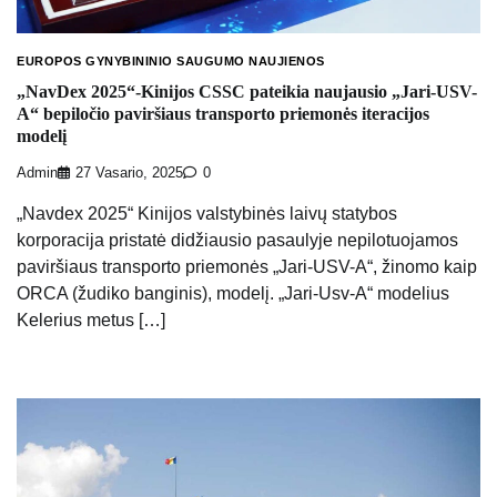
EUROPOS GYNYBININIO SAUGUMO NAUJIENOS
„NavDex 2025“-Kinijos CSSC pateikia naujausio „Jari-USV-
A“ bepiločio paviršiaus transporto priemonės iteracijos
modelį
Admin
27 Vasario, 2025
0
„Navdex 2025“ Kinijos valstybinės laivų statybos
korporacija pristatė didžiausio pasaulyje nepilotuojamos
paviršiaus transporto priemonės „Jari-USV-A“, žinomo kaip
ORCA (žudiko banginis), modelį. „Jari-Usv-A“ modelius
Kelerius metus […]