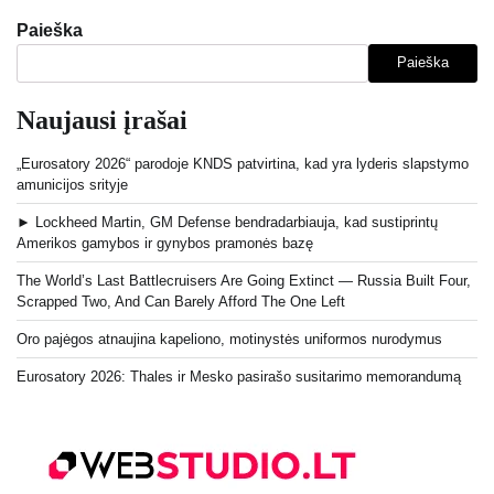
Paieška
Paieška
Naujausi įrašai
„Eurosatory 2026“ parodoje KNDS patvirtina, kad yra lyderis slapstymo
amunicijos srityje
► Lockheed Martin, GM Defense bendradarbiauja, kad sustiprintų
Amerikos gamybos ir gynybos pramonės bazę
The World’s Last Battlecruisers Are Going Extinct — Russia Built Four,
Scrapped Two, And Can Barely Afford The One Left
Oro pajėgos atnaujina kapeliono, motinystės uniformos nurodymus
Eurosatory 2026: Thales ir Mesko pasirašo susitarimo memorandumą