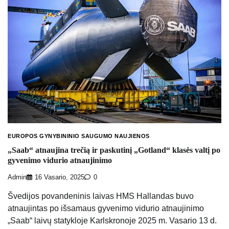
EUROPOS GYNYBININIO SAUGUMO NAUJIENOS
„Saab“ atnaujina trečią ir paskutinį „Gotland“ klasės valtį po
gyvenimo vidurio atnaujinimo
Admin
16 Vasario, 2025
0
Švedijos povandeninis laivas HMS Hallandas buvo
atnaujintas po išsamaus gyvenimo vidurio atnaujinimo
„Saab“ laivų statykloje Karlskronoje 2025 m. Vasario 13 d.