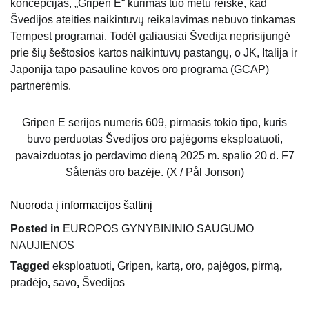
koncepcijas, „Gripen E“ kūrimas tuo metu reiškė, kad
Švedijos ateities naikintuvų reikalavimas nebuvo tinkamas
Tempest programai. Todėl galiausiai Švedija neprisijungė
prie šių šeštosios kartos naikintuvų pastangų, o JK, Italija ir
Japonija tapo pasauline kovos oro programa (GCAP)
partnerėmis.
Gripen E serijos numeris 609, pirmasis tokio tipo, kuris
buvo perduotas Švedijos oro pajėgoms eksploatuoti,
pavaizduotas jo perdavimo dieną 2025 m. spalio 20 d. F7
Såtenäs oro bazėje. (X / Pål Jonson)
Nuoroda į informacijos šaltinį
Posted in
EUROPOS GYNYBININIO SAUGUMO
NAUJIENOS
Tagged
eksploatuoti
,
Gripen
,
kartą
,
oro
,
pajėgos
,
pirmą
,
pradėjo
,
savo
,
Švedijos