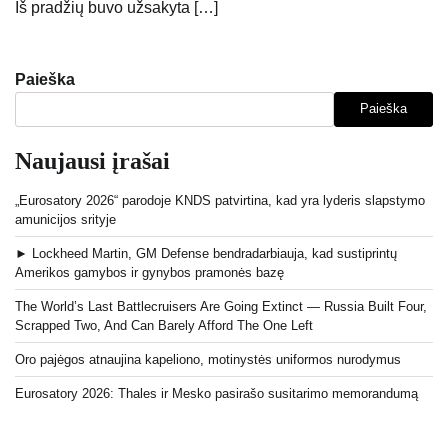
Iš pradžių buvo užsakyta […]
Paieška
Paieška
Naujausi įrašai
„Eurosatory 2026“ parodoje KNDS patvirtina, kad yra lyderis slapstymo
amunicijos srityje
► Lockheed Martin, GM Defense bendradarbiauja, kad sustiprintų
Amerikos gamybos ir gynybos pramonės bazę
The World’s Last Battlecruisers Are Going Extinct — Russia Built Four,
Scrapped Two, And Can Barely Afford The One Left
Oro pajėgos atnaujina kapeliono, motinystės uniformos nurodymus
Eurosatory 2026: Thales ir Mesko pasirašo susitarimo memorandumą