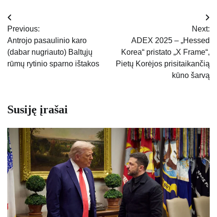
Navigacija
Previous:
Next:
tarp
Antrojo pasaulinio karo
ADEX 2025 – „Hessed
(dabar nugriauto) Baltųjų
Korea“ pristato „X Frame“,
įrašų
rūmų rytinio sparno ištakos
Pietų Korėjos prisitaikančią
kūno šarvą
Susiję įrašai