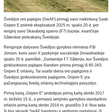
Švedijos oro pajėgos (SwAF) pirmąjį savo naikintuvą Saab
Gripen E priėmė eksploatuoti 2025 m. spalio 20 d. per
renginį savo Skaraborg sparno (F7) bazėje, esančioje
Såtenäse pietvakarių Švedijoje.
Renginyje dalyvavo Švedijos gynybos ministras Pål
Jonson, kuris savo X paskyroje socialinėje žiniasklaidoje
spalio 20 d. pareiškė: „Svetainėje F7 Såtenäs, kur Švedijos
ginkluotosios pajėgos šiandien priima pirmąjį iš 60 JAS
Gripen E orlaivių. Tai svarbi diena oro pajėgoms ir
Švedijos ginkluotosioms pajėgoms. Gripen E yra
pažangiausių švedų orlaivių technologijos pavyzdys.
Pirmą kartą „Gripen E“ prototipas pirmą kartą skrido 2017
m. birželio 15 d., o pirmasis serijinės gamybos standartinis
orlaivis pirmą kartą skrido 2019 m. gruodžio 3 d. Nuo tada
šį tipą skraidė SwAF bandymų ir vertinimo padaliniai, iš