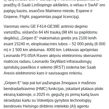
pradžių iš Saab Linšiopingo aikštelės, o vėliau ir SwAF oro
pajėgų bazės, esančios Malmeno mieste, Espene ir
Gripene, Flight. pagamintas pagal licenciją).
Varomas vienu GE F414-GE39E antrinio degimo
vamzdžiu, siūlančio 64 kN trauką (98 kN su papildomu
degikliu), „Gripen E“ maksimalus greitis yra 2100 km/h
esant 15240 m, eksploatacinės lubos – 52 000 pėdų (6 000
m) ir 1 500 km atstumas. 4000 km. Lėktuvas aprūpintas
Leonardo PS-05/A Raven aktyviu elektroniniu skenavimo
matricos radaru, Leonardo SkyWard infraraudonųjų
spindulių paieškos ir sekimo (IRST) sistema bei Saab
Arexis elektroninio karo ir savisaugos rinkiniu.
„Gripen E“ taip pat turi pažangias žmogaus ir mašinos
bendradarbiavimo (HMC) funkcijas, įskaitant plataus ploto
ekraną kabinoje, o 2025 m. gegužę jis pirmą kartą buvo
skraidytas kartu su Vokietijos gynybos technologijų
bendrovės Helsingo dirbtinio intelekto (AI) agentu