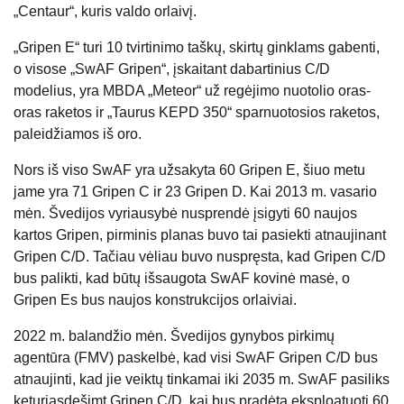
„Centaur“, kuris valdo orlaivį.
„Gripen E“ turi 10 tvirtinimo taškų, skirtų ginklams gabenti,
o visose „SwAF Gripen“, įskaitant dabartinius C/D
modelius, yra MBDA „Meteor“ už regėjimo nuotolio oras-
oras raketos ir „Taurus KEPD 350“ sparnuotosios raketos,
paleidžiamos iš oro.
Nors iš viso SwAF yra užsakyta 60 Gripen E, šiuo metu
jame yra 71 Gripen C ir 23 Gripen D. Kai 2013 m. vasario
mėn. Švedijos vyriausybė nusprendė įsigyti 60 naujos
kartos Gripen, pirminis planas buvo tai pasiekti atnaujinant
Gripen C/D. Tačiau vėliau buvo nuspręsta, kad Gripen C/D
bus palikti, kad būtų išsaugota SwAF kovinė masė, o
Gripen Es bus naujos konstrukcijos orlaiviai.
2022 m. balandžio mėn. Švedijos gynybos pirkimų
agentūra (FMV) paskelbė, kad visi SwAF Gripen C/D bus
atnaujinti, kad jie veiktų tinkamai iki 2035 m. SwAF pasiliks
keturiasdešimt Gripen C/D, kai bus pradėta eksploatuoti 60