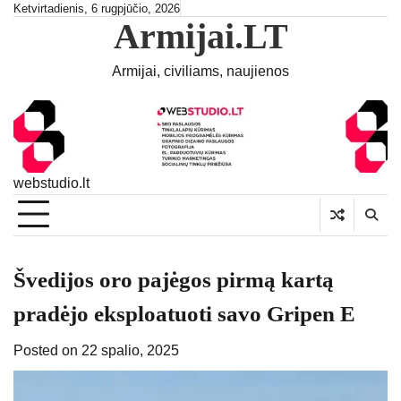
Skip
Ketvirtadienis, 6 rugpjūčio, 2026
Armijai.LT
to
content
Armijai, civiliams, naujienos
webstudio.lt
Švedijos oro pajėgos pirmą kartą
pradėjo eksploatuoti savo Gripen E
Posted on
22 spalio, 2025