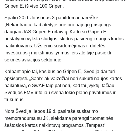
Gripen E, iš viso 100 Gripen.
Spalio 20 d. Jonsonas X papildomai pareiškė:
„Nekantrauju, kad ateityje prie oro pajėgų prisijungs
daugiau JAS Gripen E orlaivių. Kartu su Gripen E
pristatymu vyksta studijos, skirtos pasirengti naujos kartos
naikintuvams. Užsienio susidomėjimas ir didelės
investicijos į mokslinius tyrimus leis ateityje pasiekti
sėkmės aviacijos sektoriuje.
Kalbant apie tai, kas bus po Gripen E, Švedija dar turi
apsispręsti. „Saab“ akivaizdžiai nori sukurti naujos kartos
naikintuvą, o SwAF taip pat nori, kad tai įvyktų, tačiau
Švedijos FMV ir toliau sveria tokio plano privalumus ir
trūkumus.
Nors Švedija liepos 19 d. pasirašė susitarimo
memorandumą su JK, siekdama parengti tuometinės
šeštosios kartos naikintuvų programos „Tempest“