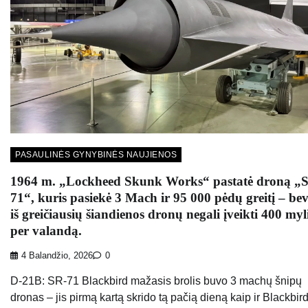
PASAULINĖS GYNYBINĖS NAUJIENOS
1964 m. „Lockheed Skunk Works“ pastatė droną „
71“, kuris pasiekė 3 Mach ir 95 000 pėdų greitį – be
iš greičiausių šiandienos dronų negali įveikti 400 myl
per valandą.
4 Balandžio, 2026
0
D-21B: SR-71 Blackbird mažasis brolis buvo 3 machų šnipų
dronas – jis pirmą kartą skrido tą pačią dieną kaip ir Blackbir