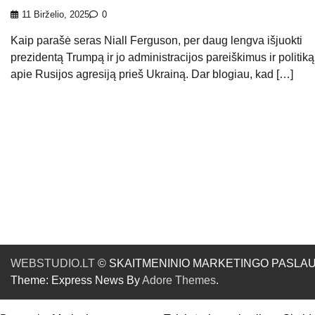
11 Birželio, 2025
0
Kaip parašė seras Niall Ferguson, per daug lengva išjuokti
prezidentą Trumpą ir jo administracijos pareiškimus ir politiką
apie Rusijos agresiją prieš Ukrainą. Dar blogiau, kad […]
WEBSTUDIO.LT
© SKAITMENINIO MARKETINGO PASLAUGOS. SE
Theme: Express News By
Adore Themes
.