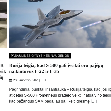
PASAULINĖS GYNYBINĖS NAUJIENOS
SR-
Rusija teigia, kad S-500 gali įveikti oro pajėgų
veik
naikintuvus F-22 ir F-35
ių
28 Gruodžio, 2025
0
Pagrindiniai punktai ir santrauka – Rusija teigia, kad jos il
atidėtas S-500 Prometheus pradėjo veikti ir atgaivino teigi
kad pažangūs SAM pagaliau gali kelti grėsmę […]
d