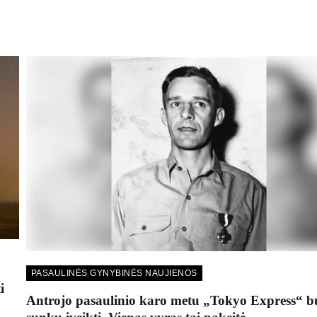
PASAULINĖS GYNYBINĖS NAUJIENOS
i
Antrojo pasaulinio karo metu „Tokyo Express“ 