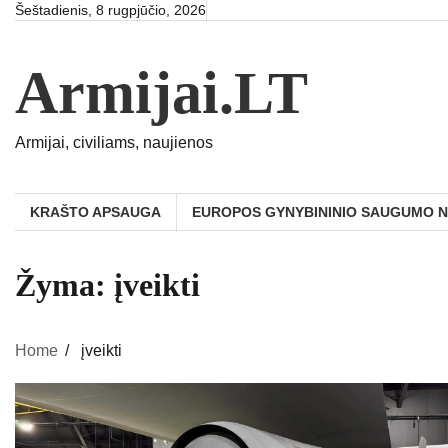
Skip
Šeštadienis, 8 rugpjūčio, 2026
to
content
Armijai.LT
Armijai, civiliams, naujienos
KRAŠTO APSAUGA
EUROPOS GYNYBININIO SAUGUMO 
Žyma:
įveikti
Home
įveikti