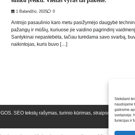
sunku įveikti. Vienas vyras tai pakeitė.
1 Balandžio, 2025
0
Antrojo pasaulinio karo metu pasižymėjo daugybė technin
pažangų ir mūšių, kuriuose jie vaidino pagrindinį vaidmenį
Santykinai nepastebėta, tačiau turėdama savo svarbą, bu
naikintojas, kuris buvo […]
Siekdami teik
naudojame to
galėsime apd
O tekstų rašymas, turinio kūrimas, straipsnių rašymas ir 
svetainėje. 
funkcijas ir 