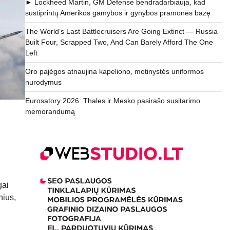
► Lockheed Martin, GM Defense bendradarbiauja, kad
sustiprintų Amerikos gamybos ir gynybos pramonės bazę
The World’s Last Battlecruisers Are Going Extinct — Russia
Built Four, Scrapped Two, And Can Barely Afford The One
Left
Oro pajėgos atnaujina kapeliono, motinystės uniformos
nurodymus
Eurosatory 2026: Thales ir Mesko pasirašo susitarimo
memorandumą
gai
nius,