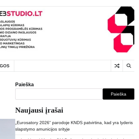
UGOS
Paieška
Paieška
Naujausi įrašai
„Eurosatory 2026“ parodoje KNDS patvirtina, kad yra lyderis
slapstymo amunicijos srityje