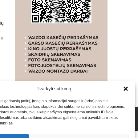
ių
.
vo
Tvarkyti sutikimą
ti geriausią patirtį, įrenginio informacijai saugoti ir (arba) pasiekti
kias technologijas kaip slapukus. Jei sutiksime su šiomis technologijomis,
oroti duomenis, tokius kaip naršymo elgsena arba unikalūs ID šioje
talpinimas į mūsų valdomas svetaines.2026
Armijai.LT
Nesutikimas arba sutikimo atšaukimas gali neigiamai paveikti tam tikras
funkcijas.