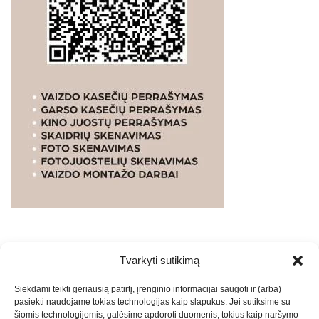
Tvarkyti sutikimą
WEBSTUDIO.LT
© SKAITMENINIO MARKETINGO
Siekdami teikti geriausią patirtį, įrenginio informacijai saugoti ir (arba)
PASLAUGOS. SEO tekstų rašymas, turinio kūrimas,
pasiekti naudojame tokias technologijas kaip slapukus. Jei sutiksime su
straipsnių rašymas ir talpinimas į mūsų valdomas
šiomis technologijomis, galėsime apdoroti duomenis, tokius kaip naršymo