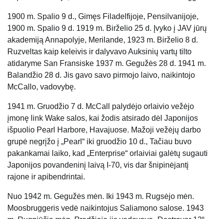
1900 m. Spalio 9 d., Gimęs Filadelfijoje, Pensilvanijoje,
1900 m. Spalio 9 d. 1919 m. Birželio 25 d. Įvyko į JAV jūrų
akademiją Annapolyje, Merilande, 1923 m. Birželio 8 d.
Ruzveltas kaip keleivis ir dalyvavo Auksinių vartų tilto
atidaryme San Fransiske 1937 m. Gegužės 28 d. 1941 m.
Balandžio 28 d. Jis gavo savo pirmojo laivo, naikintojo
McCallo, vadovybę.
1941 m. Gruodžio 7 d. McCall palydėjo orlaivio vežėjo
įmonę link Wake salos, kai žodis atsirado dėl Japonijos
išpuolio Pearl Harbore, Havajuose. Mažoji vežėjų darbo
grupė negrįžo į „Pearl“ iki gruodžio 10 d., Tačiau buvo
pakankamai laiko, kad „Enterprise“ orlaiviai galėtų sugauti
Japonijos povandeninį laivą I-70, vis dar šnipinėjantį
rajone ir apibendrintai.
Nuo 1942 m. Gegužės mėn. Iki 1943 m. Rugsėjo mėn.
Moosbruggeris vedė naikintojus Saliamono salose. 1943