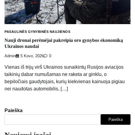
PASAULINĖS GYNYBINĖS NAUJIENOS
Nauji dronai perėmėjai pakreipia oro gynybos ekonomiką
Ukrainos naudai
Admin
5 Kovo, 2026
0
Vienas iš trijų virš Ukrainos sunaikintų Rusijos aviacijos
taikinių dabar numušamas ne raketa ar ginklu, o
bepiločiais gaudytojais, kurių kiekvienas kainuoja pigiau
nei naudotas automobilis, […]
Paieška
Paieška