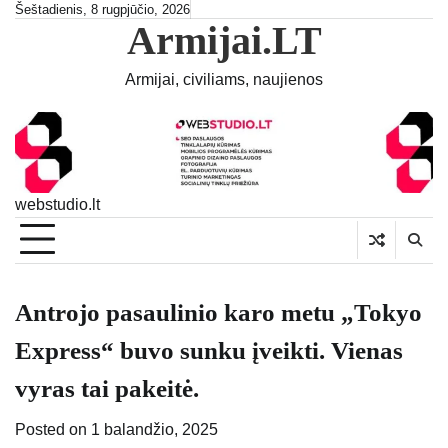
Skip
Šeštadienis, 8 rugpjūčio, 2026
Armijai.LT
to
content
Armijai, civiliams, naujienos
webstudio.lt
Antrojo pasaulinio karo metu „Tokyo
Express“ buvo sunku įveikti. Vienas
vyras tai pakeitė.
Posted on
1 balandžio, 2025