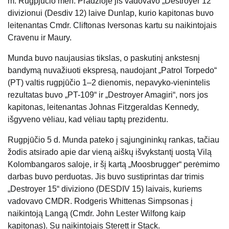
m. Rugpjūčio mėn. Pradžioje jis vadovavo „Destroyer 12“
divizionui (Desdiv 12) laive Dunlap, kurio kapitonas buvo
leitenantas Cmdr. Cliftonas Iversonas kartu su naikintojais
Cravenu ir Maury.
Munda buvo naujausias tikslas, o paskutinį ankstesnį
bandymą nuvažiuoti ekspresą, naudojant „Patrol Torpedo“
(PT) valtis rugpjūčio 1–2 dienomis, nepavyko-vienintelis
rezultatas buvo „PT-109“ ir „Destroyer Amagiri“, nors jos
kapitonas, leitenantas Johnas Fitzgeraldas Kennedy,
išgyveno vėliau, kad vėliau taptų prezidentu.
Rugpjūčio 5 d. Munda pateko į sąjungininkų rankas, tačiau
žodis atsirado apie dar vieną aiškų išvykstantį uostą Vilą
Kolombangaros saloje, ir šį kartą „Moosbrugger“ perėmimo
darbas buvo perduotas. Jis buvo sustiprintas dar trimis
„Destroyer 15“ diviziono (DESDIV 15) laivais, kuriems
vadovavo CMDR. Rodgeris Whittenas Simpsonas į
naikintoją Langą (Cmdr. John Lester Wilfong kaip
kapitonas).
Su naikintojais Sterett ir Stack.