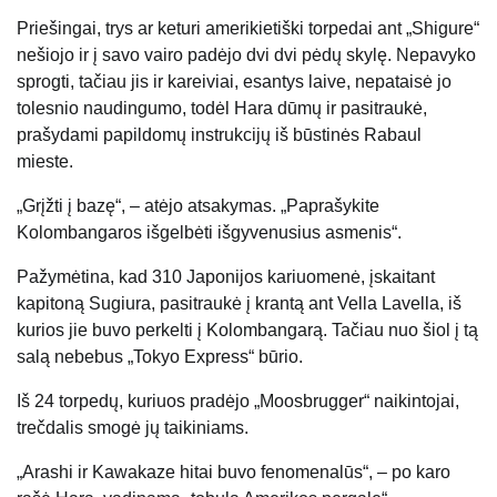
Priešingai, trys ar keturi amerikietiški torpedai ant „Shigure“
nešiojo ir į savo vairo padėjo dvi dvi pėdų skylę. Nepavyko
sprogti, tačiau jis ir kareiviai, esantys laive, nepataisė jo
tolesnio naudingumo, todėl Hara dūmų ir pasitraukė,
prašydami papildomų instrukcijų iš būstinės Rabaul
mieste.
„Grįžti į bazę“, – atėjo atsakymas. „Paprašykite
Kolombangaros išgelbėti išgyvenusius asmenis“.
Pažymėtina, kad 310 Japonijos kariuomenė, įskaitant
kapitoną Sugiura, pasitraukė į krantą ant Vella Lavella, iš
kurios jie buvo perkelti į Kolombangarą. Tačiau nuo šiol į tą
salą nebebus „Tokyo Express“ būrio.
Iš 24 torpedų, kuriuos pradėjo „Moosbrugger“ naikintojai,
trečdalis smogė jų taikiniams.
„Arashi ir Kawakaze hitai buvo fenomenalūs“, – po karo