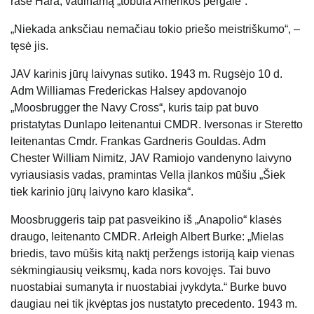
rašė Hara, vadinamą „tobula Amerikos pergale“.
„Niekada anksčiau nemačiau tokio priešo meistriškumo“, –
tęsė jis.
JAV karinis jūrų laivynas sutiko. 1943 m. Rugsėjo 10 d.
Adm Williamas Frederickas Halsey apdovanojo
„Moosbrugger the Navy Cross“, kuris taip pat buvo
pristatytas Dunlapo leitenantui CMDR. Iversonas ir Steretto
leitenantas Cmdr. Frankas Gardneris Gouldas. Adm
Chester William Nimitz,
JAV Ramiojo vandenyno laivyno
vyriausiasis vadas, pramintas Vella įlankos mūšiu „Šiek
tiek karinio jūrų laivyno karo klasika“.
Moosbruggeris taip pat pasveikino iš „Anapolio“ klasės
draugo, leitenanto CMDR. Arleigh Albert Burke: „Mielas
briedis, tavo mūšis kitą naktį peržengs istoriją kaip vienas
sėkmingiausių veiksmų, kada nors kovojęs. Tai buvo
nuostabiai sumanyta ir nuostabiai įvykdyta.“ Burke buvo
daugiau nei tik įkvėptas jos nustatyto precedento. 1943 m.