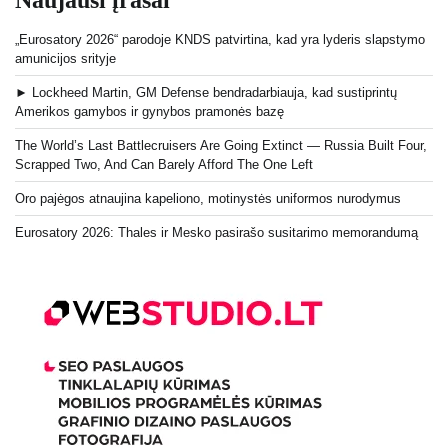
Naujausi įrašai
„Eurosatory 2026“ parodoje KNDS patvirtina, kad yra lyderis slapstymo
amunicijos srityje
► Lockheed Martin, GM Defense bendradarbiauja, kad sustiprintų
Amerikos gamybos ir gynybos pramonės bazę
The World’s Last Battlecruisers Are Going Extinct — Russia Built Four,
Scrapped Two, And Can Barely Afford The One Left
Oro pajėgos atnaujina kapeliono, motinystės uniformos nurodymus
Eurosatory 2026: Thales ir Mesko pasirašo susitarimo memorandumą