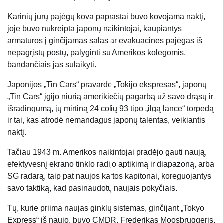
Karinių jūrų pajėgų kova paprastai buvo kovojama naktį,
joje buvo nukreipta japonų naikintojai, kaupiantys
armatūros į ginčijamas salas ar evakuacines pajėgas iš
nepagrįstų postų, palyginti su Amerikos kolegomis,
bandančiais jas sulaikyti.
Japonijos „Tin Cars“ pravarde „Tokijo ekspresas“, japonų
„Tin Cars“ įgijo niūrią amerikiečių pagarbą už savo drąsų ir
išradingumą, jų mirtiną 24 colių 93 tipo „ilgą lance“ torpedą
ir tai, kas atrodė nemandagus japonų talentas, veikiantis
naktį.
Tačiau 1943 m. Amerikos naikintojai pradėjo gauti naują,
efektyvesnį ekrano tinklo radijo aptikimą ir diapazoną, arba
SG radarą, taip pat naujos kartos kapitonai, koreguojantys
savo taktiką, kad pasinaudotų naujais pokyčiais.
Tų, kurie priima naujas ginklų sistemas, ginčijant „Tokyo
Express“ iš naujo, buvo CMDR. Frederikas Moosbruggeris.