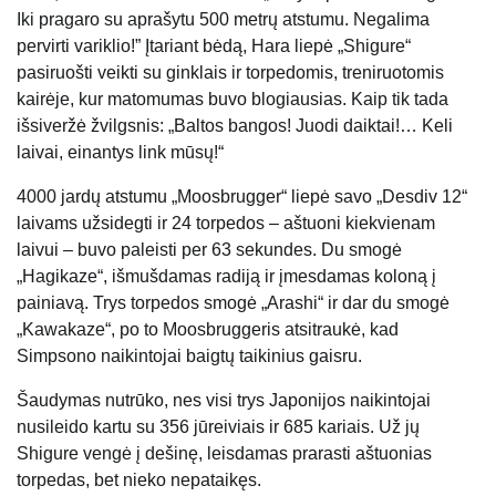
Iki pragaro su aprašytu 500 metrų atstumu. Negalima
pervirti variklio!” Įtariant bėdą, Hara liepė „Shigure“
pasiruošti veikti su ginklais ir torpedomis, treniruotomis
kairėje, kur matomumas buvo blogiausias. Kaip tik tada
išsiveržė žvilgsnis: „Baltos bangos! Juodi daiktai!… Keli
laivai, einantys link mūsų!“
4000 jardų atstumu „Moosbrugger“ liepė savo „Desdiv 12“
laivams užsidegti ir 24 torpedos – aštuoni kiekvienam
laivui – buvo paleisti per 63 sekundes. Du smogė
„Hagikaze“, išmušdamas radiją ir įmesdamas koloną į
painiavą. Trys torpedos smogė „Arashi“ ir dar du smogė
„Kawakaze“, po to Moosbruggeris atsitraukė, kad
Simpsono naikintojai baigtų taikinius gaisru.
Šaudymas nutrūko, nes visi trys Japonijos naikintojai
nusileido kartu su 356 jūreiviais ir 685 kariais. Už jų
Shigure vengė į dešinę, leisdamas prarasti aštuonias
torpedas, bet nieko nepataikęs.