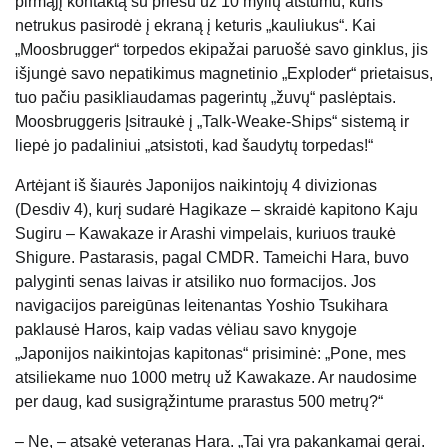
pirmąjį kontaktą su priešu už 10 mylių atstumu, kuris
netrukus pasirodė į ekraną į keturis „kauliukus“. Kai
„Moosbrugger“ torpedos ekipažai paruošė savo ginklus, jis
išjungė savo nepatikimus magnetinio „Exploder“ prietaisus,
tuo pačiu pasikliaudamas pagerintų „žuvų“ paslėptais.
Moosbruggeris
Įsitraukė į „Talk-Weake-Ships“ sistemą ir
liepė jo padaliniui „atsistoti, kad šaudytų torpedas!“
Artėjant iš šiaurės Japonijos naikintojų 4 divizionas
(Desdiv 4), kurį sudarė Hagikaze – skraidė kapitono Kaju
Sugiru – Kawakaze ir Arashi vimpelais, kuriuos traukė
Shigure. Pastarasis, pagal CMDR. Tameichi Hara, buvo
palyginti senas laivas ir atsiliko nuo formacijos.
Jos
navigacijos pareigūnas leitenantas Yoshio Tsukihara
paklausė Haros, kaip vadas vėliau savo knygoje
„Japonijos naikintojas kapitonas“ prisiminė: „Pone, mes
atsiliekame nuo 1000 metrų už Kawakaze. Ar naudosime
per daug, kad susigrąžintume prarastus 500 metrų?“
– Ne, – atsakė veteranas Hara. „Tai yra pakankamai gerai.