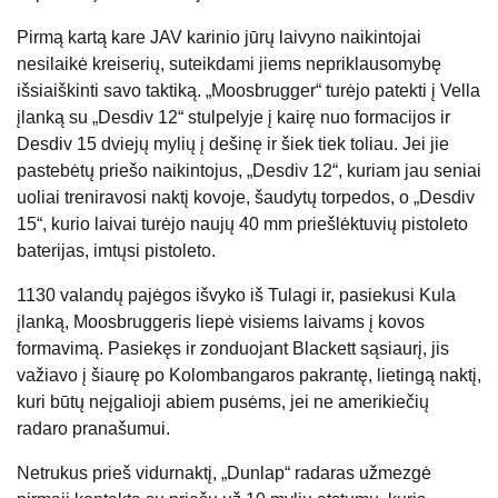
Pirmą kartą kare JAV karinio jūrų laivyno naikintojai
nesilaikė kreiserių, suteikdami jiems nepriklausomybę
išsiaiškinti savo taktiką. „Moosbrugger“ turėjo patekti į Vella
įlanką su „Desdiv 12“ stulpelyje į kairę nuo formacijos ir
Desdiv 15 dviejų mylių į dešinę ir šiek tiek toliau. Jei jie
pastebėtų priešo naikintojus, „Desdiv 12“, kuriam jau seniai
uoliai treniravosi naktį kovoje, šaudytų torpedos, o „Desdiv
15“, kurio laivai turėjo naujų 40 mm priešlėktuvių pistoleto
baterijas, imtųsi pistoleto.
1130 valandų pajėgos išvyko iš Tulagi ir, pasiekusi Kula
įlanką, Moosbruggeris liepė visiems laivams į kovos
formavimą. Pasiekęs ir zonduojant Blackett sąsiaurį, jis
važiavo į šiaurę po Kolombangaros pakrantę, lietingą naktį,
kuri būtų neįgalioji abiem pusėms, jei ne amerikiečių
radaro pranašumui.
Netrukus prieš vidurnaktį,
„Dunlap“ radaras užmezgė