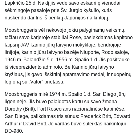
Lapkričio 25 d. Naktį jis vedė savo eskadrilę vienodai
sėkmingoje pasaloje prie Šv. Jurgio kyšulio, kuris
nuskendo dar tris iš penkių Japonijos naikintojų.
Moosbruggeris vėl nekovojo jokių palyginamų veiksmų,
tačiau savo karjeroje stabiliai Rose, pasiekdamas kapitono
laipsnį JAV karinio jūrų laivyno mokykloje, bendrojoje
linijoje, karinio jūrų laivyno bazėje Niuporte, Rodo saloje,
1946 m. ​​Balandžio 5 d. 1956 m. Spalio 1 d. Jis pasitraukė
iš viceprezidento admirolo. Be Karinio jūrų laivyno
kryžiaus, jis gavo išskirtinį aptarnavimo medalį ir nuopelnų
legioną su „Valor“ prietaisu.
Moosbruggeris mirė 1974 m. Spalio 1 d. San Diego jūrų
ligoninėje. Jis buvo palaidotas kartu su savo žmona
Dorothy (Britt), Fort Rosecrans nacionalinėse kapinėse,
San Diege, palikdamas tris sūnus: Frederick Britt, Edward
Arthur ir David Britt. Jo vardas buvo suteiktas naikintojui
DD-980.