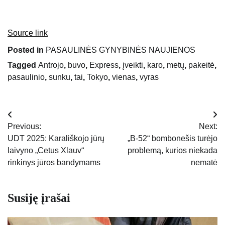
Source link
Posted in
PASAULINĖS GYNYBINĖS NAUJIENOS
Tagged
Antrojo
,
buvo
,
Express
,
įveikti
,
karo
,
metų
,
pakeitė
,
pasaulinio
,
sunku
,
tai
,
Tokyo
,
vienas
,
vyras
Navigacija
Previous:
Next:
tarp
UDT 2025: Karališkojo jūrų
„B-52“ bombonešis turėjo
laivyno „Cetus Xlauv“
problemą, kurios niekada
įrašų
rinkinys jūros bandymams
nematė
Susiję įrašai