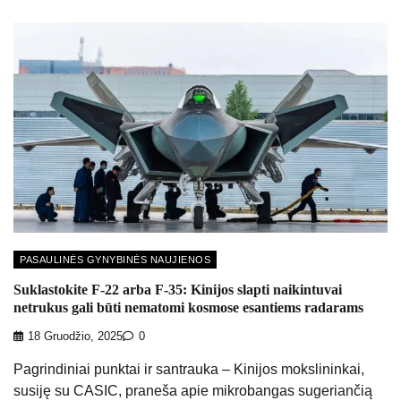
PASAULINĖS GYNYBINĖS NAUJIENOS
Suklastokite F-22 arba F-35: Kinijos slapti naikintuvai
netrukus gali būti nematomi kosmose esantiems radarams
18 Gruodžio, 2025
0
Pagrindiniai punktai ir santrauka – Kinijos mokslininkai,
susiję su CASIC, praneša apie mikrobangas sugeriančią