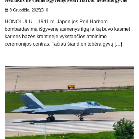
Netrukus nė vienas išgyvenęs Pearl Harbor nebebus gyvas
8 Gruodžio, 2025
0
HONOLULU – 1941 m. Japonijos Perl Harboro
bombardavimą išgyvenę asmenys ilgą laiką buvo kasmet
karinės bazės krantinėje vykstančios atminimo
ceremonijos centras. Tačiau šiandien tebėra gyvų […]