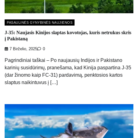
PASAULINĖS GYNYBINĖS NAUJIENOS
J-35: Naujasis Kinijos slaptas kovotojas, kuris netrukus skris
į Pakistaną
7 Birželio, 2025
0
Pagrindiniai taškai – Po naujausių Indijos ir Pakistano
karinių susidūrimų, pranešama, kad Kinija paspartina J-35
(dar žinomo kaip FC-31) pardavimą, penktosios kartos
slaptus naikintuvus į […]