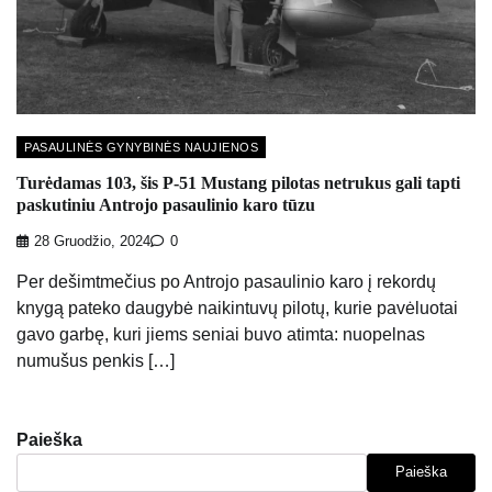
PASAULINĖS GYNYBINĖS NAUJIENOS
Turėdamas 103, šis P-51 Mustang pilotas netrukus gali tapti
paskutiniu Antrojo pasaulinio karo tūzu
28 Gruodžio, 2024
0
Per dešimtmečius po Antrojo pasaulinio karo į rekordų
knygą pateko daugybė naikintuvų pilotų, kurie pavėluotai
gavo garbę, kuri jiems seniai buvo atimta: nuopelnas
numušus penkis […]
Paieška
Paieška