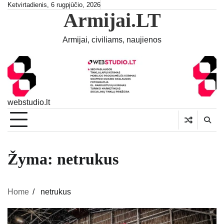
Skip
Ketvirtadienis, 6 rugpjūčio, 2026
Armijai.LT
to
content
Armijai, civiliams, naujienos
webstudio.lt
Žyma:
netrukus
Home
netrukus