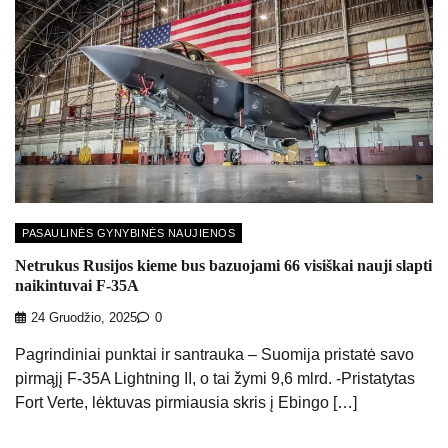
PASAULINĖS GYNYBINĖS NAUJIENOS
Netrukus Rusijos kieme bus bazuojami 66 visiškai nauji slapti
naikintuvai F-35A
24 Gruodžio, 2025
0
Pagrindiniai punktai ir santrauka – Suomija pristatė savo
pirmąjį F-35A Lightning II, o tai žymi 9,6 mlrd. -Pristatytas
Fort Verte, lėktuvas pirmiausia skris į Ebingo […]