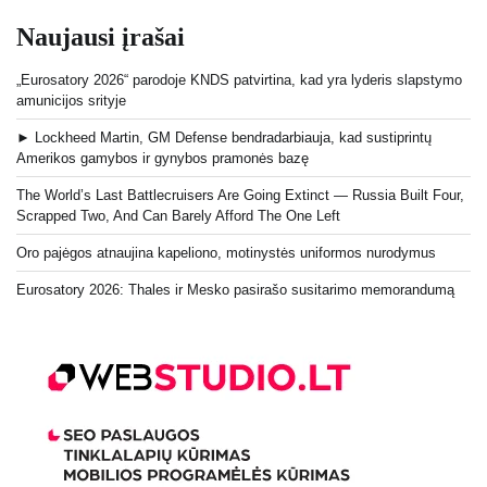
Naujausi įrašai
„Eurosatory 2026“ parodoje KNDS patvirtina, kad yra lyderis slapstymo
amunicijos srityje
► Lockheed Martin, GM Defense bendradarbiauja, kad sustiprintų
Amerikos gamybos ir gynybos pramonės bazę
The World’s Last Battlecruisers Are Going Extinct — Russia Built Four,
Scrapped Two, And Can Barely Afford The One Left
Oro pajėgos atnaujina kapeliono, motinystės uniformos nurodymus
Eurosatory 2026: Thales ir Mesko pasirašo susitarimo memorandumą