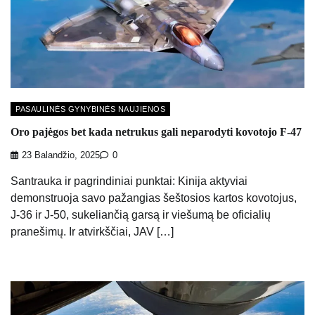
PASAULINĖS GYNYBINĖS NAUJIENOS
Oro pajėgos bet kada netrukus gali neparodyti kovotojo F-47
23 Balandžio, 2025
0
Santrauka ir pagrindiniai punktai: Kinija aktyviai
demonstruoja savo pažangias šeštosios kartos kovotojus,
J-36 ir J-50, sukeliančią garsą ir viešumą be oficialių
pranešimų. Ir atvirkščiai, JAV […]