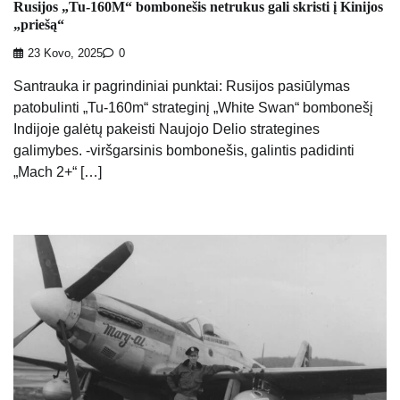
Rusijos „Tu-160M“ bombonešis netrukus gali skristi į Kinijos
„priešą“
23 Kovo, 2025
0
Santrauka ir pagrindiniai punktai: Rusijos pasiūlymas
patobulinti „Tu-160m“ strateginį „White Swan“ bombonešį
Indijoje galėtų pakeisti Naujojo Delio strategines
galimybes. -viršgarsinis bombonešis, galintis padidinti
„Mach 2+“ […]