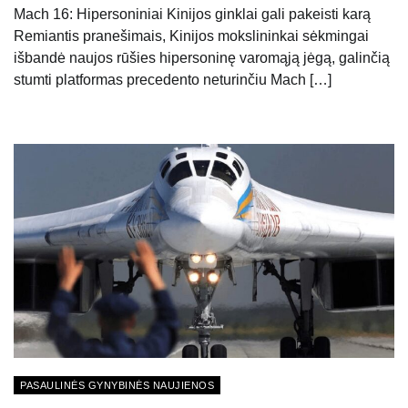
Mach 16: Hipersoniniai Kinijos ginklai gali pakeisti karą
Remiantis pranešimais, Kinijos mokslininkai sėkmingai
išbandė naujos rūšies hipersoninę varomąją jėgą, galinčią
stumti platformas precedento neturinčiu Mach […]
PASAULINĖS GYNYBINĖS NAUJIENOS