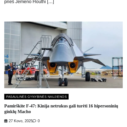
prieš Jemeno Houthi […]
PASAULINĖS GYNYBINĖS NAUJIENOS
Pamirškite F-47: Kinija netrukus gali turėti 16 hipersoninių
ginklų Macho
27 Kovo, 2025
0