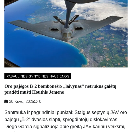
PASAULINĖS GYNYBINĖS NAUJIENOS
Oro pajėgos B-2 bombonešio „laivynas“ netrukus galėtų
pradėti mušti Houthis Jemene
30 Kovo, 2025
0
Santrauka ir pagrindiniai punktai: Staigus septynių JAV oro
pajėgų „B-2“ dvasios slaptų sprogdintojų dislokavimas
Diego Garcia signalizuoja apie greitą JAV karinių veiksmų