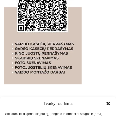
Tvarkyti sutikimą
WEBSTUDIO.LT
© SKAITMENINIO MARKETINGO
Siekdami teikti geriausią patirtį, įrenginio informacijai saugoti ir (arba)
PASLAUGOS. SEO tekstų rašymas, turinio kūrimas,