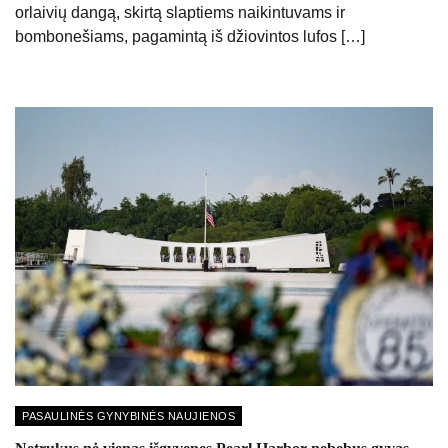
orlaivių dangą, skirtą slaptiems naikintuvams ir
bombonešiams, pagamintą iš džiovintos lufos […]
PASAULINĖS GYNYBINĖS NAUJIENOS