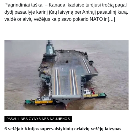
Pagrindiniai taškai – Kanada, kadaise turėjusi trečią pagal
dydį pasaulyje karinį jūrų laivyną per Antrąjį pasaulinį karą,
valdė orlaivių vežėjus kaip savo pokario NATO ir […]
PASAULINĖS GYNYBINĖS NAUJIENOS
6 vežėjai: Kinijos supervalstybinių orlaivių vežėjų laivynas