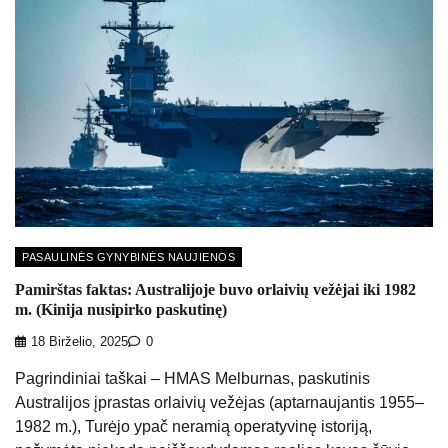
PASAULINĖS GYNYBINĖS NAUJIENOS
Pamirštas faktas: Australijoje buvo orlaivių vežėjai iki 1982
m. (Kinija nusipirko paskutinę)
18 Birželio, 2025
0
Pagrindiniai taškai – HMAS Melburnas, paskutinis
Australijos įprastas orlaivių vežėjas (aptarnaujantis 1955–
1982 m.), Turėjo ypač neramią operatyvinę istoriją,