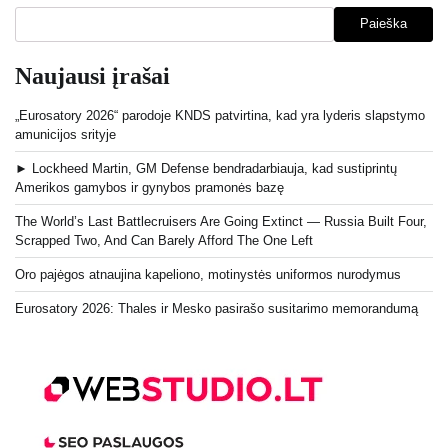
Paieška
Naujausi įrašai
„Eurosatory 2026“ parodoje KNDS patvirtina, kad yra lyderis slapstymo
amunicijos srityje
► Lockheed Martin, GM Defense bendradarbiauja, kad sustiprintų
Amerikos gamybos ir gynybos pramonės bazę
The World’s Last Battlecruisers Are Going Extinct — Russia Built Four,
Scrapped Two, And Can Barely Afford The One Left
Oro pajėgos atnaujina kapeliono, motinystės uniformos nurodymus
Eurosatory 2026: Thales ir Mesko pasirašo susitarimo memorandumą