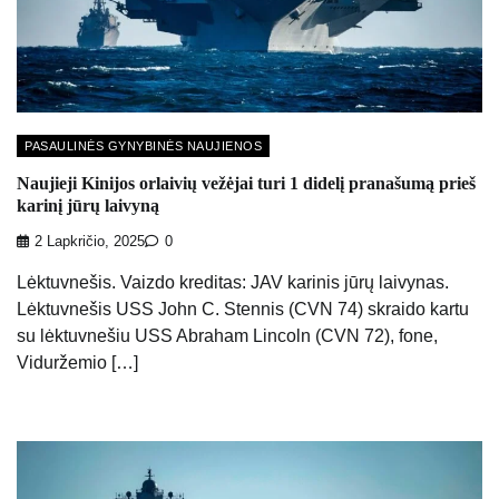
PASAULINĖS GYNYBINĖS NAUJIENOS
Naujieji Kinijos orlaivių vežėjai turi 1 didelį pranašumą prieš
karinį jūrų laivyną
2 Lapkričio, 2025
0
Lėktuvnešis. Vaizdo kreditas: JAV karinis jūrų laivynas.
Lėktuvnešis USS John C. Stennis (CVN 74) skraido kartu
su lėktuvnešiu USS Abraham Lincoln (CVN 72), fone,
Viduržemio […]