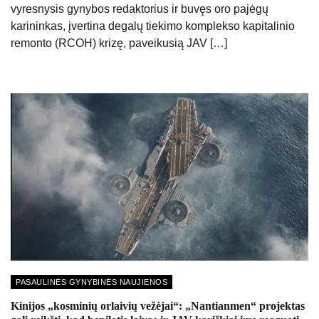
vyresnysis gynybos redaktorius ir buvęs oro pajėgų
karininkas, įvertina degalų tiekimo komplekso kapitalinio
remonto (RCOH) krizę, paveikusią JAV […]
PASAULINĖS GYNYBINĖS NAUJIENOS
Kinijos „kosminių orlaivių vežėjai“: „Nantianmen“ projektas