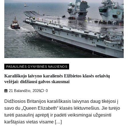
PASAULINĖS GYNYBINĖS NAUJIENOS
Karališkojo laivyno karalienės Elžbietos klasės orlaivių
vežėjai: didžiausi galvos skausmai
21 Balandžio, 2026
0
Didžiosios Britanijos karališkasis laivynas daug tikėjosi į
savo du „Queen Elizabeth“ klasės lėktuvnešius. Jie turėjo
turėti pasaulinį aprėptį ir padėti veiksmingai užgesinti
karštąsias vietas visame […]