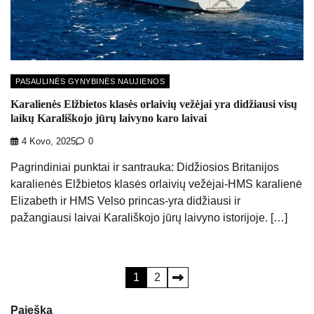
PASAULINĖS GYNYBINĖS NAUJIENOS
Karalienės Elžbietos klasės orlaivių vežėjai yra didžiausi visų
laikų Karališkojo jūrų laivyno karo laivai
4 Kovo, 2025
0
Pagrindiniai punktai ir santrauka: Didžiosios Britanijos
karalienės Elžbietos klasės orlaivių vežėjai-HMS karalienė
Elizabeth ir HMS Velso princas-yra didžiausi ir
pažangiausi laivai Karališkojo jūrų laivyno istorijoje. […]
Įrašų
1
2
puslapiavimas
Paieška