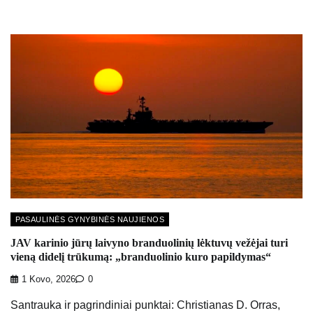
PASAULINĖS GYNYBINĖS NAUJIENOS
JAV karinio jūrų laivyno branduolinių lėktuvų vežėjai turi
vieną didelį trūkumą: „branduolinio kuro papildymas“
1 Kovo, 2026
0
Santrauka ir pagrindiniai punktai: Christianas D. Orras,