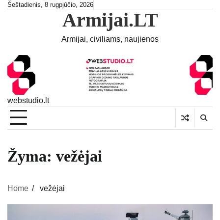
Skip
Šeštadienis, 8 rugpjūčio, 2026
Armijai.LT
to
content
Armijai, civiliams, naujienos
webstudio.lt
Žyma:
vežėjai
Home
vežėjai