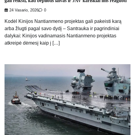
gali reikšti, kad bepilotis laivas ir JAV kariškiai ims reaguoti
24 Vasario, 2026
0
Kodėl Kinijos Nantianmeno projektas gali pakeisti karą
arba žlugti pagal savo dydį – Santrauka ir pagrindiniai
dalykai: Kinijos vadinamasis Nantianmeno projektas
atkreipė dėmesį kaip į […]