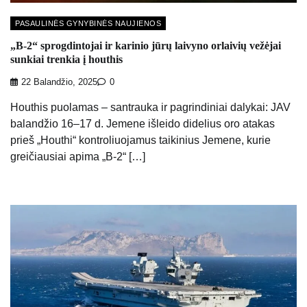
PASAULINĖS GYNYBINĖS NAUJIENOS
„B-2“ sprogdintojai ir karinio jūrų laivyno orlaivių vežėjai
sunkiai trenkia į houthis
22 Balandžio, 2025
0
Houthis puolamas – santrauka ir pagrindiniai dalykai: JAV
balandžio 16–17 d. Jemene išleido didelius oro atakas
prieš „Houthi“ kontroliuojamus taikinius Jemene, kurie
greičiausiai apima „B-2“ […]