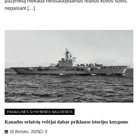
pažymėtą niekada neiššaudydamas realios kovos šūvio,
nepaisant […]
PASAULINĖS GYNYBINĖS NAUJIENOS
Kanados orlaivių vežėjai dabar priklauso istorijos knygoms
16 Birželio, 2025
0