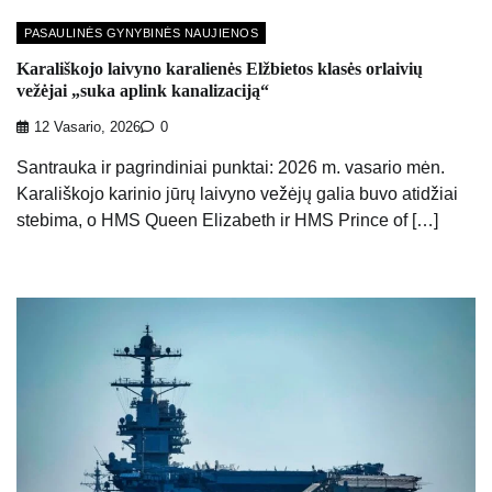
PASAULINĖS GYNYBINĖS NAUJIENOS
Karališkojo laivyno karalienės Elžbietos klasės orlaivių
vežėjai „suka aplink kanalizaciją“
12 Vasario, 2026
0
Santrauka ir pagrindiniai punktai: 2026 m. vasario mėn.
Karališkojo karinio jūrų laivyno vežėjų galia buvo atidžiai
stebima, o HMS Queen Elizabeth ir HMS Prince of […]