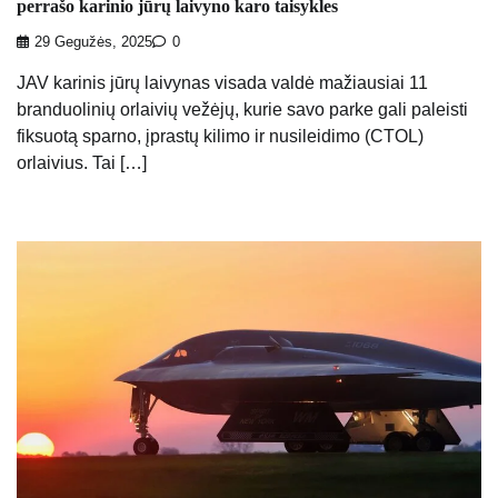
perrašo karinio jūrų laivyno karo taisykles
29 Gegužės, 2025
0
JAV karinis jūrų laivynas visada valdė mažiausiai 11
branduolinių orlaivių vežėjų, kurie savo parke gali paleisti
fiksuotą sparno, įprastų kilimo ir nusileidimo (CTOL)
orlaivius. Tai […]