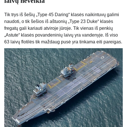
laivų neveikia
Tik trys iš šešių „Type 45 Daring“ klasės naikintuvų galimi
naudoti, o tik šešios iš aštuonių „Type 23 Duke“ klasės
fregatų gali kariauti atviroje jūroje. Tik vienas iš penkių
„Astute“ klasės povandeninių laivų yra vandenyje. Iš viso
63 laivų flotilės tik maždaug pusė yra tinkama eiti pareigas.