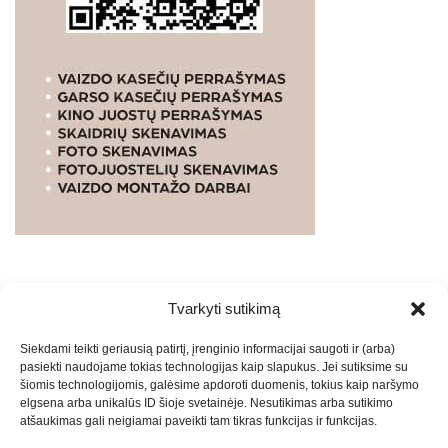
Tvarkyti sutikimą
WEBSTUDIO.LT
© SKAITMENINIO MARKETINGO
Siekdami teikti geriausią patirtį, įrenginio informacijai saugoti ir (arba)
PASLAUGOS. SEO tekstų rašymas, turinio kūrimas,
pasiekti naudojame tokias technologijas kaip slapukus. Jei sutiksime su
straipsnių rašymas ir talpinimas į mūsų valdomas
šiomis technologijomis, galėsime apdoroti duomenis, tokius kaip naršymo
svetaines.2026
Armijai.LT
Theme: Express News By
Adore
elgsena arba unikalūs ID šioje svetainėje. Nesutikimas arba sutikimo
atšaukimas gali neigiamai paveikti tam tikras funkcijas ir funkcijas.
Themes
.