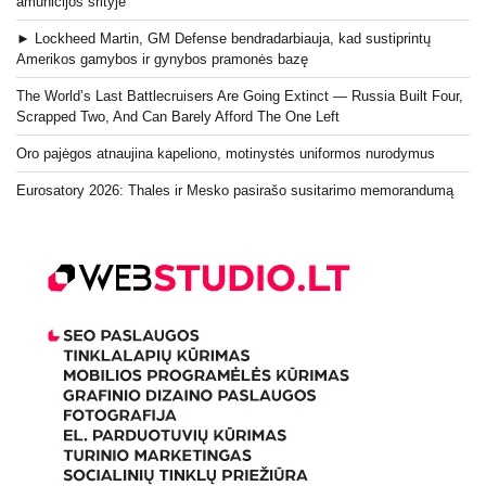
amunicijos srityje
► Lockheed Martin, GM Defense bendradarbiauja, kad sustiprintų
Amerikos gamybos ir gynybos pramonės bazę
The World’s Last Battlecruisers Are Going Extinct — Russia Built Four,
Scrapped Two, And Can Barely Afford The One Left
Oro pajėgos atnaujina kapeliono, motinystės uniformos nurodymus
Eurosatory 2026: Thales ir Mesko pasirašo susitarimo memorandumą