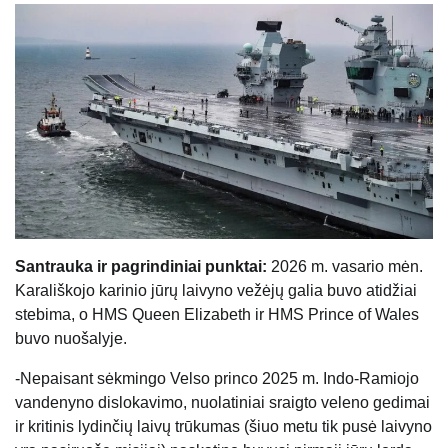
Santrauka ir pagrindiniai punktai:
2026 m. vasario mėn.
Karališkojo karinio jūrų laivyno vežėjų galia buvo atidžiai
stebima, o HMS Queen Elizabeth ir HMS Prince of Wales
buvo nuošalyje.
-Nepaisant sėkmingo Velso princo 2025 m. Indo-Ramiojo
vandenyno dislokavimo, nuolatiniai sraigto veleno gedimai
ir kritinis lydinčių laivų trūkumas (šiuo metu tik pusė laivyno