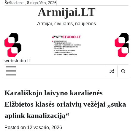
Skip
Šeštadienis, 8 rugpjūčio, 2026
Armijai.LT
to
content
Armijai, civiliams, naujienos
webstudio.lt
Karališkojo laivyno karalienės
Elžbietos klasės orlaivių vežėjai „suka
aplink kanalizaciją“
Posted on
12 vasario, 2026