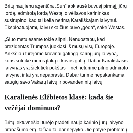
Britų naujienų agentūra „Sun“ apklausė buvusį pirmąjį jūrų
lordą, admirolą lordą Westą, o vėliavos karininkas
susirūpino, kad tai kelia nerimą Karališkajam laivynui.
Eksploatuojamų laivų skaičius buvo „gėda“, sakė Westas.
„Šiuo metu esame tokie silpni. Nenuostabu, kad
prezidentas Trumpas juokiasi iš mūsų visų Europoje.
Anksčiau turėjome kruvinai galingą karinį jūrų laivyną,
kuris suteikė mums įtaką ir kovos galią. Dabar Karališkasis
laivynas yra šiek tiek pokštas – net neturime pilno admirolo
laivyne, ir tai yra nepaprasta. Dabar turime nepakankamai
saugių savo Vakarų laivų ir povandeninių laivų.
Karalienės Elžbietos klasė: kada šie
vežėjai dominuos?
Britų lėktuvnešiai turėjo pradėti naują karinio jūrų laivyno
pranašumo erą, tačiau tai dar neįvyko. Jie patyrė problemų