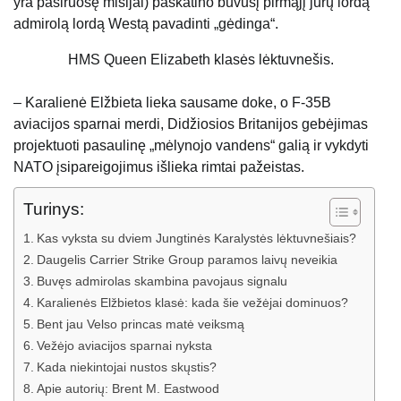
yra pasiruošę misijai) paskatino buvusį pirmąjį jūrų lordą
admirolą lordą Westą pavadinti „gėdinga“.
HMS Queen Elizabeth klasės lėktuvnešis.
– Karalienė Elžbieta lieka sausame doke, o F-35B
aviacijos sparnai merdi, Didžiosios Britanijos gebėjimas
projektuoti pasaulinę „mėlynojo vandens“ galią ir vykdyti
NATO įsipareigojimus išlieka rimtai pažeistas.
Turinys:
Kas vyksta su dviem Jungtinės Karalystės lėktuvnešiais?
Daugelis Carrier Strike Group paramos laivų neveikia
Buvęs admirolas skambina pavojaus signalu
Karalienės Elžbietos klasė: kada šie vežėjai dominuos?
Bent jau Velso princas matė veiksmą
Vežėjo aviacijos sparnai nyksta
Kada niekintojai nustos skųstis?
Apie autorių: Brent M. Eastwood