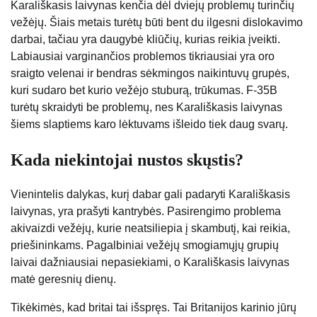
Karališkasis laivynas kenčia dėl dviejų problemų turinčių
vežėjų. Šiais metais turėtų būti bent du ilgesni dislokavimo
darbai, tačiau yra daugybė kliūčių, kurias reikia įveikti.
Labiausiai varginančios problemos tikriausiai yra oro
sraigto velenai ir bendras sėkmingos naikintuvų grupės,
kuri sudaro bet kurio vežėjo stuburą, trūkumas. F-35B
turėtų skraidyti be problemų, nes Karališkasis laivynas
šiems slaptiems karo lėktuvams išleido tiek daug svarų.
Kada niekintojai nustos skųstis?
Vienintelis dalykas, kurį dabar gali padaryti Karališkasis
laivynas, yra prašyti kantrybės. Pasirengimo problema
akivaizdi vežėjų, kurie neatsiliepia į skambutį, kai reikia,
priešininkams. Pagalbiniai vežėjų smogiamųjų grupių
laivai dažniausiai nepasiekiami, o Karališkasis laivynas
matė geresnių dienų.
Tikėkimės, kad britai tai išspręs. Tai Britanijos karinio jūrų