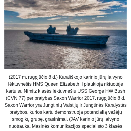
(2017 m. rugpjūčio 8 d.) Karališkojo karinio jūrų laivyno
lėktuvnešis HMS Queen Elizabeth II plaukioja rikiuotėje
kartu su Nimitz klasės lėktuvnešiu USS George HW Bush
(CVN 77) per pratybas Saxon Warrior 2017, rugpjūčio 8 d.
Saxon Warrior yra Jungtinių Valstijų ir Jungtinės Karalystės
pratybos, kurios kartu demonstruoja potencialią vežėjų
smogikų grupę. grasinimai. (JAV karinio jūrų laivyno
nuotrauka, Masinės komunikacijos specialisto 3 klasės