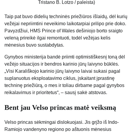
Tristano B. Lotzo / paleista)
Taip pat buvo didelių techninės priežiūros išlaidų, dėl kurių
vežėjai nepriimtini neveikimo laikotarpiai prilipo prie doko.
Pavyzdžiui, HMS Prince of Wales dešiniojo borto sraigto
veleną prireikė ilgai remontuoti, todėl vežėjas kelis
mėnesius buvo sustabdytas.
Gynybos ministerija bandė priimti optimistiškesnį toną dėl
vežėjo situacijos ir bendros karinio jūrų laivyno būklės.
„Visi Karališkojo karinio jūrų laivyno laivai sukasi pagal
suplanuotus eksploatavimo ciklus, įskaitant įprastinę
techninę priežiūrą, o mes ir toliau dirbame pagal gynybos
reikalavimus ir prioritetus“, – sausį sakė atstovas.
Bent jau Velso princas matė veiksmą
Velso princas sėkmingai dislokuojasi. Jis grįžo iš Indo-
Ramiojo vandenyno regiono po aštuonis mėnesius