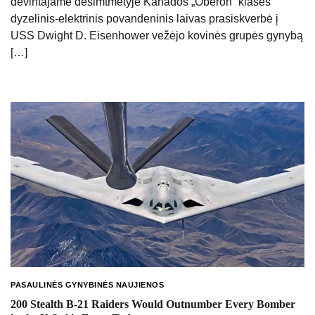
devintajame dešimtmetyje Kanados „Oberon“ klasės
dyzelinis-elektrinis povandeninis laivas prasiskverbė į
USS Dwight D. Eisenhower vežėjo kovinės grupės gynybą
[…]
PASAULINĖS GYNYBINĖS NAUJIENOS
200 Stealth B-21 Raiders Would Outnumber Every Bomber