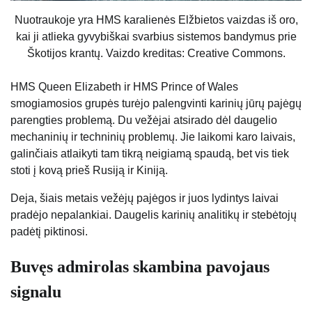
Nuotraukoje yra HMS karalienės Elžbietos vaizdas iš oro,
kai ji atlieka gyvybiškai svarbius sistemos bandymus prie
Škotijos krantų. Vaizdo kreditas: Creative Commons.
HMS Queen Elizabeth ir HMS Prince of Wales
smogiamosios grupės turėjo palengvinti karinių jūrų pajėgų
parengties problemą. Du vežėjai atsirado dėl daugelio
mechaninių ir techninių problemų. Jie laikomi karo laivais,
galinčiais atlaikyti tam tikrą neigiamą spaudą, bet vis tiek
stoti į kovą prieš Rusiją ir Kiniją.
Deja, šiais metais vežėjų pajėgos ir juos lydintys laivai
pradėjo nepalankiai. Daugelis karinių analitikų ir stebėtojų
padėtį piktinosi.
Buvęs admirolas skambina pavojaus
signalu