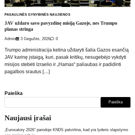
PASAULINĖS GYNYBINĖS NAUJIENOS
JAV uždaro savo pavyzdinę misiją Gazoje, nes Trumpo
planas stringa
Admin
3 Gegužės, 2026
0
Trumpo administracija ketina uždaryti šalia Gazos esančią
JAV karinę įstaigą, kuri, pasak kritikų, nesugebėjo vykdyti
misijos stebėti Izraelio ir „Hamas“ paliaubas ir padidinti
pagalbos srautus […]
Paieška
Paieška
Naujausi įrašai
„Eurosatory 2026“ parodoje KNDS patvirtina, kad yra lyderis slapstymo