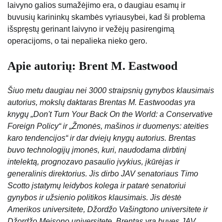
laivyno galios sumažėjimo era, o daugiau esamų ir
buvusių karininkų skambės vyriausybei, kad ši problema
išspręstų gerinant laivyno ir vežėjų pasirengimą
operacijoms, o tai nepalieka nieko gero.
Apie autorių: Brent M. Eastwood
Šiuo metu daugiau nei 3000 straipsnių gynybos klausimais
autorius, mokslų daktaras Brentas M. Eastwoodas yra
knygų „Don't Turn Your Back On the World: a Conservative
Foreign Policy“ ir „Žmonės, mašinos ir duomenys: ateities
karo tendencijos“ ir dar dviejų knygų autorius. Brentas
buvo technologijų įmonės, kuri, naudodama dirbtinį
intelektą, prognozavo pasaulio įvykius, įkūrėjas ir
generalinis direktorius. Jis dirbo JAV senatoriaus Timo
Scotto įstatymų leidybos kolega ir patarė senatoriui
gynybos ir užsienio politikos klausimais. Jis dėstė
Amerikos universitete, Džordžo Vašingtono universitete ir
Džordžo Meisono universitete. Brentas yra buvęs JAV