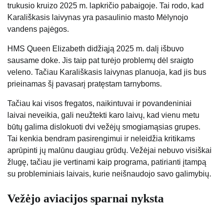
trukusio kruizo 2025 m. lapkričio pabaigoje. Tai rodo, kad
Karališkasis laivynas yra pasaulinio masto Mėlynojo
vandens pajėgos.
HMS Queen Elizabeth didžiąją 2025 m. dalį išbuvo
sausame doke. Jis taip pat turėjo problemų dėl sraigto
veleno. Tačiau Karališkasis laivynas planuoja, kad jis bus
prieinamas šį pavasarį pratęstam tarnyboms.
Tačiau kai visos fregatos, naikintuvai ir povandeniniai
laivai neveikia, gali neužtekti karo laivų, kad vienu metu
būtų galima dislokuoti dvi vežėjų smogiamąsias grupes.
Tai kenkia bendram pasirengimui ir neleidžia kritikams
aprūpinti jų malūnu daugiau grūdų. Vežėjai nebuvo visiškai
žlugę, tačiau jie vertinami kaip programa, patirianti įtampą
su probleminiais laivais, kurie neišnaudojo savo galimybių.
Vežėjo aviacijos sparnai nyksta