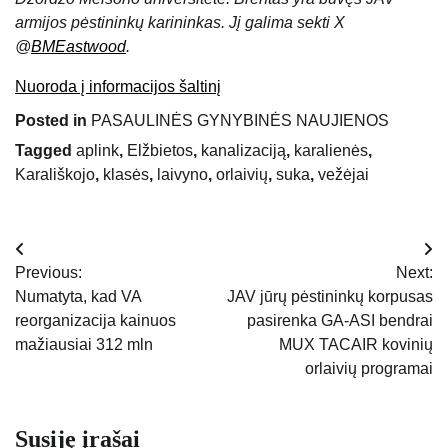
armijos pėstininkų karininkas. Jį galima sekti X
@
BMEastwood
.
Nuoroda į informacijos šaltinį
Posted in
PASAULINĖS GYNYBINĖS NAUJIENOS
Tagged
aplink
,
Elžbietos
,
kanalizaciją
,
karalienės
,
Karališkojo
,
klasės
,
laivyno
,
orlaivių
,
suka
,
vežėjai
Navigacija
Previous:
Next:
tarp
Numatyta, kad VA
JAV jūrų pėstininkų korpusas
reorganizacija kainuos
pasirenka GA-ASI bendrai
įrašų
mažiausiai 312 mln
MUX TACAIR kovinių
orlaivių programai
Susiję įrašai