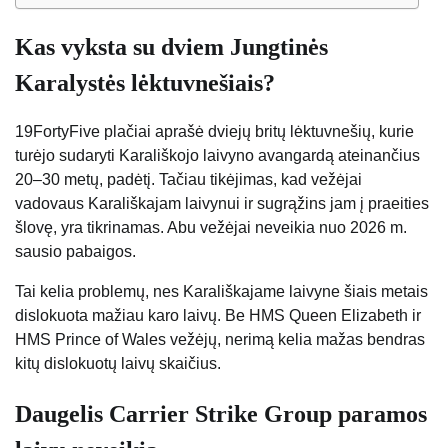
Kas vyksta su dviem Jungtinės
Karalystės lėktuvnešiais?
19FortyFive plačiai aprašė dviejų britų lėktuvnešių, kurie
turėjo sudaryti Karališkojo laivyno avangardą ateinančius
20–30 metų, padėtį. Tačiau tikėjimas, kad vežėjai
vadovaus Karališkajam laivynui ir sugrąžins jam į praeities
šlovę, yra tikrinamas. Abu vežėjai neveikia nuo 2026 m.
sausio pabaigos.
Tai kelia problemų, nes Karališkajame laivyne šiais metais
dislokuota mažiau karo laivų. Be HMS Queen Elizabeth ir
HMS Prince of Wales vežėjų, nerimą kelia mažas bendras
kitų dislokuotų laivų skaičius.
Daugelis Carrier Strike Group paramos