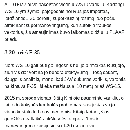
AL-31FM2 buvo pakeistas vietiniu WS10 varikliu. Kadangi
WS-10 yra žymiai pajėgesnis nei Rusijos importas,
leidžiantis J-20 pereiti į superkruizinį režimą, tuo pačiu
atrakinant supermanevringumą, kurį suteikia traukos
vektorius, šis atnaujinimas buvo laikomas didžiuliu PLAAF
priedu.
J-20 prieš F-35
Nors WS-10 gali būti galingesnis nei jo pirmtakas Rusijoje,
žiuri vis dar vertina jo bendrą efektyvumą. Tiesą sakant,
daugelis analitikų mano, kad JAV sukurtas variklis, varantis
naikintuvą F-35, išlieka mažiausiai 10 metų prieš WS-15.
2015 m. sprogo vienas iš šių Kinijoje pagamintų variklių, o
tai rodo kokybės kontrolės problemas, susijusias su jo
vieno kristalo turbinos mentėmis. Kitaip tariant, šios
geležtės neatlaikė aukštesnės temperatūros ir
manevringumo, susijusių su J-20 naikintuvu.