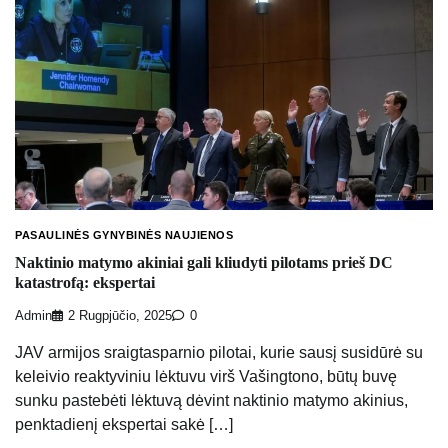
PASAULINĖS GYNYBINĖS NAUJIENOS
Naktinio matymo akiniai gali kliudyti pilotams prieš DC
katastrofą: ekspertai
Admin
2 Rugpjūčio, 2025
0
JAV armijos sraigtasparnio pilotai, kurie sausį susidūrė su
keleivio reaktyviniu lėktuvu virš Vašingtono, būtų buvę
sunku pastebėti lėktuvą dėvint naktinio matymo akinius,
penktadienį ekspertai sakė […]