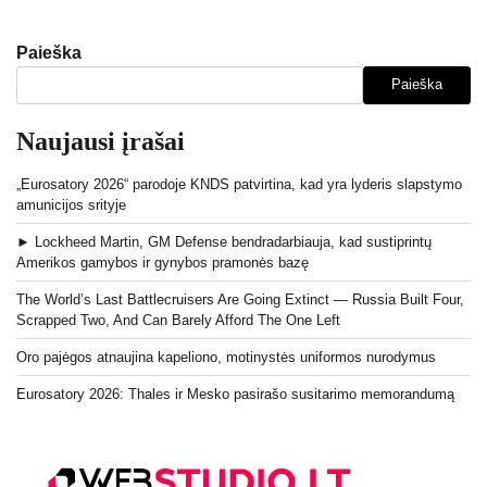
Paieška
Paieška
Naujausi įrašai
„Eurosatory 2026“ parodoje KNDS patvirtina, kad yra lyderis slapstymo
amunicijos srityje
► Lockheed Martin, GM Defense bendradarbiauja, kad sustiprintų
Amerikos gamybos ir gynybos pramonės bazę
The World’s Last Battlecruisers Are Going Extinct — Russia Built Four,
Scrapped Two, And Can Barely Afford The One Left
Oro pajėgos atnaujina kapeliono, motinystės uniformos nurodymus
Eurosatory 2026: Thales ir Mesko pasirašo susitarimo memorandumą