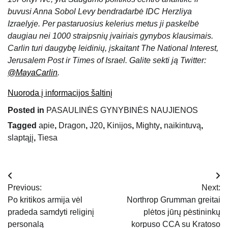
buvusi Anna Sobol Levy bendradarbė IDC Herzliya
Izraelyje. Per pastaruosius kelerius metus ji paskelbė
daugiau nei 1000 straipsnių įvairiais gynybos klausimais.
Carlin turi daugybę leidinių, įskaitant The National Interest,
Jerusalem Post ir Times of Israel. Galite sekti ją Twitter:
@MayaCarlin
.
Nuoroda į informacijos šaltinį
Posted in
PASAULINĖS GYNYBINĖS NAUJIENOS
Tagged
apie
,
Dragon
,
J20
,
Kinijos
,
Mighty
,
naikintuvą
,
slaptąjį
,
Tiesa
Navigacija
Previous:
Next:
tarp
Po kritikos armija vėl
Northrop Grumman greitai
pradeda samdyti religinį
plėtos jūrų pėstininkų
įrašų
personalą
korpuso CCA su Kratoso