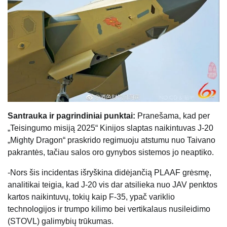
Santrauka ir pagrindiniai punktai:
Pranešama, kad per
„Teisingumo misiją 2025“ Kinijos slaptas naikintuvas J-20
„Mighty Dragon“ praskrido regimuoju atstumu nuo Taivano
pakrantės, tačiau salos oro gynybos sistemos jo neaptiko.
-Nors šis incidentas išryškina didėjančią PLAAF grėsmę,
analitikai teigia, kad J-20 vis dar atsilieka nuo JAV penktos
kartos naikintuvų, tokių kaip F-35, ypač variklio
technologijos ir trumpo kilimo bei vertikalaus nusileidimo
(STOVL) galimybių trūkumas.