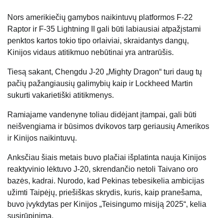
Nors amerikiečių gamybos naikintuvų platformos F-22
Raptor ir F-35 Lightning II gali būti labiausiai atpažįstami
penktos kartos tokio tipo orlaiviai, skraidantys dangų,
Kinijos vidaus atitikmuo nebūtinai yra antrarūšis.
Tiesą sakant, Chengdu J-20 „Mighty Dragon“ turi daug tų
pačių pažangiausių galimybių kaip ir Lockheed Martin
sukurti vakarietiški atitikmenys.
Ramiajame vandenyne toliau didėjant įtampai, gali būti
neišvengiama ir būsimos dvikovos tarp geriausių Amerikos
ir Kinijos naikintuvų.
Anksčiau šiais metais buvo plačiai išplatinta nauja Kinijos
reaktyvinio lėktuvo J-20, skrendančio netoli Taivano oro
bazės, kadrai. Nurodo, kad Pekinas tebesikelia ambicijas
užimti Taipėjų, priešiškas skrydis, kuris, kaip pranešama,
buvo įvykdytas per Kinijos „Teisingumo misiją 2025“, kelia
susirūpinimą.