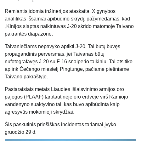
Remiantis įdomia inžinerijos ataskaita, X gynybos
analitikas išsamiai apibūdino skrydį, pažymėdamas, kad
„Kinijos slaptas naikintuvas J-20 skrido matomoje Taivano
pakrantės diapazone.
Taivaniečiams nepavyko aptikti J-20. Tai būtų buvęs
propagandinis perversmas, jei Taivanas būtų
nufotografavęs J-20 su F-16 snaiperio taikiniu. Tai atsitiko
aplink Čečengo miestelį Pingtunge, pačiame pietiniame
Taivano pakraštyje.
Pastaraisiais metais Liaudies išlaisvinimo armijos oro
pajėgos (PLAAF) tarptautinėje oro erdvėje virš Ramiojo
vandenyno suaktyvino tai, kas buvo apibūdinta kaip
agresyvūs mokomieji skrydžiai.
Šis paskutinis priešiškas incidentas tariamai įvyko
gruodžio 29 d.