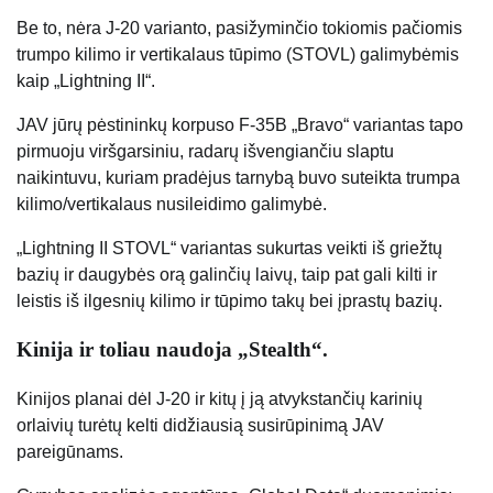
Be to, nėra J-20 varianto, pasižyminčio tokiomis pačiomis
trumpo kilimo ir vertikalaus tūpimo (STOVL) galimybėmis
kaip „Lightning II“.
JAV jūrų pėstininkų korpuso F-35B „Bravo“ variantas tapo
pirmuoju viršgarsiniu, radarų išvengiančiu slaptu
naikintuvu, kuriam pradėjus tarnybą buvo suteikta trumpa
kilimo/vertikalaus nusileidimo galimybė.
„Lightning II STOVL“ variantas sukurtas veikti iš griežtų
bazių ir daugybės orą galinčių laivų, taip pat gali kilti ir
leistis iš ilgesnių kilimo ir tūpimo takų bei įprastų bazių.
Kinija ir toliau naudoja „Stealth“.
Kinijos planai dėl J-20 ir kitų į ją atvykstančių karinių
orlaivių turėtų kelti didžiausią susirūpinimą JAV
pareigūnams.