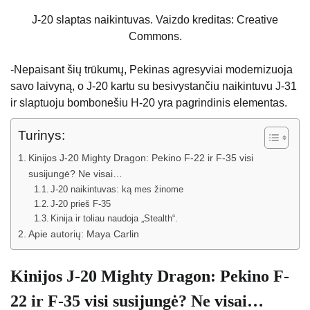
J-20 slaptas naikintuvas. Vaizdo kreditas: Creative
Commons.
-Nepaisant šių trūkumų, Pekinas agresyviai modernizuoja
savo laivyną, o J-20 kartu su besivystančiu naikintuvu J-31
ir slaptuoju bombonešiu H-20 yra pagrindinis elementas.
Turinys:
Kinijos J-20 Mighty Dragon: Pekino F-22 ir F-35 visi
susijungė? Ne visai…
J-20 naikintuvas: ką mes žinome
J-20 prieš F-35
Kinija ir toliau naudoja „Stealth“.
Apie autorių: Maya Carlin
Kinijos J-20 Mighty Dragon: Pekino F-
22 ir F-35 visi susijungė? Ne visai…