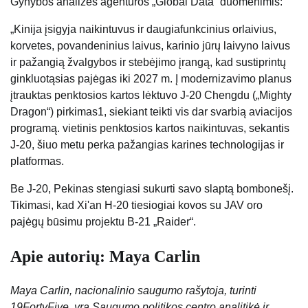
Gynybos analizės agentūros „Global Data“ duomenimis:
„Kinija įsigyja naikintuvus ir daugiafunkcinius orlaivius,
korvetes, povandeninius laivus, karinio jūrų laivyno laivus
ir pažangią žvalgybos ir stebėjimo įrangą, kad sustiprintų
ginkluotąsias pajėgas iki 2027 m. Į modernizavimo planus
įtrauktas penktosios kartos lėktuvo J-20 Chengdu („Mighty
Dragon“) pirkimas1, siekiant teikti vis dar svarbią aviacijos
programą. vietinis penktosios kartos naikintuvas, sekantis
J-20, šiuo metu perka pažangias karines technologijas ir
platformas.
Be J-20, Pekinas stengiasi sukurti savo slaptą bombonešį.
Tikimasi, kad Xi'an H-20 tiesiogiai kovos su JAV oro
pajėgų būsimu projektu B-21 „Raider“.
Apie autorių: Maya Carlin
Maya Carlin, nacionalinio saugumo rašytoja, turinti
19FortyFive, yra Saugumo politikos centro analitikė ir