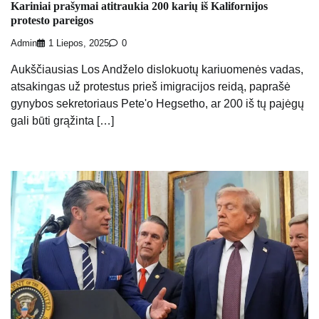
Kariniai prašymai atitraukia 200 karių iš Kalifornijos
protesto pareigos
Admin
1 Liepos, 2025
0
Aukščiausias Los Andželo dislokuotų kariuomenės vadas,
atsakingas už protestus prieš imigracijos reidą, paprašė
gynybos sekretoriaus Pete'o Hegsetho, ar 200 iš tų pajėgų
gali būti grąžinta […]