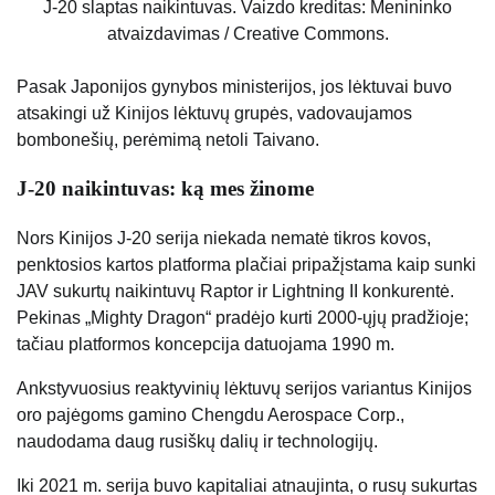
J-20 slaptas naikintuvas. Vaizdo kreditas: Menininko
atvaizdavimas / Creative Commons.
Pasak Japonijos gynybos ministerijos, jos lėktuvai buvo
atsakingi už Kinijos lėktuvų grupės, vadovaujamos
bombonešių, perėmimą netoli Taivano.
J-20 naikintuvas: ką mes žinome
Nors Kinijos J-20 serija niekada nematė tikros kovos,
penktosios kartos platforma plačiai pripažįstama kaip sunki
JAV sukurtų naikintuvų Raptor ir Lightning II konkurentė.
Pekinas „Mighty Dragon“ pradėjo kurti 2000-ųjų pradžioje;
tačiau platformos koncepcija datuojama 1990 m.
Ankstyvuosius reaktyvinių lėktuvų serijos variantus Kinijos
oro pajėgoms gamino Chengdu Aerospace Corp.,
naudodama daug rusiškų dalių ir technologijų.
Iki 2021 m. serija buvo kapitaliai atnaujinta, o rusų sukurtas