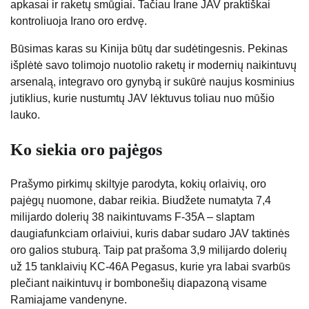
apkasai ir raketų smūgiai. Tačiau Irane JAV praktiškai
kontroliuoja Irano oro erdvę.
Būsimas karas su Kinija būtų dar sudėtingesnis. Pekinas
išplėtė savo tolimojo nuotolio raketų ir modernių naikintuvų
arsenalą, integravo oro gynybą ir sukūrė naujus kosminius
jutiklius, kurie nustumtų JAV lėktuvus toliau nuo mūšio
lauko.
Ko siekia oro pajėgos
Prašymo pirkimų skiltyje parodyta, kokių orlaivių, oro
pajėgų nuomone, dabar reikia. Biudžete numatyta 7,4
milijardo dolerių 38 naikintuvams F-35A – slaptam
daugiafunkciam orlaiviui, kuris dabar sudaro JAV taktinės
oro galios stuburą. Taip pat prašoma 3,9 milijardo dolerių
už 15 tanklaivių KC-46A Pegasus, kurie yra labai svarbūs
plečiant naikintuvų ir bombonešių diapazoną visame
Ramiajame vandenyne.