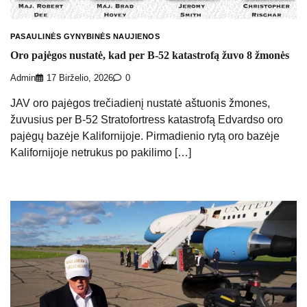
PASAULINĖS GYNYBINĖS NAUJIENOS
Oro pajėgos nustatė, kad per B-52 katastrofą žuvo 8 žmonės
Admin
17 Birželio, 2026
0
JAV oro pajėgos trečiadienį nustatė aštuonis žmones,
žuvusius per B-52 Stratofortress katastrofą Edvardso oro
pajėgų bazėje Kalifornijoje. Pirmadienio rytą oro bazėje
Kalifornijoje netrukus po pakilimo […]