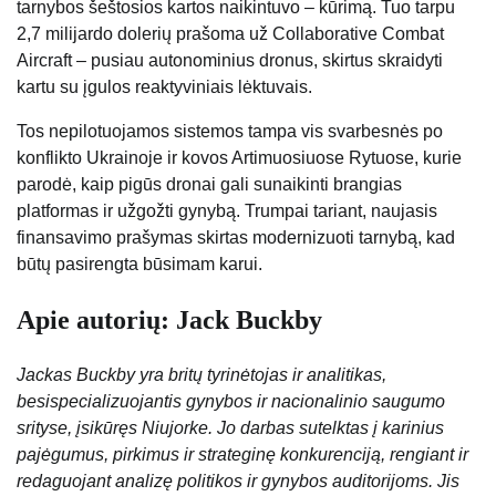
tarnybos šeštosios kartos naikintuvo – kūrimą. Tuo tarpu
2,7 milijardo dolerių prašoma už Collaborative Combat
Aircraft – pusiau autonominius dronus, skirtus skraidyti
kartu su įgulos reaktyviniais lėktuvais.
Tos nepilotuojamos sistemos tampa vis svarbesnės po
konflikto Ukrainoje ir kovos Artimuosiuose Rytuose, kurie
parodė, kaip pigūs dronai gali sunaikinti brangias
platformas ir užgožti gynybą. Trumpai tariant, naujasis
finansavimo prašymas skirtas modernizuoti tarnybą, kad
būtų pasirengta būsimam karui.
Apie autorių: Jack Buckby
Jackas Buckby yra britų tyrinėtojas ir analitikas,
besispecializuojantis gynybos ir nacionalinio saugumo
srityse, įsikūręs Niujorke. Jo darbas sutelktas į karinius
pajėgumus, pirkimus ir strateginę konkurenciją, rengiant ir
redaguojant analizę politikos ir gynybos auditorijoms. Jis