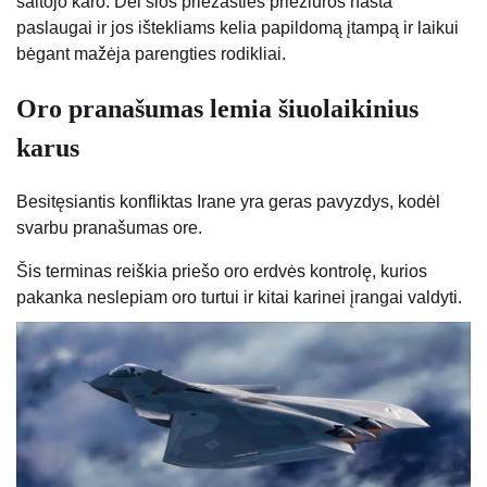
šaltojo karo. Dėl šios priežasties priežiūros našta
paslaugai ir jos ištekliams kelia papildomą įtampą ir laikui
bėgant mažėja parengties rodikliai.
Oro pranašumas lemia šiuolaikinius
karus
Besitęsiantis konfliktas Irane yra geras pavyzdys, kodėl
svarbu pranašumas ore.
Šis terminas reiškia priešo oro erdvės kontrolę, kurios
pakanka neslepiam oro turtui ir kitai karinei įrangai valdyti.