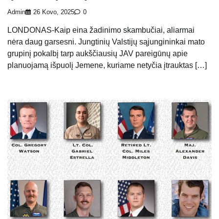
Admin
26 Kovo, 2025
0
LONDONAS-Kaip eina žadinimo skambučiai, aliarmai
nėra daug garsesni. Jungtinių Valstijų sąjungininkai mato
grupinį pokalbį tarp aukščiausių JAV pareigūnų apie
planuojamą išpuolį Jemene, kuriame netyčia įtrauktas […]