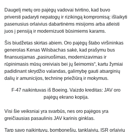
Daugelį metų oro pajėgų vadovai tvirtino, kad buvo
priversti padaryti nepatogų ir rizikingą kompromisą: išlaikyti
pasenusius orlaivius dabartinėms misijoms arba atleisti
juos į pensiją ir modernizuoti būsimiems karams.
Šis biudžetas skirtas abiem. Oro pajėgų štabo viršininkas
generolas Kenas Wilsbachas sakė, kad prašymu bus
finansuojamas „pasiruošimas, modernizavimas ir
rūpinimasis mūsų oreiviais bei jų šeimomis“, kartu žymiai
padidinant skrydžio valandas, galimybę gauti atsarginių
dalių ir amunicijos, techninę priežiūrą ir mokymus.
F-47 naikintuvas iš Boeing. Vaizdo kreditas: JAV oro
pajėgų ekrano kopija.
Visi šie veiksniai yra svarbūs, nes oro pajėgos yra
greičiausias pasaulinis JAV karinis ginklas.
Tarp savo naikintuvų, bombonešių, tanklaivių, ISR orlaivių