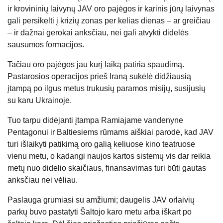
ir krovininių laivynų JAV oro pajėgos ir karinis jūrų laivynas
gali persikelti į krizių zonas per kelias dienas – ar greičiau
– ir dažnai gerokai anksčiau, nei gali atvykti didelės
sausumos formacijos.
Tačiau oro pajėgos jau kurį laiką patiria spaudimą.
Pastarosios operacijos prieš Iraną sukėlė didžiausią
įtampą po ilgus metus trukusių paramos misijų, susijusių
su karu Ukrainoje.
Tuo tarpu didėjanti įtampa Ramiajame vandenyne
Pentagonui ir Baltiesiems rūmams aiškiai parodė, kad JAV
turi išlaikyti patikimą oro galią keliuose kino teatruose
vienu metu, o kadangi naujos kartos sistemų vis dar reikia
metų nuo didelio skaičiaus, finansavimas turi būti gautas
anksčiau nei vėliau.
Paslauga grumiasi su amžiumi; daugelis JAV orlaivių
parkų buvo pastatyti Šaltojo karo metu arba iškart po