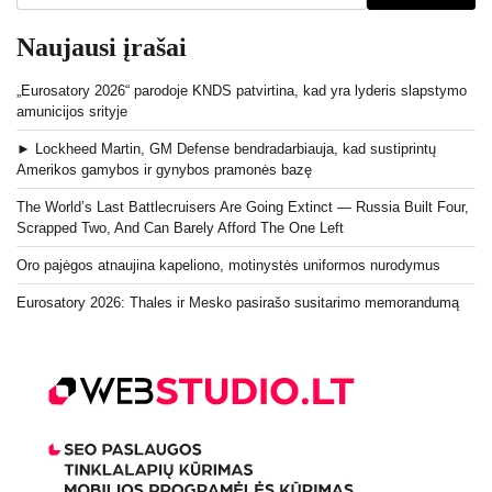
Naujausi įrašai
„Eurosatory 2026“ parodoje KNDS patvirtina, kad yra lyderis slapstymo
amunicijos srityje
► Lockheed Martin, GM Defense bendradarbiauja, kad sustiprintų
Amerikos gamybos ir gynybos pramonės bazę
The World’s Last Battlecruisers Are Going Extinct — Russia Built Four,
Scrapped Two, And Can Barely Afford The One Left
Oro pajėgos atnaujina kapeliono, motinystės uniformos nurodymus
Eurosatory 2026: Thales ir Mesko pasirašo susitarimo memorandumą