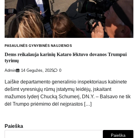
PASAULINĖS GYNYBINĖS NAUJIENOS
Dems reikalauja karinių Kataro lėktuvo dovanos Trumpui
tyrimų
Admin
14 Gegužės, 2025
0
Laiške departamento generalinio inspektoriaus kabinete
dešimt vyresniųjų rūmų įstatymų leidėjų, įskaitant
mažumos lyderį Chucką Schumerį, DN.Y. – Balsavo ne tik
dėl Trumpo priėmimo dėl neįprastos […]
Paieška
Paieška