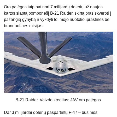
Oro pajėgos taip pat nori 7 milijardų dolerių už naujos
kartos slaptą bombonešį B-21 Raider, skirtą prasiskverbti į
pažangią gynybą ir vykdyti tolimojo nuotolio įprastines bei
branduolines misijas.
B-21 Raider. Vaizdo kreditas: JAV oro pajėgos.
Dar 3 milijardai dolerių paspartintų F-47 – būsimos