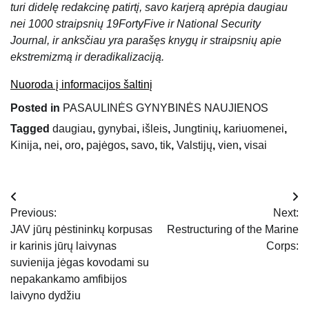
turi didelę redakcinę patirtį, savo karjerą aprėpia daugiau
nei 1000 straipsnių 19FortyFive ir National Security
Journal, ir anksčiau yra parašęs knygų ir straipsnių apie
ekstremizmą ir deradikalizaciją.
Nuoroda į informacijos šaltinį
Posted in
PASAULINĖS GYNYBINĖS NAUJIENOS
Tagged
daugiau
,
gynybai
,
išleis
,
Jungtinių
,
kariuomenei
,
Kinija
,
nei
,
oro
,
pajėgos
,
savo
,
tik
,
Valstijų
,
vien
,
visai
Navigacija
Previous:
Next:
tarp
JAV jūrų pėstininkų korpusas
Restructuring of the Marine
ir karinis jūrų laivynas
Corps:
įrašų
suvienija jėgas kovodami su
nepakankamo amfibijos
laivyno dydžiu