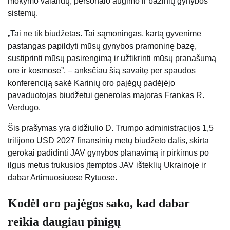
mokymo valandų, personalo augimo ir bazinių gynybos
sistemų.
„Tai ne tik biudžetas. Tai sąmoningas, kartą gyvenime
pastangas papildyti mūsų gynybos pramoninę bazę,
sustiprinti mūsų pasirengimą ir užtikrinti mūsų pranašumą
ore ir kosmose”, – anksčiau šią savaitę per spaudos
konferenciją sakė Karinių oro pajėgų padėjėjo
pavaduotojas biudžetui generolas majoras Frankas R.
Verdugo.
Šis prašymas yra didžiulio D. Trumpo administracijos 1,5
trilijono USD 2027 finansinių metų biudžeto dalis, skirta
gerokai padidinti JAV gynybos planavimą ir pirkimus po
ilgus metus trukusios įtemptos JAV išteklių Ukrainoje ir
dabar Artimuosiuose Rytuose.
Kodėl oro pajėgos sako, kad dabar
reikia daugiau pinigų