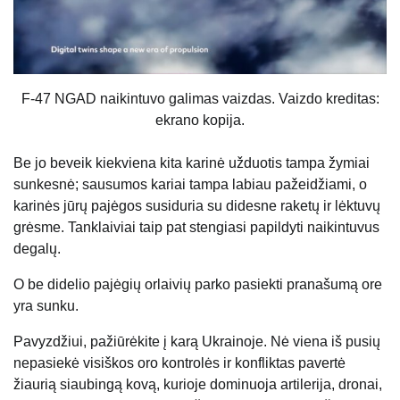
F-47 NGAD naikintuvo galimas vaizdas. Vaizdo kreditas:
ekrano kopija.
Be jo beveik kiekviena kita karinė užduotis tampa žymiai
sunkesnė; sausumos kariai tampa labiau pažeidžiami, o
karinės jūrų pajėgos susiduria su didesne raketų ir lėktuvų
grėsme. Tanklaiviai taip pat stengiasi papildyti naikintuvus
degalų.
O be didelio pajėgių orlaivių parko pasiekti pranašumą ore
yra sunku.
Pavyzdžiui, pažiūrėkite į karą Ukrainoje. Nė viena iš pusių
nepasiekė visiškos oro kontrolės ir konfliktas pavertė
žiaurią siaubingą kovą, kurioje dominuoja artilerija, dronai,