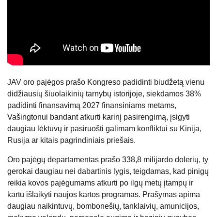
JAV oro pajėgos prašo Kongreso padidinti biudžetą vienu
didžiausių šiuolaikinių tarnybų istorijoje, siekdamos 38%
padidinti finansavimą 2027 finansiniams metams,
Vašingtonui bandant atkurti karinį pasirengimą, įsigyti
daugiau lėktuvų ir pasiruošti galimam konfliktui su Kinija,
Rusija ar kitais pagrindiniais priešais.
Oro pajėgų departamentas prašo 338,8 milijardo dolerių, ty
gerokai daugiau nei dabartinis lygis, teigdamas, kad pinigų
reikia kovos pajėgumams atkurti po ilgų metų įtampų ir
kartu išlaikyti naujos kartos programas. Prašymas apima
daugiau naikintuvų, bombonešių, tanklaivių, amunicijos,