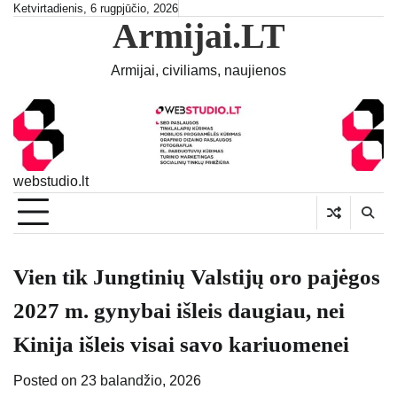
Skip
Ketvirtadienis, 6 rugpjūčio, 2026
Armijai.LT
to
content
Armijai, civiliams, naujienos
webstudio.lt
Vien tik Jungtinių Valstijų oro pajėgos
2027 m. gynybai išleis daugiau, nei
Kinija išleis visai savo kariuomenei
Posted on
23 balandžio, 2026