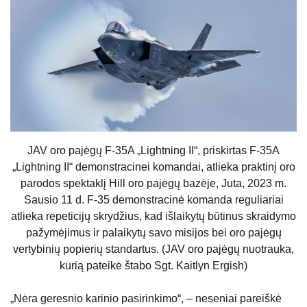
JAV oro pajėgų F-35A „Lightning II“, priskirtas F-35A
„Lightning II“ demonstracinei komandai, atlieka praktinį oro
parodos spektaklį Hill oro pajėgų bazėje, Juta, 2023 m.
Sausio 11 d. F-35 demonstracinė komanda reguliariai
atlieka repeticijų skrydžius, kad išlaikytų būtinus skraidymo
pažymėjimus ir palaikytų savo misijos bei oro pajėgų
vertybinių popierių standartus. (JAV oro pajėgų nuotrauka,
kurią pateikė štabo Sgt. Kaitlyn Ergish)
„Nėra geresnio karinio pasirinkimo“, – neseniai pareiškė