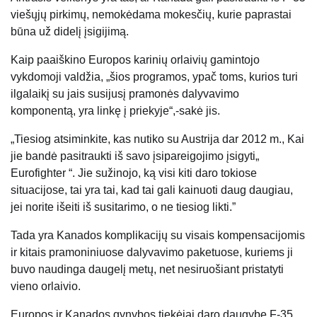
viešųjų pirkimų, nemokėdama mokesčių, kurie paprastai
būna už didelį įsigijimą.
Kaip paaiškino Europos karinių orlaivių gamintojo
vykdomoji valdžia, „šios programos, ypač toms, kurios turi
ilgalaikį su jais susijusį pramonės dalyvavimo
komponentą, yra linkę į priekyje“,-sakė jis.
„Tiesiog atsiminkite, kas nutiko su Austrija dar 2012 m., Kai
jie bandė pasitraukti iš savo įsipareigojimo įsigyti„
Eurofighter “. Jie sužinojo, ką visi kiti daro tokiose
situacijose, tai yra tai, kad tai gali kainuoti daug daugiau,
jei norite išeiti iš susitarimo, o ne tiesiog likti.”
Tada yra Kanados komplikacijų su visais kompensacijomis
ir kitais pramoniniuose dalyvavimo paketuose, kuriems ji
buvo naudinga daugelį metų, net nesiruošiant pristatyti
vieno orlaivio.
Europos ir Kanados gynybos tiekėjai daro daugybę F-35