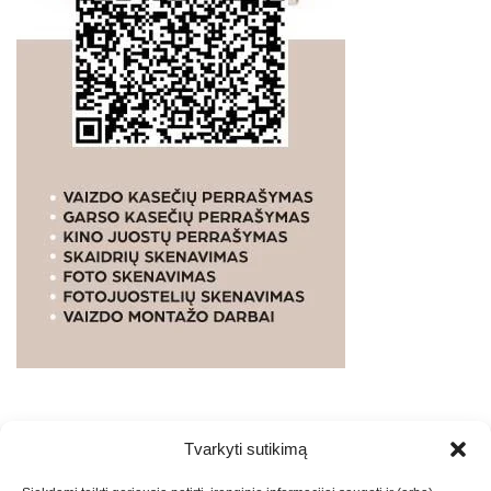
Tvarkyti sutikimą
WEBSTUDIO.LT
© SKAITMENINIO MARKETINGO