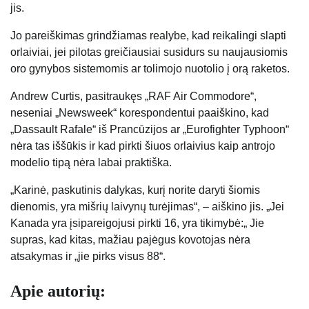
jis.
Jo pareiškimas grindžiamas realybe, kad reikalingi slapti
orlaiviai, jei pilotas greičiausiai susidurs su naujausiomis
oro gynybos sistemomis ar tolimojo nuotolio į orą raketos.
Andrew Curtis, pasitraukęs „RAF Air Commodore“,
neseniai „Newsweek“ korespondentui paaiškino, kad
„Dassault Rafale“ iš Prancūzijos ar „Eurofighter Typhoon“
nėra tas iššūkis ir kad pirkti šiuos orlaivius kaip antrojo
modelio tipą nėra labai praktiška.
„Karinė, paskutinis dalykas, kurį norite daryti šiomis
dienomis, yra mišrių laivynų turėjimas“, – aiškino jis. „Jei
Kanada yra įsipareigojusi pirkti 16, yra tikimybė:„ Jie
supras, kad kitas, mažiau pajėgus kovotojas nėra
atsakymas ir „jie pirks visus 88“.
Apie autorių: