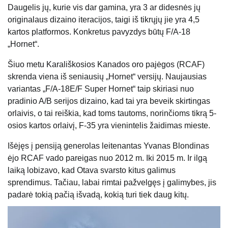
Daugelis jų, kurie vis dar gamina, yra 3 ar didesnės jų
originalaus dizaino iteracijos, taigi iš tikrųjų jie yra 4,5
kartos platformos. Konkretus pavyzdys būtų F/A-18
„Hornet“.
Šiuo metu Karališkosios Kanados oro pajėgos (RCAF)
skrenda viena iš seniausių „Hornet“ versijų. Naujausias
variantas „F/A-18E/F Super Hornet“ taip skiriasi nuo
pradinio A/B serijos dizaino, kad tai yra beveik skirtingas
orlaivis, o tai reiškia, kad toms tautoms, norinčioms tikrą 5-
osios kartos orlaivį, F-35 yra vienintelis žaidimas mieste.
Išėjęs į pensiją generolas leitenantas Yvanas Blondinas
ėjo RCAF vado pareigas nuo 2012 m. Iki 2015 m. Ir ilgą
laiką lobizavo, kad Otava svarsto kitus galimus
sprendimus. Tačiau, labai rimtai pažvelgęs į galimybes, jis
padarė tokią pačią išvadą, kokią turi tiek daug kitų.