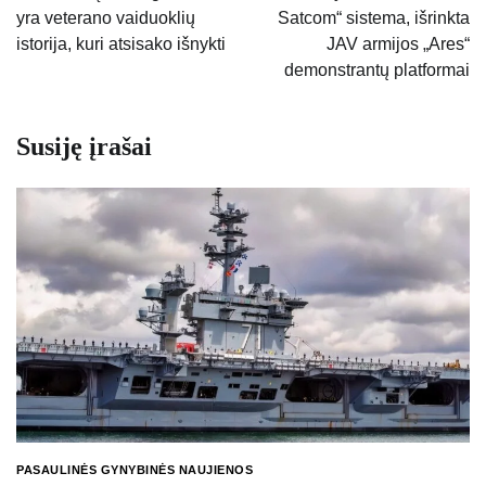
yra veterano vaiduoklių
Satcom“ sistema, išrinkta
įrašų
istorija, kuri atsisako išnykti
JAV armijos „Ares“
demonstrantų platformai
Susiję įrašai
PASAULINĖS GYNYBINĖS NAUJIENOS