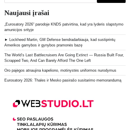
Naujausi įrašai
„Eurosatory 2026“ parodoje KNDS patvirtina, kad yra lyderis slapstymo
amunicijos srityje
► Lockheed Martin, GM Defense bendradarbiauja, kad sustiprintų
Amerikos gamybos ir gynybos pramonės bazę
The World’s Last Battlecruisers Are Going Extinct — Russia Built Four,
Scrapped Two, And Can Barely Afford The One Left
Oro pajėgos atnaujina kapeliono, motinystės uniformos nurodymus
Eurosatory 2026: Thales ir Mesko pasirašo susitarimo memorandumą