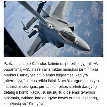
Paklaustas apie Kanados ketinimus pereiti įsigyjant JAV
pagamintą F-35, neseniai išrinktas ministras pirmininkas
Markas Carney yra cituojamas teigdamas, kad yra
„alternatyvų“, kurias reikia ištirti. Nors šis argumentas yra
techniškai teisingas, pirmiausia reikės įvertinti daugybę
detalių ir komplikacijų, susijusių su didelėmis gynybos
pirkimais, tarkime, kad daugybė kovos orlaivių ekspertų,
kalbėjusių su 19fortyfive.