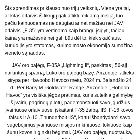
Šis sprendimas priklauso nuo trijų veiksnių. Viena yra tai,
ar kitas orlaivis iš tikrųjų gali atlikti reikiamą misiją, tuo
pačiu kainuodamas ne daugiau ar net mažiau nei JAV
orlaivis. „F-35“ yra vertinama kaip brangu įsigyti, tačiau
kaina yra mažesnė nei gali būti dėl to, kiek skaičiaus,
kuriuo jis yra statomas,-kūrimo masto ekonomija sumažina
vieneto sąnaudas.
JAV oro pajėgų F-35A „Lightning II“, paskirtas į 56-ąjį
naikintuvų sparną, Luko oro pajėgų bazę, Arizonoje, atlieka
strypą per Havoobo Havoco metu, 2024 m. Balandžio 24
d., Per Barry M. Goldwater Range, Arizonoje. „Hoboob
Havoc“ yra visiška jėgos pratimas, kuris suteikia galimybę
iš įvairių pagrindų pilotų, pademonstruoti savo įgūdžius
įvairiuose orlaiviuose, įskaitant F-35 žaibą, IIS, F-16 kovos
falsus ir A-10 „Thunderbolt IIS“, kartu išbandydami savo
sugebėjimus įvairiuose misijos rinkiniuose, tokiuose kaip
šunų kovos ir ginklų bėgimai. (JAV oro pajėgų nuotrauka,