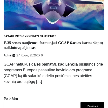
PASAULINĖS GYNYBINĖS NAUJIENOS
F-35 senos naujienos: formuojasi GCAP 6-osios kartos slaptų
naikintuvų aljansas
Admin
27 Kovo, 2026
0
GCAP netrukus galės pamatyti, kad Lenkija prisijungs prie
programos Europos pasaulinė kovinio oro programa
(GCAP) ką tik sulaukė didelio postūmio, nes ateities
kovinių oro pajėgų […]
Paieška
Paieška