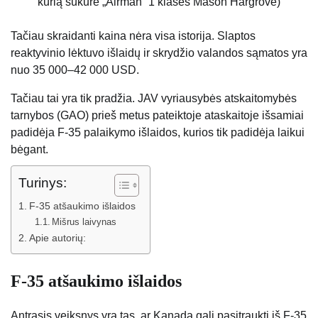
kurią sukūrė „Airman“ 1 klasės Mason Hargrove)
Tačiau skraidanti kaina nėra visa istorija. Slaptos
reaktyvinio lėktuvo išlaidų ir skrydžio valandos sąmatos yra
nuo 35 000–42 000 USD.
Tačiau tai yra tik pradžia. JAV vyriausybės atskaitomybės
tarnybos (GAO) prieš metus pateiktoje ataskaitoje išsamiai
padidėja F-35 palaikymo išlaidos, kurios tik padidėja laikui
bėgant.
Turinys:
F-35 atšaukimo išlaidos
Mišrus laivynas
Apie autorių:
F-35 atšaukimo išlaidos
Antrasis veiksnys yra tas, ar Kanada gali pasitraukti iš F-35