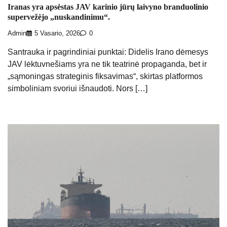
Iranas yra apsėstas JAV karinio jūrų laivyno branduolinio
supervežėjo „nuskandinimu“.
Admin
5 Vasario, 2026
0
Santrauka ir pagrindiniai punktai: Didelis Irano dėmesys
JAV lėktuvnešiams yra ne tik teatrinė propaganda, bet ir
„sąmoningas strateginis fiksavimas“, skirtas platformos
simboliniam svoriui išnaudoti. Nors […]