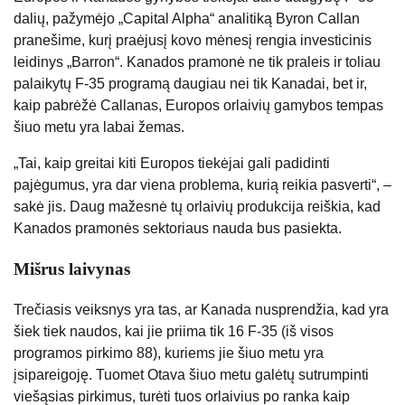
dalių, pažymėjo „Capital Alpha“ analitiką Byron Callan
pranešime, kurį praėjusį kovo mėnesį rengia investicinis
leidinys „Barron“. Kanados pramonė ne tik praleis ir toliau
palaikytų F-35 programą daugiau nei tik Kanadai, bet ir,
kaip pabrėžė Callanas, Europos orlaivių gamybos tempas
šiuo metu yra labai žemas.
„Tai, kaip greitai kiti Europos tiekėjai gali padidinti
pajėgumus, yra dar viena problema, kurią reikia pasverti“, –
sakė jis. Daug mažesnė tų orlaivių produkcija reiškia, kad
Kanados pramonės sektoriaus nauda bus pasiekta.
Mišrus laivynas
Trečiasis veiksnys yra tas, ar Kanada nusprendžia, kad yra
šiek tiek naudos, kai jie priima tik 16 F-35 (iš visos
programos pirkimo 88), kuriems jie šiuo metu yra
įsipareigoję. Tuomet Otava šiuo metu galėtų sutrumpinti
viešąsias pirkimus, turėti tuos orlaivius po ranka kaip