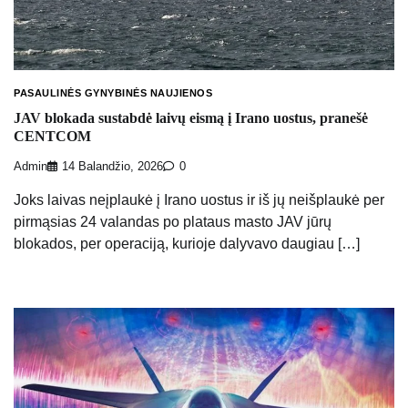
PASAULINĖS GYNYBINĖS NAUJIENOS
JAV blokada sustabdė laivų eismą į Irano uostus, pranešė
CENTCOM
Admin
14 Balandžio, 2026
0
Joks laivas neįplaukė į Irano uostus ir iš jų neišplaukė per
pirmąsias 24 valandas po plataus masto JAV jūrų
blokados, per operaciją, kurioje dalyvavo daugiau […]