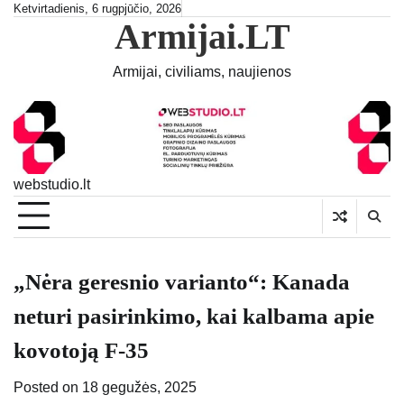
Skip
Ketvirtadienis, 6 rugpjūčio, 2026
Armijai.LT
to
content
Armijai, civiliams, naujienos
webstudio.lt
„Nėra geresnio varianto“: Kanada
neturi pasirinkimo, kai kalbama apie
kovotoją F-35
Posted on
18 gegužės, 2025