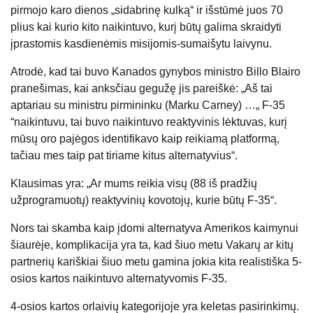
pirmojo karo dienos „sidabrinę kulką“ ir išstūmė juos 70
plius kai kurio kito naikintuvo, kurį būtų galima skraidyti
įprastomis kasdienėmis misijomis-sumaišytu laivynu.
Atrodė, kad tai buvo Kanados gynybos ministro Billo Blairo
pranešimas, kai anksčiau gegužę jis pareiškė: „Aš tai
aptariau su ministru pirmininku (Marku Carney) …„ F-35
“naikintuvu, tai buvo naikintuvo reaktyvinis lėktuvas, kurį
mūsų oro pajėgos identifikavo kaip reikiamą platformą,
tačiau mes taip pat tiriame kitus alternatyvius“.
Klausimas yra: „Ar mums reikia visų (88 iš pradžių
užprogramuotų) reaktyvinių kovotojų, kurie būtų F-35“.
Nors tai skamba kaip įdomi alternatyva Amerikos kaimynui
šiaurėje, komplikacija yra ta, kad šiuo metu Vakarų ar kitų
partnerių kariškiai šiuo metu gamina jokia kita realistiška 5-
osios kartos naikintuvo alternatyvomis F-35.
4-osios kartos orlaivių kategorijoje yra keletas pasirinkimų.