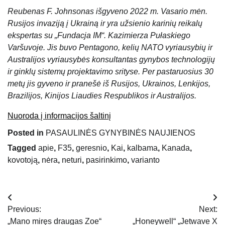
Reubenas F. Johnsonas išgyveno 2022 m. Vasario mėn.
Rusijos invaziją į Ukrainą ir yra užsienio karinių reikalų
ekspertas su „Fundacja IM“. Kazimierza Pułaskiego
Varšuvoje. Jis buvo Pentagono, kelių NATO vyriausybių ir
Australijos vyriausybės konsultantas gynybos technologijų
ir ginklų sistemų projektavimo srityse. Per pastaruosius 30
metų jis gyveno ir pranešė iš Rusijos, Ukrainos, Lenkijos,
Brazilijos, Kinijos Liaudies Respublikos ir Australijos.
Nuoroda į informacijos šaltinį
Posted in
PASAULINĖS GYNYBINĖS NAUJIENOS
Tagged
apie
,
F35
,
geresnio
,
Kai
,
kalbama
,
Kanada
,
kovotoją
,
nėra
,
neturi
,
pasirinkimo
,
varianto
Navigacija
Previous:
Next:
tarp
„Mano miręs draugas Zoe“
„Honeywell“ „Jetwave X