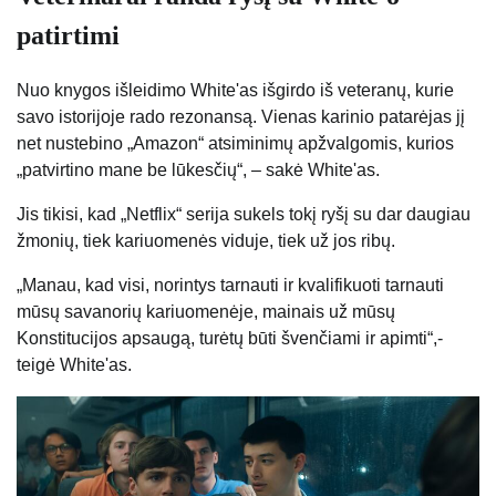
patirtimi
Nuo knygos išleidimo White'as išgirdo iš veteranų, kurie
savo istorijoje rado rezonansą. Vienas karinio patarėjas jį
net nustebino „Amazon“ atsiminimų apžvalgomis, kurios
„patvirtino mane be lūkesčių“, – sakė White'as.
Jis tikisi, kad „Netflix“ serija sukels tokį ryšį su dar daugiau
žmonių, tiek kariuomenės viduje, tiek už jos ribų.
„Manau, kad visi, norintys tarnauti ir kvalifikuoti tarnauti
mūsų savanorių kariuomenėje, mainais už mūsų
Konstitucijos apsaugą, turėtų būti švenčiami ir apimti“,-
teigė White'as.