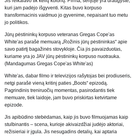
Jis reikalavo tik kelių kolonų. Pirma, serijoje yra draugystė,
kuri jam padėjo išgyventi. Kitas buvo korpuso
transformacinis vaidmuo jo gyvenime, nepaisant tuo metu
jo politikos.
Jūrų pėstininkų korpuso veteranas Gregas Cope'as
White'as parašė memuarą „Rožinis jūrų pėstininkas“ apie
savo patirtį bagažinės stovykloje. Čia jis pavaizduotas,
kuriame yra jo JAV jūrų pėstininkų korpuso nuotrauka.
(Mandagumas Gregas Cope'as White'as)
White'as, dabar filmo ir televizijos rašytojas bei prodiuseris,
netgi parašė vieną kritinį paties „Boots“ epizodą.
Pagrindinis treniruočių momentas, pasirodantis tiek
memuare, tiek laidoje, jam buvo priskirtas ketvirtame
epizode.
Jis apibūdino stebėdamas, kaip jis buvo filmuojamas kaip
stulbinantis – scena, kurioje akivaizdžiai judėjo aktoriai,
režisieriai ir įgula. Jis nesugadins detalių, kai aptaria