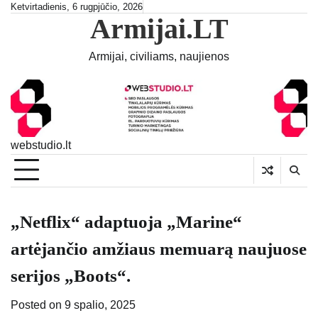
Skip
Ketvirtadienis, 6 rugpjūčio, 2026
Armijai.LT
to
content
Armijai, civiliams, naujienos
webstudio.lt
„Netflix“ adaptuoja „Marine“
artėjančio amžiaus memuarą naujuose
serijos „Boots“.
Posted on
9 spalio, 2025