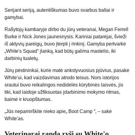
Serijant seriją, autentiškumas buvo svarbus baltai ir
gamybai.
Rašytojų kambaryje dirbo du jūrų veteranai, Megan Ferrell
Burke ir Nick Jones jaunesnysis. Kariniai patarėjai, švieži
iš aktyvių pareigų, buvo įterpti į rinkinį. Gamyba pertvarkė
„White's Squad“ įlanką, kad būtų galima mastelio, iki
darbinių tualetų.
Jūrų pėstininkai, kurie matė ankstyvuosius pjūvius, pasakė
White'ui, kad vaizdavimas atrodo teisus. Nors istorijos
srautui buvo reikalingos nedidelės kūrybinės laisvės, jis
tiki, kad laidoje užfiksuotas įdarbinimo mokymo ritmas,
baimė ir kruopštumas.
„Jūs nepamirškite nieko apie„ Boot Camp “, – sakė
White'as.
Veterinarai randa ryšį su White'o