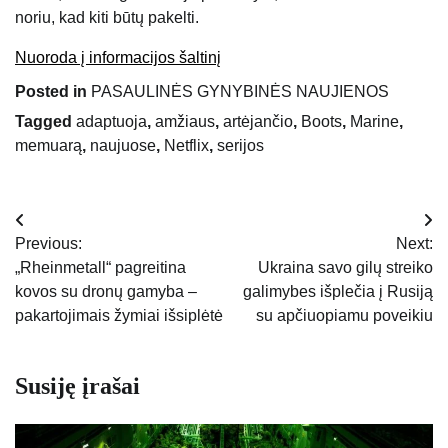
noriu, kad kiti būtų pakelti.
Nuoroda į informacijos šaltinį
Posted in
PASAULINĖS GYNYBINĖS NAUJIENOS
Tagged
adaptuoja
,
amžiaus
,
artėjančio
,
Boots
,
Marine
,
memuarą
,
naujuose
,
Netflix
,
serijos
Navigacija
Previous:
Next:
tarp
„Rheinmetall“ pagreitina
Ukraina savo gilų streiko
kovos su dronų gamyba –
galimybes išplečia į Rusiją
įrašų
pakartojimais žymiai išsiplėtė
su apčiuopiamu poveikiu
Susiję įrašai