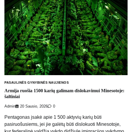
PASAULINĖS GYNYBINĖS NAUJIENOS
Armija ruošia 1500 karių galimam dislokavimui Minesotoje:
šaltiniai
Admin
20 Sausio, 2026
0
Pentagonas įsakė apie 1 500 aktyvių karių būti
pasiruošusiems, jei jie galėtų būti dislokuoti Minesotoje,
kur federalinė valdžia vykdo didžiulę imigracijos vykdymo