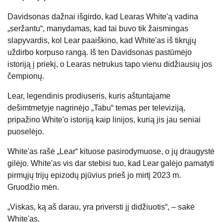
Davidsonas dažnai išgirdo, kad Learas White'ą vadina
„seržantu“, manydamas, kad tai buvo tik žaismingas
slapyvardis, kol Lear paaiškino, kad White'as iš tikrųjų
uždirbo korpuso rangą. Iš ten Davidsonas pastūmėjo
istoriją į priekį, o Learas netrukus tapo vienu didžiausių jos
čempionų.
Lear, legendinis prodiuseris, kuris aštuntajame
dešimtmetyje nagrinėjo „Tabu“ temas per televiziją,
pripažino White'o istoriją kaip linijos, kurią jis jau seniai
puoselėjo.
White'as rašė „Lear“ kituose pasirodymuose, o jų draugystė
gilėjo. White'as vis dar stebisi tuo, kad Lear galėjo pamatyti
pirmųjų trijų epizodų pjūvius prieš jo mirtį 2023 m.
Gruodžio mėn.
„Viskas, ką aš darau, yra priversti jį didžiuotis“, – sakė
White'as.