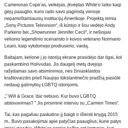
Cameronas Cope'as, veikėjas, įkvėptas White'o laiko kaip
gėjų paauglio, kuris rado savo pagrindą vienoje
nepamirštamiausių institucijų Amerikoje. Projektą remia
„Sony Pictures Television“, iš kūrėjo ir šou vedėjo Andy
Parkerio bei „Showrunner Jennifer Cecil“, ir nešiojasi
velionio legendinio scenaristo ir kovos veterano Normano
Learo, kaip vykdomojo prodiuserio, vardą.
Baltajam, kelionė į jo istoriją ekrane prasidėjo dar ilgai, kol
paskambino Holivudas. Jis daugelį metų dvejojo ​​
rašydamas savo atsiminimus, nes žiniasklaidos
kraštovaizdis prieš Naujojo tūkstantmečio pradžią pasiūlė
nedaug galimybių LGBTQ istorijoms.
„” Will & Grace 'dar nebuvo. Kur buvo LGBTQ
atstovavimas? ” Jis prisiminė interviu su „Carmen Times“.
Tai, kas pagaliau paskatino jį baigti ir išleisti knygą 2015
m., Buvo pasakojimai apie patyčias paauglius, kurie patys