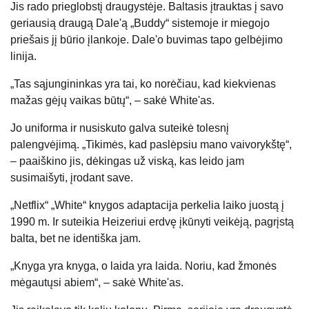
Jis rado prieglobstį draugystėje. Baltasis įtrauktas į savo
geriausią draugą Dale'ą „Buddy“ sistemoje ir miegojo
priešais jį būrio įlankoje. Dale'o buvimas tapo gelbėjimo
linija.
„Tas sąjungininkas yra tai, ko norėčiau, kad kiekvienas
mažas gėjų vaikas būtų“, – sakė White'as.
Jo uniforma ir nusiskuto galva suteikė tolesnį
palengvėjimą. „Tikimės, kad paslėpsiu mano vaivorykštę“,
– paaiškino jis, dėkingas už viską, kas leido jam
susimaišyti, įrodant save.
„Netflix“ „White“ knygos adaptacija perkelia laiko juostą į
1990 m. Ir suteikia Heizeriui erdvę įkūnyti veikėją, pagrįstą
balta, bet ne identiška jam.
„Knyga yra knyga, o laida yra laida. Noriu, kad žmonės
mėgautųsi abiem“, – sakė White'as.