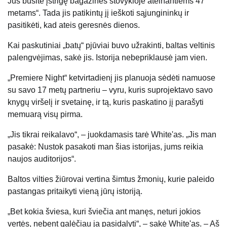
Jūs būsite įstrigę bagažinės stovykloje ateinantiems 47
metams“. Tada jis patikintų jį ieškoti sąjungininkų ir
pasitikėti, kad ateis geresnės dienos.
Kai paskutiniai „batų“ pjūviai buvo užrakinti, baltas veltinis
palengvėjimas, sakė jis. Istorija nebepriklausė jam vien.
„Premiere Night“ ketvirtadienį jis planuoja sėdėti namuose
su savo 17 metų partneriu – vyru, kuris suprojektavo savo
knygų viršelį ir svetainę, ir tą, kuris paskatino jį parašyti
memuarą visų pirma.
„Jis tikrai reikalavo“, – juokdamasis tarė White'as. „Jis man
pasakė: Nustok pasakoti man šias istorijas, jums reikia
naujos auditorijos“.
Baltos vilties žiūrovai vertina šimtus žmonių, kurie paleido
pastangas pritaikyti vieną jūrų istoriją.
„Bet kokia šviesa, kuri šviečia ant manęs, neturi jokios
vertės, nebent galėčiau ja pasidalyti“, – sakė White'as. – Aš