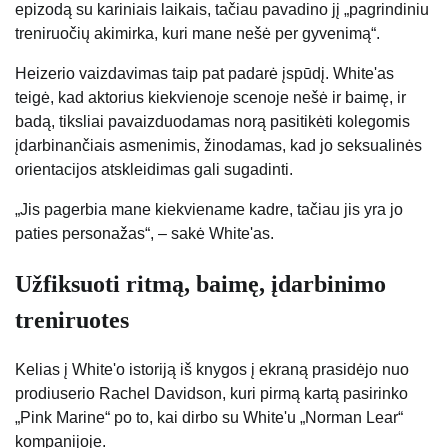
epizodą su kariniais laikais, tačiau pavadino jį „pagrindiniu
treniruočių akimirka, kuri mane nešė per gyvenimą“.
Heizerio vaizdavimas taip pat padarė įspūdį. White'as
teigė, kad aktorius kiekvienoje scenoje nešė ir baimę, ir
badą, tiksliai pavaizduodamas norą pasitikėti kolegomis
įdarbinančiais asmenimis, žinodamas, kad jo seksualinės
orientacijos atskleidimas gali sugadinti.
„Jis pagerbia mane kiekviename kadre, tačiau jis yra jo
paties personažas“, – sakė White'as.
Užfiksuoti ritmą, baimę, įdarbinimo
treniruotes
Kelias į White'o istoriją iš knygos į ekraną prasidėjo nuo
prodiuserio Rachel Davidson, kuri pirmą kartą pasirinko
„Pink Marine“ po to, kai dirbo su White'u „Norman Lear“
kompanijoje.