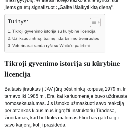
imasi gyvybių. White'as norėjo kažko ant lentynos, kuri
jiems galėtų signalizuoti: „Galite išlaikyti kitą dieną“.
Turinys:
Tikroji gyvenimo istorija su kūrybine licencija
Užfiksuoti ritmą, baimę, įdarbinimo treniruotes
Veterinarai randa ryšį su White'o patirtimi
Tikroji gyvenimo istorija su kūrybine
licencija
Baltasis įtrauktas į JAV jūrų pėstininkų korpusą 1979 m. Ir
tarnavo iki 1985 m., Era, kai kariuomenėje buvo uždrausta
homoseksualumas. Jis išmoko užmaskuoti savo reakciją
per atrankos klausimus ir gręžti instruktorių Tiradesą,
žinodamas, kad bet koks matomas Flinchas gali baigti
savo karjerą, kol ji prasideda.