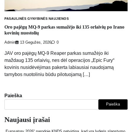
PASAULINĖS GYNYBINĖS NAUJIENOS
Oro pajėgų MQ-9 parkas sumažėjo iki 135 orlaivių po Irano
kovinių nuostolių
Admin
13 Gegužės, 2026
0
JAV oro pajėgų MQ-9 Reaper parkas sumažėjo iki
maždaug 135 orlaivių, nes dėl operacijos „Epic Fury“
kovinis nusidėvėjimas pakerta labiausiai naudojamą
tarnybos nuotoliniu būdu pilotuojamą […]
Paieška
Paieška
Naujausi įrašai
„Eurosatory 2026“ parodoje KNDS patvirtina, kad yra lyderis slapstymo