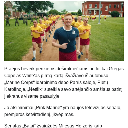
Praėjus beveik penkiems dešimtmečiams po to, kai Gregas
Cope'as White'as pirmą kartą išvažiavo iš autobuso
„Marine Corps“ įdarbinimo depo Parris saloje, Pietų
Karolinoje, „Netflix“ suteikia savo artėjančio amžiaus patirtį
į ekranus visame pasaulyje.
Jo atsiminimai „Pink Marine“ yra naujos televizijos serialo,
premjeros ketvirtadienį, įkvėpimas.
Serialas „Batai“ žvaigždės Milesas Heizeris kaip