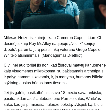
Milesas Heizeris, kairėje, kaip Cameron Cope ir Liam Oh,
dešinėje, kaip Ray McAffey naujojoje „Netflix“ serijoje
„Boots“, paremta jūrų pėstininkų veterano Grego Cope'o
White'o atsiminimais. (Mandagumas „Netflix“)
Civilinei auditorijai jis nori, kad žiūrovai matytų kariuomenę
kaip visuomenės mikrokosmą, su pažįstamais archetipais
ir palyginamomis kovomis, ir, jo manymu, humoras išlieka
sąžiningiausias būdas toms tiesoms.
Jei jis galėtų pasikalbėti su savo 18-mečiu savarankišku,
pasitraukdamas iš autobuso prie Parriso salos, White'as
sako, kad jis pirmiausia nulaužė pokštą: „Atspėk ką, bičiuli.