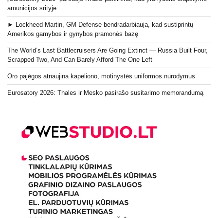
amunicijos srityje
► Lockheed Martin, GM Defense bendradarbiauja, kad sustiprintų
Amerikos gamybos ir gynybos pramonės bazę
The World’s Last Battlecruisers Are Going Extinct — Russia Built Four,
Scrapped Two, And Can Barely Afford The One Left
Oro pajėgos atnaujina kapeliono, motinystės uniformos nurodymus
Eurosatory 2026: Thales ir Mesko pasirašo susitarimo memorandumą