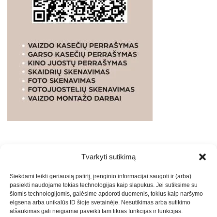
Tvarkyti sutikimą
WEBSTUDIO.LT
© SKAITMENINIO MARKETINGO
Siekdami teikti geriausią patirtį, įrenginio informacijai saugoti ir (arba)
PASLAUGOS. SEO tekstų rašymas, turinio kūrimas,
pasiekti naudojame tokias technologijas kaip slapukus. Jei sutiksime su
straipsnių rašymas ir talpinimas į mūsų valdomas
šiomis technologijomis, galėsime apdoroti duomenis, tokius kaip naršymo
svetaines.2026
Armijai.LT
Theme: Express News By
Adore
elgsena arba unikalūs ID šioje svetainėje. Nesutikimas arba sutikimo
atšaukimas gali neigiamai paveikti tam tikras funkcijas ir funkcijas.
Themes
.