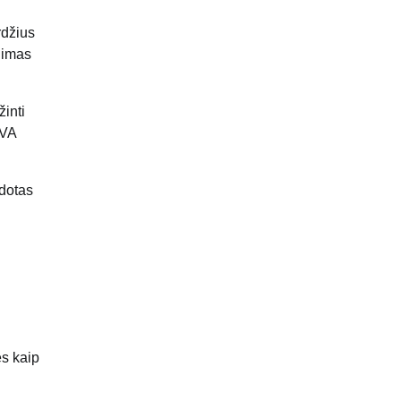
rdžius
inimas
inti
 VA
udotas
es kaip