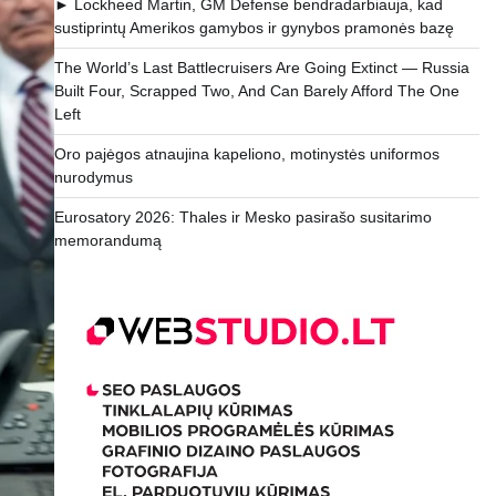
► Lockheed Martin, GM Defense bendradarbiauja, kad
sustiprintų Amerikos gamybos ir gynybos pramonės bazę
The World’s Last Battlecruisers Are Going Extinct — Russia
Built Four, Scrapped Two, And Can Barely Afford The One
Left
Oro pajėgos atnaujina kapeliono, motinystės uniformos
nurodymus
Eurosatory 2026: Thales ir Mesko pasirašo susitarimo
memorandumą