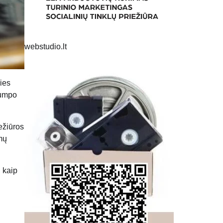
webstudio.lt
ies
rumpo
ežiūros
mų
 kaip