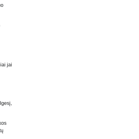
uo
s
ai jai
lgesį,
kos
tų