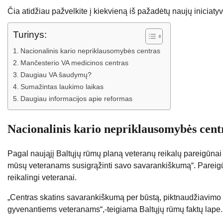
Čia atidžiau pažvelkite į kiekvieną iš pažadėtų naujų iniciatyv
Turinys:
Nacionalinis kario nepriklausomybės centras
Mančesterio VA medicinos centras
Daugiau VA šaudymų?
Sumažintas laukimo laikas
Daugiau informacijos apie reformas
Nacionalinis kario nepriklausomybės cent
Pagal naująjį Baltųjų rūmų planą veteranų reikalų pareigūnai 38
mūsų veteranams susigrąžinti savo savarankiškumą“. Pareigūnai
reikalingi veteranai.
„Centras skatins savarankiškumą per būstą, piktnaudžiavim
gyvenantiems veteranams“,-teigiama Baltųjų rūmų faktų lape.