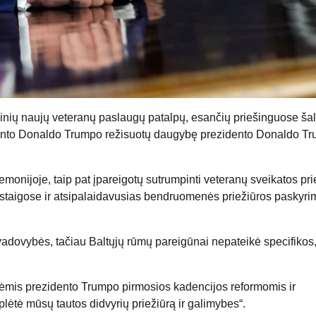
inių naujų veteranų paslaugų patalpų, esančių priešinguose šal
idento Donaldo Trumpo režisuotų daugybę prezidento Donaldo T
onijoje, taip pat įpareigotų sutrumpinti veteranų sveikatos pri
įstaigose ir atsipalaidavusias bendruomenės priežiūros paskyri
adovybės, tačiau Baltųjų rūmų pareigūnai nepateikė specifikos,
nėmis prezidento Trumpo pirmosios kadencijos reformomis ir
plėtė mūsų tautos didvyrių priežiūrą ir galimybes“.