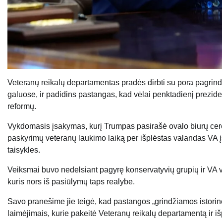
Veteranų reikalų departamentas pradės dirbti su pora pagrind
galuose, ir padidins pastangas, kad vėlai penktadienį prez
reformų.
Vykdomasis įsakymas, kurį Trumpas pasirašė ovalo biurų cerem
paskyrimų veteranų laukimo laiką per išplėstas valandas VA 
taisykles.
Veiksmai buvo nedelsiant pagyrę konservatyvių grupių ir VA v
kuris nors iš pasiūlymų taps realybe.
Savo pranešime jie teigė, kad pastangos „grindžiamos istori
laimėjimais, kurie pakeitė Veteranų reikalų departamentą ir iš