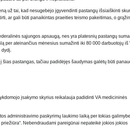
ną už tai, kad nesugebėjo įgyvendinti pastangų išsiaiškinti sku
ti, ar gali būti panaikintas praeities teismo pakeitimas, o grąž
ų federalinės sąjungos apsaugą, nes yra platesnių pastangų sumaž
slą per ateinančius mėnesius sumažinti iki 80 000 darbuotojų iš
 dydį.
 į šias pastangas, tačiau padidėjęs šaudymas galėtų būti pana
 Vykdomojo įsakymo skyrius reikalauja padidinti VA medicininės
atos administravimo paskyrimų laukimo laiką per tokias galimyb
tos priežiūra“. Nebendraudami pareigūnai nepateikė jokios jokios