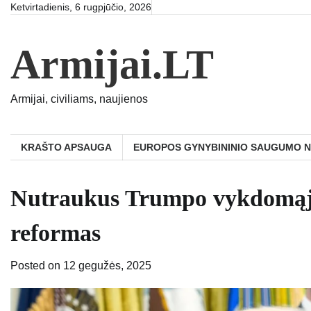
Skip
Ketvirtadienis, 6 rugpjūčio, 2026
to
content
Armijai.LT
Armijai, civiliams, naujienos
KRAŠTO APSAUGA
EUROPOS GYNYBININIO SAUGUMO 
Nutraukus Trumpo vykdomąjį 
reformas
Posted on
12 gegužės, 2025