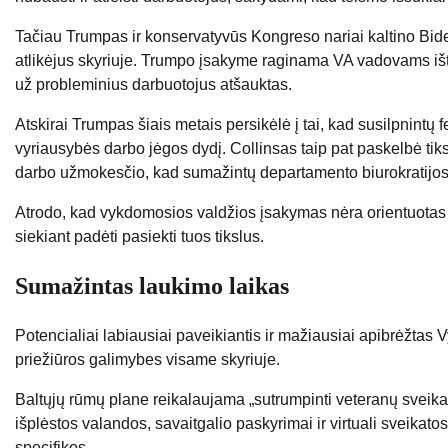
Tačiau Trumpas ir konservatyvūs Kongreso nariai kaltino Bide
atlikėjus skyriuje. Trumpo įsakyme raginama VA vadovams ištir
už probleminius darbuotojus atšauktas.
Atskirai Trumpas šiais metais persikėlė į tai, kad susilpnint
vyriausybės darbo jėgos dydį. Collinsas taip pat paskelbė tik
darbo užmokesčio, kad sumažintų departamento biurokratijos
Atrodo, kad vykdomosios valdžios įsakymas nėra orientuotas
siekiant padėti pasiekti tuos tikslus.
Sumažintas laukimo laikas
Potencialiai labiausiai paveikiantis ir mažiausiai apibrėžtas
priežiūros galimybes visame skyriuje.
Baltųjų rūmų plane reikalaujama „sutrumpinti veteranų sveik
išplėstos valandos, savaitgalio paskyrimai ir virtuali sveika
specifikos.