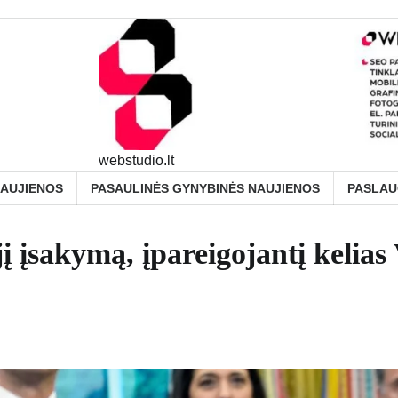
webstudio.lt
NAUJIENOS
PASAULINĖS GYNYBINĖS NAUJIENOS
PASLA
įsakymą, įpareigojantį kelias