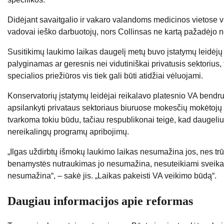
Didėjant savaitgalio ir vakaro valandoms medicinos vietose vi
vadovai ieško darbuotojų, nors Collinsas ne kartą pažadėjo ne
Susitikimų laukimo laikas daugelį metų buvo įstatymų leidėjų
palyginamas ar geresnis nei vidutiniškai privatusis sektorius, 
specialios priežiūros vis tiek gali būti atidžiai vėluojami.
Konservatorių įstatymų leidėjai reikalavo platesnio VA bend
apsilankyti privataus sektoriaus biuruose mokesčių mokėtojų
tvarkoma tokiu būdu, tačiau respublikonai teigė, kad daugeliui 
nereikalingų programų apribojimų.
„Ilgas uždirbtų išmokų laukimo laikas nesumažina jos, nes trūks
benamystės nutraukimas jo nesumažina, nesuteikiami sveikato
nesumažina“, – sakė jis. „Laikas pakeisti VA veikimo būdą“.
Daugiau informacijos apie reformas