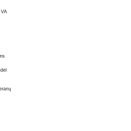
i VA
ams
 dėl
teranų