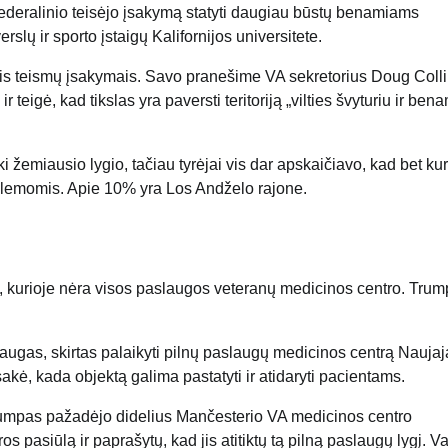
federalinio teisėjo įsakymą statyti daugiau būstų benamiams
rslų ir sporto įstaigų Kalifornijos universitete.
iais teismų įsakymais. Savo pranešime VA sekretorius Doug Coll
 teigė, kad tikslas yra paversti teritoriją „vilties švyturiu ir ben
žemiausio lygio, tačiau tyrėjai vis dar apskaičiavo, kad bet kur
oblemomis. Apie 10% yra Los Andželo rajone.
, kurioje nėra visos paslaugos veteranų medicinos centro. Tru
augas, skirtas palaikyti pilnų paslaugų medicinos centrą Nauja
kė, kada objektą galima pastatyti ir atidaryti pacientams.
rumpas pažadėjo didelius Mančesterio VA medicinos centro
s pasiūlą ir paprašytų, kad jis atitiktų tą pilną paslaugų lygį. V