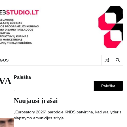
UGOS
Paieška
 VA
Paieška
Naujausi įrašai
„Eurosatory 2026“ parodoje KNDS patvirtina, kad yra lyderis
slapstymo amunicijos srityje