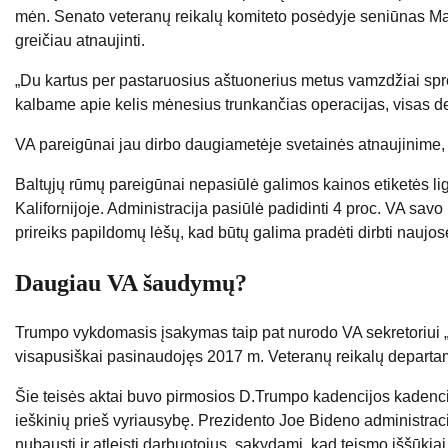
mėn. Senato veteranų reikalų komiteto posėdyje seniūnas Ma
greičiau atnaujinti.
„Du kartus per pastaruosius aštuonerius metus vamzdžiai spro
kalbame apie kelis mėnesius trunkančias operacijas, visas de
VA pareigūnai jau dirbo daugiametėje svetainės atnaujinime, ta
Baltųjų rūmų pareigūnai nepasiūlė galimos kainos etiketės 
Kalifornijoje. Administracija pasiūlė padidinti 4 proc. VA savo 
prireiks papildomų lėšų, kad būtų galima pradėti dirbti naujose
Daugiau VA šaudymų?
Trumpo vykdomasis įsakymas taip pat nurodo VA sekretoriui „
visapusiškai pasinaudojęs 2017 m. Veteranų reikalų departam
Šie teisės aktai buvo pirmosios D.Trumpo kadencijos kadenc
ieškinių prieš vyriausybę. Prezidento Joe Bideno administrac
nubausti ir atleisti darbuotojus, sakydami, kad teismo iššūkiai