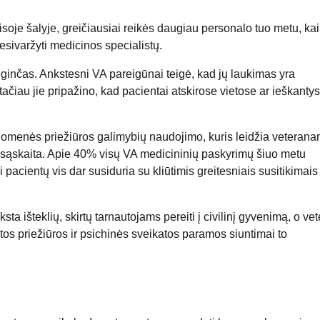
soje šalyje, greičiausiai reikės daugiau personalo tuo metu, ka
sivaržyti medicinos specialistų.
 ginčas. Ankstesni VA pareigūnai teigė, kad jų laukimas yra
tačiau jie pripažino, kad pacientai atskirose vietose ar ieškantys
ruomenės priežiūros galimybių naudojimo, kuris leidžia veteran
 sąskaita. Apie 40% visų VA medicininių paskyrimų šiuo metu
pacientų vis dar susiduria su kliūtimis greitesniais susitikimais
ta išteklių, skirtų tarnautojams pereiti į civilinį gyvenimą, o ve
s priežiūros ir psichinės sveikatos paramos siuntimai to