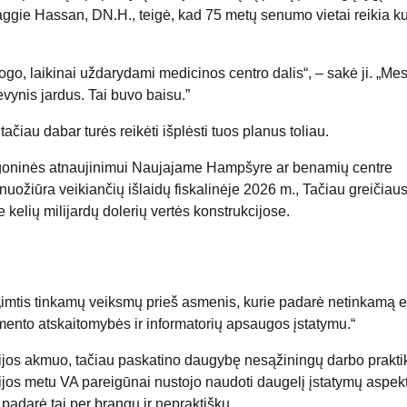
ggie Hassan, DN.H., teigė, kad 75 metų senumo vietai reikia k
go, laikinai uždarydami medicinos centro dalis“, – sakė ji. „Me
vynis jardus. Tai buvo baisu.”
čiau dabar turės reikėti išplėsti tuos planus toliau.
ligoninės atnaujinimui Naujajame Hampšyre ar benamių centre
nuožiūra veikiančių išlaidų fiskalinėje 2026 m., Tačiau greičiausi
 kelių milijardų dolerių vertės konstrukcijose.
imtis tinkamų veiksmų prieš asmenis, kurie padarė netinkamą e
ento atskaitomybės ir informatorių apsaugos įstatymu.“
ijos akmuo, tačiau paskatino daugybę nesąžiningų darbo prakti
ijos metu VA pareigūnai nustojo naudoti daugelį įstatymų aspek
 padarė tai per brangu ir nepraktišku.