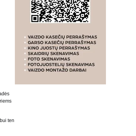
padės
uriems
bui ten