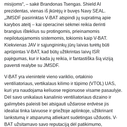
misijoms“, – sakė Brandonas Tsengas. Shield AI
prezidentas, vienas iš įkūrėjų ir buvęs Navy SEAL.
„JMSDF pasirinktas V-BAT atspindi jų supratimą apie
karybos ateitį – kai operacinei sėkmei reikia derinti
brangius išteklius su protingomis, prieinamomis
nepilotuojamomis sistemomis, tokiomis kaip V-BAT.
Kiekvienas JAV ir sąjungininkų jūrų laivas turėtų būti
aprūpintas V-BAT, kad būtų užtikrintas laivų ISR
pajėgumas, kur ir kada jų reikia, ir fantastiška šią viziją
paversti realybe su JMSDF.
V-BAT yra vienintelė vieno variklio, ortakinio
ventiliatoriaus, vertikalaus kilimo ir tūpimo (VTOL) UAS,
kuri yra naudojama keliuose regionuose visame pasaulyje.
Dėl savo unikalaus kanalinio ventiliatoriaus dizaino ir
galimybės paleisti bei atsigauti uždarose erdvėse jis
idealiai tinka laivuose ir griežtoje aplinkoje, užtikrinant
lankstumą ir atsparumą atliekant sudėtingas užduotis. V-
BAT užsitarnavo savo reputaciją dėl patikimumo,