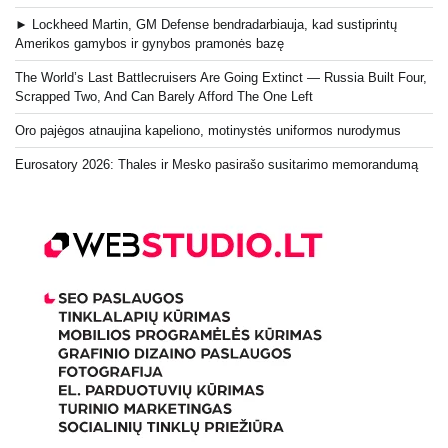
► Lockheed Martin, GM Defense bendradarbiauja, kad sustiprintų
Amerikos gamybos ir gynybos pramonės bazę
The World’s Last Battlecruisers Are Going Extinct — Russia Built Four,
Scrapped Two, And Can Barely Afford The One Left
Oro pajėgos atnaujina kapeliono, motinystės uniformos nurodymus
Eurosatory 2026: Thales ir Mesko pasirašo susitarimo memorandumą