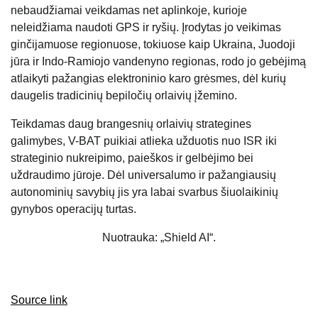
nebaudžiamai veikdamas net aplinkoje, kurioje
neleidžiama naudoti GPS ir ryšių. Įrodytas jo veikimas
ginčijamuose regionuose, tokiuose kaip Ukraina, Juodoji
jūra ir Indo-Ramiojo vandenyno regionas, rodo jo gebėjimą
atlaikyti pažangias elektroninio karo grėsmes, dėl kurių
daugelis tradicinių bepiločių orlaivių įžemino.
Teikdamas daug brangesnių orlaivių strategines
galimybes, V-BAT puikiai atlieka užduotis nuo ISR iki
strateginio nukreipimo, paieškos ir gelbėjimo bei
uždraudimo jūroje. Dėl universalumo ir pažangiausių
autonominių savybių jis yra labai svarbus šiuolaikinių
gynybos operacijų turtas.
Nuotrauka: „Shield AI“.
Source link