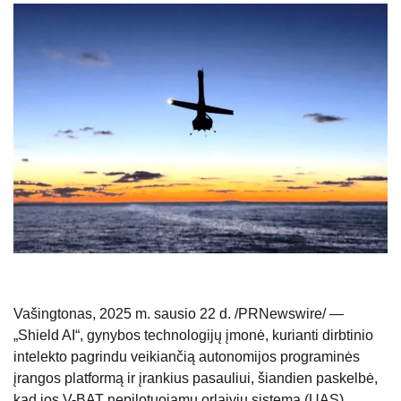
Vašingtonas, 2025 m. sausio 22 d. /PRNewswire/ —
„Shield AI“, gynybos technologijų įmonė, kurianti dirbtinio
intelekto pagrindu veikiančią autonomijos programinės
įrangos platformą ir įrankius pasauliui, šiandien paskelbė,
kad jos V-BAT nepilotuojamų orlaivių sistemą (UAS)