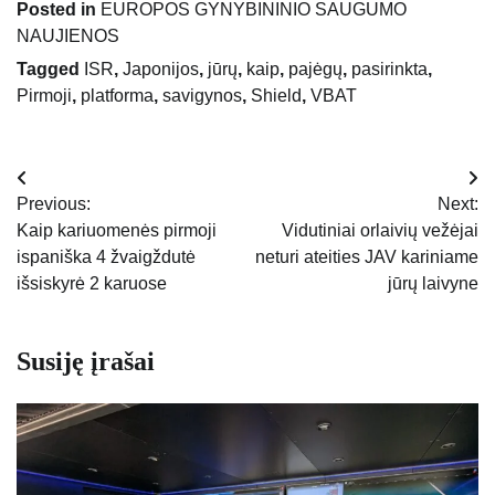
Posted in
EUROPOS GYNYBININIO SAUGUMO
NAUJIENOS
Tagged
ISR
,
Japonijos
,
jūrų
,
kaip
,
pajėgų
,
pasirinkta
,
Pirmoji
,
platforma
,
savigynos
,
Shield
,
VBAT
Navigacija
Previous:
Next:
tarp
Kaip kariuomenės pirmoji
Vidutiniai orlaivių vežėjai
ispaniška 4 žvaigždutė
neturi ateities JAV kariniame
įrašų
išsiskyrė 2 karuose
jūrų laivyne
Susiję įrašai