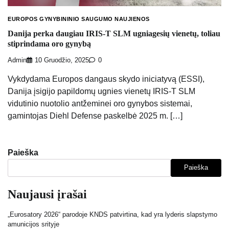
EUROPOS GYNYBININIO SAUGUMO NAUJIENOS
Danija perka daugiau IRIS-T SLM ugniagesių vienetų, toliau
stiprindama oro gynybą
Admin
10 Gruodžio, 2025
0
Vykdydama Europos dangaus skydo iniciatyvą (ESSI),
Danija įsigijo papildomų ugnies vienetų IRIS-T SLM
vidutinio nuotolio antžeminei oro gynybos sistemai,
gamintojas Diehl Defense paskelbė 2025 m. […]
Paieška
Paieška
Naujausi įrašai
„Eurosatory 2026“ parodoje KNDS patvirtina, kad yra lyderis slapstymo
amunicijos srityje