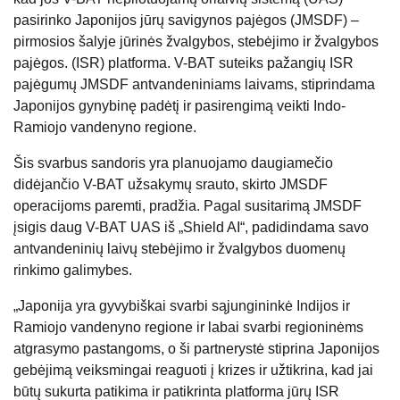
pasirinko Japonijos jūrų savigynos pajėgos (JMSDF) –
pirmosios šalyje jūrinės žvalgybos, stebėjimo ir žvalgybos
pajėgos. (ISR) platforma. V-BAT suteiks pažangių ISR
pajėgumų JMSDF antvandeniniams laivams, stiprindama
Japonijos gynybinę padėtį ir pasirengimą veikti Indo-
Ramiojo vandenyno regione.
Šis svarbus sandoris yra planuojamo daugiamečio
didėjančio V-BAT užsakymų srauto, skirto JMSDF
operacijoms paremti, pradžia. Pagal susitarimą JMSDF
įsigis daug V-BAT UAS iš „Shield AI“, padidindama savo
antvandeninių laivų stebėjimo ir žvalgybos duomenų
rinkimo galimybes.
„Japonija yra gyvybiškai svarbi sąjungininkė Indijos ir
Ramiojo vandenyno regione ir labai svarbi regioninėms
atgrasymo pastangoms, o ši partnerystė stiprina Japonijos
gebėjimą veiksmingai reaguoti į krizes ir užtikrina, kad jai
būtų sukurta patikima ir patikrinta platforma jūrų ISR