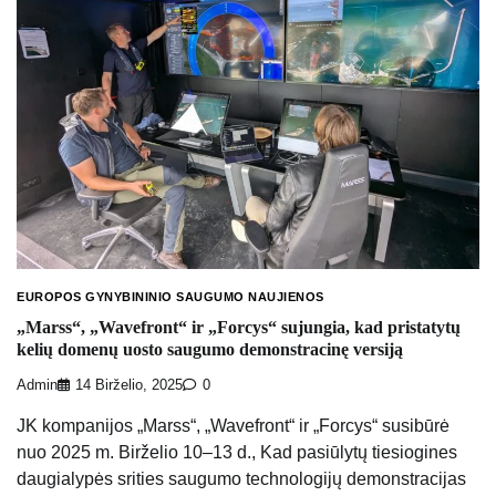
EUROPOS GYNYBININIO SAUGUMO NAUJIENOS
„Marss“, „Wavefront“ ir „Forcys“ sujungia, kad pristatytų
kelių domenų uosto saugumo demonstracinę versiją
Admin
14 Birželio, 2025
0
JK kompanijos „Marss“, „Wavefront“ ir „Forcys“ susibūrė
nuo 2025 m. Birželio 10–13 d., Kad pasiūlytų tiesiogines
daugialypės srities saugumo technologijų demonstracijas