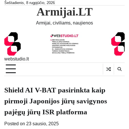
Skip
Šeštadienis, 8 rugpjūčio, 2026
Armijai.LT
to
content
Armijai, civiliams, naujienos
webstudio.lt
Shield AI V-BAT pasirinkta kaip
pirmoji Japonijos jūrų savigynos
pajėgų jūrų ISR platforma
Posted on
23 sausio, 2025