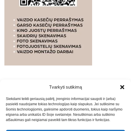
Tvarkyti sutikimą
WEBSTUDIO.LT
© SKAITMENINIO MARKETINGO
Siekdami teikti geriausią patirtį, įrenginio informacijai saugoti ir (arba)
PASLAUGOS. SEO tekstų rašymas, turinio kūrimas,
pasiekti naudojame tokias technologijas kaip slapukus. Jei sutiksime su
straipsnių rašymas ir talpinimas į mūsų valdomas
šiomis technologijomis, galėsime apdoroti duomenis, tokius kaip naršymo
svetaines.2026
Armijai.LT
Theme: Express News By
Adore
elgsena arba unikalūs ID šioje svetainėje. Nesutikimas arba sutikimo
atšaukimas gali neigiamai paveikti tam tikras funkcijas ir funkcijas.
Themes
.