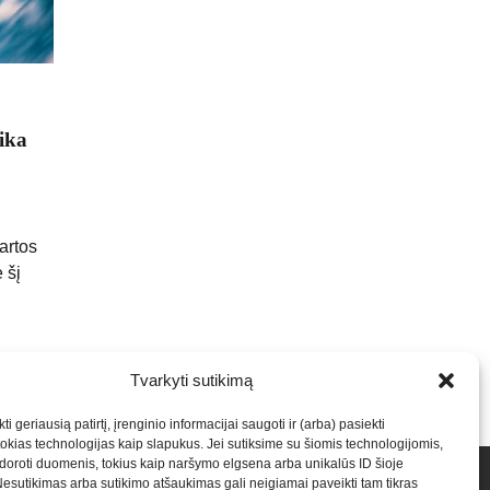
ika
artos
 šį
Tvarkyti sutikimą
ti geriausią patirtį, įrenginio informacijai saugoti ir (arba) pasiekti
kias technologijas kaip slapukus. Jei sutiksime su šiomis technologijomis,
oroti duomenis, tokius kaip naršymo elgsena arba unikalūs ID šioje
talpinimas į mūsų valdomas svetaines.2026
Armijai.LT
Nesutikimas arba sutikimo atšaukimas gali neigiamai paveikti tam tikras