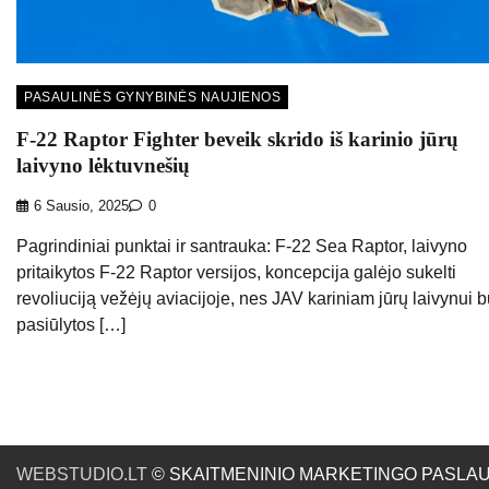
PASAULINĖS GYNYBINĖS NAUJIENOS
F-22 Raptor Fighter beveik skrido iš karinio jūrų
laivyno lėktuvnešių
6 Sausio, 2025
0
Pagrindiniai punktai ir santrauka: F-22 Sea Raptor, laivyno
pritaikytos F-22 Raptor versijos, koncepcija galėjo sukelti
revoliuciją vežėjų aviacijoje, nes JAV kariniam jūrų laivynui 
pasiūlytos […]
WEBSTUDIO.LT
© SKAITMENINIO MARKETINGO PASLAUGOS. SE