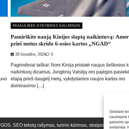
PASAULINĖS GYNYBINĖS NAUJIENOS
Pamirškite naują Kinijos slaptą naikintuvą: Amer
prieš metus skrido 6-osios kartos „NGAD“
28 Gruodžio, 2024
0
Pagrindiniai taškai: Nors Kinija pristatė naujus šeštosios k
naikintuvų dizainus, Jungtinių Valstijų oro pajėgos pasiekė
buvo
etapą prieš daugelį metų, vykdydamos naujos kartos oro
dominavimo […]
Siekdami teik
naudojame to
galėsime apd
O tekstų rašymas, turinio kūrimas, straipsnių rašymas ir 
svetainėje. 