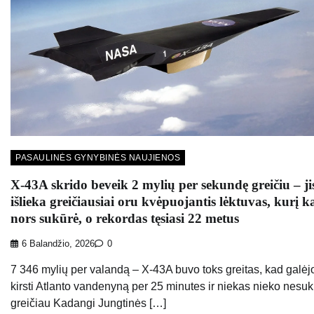
PASAULINĖS GYNYBINĖS NAUJIENOS
X-43A skrido beveik 2 mylių per sekundę greičiu – ji
išlieka greičiausiai oru kvėpuojantis lėktuvas, kurį 
nors sukūrė, o rekordas tęsiasi 22 metus
6 Balandžio, 2026
0
7 346 mylių per valandą – X-43A buvo toks greitas, kad galėj
kirsti Atlanto vandenyną per 25 minutes ir niekas nieko nesu
greičiau Kadangi Jungtinės […]