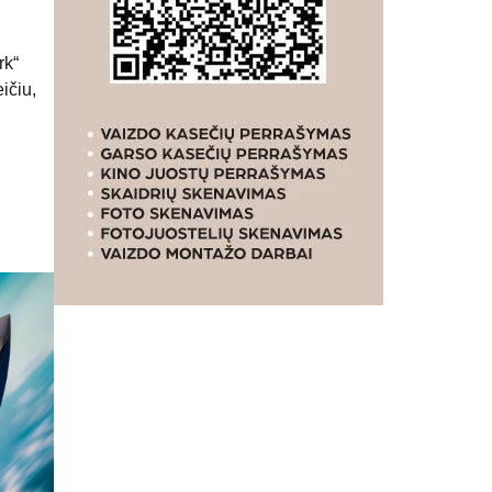
rk“
ičiu,