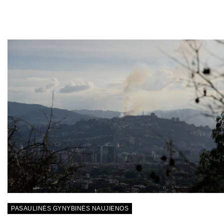
PASAULINĖS GYNYBINĖS NAUJIENOS