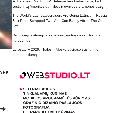
► Lockheed Martin, GM Defense bendradarbiauja, kad
sustiprintų Amerikos gamybos ir gynybos pramonės bazę
The World’s Last Battlecruisers Are Going Extinct — Russia
Built Four, Scrapped Two, And Can Barely Afford The One
Left
Oro pajėgos atnaujina kapeliono, motinystės uniformos
nurodymus
Eurosatory 2026: Thales ir Mesko pasirašo susitarimo
memorandumą
e AFB
oje į