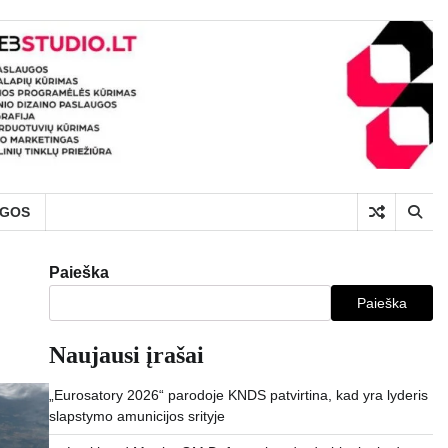
UGOS
Paieška
Paieška
Naujausi įrašai
„Eurosatory 2026“ parodoje KNDS patvirtina, kad yra lyderis
slapstymo amunicijos srityje