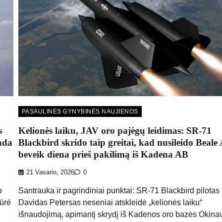
PASAULINĖS GYNYBINĖS NAUJIENOS
s
Kelionės laiku, JAV oro pajėgų leidimas: SR-71
kada
Blackbird skrido taip greitai, kad nusileido Beal
beveik diena prieš pakilimą iš Kadena AB
21 Vasario, 2026
0
o
Santrauka ir pagrindiniai punktai: SR-71 Blackbird pilotas
kūrė
Davidas Petersas neseniai atskleidė „kelionės laiku“
išnaudojimą, apimantį skrydį iš Kadenos oro bazės Okinav