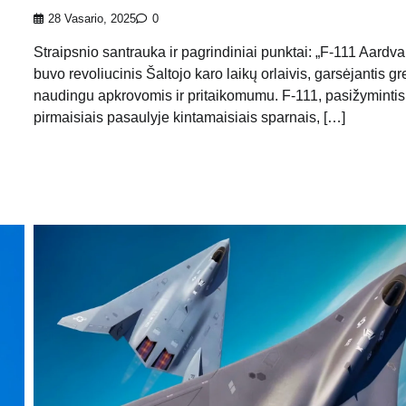
28 Vasario, 2025
0
Straipsnio santrauka ir pagrindiniai punktai: „F-111 Aardva
buvo revoliucinis Šaltojo karo laikų orlaivis, garsėjantis gre
naudingu apkrovomis ir pritaikomumu. F-111, pasižymintis
pirmaisiais pasaulyje kintamaisiais sparnais, […]