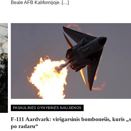
Beale AFB Kalifornijoje. […]
PASAULINĖS GYNYBINĖS NAUJIENOS
F-111 Aardvark: viršgarsinis bombonešis, kuris „
po radaru“