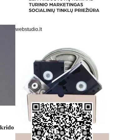
webstudio.lt
skrido