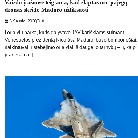
Vaizdo įrašuose teigiama, kad slaptas oro pajėgų
dronas skrido Maduro užfiksuoti
6 Sausio, 2026
0
Į orlaivių parką, kuris dalyvavo JAV kariškiams suimant
Venesuelos prezidentą Nicolásą Maduro, buvo bombonešiai,
naikintuvai ir stebėjimo orlaiviai iš daugelio tarnybų – ir, kaip
pranešama, […]