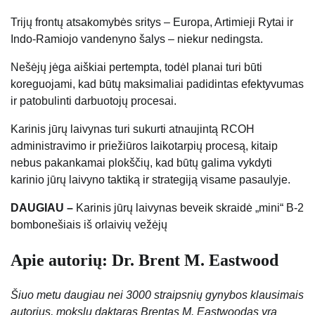
Trijų frontų atsakomybės sritys – Europa, Artimieji Rytai ir
Indo-Ramiojo vandenyno šalys – niekur nedingsta.
Nešėjų jėga aiškiai pertempta, todėl planai turi būti
koreguojami, kad būtų maksimaliai padidintas efektyvumas
ir patobulinti darbuotojų procesai.
Karinis jūrų laivynas turi sukurti atnaujintą RCOH
administravimo ir priežiūros laikotarpių procesą, kitaip
nebus pakankamai plokščių, kad būtų galima vykdyti
karinio jūrų laivyno taktiką ir strategiją visame pasaulyje.
DAUGIAU –
Karinis jūrų laivynas beveik skraidė „mini“ B-2
bombonešiais iš orlaivių vežėjų
Apie autorių: Dr. Brent M. Eastwood
Šiuo metu daugiau nei 3000 straipsnių gynybos klausimais
autorius, mokslų daktaras Brentas M. Eastwoodas yra