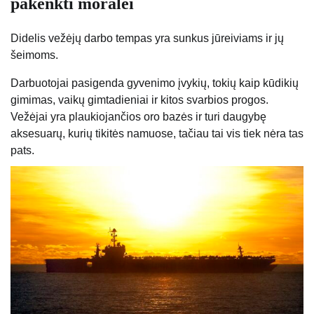
pakenkti moralei
Didelis vežėjų darbo tempas yra sunkus jūreiviams ir jų
šeimoms.
Darbuotojai pasigenda gyvenimo įvykių, tokių kaip kūdikių
gimimas, vaikų gimtadieniai ir kitos svarbios progos.
Vežėjai yra plaukiojančios oro bazės ir turi daugybę
aksesuarų, kurių tikitės namuose, tačiau tai vis tiek nėra tas
pats.