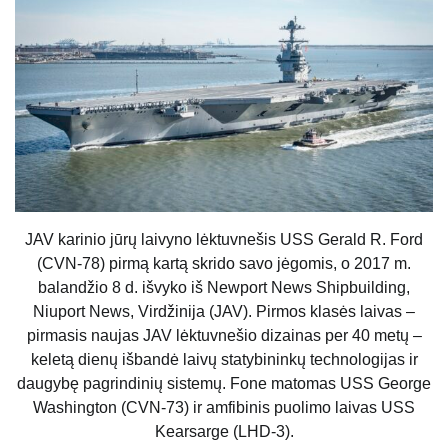
JAV karinio jūrų laivyno lėktuvnešis USS Gerald R. Ford
(CVN-78) pirmą kartą skrido savo jėgomis, o 2017 m.
balandžio 8 d. išvyko iš Newport News Shipbuilding,
Niuport News, Virdžinija (JAV). Pirmos klasės laivas –
pirmasis naujas JAV lėktuvnešio dizainas per 40 metų –
keletą dienų išbandė laivų statybininkų technologijas ir
daugybę pagrindinių sistemų. Fone matomas USS George
Washington (CVN-73) ir amfibinis puolimo laivas USS
Kearsarge (LHD-3).