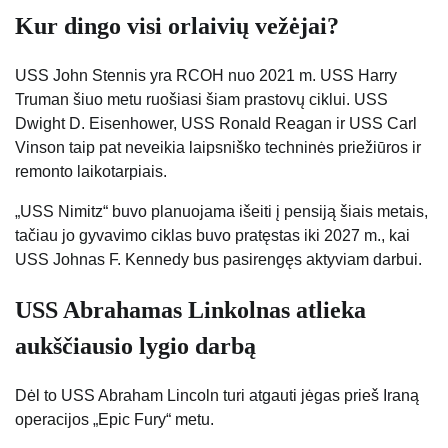
Kur dingo visi orlaivių vežėjai?
USS John Stennis yra RCOH nuo 2021 m. USS Harry
Truman šiuo metu ruošiasi šiam prastovų ciklui. USS
Dwight D. Eisenhower, USS Ronald Reagan ir USS Carl
Vinson taip pat neveikia laipsniško techninės priežiūros ir
remonto laikotarpiais.
„USS Nimitz“ buvo planuojama išeiti į pensiją šiais metais,
tačiau jo gyvavimo ciklas buvo pratęstas iki 2027 m., kai
USS Johnas F. Kennedy bus pasirengęs aktyviam darbui.
USS Abrahamas Linkolnas atlieka
aukščiausio lygio darbą
Dėl to USS Abraham Lincoln turi atgauti jėgas prieš Iraną
operacijos „Epic Fury“ metu.