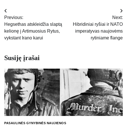
Navigacija
Previous:
Next:
tarp
Hegsethas atskleidžia slaptą
Hibridiniai ryšiai ir NATO
kelionę į Artimuosius Rytus,
imperatyvas naujovėms
įrašų
vykstant Irano karui
rytiniame flange
Susiję įrašai
PASAULINĖS GYNYBINĖS NAUJIENOS