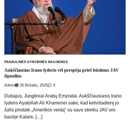
PASAULINĖS GYNYBINĖS NAUJIENOS
Aukščiausias Irano lyderis vėl perspėja prieš būsimus JAV
išpuolius
Admin
26 Birželio, 2025
0
Dubajus, Jungtiniai Arabų Emyratai. Aukščiausiasis Irano
lyderis Ayatollah Ali Khamenei sakė, kad ketvirtadienį jo
šalis pristatė „Amerikos veidą“ su savo streiku JAV oro
bazėje Katare, […]