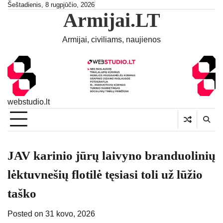
Skip
Šeštadienis, 8 rugpjūčio, 2026
Armijai.LT
to
content
Armijai, civiliams, naujienos
webstudio.lt
JAV karinio jūrų laivyno branduolinių
lėktuvnešių flotilė tęsiasi toli už lūžio
taško
Posted on
31 kovo, 2026