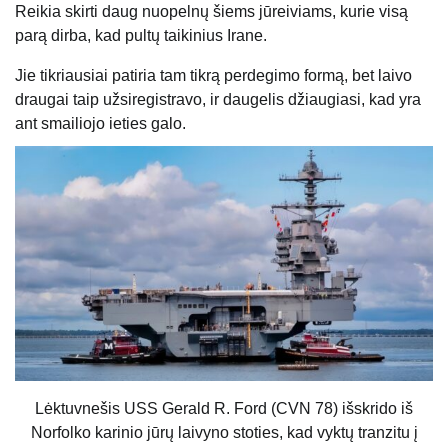
Reikia skirti daug nuopelnų šiems jūreiviams, kurie visą
parą dirba, kad pultų taikinius Irane.
Jie tikriausiai patiria tam tikrą perdegimo formą, bet laivo
draugai taip užsiregistravo, ir daugelis džiaugiasi, kad yra
ant smailiojo ieties galo.
Lėktuvnešis USS Gerald R. Ford (CVN 78) išskrido iš
Norfolko karinio jūrų laivyno stoties, kad vyktų tranzitu į