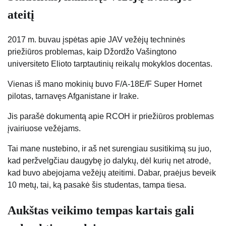
ateitį
2017 m. buvau įspėtas apie JAV vežėjų techninės
priežiūros problemas, kaip Džordžo Vašingtono
universiteto Elioto tarptautinių reikalų mokyklos docentas.
Vienas iš mano mokinių buvo F/A-18E/F Super Hornet
pilotas, tarnavęs Afganistane ir Irake.
Jis parašė dokumentą apie RCOH ir priežiūros problemas
įvairiuose vežėjams.
Tai mane nustebino, ir aš net surengiau susitikimą su juo,
kad peržvelgčiau daugybę jo dalykų, dėl kurių net atrodė,
kad buvo abejojama vežėjų ateitimi. Dabar, praėjus beveik
10 metų, tai, ką pasakė šis studentas, tampa tiesa.
Aukštas veikimo tempas kartais gali