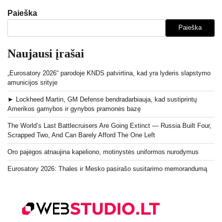
Paieška
Paieška
Naujausi įrašai
„Eurosatory 2026“ parodoje KNDS patvirtina, kad yra lyderis slapstymo
amunicijos srityje
► Lockheed Martin, GM Defense bendradarbiauja, kad sustiprintų
Amerikos gamybos ir gynybos pramonės bazę
The World’s Last Battlecruisers Are Going Extinct — Russia Built Four,
Scrapped Two, And Can Barely Afford The One Left
Oro pajėgos atnaujina kapeliono, motinystės uniformos nurodymus
Eurosatory 2026: Thales ir Mesko pasirašo susitarimo memorandumą