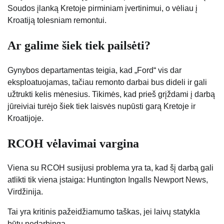
Soudos įlanką Kretoje pirminiam įvertinimui, o vėliau į
Kroatiją tolesniam remontui.
Ar galime šiek tiek pailsėti?
Gynybos departamentas teigia, kad „Ford“ vis dar
eksploatuojamas, tačiau remonto darbai bus dideli ir gali
užtrukti kelis mėnesius. Tikimės, kad prieš grįždami į darbą
jūreiviai turėjo šiek tiek laisvės nupūsti garą Kretoje ir
Kroatijoje.
RCOH vėlavimai vargina
Viena su RCOH susijusi problema yra ta, kad šį darbą gali
atlikti tik viena įstaiga: Huntington Ingalls Newport News,
Virdžinija.
Tai yra kritinis pažeidžiamumo taškas, jei laivų statykla
būtų nedarbinga.