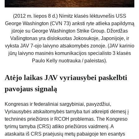
(2012 m. liepos 8 d.) Nimitz klasės lėktuvnešis USS
George Washington (CVN 73) anksti ryte atlieka papildymą
jūroje su George Washington Strike Group. Džordžas
Vašingtonas yra dislokuotas Jokosukoje, Japonijoje, ir
vyksta JAV 7-ojo laivyno atsakomybės zonoje. (JAV karinio
jūrų laivyno masinės komunikacijos specialisto 3 klasės
Paulo Kelly nuotrauka / paleistas).
Atėjo laikas JAV vyriausybei paskelbti
pavojaus signalą
Kongresas ir federaliniai sargybiniai, pavyzdžiui,
Vyriausybės atskaitomybės tarnyba
turi atkreipti dėmesį į
techninės priežiūros ir RCOH problemas. The
Kongreso
tyrimų tarnyba
(CRS) atliko priežiūros vaidmenį. A
ataskaita iš CRS
praėjusių metų pabaigoje ten esantys