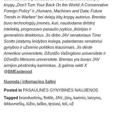
knygų „Don't Turn Your Back On the World: A Conservative
Foreign Policy“ ir „Humans, Machines and Data: Future
Trends in Warfare“ bei dviejų kitų knygų autorius. Brentas
buvo technologijų įmonės, kuri, naudodama dirbtinį
intelektą, prognozavo pasaulio įvykius, įkūrėjas ir
generalinis direktorius. Jis dirbo JAV senatoriaus Timo
Scotto įstatymų leidybos kolega, patardamas senatoriui
gynybos ir užsienio politikos klausimais. Jis dėstė
Amerikos universitete, Džordžo Vašingtono universitete ir
Džordžo Meisono universitete. Brentas yra buvęs JAV
armijos pėstininkų karininkas. Jį galima sekti X
@
BMEastwood
.
Nuoroda į informacijos šaltinį
Posted in
PASAULINĖS GYNYBINĖS NAUJIENOS
Tagged
branduolinių
,
flotilė
,
JAV
,
jūrų
,
karinio
,
laivyno
,
lėktuvnešių
,
lūžio
,
taško
,
tęsiasi
,
toli
,
už