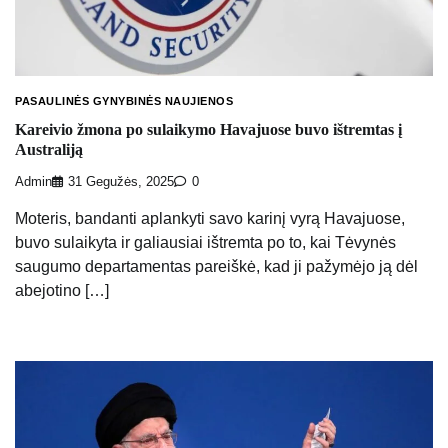
PASAULINĖS GYNYBINĖS NAUJIENOS
Kareivio žmona po sulaikymo Havajuose buvo ištremtas į
Australiją
Admin
31 Gegužės, 2025
0
Moteris, bandanti aplankyti savo karinį vyrą Havajuose,
buvo sulaikyta ir galiausiai ištremta po to, kai Tėvynės
saugumo departamentas pareiškė, kad ji pažymėjo ją dėl
abejotino […]