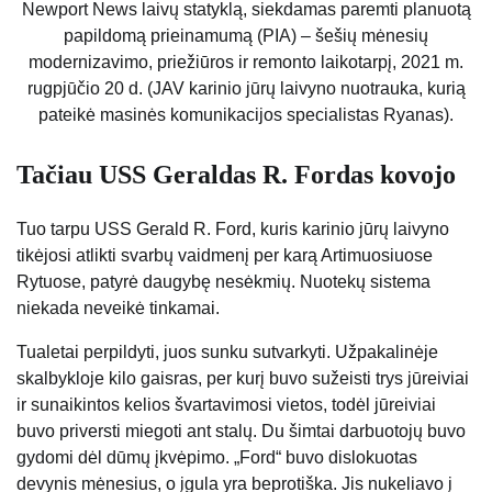
Newport News laivų statyklą, siekdamas paremti planuotą
papildomą prieinamumą (PIA) – šešių mėnesių
modernizavimo, priežiūros ir remonto laikotarpį, 2021 m.
rugpjūčio 20 d. (JAV karinio jūrų laivyno nuotrauka, kurią
pateikė masinės komunikacijos specialistas Ryanas).
Tačiau USS Geraldas R. Fordas kovojo
Tuo tarpu USS Gerald R. Ford, kuris karinio jūrų laivyno
tikėjosi atlikti svarbų vaidmenį per karą Artimuosiuose
Rytuose, patyrė daugybę nesėkmių. Nuotekų sistema
niekada neveikė tinkamai.
Tualetai perpildyti, juos sunku sutvarkyti. Užpakalinėje
skalbykloje kilo gaisras, per kurį buvo sužeisti trys jūreiviai
ir sunaikintos kelios švartavimosi vietos, todėl jūreiviai
buvo priversti miegoti ant stalų. Du šimtai darbuotojų buvo
gydomi dėl dūmų įkvėpimo. „Ford“ buvo dislokuotas
devynis mėnesius, o įgula yra beprotiška. Jis nukeliavo į