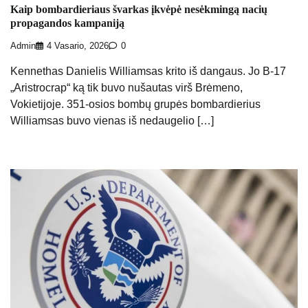
Kaip bombardieriaus švarkas įkvėpė nesėkmingą nacių
propagandos kampaniją
Admin
4 Vasario, 2026
0
Kennethas Danielis Williamsas krito iš dangaus. Jo B-17
„Aristrocrap“ ką tik buvo nušautas virš Brėmeno,
Vokietijoje. 351-osios bombų grupės bombardierius
Williamsas buvo vienas iš nedaugelio […]