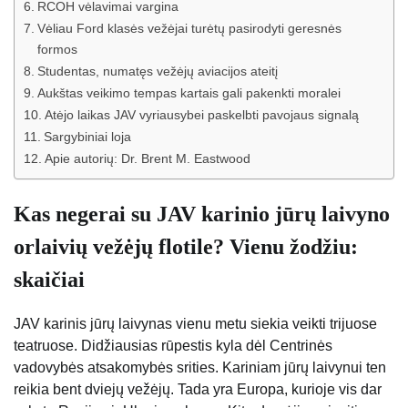
RCOH vėlavimai vargina
Vėliau Ford klasės vežėjai turėtų pasirodyti geresnės
formos
Studentas, numatęs vežėjų aviacijos ateitį
Aukštas veikimo tempas kartais gali pakenkti moralei
Atėjo laikas JAV vyriausybei paskelbti pavojaus signalą
Sargybiniai loja
Apie autorių: Dr. Brent M. Eastwood
Kas negerai su JAV karinio jūrų laivyno
orlaivių vežėjų flotile? Vienu žodžiu:
skaičiai
JAV karinis jūrų laivynas vienu metu siekia veikti trijuose
teatruose. Didžiausias rūpestis kyla dėl Centrinės
vadovybės atsakomybės srities. Kariniam jūrų laivynui ten
reikia bent dviejų vežėjų. Tada yra Europa, kurioje vis dar