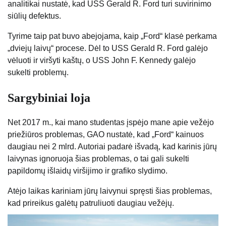
analitikai nustatė, kad USS Gerald R. Ford turi suvirinimo
siūlių defektus.
Tyrime taip pat buvo abejojama, kaip „Ford“ klasė perkama
„dviejų laivų“ procese. Dėl to USS Gerald R. Ford galėjo
vėluoti ir viršyti kaštų, o USS John F. Kennedy galėjo
sukelti problemų.
Sargybiniai loja
Net 2017 m., kai mano studentas įspėjo mane apie vežėjo
priežiūros problemas, GAO nustatė, kad „Ford“ kainuos
daugiau nei 2 mlrd
. Autoriai padarė išvadą, kad karinis jūrų
laivynas ignoruoja šias problemas, o tai gali sukelti
papildomų išlaidų viršijimo ir grafiko slydimo.
Atėjo laikas kariniam jūrų laivynui spręsti šias problemas,
kad prireikus galėtų patruliuoti daugiau vežėjų.