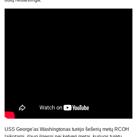
USS George'as Washingtonas turėjo šešerių metų RCOH
laikotarpį, daug ilgesnį nei ketveri metai, kuriuos turėtų