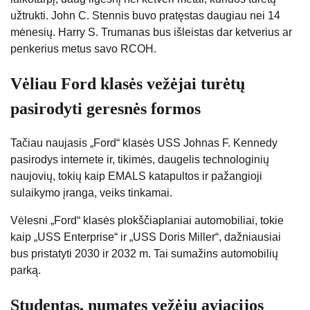
užtrukti. John C. Stennis buvo pratęstas daugiau nei 14
mėnesių. Harry S. Trumanas bus išleistas dar ketverius ar
penkerius metus savo RCOH.
Vėliau Ford klasės vežėjai turėtų
pasirodyti geresnės formos
Tačiau naujasis „Ford“ klasės USS Johnas F. Kennedy
pasirodys internete ir, tikimės, daugelis technologinių
naujovių, tokių kaip EMALS katapultos ir pažangioji
sulaikymo įranga, veiks tinkamai.
Vėlesni „Ford“ klasės plokščiaplaniai automobiliai, tokie
kaip „USS Enterprise“ ir „USS Doris Miller“, dažniausiai
bus pristatyti 2030 ir 2032 m. Tai sumažins automobilių
parką.
Studentas, numatęs vežėjų aviacijos