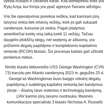
vyksta Rusijos ir Ukrainos karas. Kita domėjimosi sritis yra
Rytų Azija, kur Kinija yra ypač agresyvi Taivano atžvilgiu.
Visi šie operatyviniai poreikiai reiškia, kad kariniam jūrų
laivynui reikia tiek orlaivių vežėjų, kiek jis gali sukaupti
vandenyse, kuriuose jis veikia. Pagal įstatymus
amerikiečiai turėtų visą laiką turėti 11 vežėjų. Tačiau
daugelis plokščių stogų, net septynių ar aštuonių, yra
prižiūrimi degalų papildymo ir kompleksinio kapitalinio
remonto (RCOH) tikslais. Šis procesas kartais gali užtrukti
penkerius metus.
Nimitz klasės lėktuvnešis USS George Washington (CVN
73) tranzitu per Atlanto vandenyną 2023 m. gegužės 25 d.
George'as Washingtonas buvo baigęs vidutinį degalų
papildymą ir sudėtingą kapitalinį remontą bei bandymus
jūroje – išsamų laivo sistemos ir technologijų bandymą.
(JAV karinio jūrų laivyno nuotrauka, Masinės
komunikacijos specialisto 3 klasės Nicholas A. Russell)