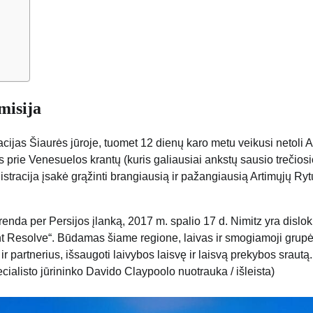
misija
jas Šiaurės jūroje, tuomet 12 dienų karo metu veikusi netoli A
s prie Venesuelos krantų (kuris galiausiai ankstų sausio trečiosi
tracija įsakė grąžinti brangiausią ir pažangiausią Artimųjų Ryt
nda per Persijos įlanką, 2017 m. spalio 17 d. Nimitz yra dislo
ent Resolve“. Būdamas šiame regione, laivas ir smogiamoji grup
 partnerius, išsaugoti laivybos laisvę ir laisvą prekybos srautą
cialisto jūrininko Davido Claypoolo nuotrauka / išleista)