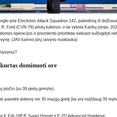
ungto prie Electronic Attack Squadron 142, paleidimą iš didžiau
. Ford (CVN 78) pilotų kabinos, o tai vyksta Karibų jūroje, 20
mos operacijos ir prezidento prioritetai siekiant sužlugdyti ne
ėvynę. (JAV karinio jūrų laivyno nuotrauka)
 laivynui?
ukurtas dominuoti ore
ų pločio (su 39 pėdų grimzle).
i pasiekti didesnį nei 30 mazgų greitį (tai yra maždaug 35 myli
ning II, F/A-18E/F Super Hornet ir E-2D Advanced Hawkeye.