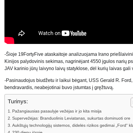
-Šioje 19FortyFive ataskaitoje analizuojama Irano priešlaivin
Kinijos palydovinis sekimas, nagrinėjant 4550 įgulos narių psi
JAV karinio jūrų laivyno laivų statyklose, dėl kurių laivas gali
-Pasinaudojus biudžetu ir laikui bėgant, USS Gerald R. Ford,
bendravardis, neabejotinai buvo įstumtas į gręžtuvą.
Turinys:
Pažangiausias pasaulyje vežėjas ir jo kita misija
Supervežėjas: Branduolinis Leviatanas, sukurtas dominuoti ore
Aukštųjų technologijų sistemos, didelės rizikos gedimai „Ford“ kl
230 dienų jūroje