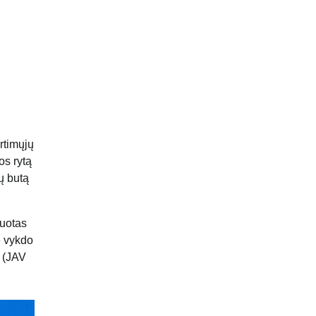
rtimųjų
os rytą
ų butą
kuotas
ė vykdo
. (JAV