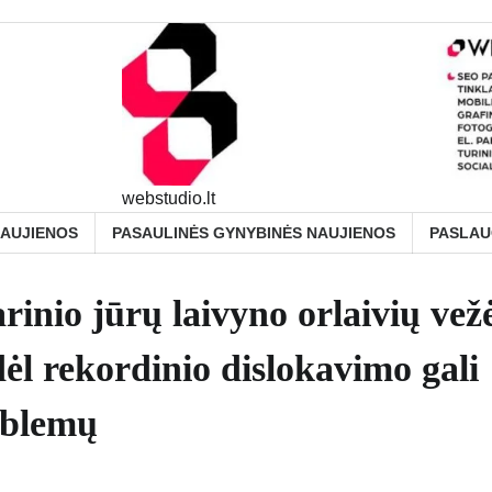
webstudio.lt
NAUJIENOS
PASAULINĖS GYNYBINĖS NAUJIENOS
PASLA
rinio jūrų laivyno orlaivių vež
ėl rekordinio dislokavimo gali
roblemų