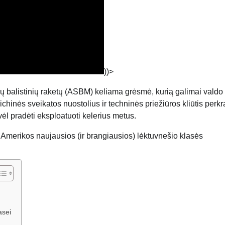
))>
ių balistinių raketų (ASBM) keliama grėsmė, kurią galimai valdo
chinės sveikatos nuostolius ir techninės priežiūros kliūtis perk
 vėl pradėti eksploatuoti kelerius metus.
 Amerikos naujausios (ir brangiausios) lėktuvnešio klasės
asei