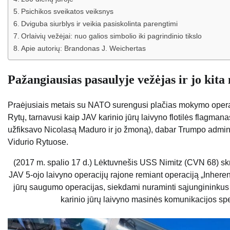
Psichikos sveikatos veiksnys
Dviguba siurblys ir veikia pasiskolinta parengtimi
Orlaivių vežėjai: nuo galios simbolio iki pagrindinio tikslo
Apie autorių: Brandonas J. Weichertas
Pažangiausias pasaulyje vežėjas ir jo kita 
Praėjusiais metais su NATO surengusi plačias mokymo operaci
Rytų, tarnavusi kaip JAV karinio jūrų laivyno flotilės flagmana
užfiksavo Nicolasą Maduro ir jo žmoną), dabar Trumpo adminis
Vidurio Rytuose.
(2017 m. spalio 17 d.) Lėktuvnešis USS Nimitz (CVN 68) skre
JAV 5-ojo laivyno operacijų rajone remiant operaciją „Inher
jūrų saugumo operacijas, siekdami nuraminti sąjungininkus ir
karinio jūrų laivyno masinės komunikacijos spe