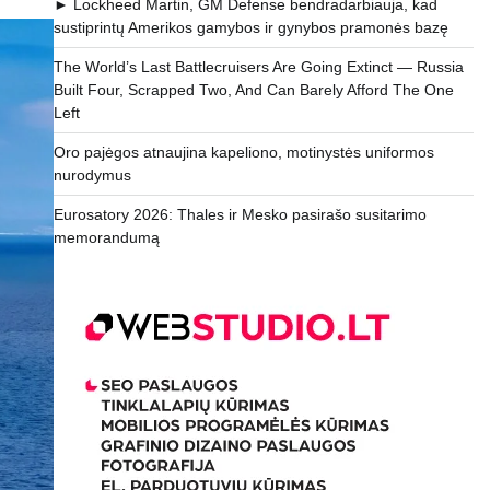
► Lockheed Martin, GM Defense bendradarbiauja, kad
sustiprintų Amerikos gamybos ir gynybos pramonės bazę
The World’s Last Battlecruisers Are Going Extinct — Russia
Built Four, Scrapped Two, And Can Barely Afford The One
Left
Oro pajėgos atnaujina kapeliono, motinystės uniformos
nurodymus
Eurosatory 2026: Thales ir Mesko pasirašo susitarimo
memorandumą