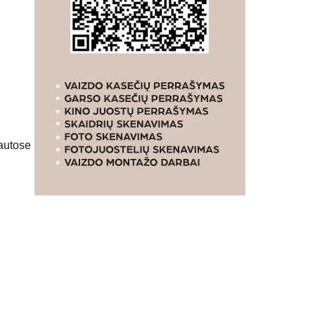
rautose