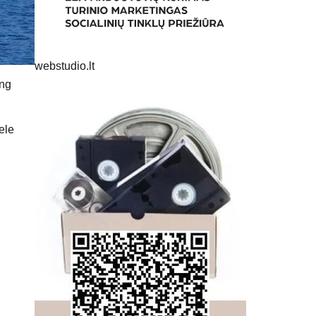
webstudio.lt
ing
ele