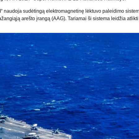
rd“ naudoja sudėtingą elektromagnetinę lėktuvo paleidimo siste
žangiąją arešto įrangą (AAG). Tariamai ši sistema leidžia atlikti