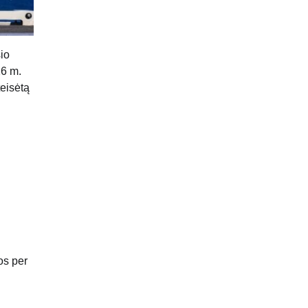
sio
26 m.
teisėtą
os per