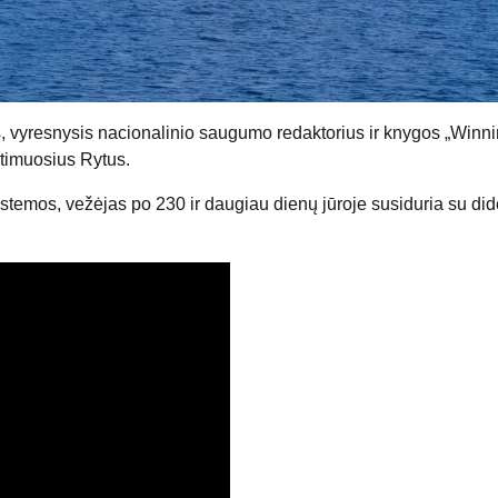
 vyresnysis nacionalinio saugumo redaktorius ir knygos „Winn
rtimuosius Rytus.
temos, vežėjas po 230 ir daugiau dienų jūroje susiduria su did