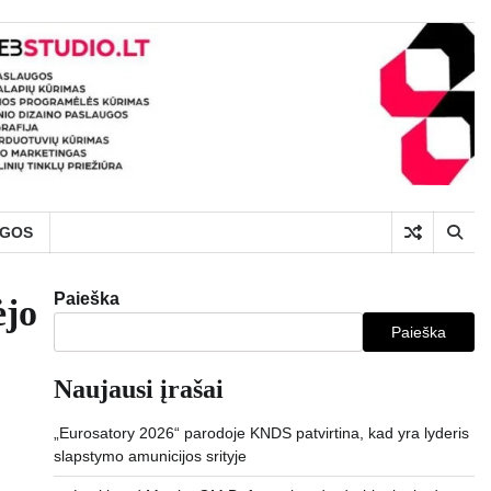
UGOS
Paieška
ėjo
Paieška
Naujausi įrašai
„Eurosatory 2026“ parodoje KNDS patvirtina, kad yra lyderis
slapstymo amunicijos srityje