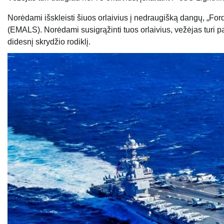
Norėdami išskleisti šiuos orlaivius į nedraugišką dangų, „Fo
(EMALS). Norėdami susigrąžinti tuos orlaivius, vežėjas turi pa
didesnį skrydžio rodiklį.