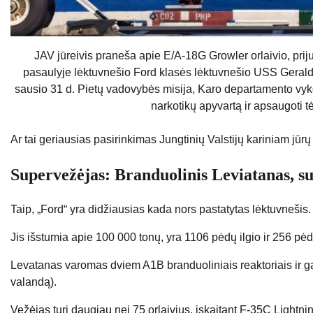
JAV jūreivis praneša apie E/A-18G Growler orlaivio, prij
pasaulyje lėktuvnešio Ford klasės lėktuvnešio USS Gerald R
sausio 31 d. Pietų vadovybės misija, Karo departamento vykdo
narkotikų apyvartą ir apsaugoti t
Ar tai geriausias pasirinkimas Jungtinių Valstijų kariniam jūrų
Supervežėjas: Branduolinis Leviatanas, s
Taip, „Ford“ yra didžiausias kada nors pastatytas lėktuvnešis.
Jis išstumia apie 100 000 tonų, yra 1106 pėdų ilgio ir 256 pėd
Levatanas varomas dviem A1B branduoliniais reaktoriais ir gal
valandą).
Vežėjas turi daugiau nei 75 orlaivius, įskaitant F-35C Light